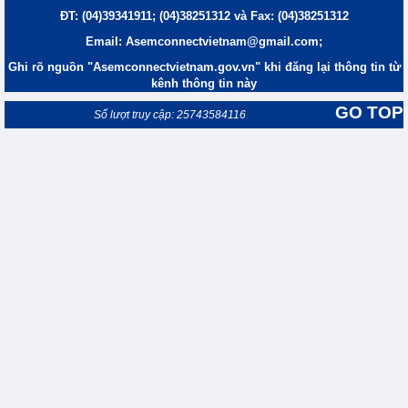
ĐT: (04)39341911; (04)38251312 và Fax: (04)38251312
Email: Asemconnectvietnam@gmail.com;
Ghi rõ nguồn "Asemconnectvietnam.gov.vn" khi đăng lại thông tin từ
kênh thông tin này
GO TOP
Số lượt truy cập: 25743584116