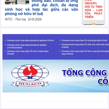
(TDG
thông báo, chuẩn bị ứng
GROUP):
phó đại dịch, đa dạng
HỘI TỤ TINH
sinh học và hợp tác giữa các văn
HOA - LAN
phòng sở hữu trí tuệ
TỎA PHÁT
TRIỂN
WTO - Thứ hai, 10-8-2026
Uzbekistan tái khẳng
Bia Hà Nội
định mục tiêu gia nhập
đổi nhận
WTO năm 2026, cảm ơn
diện, tiếp
các nước thành viên vì
nối hành
trình lịch sử
sự hợp tác liên tục
hơn 132
WTO - Thứ hai, 10-8-2026
năm Bia Hà
Nội đổi nhận
diện, tiếp
nối hành
Lithuania đóng góp
trình lịch sử
30.000 EUR để giúp các
hơn 132
nền kinh tế đang phát
năm
triển và các nước kém
phát triển nhất nâng cao năng lực
thương mại
WTO - Thứ hai, 10-8-2026
Thị trường kim loại thế