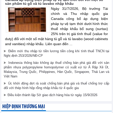
sản phẩm tủ gỗ và tủ lavabo nhập khẩu
Ngày 31/7/2026, Bộ trưởng Tài
chính và Thu nhập quốc gia
Canada công bố áp dụng biện
pháp tự vệ tạm thời dưới hình thức
thuế nhập khẩu bổ sung (surtax)
25% trên trị giá tính thuế (value for
duty) đối với một số mặt hàng tủ gỗ và tủ lavabo (wood cabinets
and vanities) nhập khẩu. Liên quan đến ...
Điểm mới thu nhập từ tiền lương tiền công khi tính thuế TNCN tại
Nghị định 253/2026/NĐ-CP
Indonesia thông báo không áp thuế chống bán phá giá đối với sản
phẩm nhựa polypropylene homopolymer có xuất xứ từ Ả Rập Xê Út,
Malaysia, Trung Quốc, Philippines, Hàn Quốc, Singapore, Thái Lan và
Việt Nam
Úc khởi động đợt rà soát chống bán phá giá và thuế chống trợ cấp
đối với thép hình hộp rỗng nhập khẩu từ 4 quốc gia
Điều kiện thành lập Sở giao dịch hàng hóa từ ngày 15/9/2026
HIỆP ĐỊNH THƯƠNG MẠI