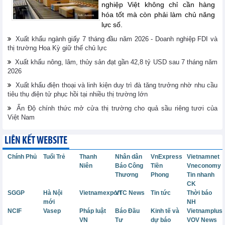
nghiệp Việt không chỉ cần hàng
hóa tốt mà còn phải làm chủ năng
lực số.
Xuất khẩu ngành giấy 7 tháng đầu năm 2026 - Doanh nghiệp FDI và
thị trường Hoa Kỳ giữ thế chủ lực
Xuất khẩu nông, lâm, thủy sản đạt gần 42,8 tỷ USD sau 7 tháng năm
2026
Xuất khẩu điện thoại và linh kiện duy trì đà tăng trưởng nhờ nhu cầu
tiêu thụ điện tử phục hồi tại nhiều thị trường lớn
Ấn Độ chính thức mở cửa thị trường cho quả sầu riêng tươi của
Việt Nam
LIÊN KẾT WEBSITE
Chính Phủ
Tuổi Trẻ
Thanh
Nhân dân
VnExpress
Vietnamnet
Niên
Báo Công
Tiền
Vneconomy
Thương
Phong
Tin nhanh
CK
SGGP
Hà Nội
Vietnamexport
VTC News
Tin tức
Thời báo
mới
NH
NCIF
Vasep
Pháp luật
Báo Đầu
Kinh tế và
Vietnamplus
VN
Tư
dự báo
VOV News