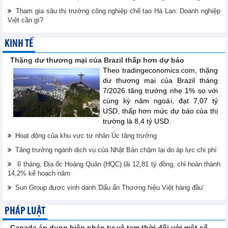
Tham gia sâu thị trường công nghiệp chế tạo Hà Lan: Doanh nghiệp
Việt cần gì?
KINH TẾ
Thặng dư thương mại của Brazil thấp hơn dự báo
Theo tradingeconomics.com, thặng
dư thương mại của Brazil tháng
7/2026 tăng trưởng nhẹ 1% so với
cùng kỳ năm ngoái, đạt 7,07 tỷ
USD, thấp hơn mức dự báo của thị
trường là 8,4 tỷ USD.
Hoạt động của khu vực tư nhân Úc tăng trưởng
Tăng trưởng ngành dịch vụ của Nhật Bản chậm lại do áp lực chi phí
6 tháng, Địa ốc Hoàng Quân (HQC) lãi 12,81 tỷ đồng, chỉ hoàn thành
14,2% kế hoạch năm
Sun Group được vinh danh 'Dấu ấn Thương hiệu Việt hàng đầu'
PHÁP LUẬT
Canada áp dụng biện pháp tự vệ tạm thời đối với một số