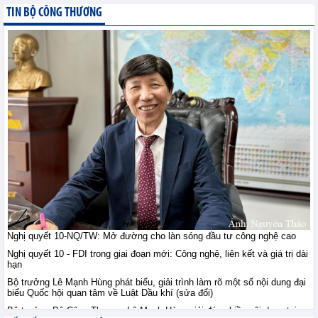
giới ngày 10/8: Vàng ổn
TIN BỘ CÔNG THƯƠNG
định sau khi vượt đỉnh
bảy tuần, đồng duy trì
trên 14.000 USD, quặng sắt giằng co
trước lo ngại nguồn cung
Tin hàng hoá thế giới - Thứ hai, 10-8-2026
Thị trường nông sản thế
giới ngày 10/8: Lúa mì
tăng do rủi ro Biển Đen;
ngô, đậu tương tăng
nhẹ; đường tăng mạnh
Tin hàng hoá thế giới - Thứ hai, 10-8-2026
Tham gia sâu thị trường
công nghiệp chế tạo Hà
Lan: Doanh nghiệp Việt
Nghị quyết 10-NQ/TW: Mở đường cho làn sóng đầu tư công nghệ cao
cần gì?
Nghị quyết 10 - FDI trong giai đoạn mới: Công nghệ, liên kết và giá trị dài
Hội nhập - Thứ hai, 10-8-2026
hạn
Bộ trưởng Lê Mạnh Hùng phát biểu, giải trình làm rõ một số nội dung đại
biểu Quốc hội quan tâm về Luật Dầu khí (sửa đổi)
Việt Nam - Australia: Mở
chương hợp tác mới
Bộ trưởng Bộ Công Thương Lê Mạnh Hùng giải đáp nhiều nội dung tại