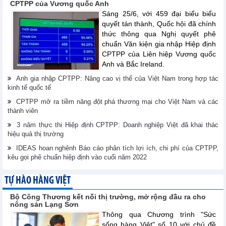
CPTPP của Vương quốc Anh
Sáng 25/6, với 459 đại biểu biểu
quyết tán thành, Quốc hội đã chính
thức thông qua Nghị quyết phê
chuẩn Văn kiện gia nhập Hiệp định
CPTPP của Liên hiệp Vương quốc
Anh và Bắc Ireland.
Anh gia nhập CPTPP: Nâng cao vị thế của Việt Nam trong hợp tác
kinh tế quốc tế
CPTPP mở ra tiềm năng đột phá thương mại cho Việt Nam và các
thành viên
3 năm thực thi Hiệp định CPTPP: Doanh nghiệp Việt đã khai thác
hiệu quả thị trường
IDEAS hoan nghênh Báo cáo phân tích lợi ích, chi phí của CPTPP,
kêu gọi phê chuẩn hiệp định vào cuối năm 2022
TỰ HÀO HÀNG VIỆT
Bộ Công Thương kết nối thị trường, mở rộng đầu ra cho
nông sản Lạng Sơn
Thông qua Chương trình "Sức
sống hàng Việt" số 10 với chủ đề