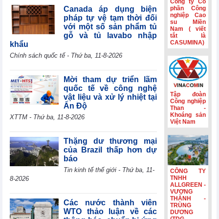
Công ty Cổ
tế mới nổi
Canada áp dụng biện
phần Công
nghiệp Cao
pháp tự vệ tạm thời đối
Hành trình gắn
su Miền
với một số sản phẩm tủ
Nam ( viết
kết và nét đẹp
gỗ và tủ lavabo nhập
tắt là
văn hóa Phân lân
CASUMINA)
khẩu
Văn Điển
Chính sách quốc tế - Thứ ba, 11-8-2026
Không còn lãi
thanh lý tài sản,
lợi nhuận quý
Mời tham dự triển lãm
II/2026 của HBC
quốc tế về công nghệ
giảm 55%
Tập đoàn
vật liệu và xử lý nhiệt tại
Công nghiệp
Ấn Độ
Kinh doanh và
Than -
Phát triển Bình
Khoáng sản
XTTM - Thứ ba, 11-8-2026
Việt Nam
Dương (TDC):
Lợi nhuận sau
thuế 6 tháng
Thặng dư thương mại
giảm 82,9%,
của Brazil thấp hơn dự
dòng tiền âm
báo
thêm 126,9 tỷ
Tin kinh tế thế giới - Thứ ba, 11-
CÔNG TY
đồng
TNHH
8-2026
ALLGREEN -
VƯỢNG
THÀNH -
Các nước thành viên
TRÙNG
WTO thảo luận về các
DƯƠNG