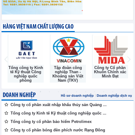
HÀNG VIỆT NAM CHẤT LƯỢNG CAO
h
Tập đoàn công
Công ty Cổ phần
Công ty Cổ Phần
nghiệp Than -
Khuôn Chính xác
Đầu Tư và Thương
Khoáng sản Việt
Minh Đạt
Mại TNG
Nam (TKV)
DOANH NGHIỆP
Hồ sơ doanh nghiệp
Doanh nghiệp dịch vụ
Công ty cổ phần xuất nhập khẩu thủy sản Quảng ...
Tổng công ty Kinh tế Kỹ thuật công nghiệp quốc ...
Tổng công ty cổ phần bảo hiểm Petrolimex
Công ty cổ phần bóng đèn phích nước Rạng Đông