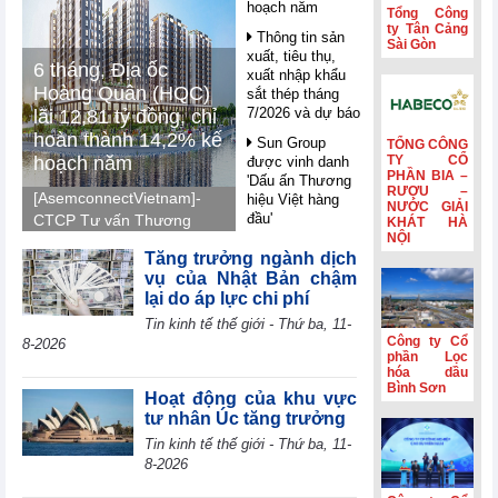
hoạch năm
Tổng Công
ty Tân Cảng
Thông tin sản
Sài Gòn
xuất, tiêu thụ,
6 tháng, Địa ốc
xuất nhập khẩu
Hoàng Quân (HQC)
sắt thép tháng
7/2026 và dự báo
lãi 12,81 tỷ đồng, chỉ
hoàn thành 14,2% kế
Sun Group
TỔNG CÔNG
hoạch năm
TY CỔ
được vinh danh
PHẦN BIA –
'Dấu ấn Thương
RƯỢU –
[AsemconnectVietnam]-
hiệu Việt hàng
NƯỚC GIẢI
đầu'
CTCP Tư vấn Thương
KHÁT HÀ
NỘI
mại Dịch vụ Địa ốc
Nghị quyết 10 -
Tăng trưởng ngành dịch
Hoàng Quân (mã HQC -
FDI trong giai
vụ của Nhật Bản chậm
sàn HOSE) ghi nhận lãi
đoạn mới: Công
lại do áp lực chi phí
nghệ, liên kết và
7,41 tỷ đồng trong quý
Tin kinh tế thế giới - Thứ ba, 11-
giá trị dài hạn
II, luỹ kế nửa đầu năm
Công ty Cổ
8-2026
2026 lãi 12,81 tỷ đồng
Petrolimex
phần Lọc
(PLX) hái quả
hóa dầu
và hoàn thành 14,2% so
Bình Sơn
ngọt từ hoạt động
với kế hoạch năm 2026.
Hoạt động của khu vực
kinh doanh ngoài
tư nhân Úc tăng trưởng
xăng dầu
Tin kinh tế thế giới - Thứ ba, 11-
WB: AI mở ra
8-2026
cơ hội bứt phá
cho các nền kinh