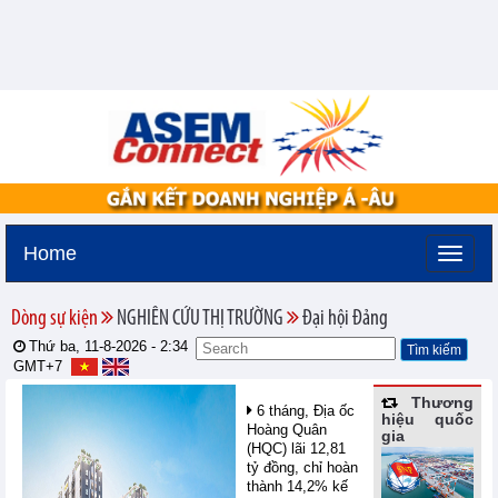
Home
Dòng sự kiện
NGHIÊN CỨU THỊ TRƯỜNG
Đại hội Đảng
Thứ ba, 11-8-2026 -
2:34
GMT+7
Thương
6 tháng, Địa ốc
hiệu quốc
Hoàng Quân
gia
(HQC) lãi 12,81
tỷ đồng, chỉ hoàn
thành 14,2% kế