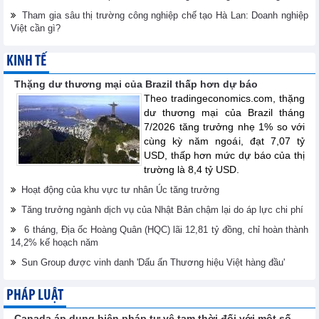
Tham gia sâu thị trường công nghiệp chế tạo Hà Lan: Doanh nghiệp
Việt cần gì?
KINH TẾ
Thặng dư thương mại của Brazil thấp hơn dự báo
Theo tradingeconomics.com, thặng
dư thương mại của Brazil tháng
7/2026 tăng trưởng nhẹ 1% so với
cùng kỳ năm ngoái, đạt 7,07 tỷ
USD, thấp hơn mức dự báo của thị
trường là 8,4 tỷ USD.
Hoạt động của khu vực tư nhân Úc tăng trưởng
Tăng trưởng ngành dịch vụ của Nhật Bản chậm lại do áp lực chi phí
6 tháng, Địa ốc Hoàng Quân (HQC) lãi 12,81 tỷ đồng, chỉ hoàn thành
14,2% kế hoạch năm
Sun Group được vinh danh 'Dấu ấn Thương hiệu Việt hàng đầu'
PHÁP LUẬT
Canada áp dụng biện pháp tự vệ tạm thời đối với một số