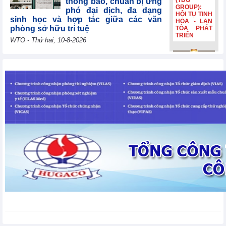
(TDG
thông báo, chuẩn bị ứng
GROUP):
phó đại dịch, đa dạng
HỘI TỤ TINH
sinh học và hợp tác giữa các văn
HOA - LAN
phòng sở hữu trí tuệ
TỎA PHÁT
TRIỂN
WTO - Thứ hai, 10-8-2026
Uzbekistan tái khẳng
Bia Hà Nội
định mục tiêu gia nhập
đổi nhận
WTO năm 2026, cảm ơn
diện, tiếp
các nước thành viên vì
nối hành
trình lịch sử
sự hợp tác liên tục
hơn 132
WTO - Thứ hai, 10-8-2026
năm Bia Hà
Nội đổi nhận
diện, tiếp
nối hành
Lithuania đóng góp
trình lịch sử
30.000 EUR để giúp các
hơn 132
nền kinh tế đang phát
năm
triển và các nước kém
phát triển nhất nâng cao năng lực
thương mại
WTO - Thứ hai, 10-8-2026
Thị trường kim loại thế