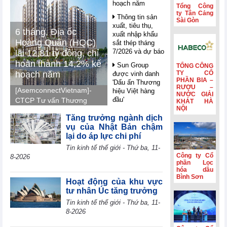
hoạch năm
Tổng Công
ty Tân Cảng
Thông tin sản
Sài Gòn
xuất, tiêu thụ,
6 tháng, Địa ốc
xuất nhập khẩu
Hoàng Quân (HQC)
sắt thép tháng
7/2026 và dự báo
lãi 12,81 tỷ đồng, chỉ
hoàn thành 14,2% kế
Sun Group
TỔNG CÔNG
hoạch năm
TY CỔ
được vinh danh
PHẦN BIA –
'Dấu ấn Thương
RƯỢU –
[AsemconnectVietnam]-
hiệu Việt hàng
NƯỚC GIẢI
đầu'
CTCP Tư vấn Thương
KHÁT HÀ
NỘI
mại Dịch vụ Địa ốc
Nghị quyết 10 -
Tăng trưởng ngành dịch
Hoàng Quân (mã HQC -
FDI trong giai
vụ của Nhật Bản chậm
sàn HOSE) ghi nhận lãi
đoạn mới: Công
lại do áp lực chi phí
nghệ, liên kết và
7,41 tỷ đồng trong quý
Tin kinh tế thế giới - Thứ ba, 11-
giá trị dài hạn
II, luỹ kế nửa đầu năm
Công ty Cổ
8-2026
2026 lãi 12,81 tỷ đồng
Petrolimex
phần Lọc
(PLX) hái quả
hóa dầu
và hoàn thành 14,2% so
Bình Sơn
ngọt từ hoạt động
với kế hoạch năm 2026.
Hoạt động của khu vực
kinh doanh ngoài
tư nhân Úc tăng trưởng
xăng dầu
Tin kinh tế thế giới - Thứ ba, 11-
WB: AI mở ra
8-2026
cơ hội bứt phá
cho các nền kinh