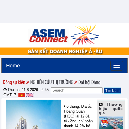
Home
Dòng sự kiện
NGHIÊN CỨU THỊ TRƯỜNG
Đại hội Đảng
Thứ ba, 11-8-2026 -
2:45
GMT+7
Thương
6 tháng, Địa ốc
hiệu quốc
Hoàng Quân
gia
(HQC) lãi 12,81
tỷ đồng, chỉ hoàn
thành 14,2% kế