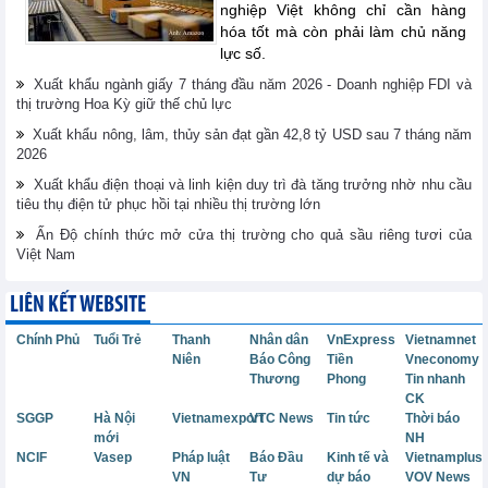
nghiệp Việt không chỉ cần hàng
hóa tốt mà còn phải làm chủ năng
lực số.
Xuất khẩu ngành giấy 7 tháng đầu năm 2026 - Doanh nghiệp FDI và
thị trường Hoa Kỳ giữ thế chủ lực
Xuất khẩu nông, lâm, thủy sản đạt gần 42,8 tỷ USD sau 7 tháng năm
2026
Xuất khẩu điện thoại và linh kiện duy trì đà tăng trưởng nhờ nhu cầu
tiêu thụ điện tử phục hồi tại nhiều thị trường lớn
Ấn Độ chính thức mở cửa thị trường cho quả sầu riêng tươi của
Việt Nam
LIÊN KẾT WEBSITE
Chính Phủ
Tuổi Trẻ
Thanh
Nhân dân
VnExpress
Vietnamnet
Niên
Báo Công
Tiền
Vneconomy
Thương
Phong
Tin nhanh
CK
SGGP
Hà Nội
Vietnamexport
VTC News
Tin tức
Thời báo
mới
NH
NCIF
Vasep
Pháp luật
Báo Đầu
Kinh tế và
Vietnamplus
VN
Tư
dự báo
VOV News