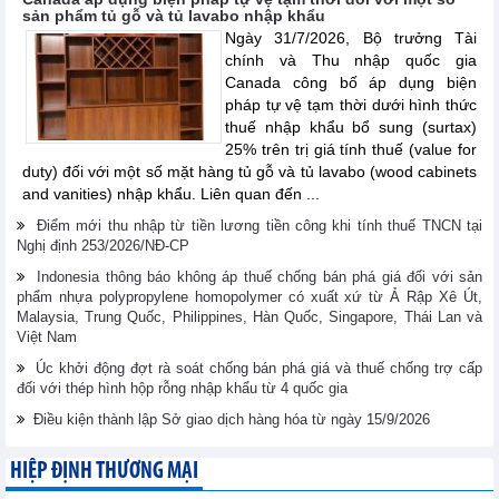
sản phẩm tủ gỗ và tủ lavabo nhập khẩu
Ngày 31/7/2026, Bộ trưởng Tài
chính và Thu nhập quốc gia
Canada công bố áp dụng biện
pháp tự vệ tạm thời dưới hình thức
thuế nhập khẩu bổ sung (surtax)
25% trên trị giá tính thuế (value for
duty) đối với một số mặt hàng tủ gỗ và tủ lavabo (wood cabinets
and vanities) nhập khẩu. Liên quan đến ...
Điểm mới thu nhập từ tiền lương tiền công khi tính thuế TNCN tại
Nghị định 253/2026/NĐ-CP
Indonesia thông báo không áp thuế chống bán phá giá đối với sản
phẩm nhựa polypropylene homopolymer có xuất xứ từ Ả Rập Xê Út,
Malaysia, Trung Quốc, Philippines, Hàn Quốc, Singapore, Thái Lan và
Việt Nam
Úc khởi động đợt rà soát chống bán phá giá và thuế chống trợ cấp
đối với thép hình hộp rỗng nhập khẩu từ 4 quốc gia
Điều kiện thành lập Sở giao dịch hàng hóa từ ngày 15/9/2026
HIỆP ĐỊNH THƯƠNG MẠI