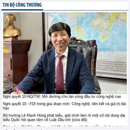
giới ngày 10/8: Vàng ổn
TIN BỘ CÔNG THƯƠNG
định sau khi vượt đỉnh
bảy tuần, đồng duy trì
trên 14.000 USD, quặng sắt giằng co
trước lo ngại nguồn cung
Tin hàng hoá thế giới - Thứ hai, 10-8-2026
Thị trường nông sản thế
giới ngày 10/8: Lúa mì
tăng do rủi ro Biển Đen;
ngô, đậu tương tăng
nhẹ; đường tăng mạnh
Tin hàng hoá thế giới - Thứ hai, 10-8-2026
Tham gia sâu thị trường
công nghiệp chế tạo Hà
Lan: Doanh nghiệp Việt
Nghị quyết 10-NQ/TW: Mở đường cho làn sóng đầu tư công nghệ cao
cần gì?
Nghị quyết 10 - FDI trong giai đoạn mới: Công nghệ, liên kết và giá trị dài
Hội nhập - Thứ hai, 10-8-2026
hạn
Bộ trưởng Lê Mạnh Hùng phát biểu, giải trình làm rõ một số nội dung đại
biểu Quốc hội quan tâm về Luật Dầu khí (sửa đổi)
Việt Nam - Australia: Mở
chương hợp tác mới
Bộ trưởng Bộ Công Thương Lê Mạnh Hùng giải đáp nhiều nội dung tại