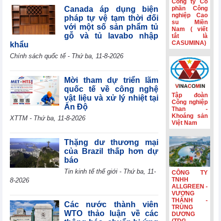
Công ty Cổ
tế mới nổi
Canada áp dụng biện
phần Công
nghiệp Cao
pháp tự vệ tạm thời đối
Hành trình gắn
su Miền
với một số sản phẩm tủ
Nam ( viết
kết và nét đẹp
gỗ và tủ lavabo nhập
tắt là
văn hóa Phân lân
CASUMINA)
khẩu
Văn Điển
Chính sách quốc tế - Thứ ba, 11-8-2026
Không còn lãi
thanh lý tài sản,
lợi nhuận quý
Mời tham dự triển lãm
II/2026 của HBC
quốc tế về công nghệ
giảm 55%
Tập đoàn
vật liệu và xử lý nhiệt tại
Công nghiệp
Ấn Độ
Kinh doanh và
Than -
Phát triển Bình
Khoáng sản
XTTM - Thứ ba, 11-8-2026
Việt Nam
Dương (TDC):
Lợi nhuận sau
thuế 6 tháng
Thặng dư thương mại
giảm 82,9%,
của Brazil thấp hơn dự
dòng tiền âm
báo
thêm 126,9 tỷ
Tin kinh tế thế giới - Thứ ba, 11-
CÔNG TY
đồng
TNHH
8-2026
ALLGREEN -
VƯỢNG
THÀNH -
Các nước thành viên
TRÙNG
WTO thảo luận về các
DƯƠNG