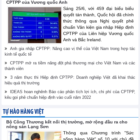
CPTPP của Vương quốc Anh
Sáng 25/6, với 459 đại biểu biểu
quyết tán thành, Quốc hội đã chính
thức thông qua Nghị quyết phê
chuẩn Văn kiện gia nhập Hiệp định
CPTPP của Liên hiệp Vương quốc
Anh và Bắc Ireland.
Anh gia nhập CPTPP: Nâng cao vị thế của Việt Nam trong hợp tác
kinh tế quốc tế
CPTPP mở ra tiềm năng đột phá thương mại cho Việt Nam và các
thành viên
3 năm thực thi Hiệp định CPTPP: Doanh nghiệp Việt đã khai thác
hiệu quả thị trường
IDEAS hoan nghênh Báo cáo phân tích lợi ích, chi phí của CPTPP,
kêu gọi phê chuẩn hiệp định vào cuối năm 2022
TỰ HÀO HÀNG VIỆT
Bộ Công Thương kết nối thị trường, mở rộng đầu ra cho
nông sản Lạng Sơn
Thông qua Chương trình "Sức
sống hàng Việt" số 10 với chủ đề