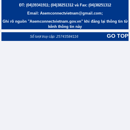
ĐT: (04)39341911; (04)38251312 và Fax: (04)38251312
Email: Asemconnectvietnam@gmail.com;
Ghi rõ nguồn "Asemconnectvietnam.gov.vn" khi đăng lại thông tin từ
kênh thông tin này
GO TOP
Số lượt truy cập: 25743584116