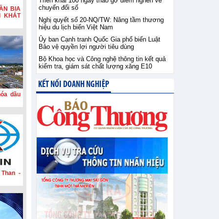
Triển khai 100 ngày tháo gỡ điểm nghẽn về
chuyển đổi số
ẦN BIA
I KHÁT
Nghị quyết số 20-NQ/TW: Nâng tầm thương
hiệu du lịch biển Việt Nam
Ủy ban Cạnh tranh Quốc Gia phổ biến Luật
Bảo vệ quyền lợi người tiêu dùng
Bộ Khoa học và Công nghệ thông tin kết quả
kiểm tra, giám sát chất lượng xăng E10
KẾT NỐI DOANH NGHIỆP
hóa dầu
 Than -