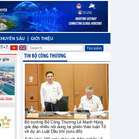
CHUYÊN SÂU
GIỚI THIỆU
T+7
TIN BỘ CÔNG THƯƠNG
 gia
Sài Gòn
Bộ trưởng Bộ Công Thương Lê Mạnh Hùng
giải đáp nhiều nội dung tại phiên thảo luận Tổ
về dự án Luật Dầu khí (sửa đổi)