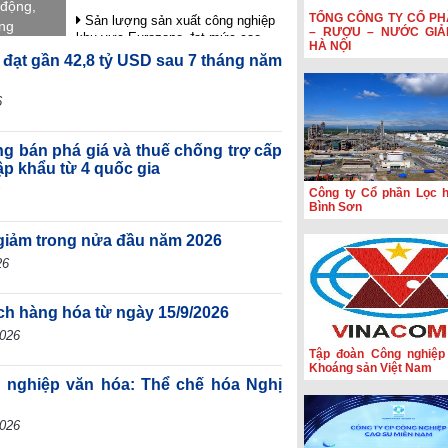
 động,
TỔNG CÔNG TY CỔ PH
Sản lượng sản xuất công nghiệp
ung
– RƯỢU – NƯỚC GIẢ
khu vực Eurozone đạt mức cao
an tỏa
HÀ NỘI
nhất trong gần 4 năm rưỡi
 đạt gần 42,8 tỷ USD sau 7 tháng năm
HSBC: Nghị quyết 10 tạo nền tảng
để Việt Nam thu hút dòng vốn chất
6
lượng cao
Hoạt động sản xuất của Hoa Kỳ
ng bán phá giá và thuế chống trợ cấp
đạt mức cao nhất trong hơn bốn
ập khẩu từ 4 quốc gia
năm
Công ty Cổ phần Lọc 
Phiên họp Chính phủ thường kỳ
Bình Sơn
tháng 7: Xuất nhập khẩu ước đạt
659,6 tỷ USD, tăng 28,1%
giảm trong nửa đầu năm 2026
26
ịch hàng hóa từ ngày 15/9/2026
2026
Tập đoàn Công nghiệp
Khoáng sản Việt Nam
g nghiệp văn hóa: Thể chế hóa Nghị
2026