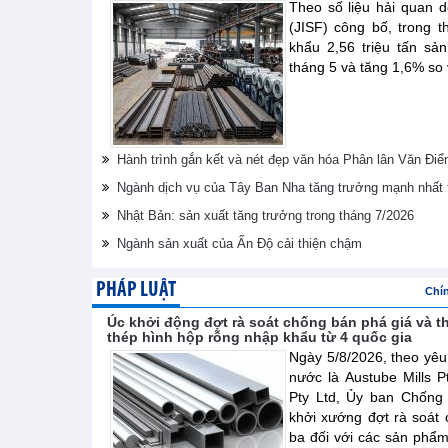
Theo số liệu hải quan 
(JISF) công bố, trong 
khẩu 2,56 triệu tấn sả
tháng 5 và tăng 1,6% so
Hành trình gắn kết và nét đẹp văn hóa Phân lân Văn Điể
Ngành dịch vụ của Tây Ban Nha tăng trưởng mạnh nhất 
Nhật Bản: sản xuất tăng trưởng trong tháng 7/2026
Ngành sản xuất của Ấn Độ cải thiện chậm
PHÁP LUẬT
Chí
Úc khởi động đợt rà soát chống bán phá giá và t
thép hình hộp rỗng nhập khẩu từ 4 quốc gia
Ngày 5/8/2026, theo yêu
nước là Austube Mills P
Pty Ltd, Ủy ban Chống
khởi xướng đợt rà soát 
ba đối với các sản phẩ