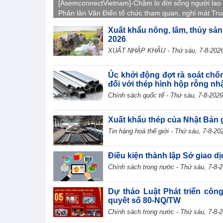
[AsemconnectVietnam]-Chăm lo đời sống người lao
Phân lân Văn Điển tổ chức tham quan, nghỉ mát Tr
Quốc 2026, gắn kết tập thể, tái tạo năng lượng và l
Xuất khẩu nông, lâm, thủy sản
văn hóa doanh nghiệp.
2026
XUẤT NHẬP KHẨU - Thứ sáu, 7-8-202
Úc khởi động đợt rà soát chố
đối với thép hình hộp rỗng nh
Chính sách quốc tế - Thứ sáu, 7-8-2026
Xuất khẩu thép của Nhật Bản 
Tin hàng hoá thế giới - Thứ sáu, 7-8-20
Điều kiện thành lập Sở giao d
Chính sách trong nước - Thứ sáu, 7-8-
Dự thảo Luật Phát triển côn
quyết số 80-NQ/TW
Chính sách trong nước - Thứ sáu, 7-8-