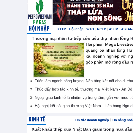
HỘI NHẬP
XTTM
Hội nhập
WTO
RCEP
ASEM
ASEAN
Thương mại điện tử tiếp sức tiêu thụ nhãn lồng
Hai phiên Mega Livestre
quảng bá nhãn lồng Hư
xã, doanh nghiệp với ng
góp phần mở rộng đầu ra 
Triển lãm ngành năng lượng: Nền tảng kết nối cho di ch
Thúc đẩy hợp tác kinh tế, thương mại Việt Nam - Ấn Độ
Ngoại giao kinh tế là nhiệm vụ trung tâm, gắn với mục ti
Hội nghị kết nối giao thương Việt Nam - Liên bang Nga d
KINH TẾ
Tin tức doanh nghiệp
Tin hàng hoá 
Xuất khẩu thép của Nhật Bản giảm trong nửa đầ