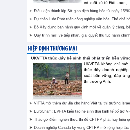
có xuất xứ từ Đài Loan, ..
Điều kiện thành lập Sở giao dịch hàng hóa từ ngày 15/9
Dự thảo Luật Phát triển công nghiệp văn hóa: Thể chế 
Bộ Xây dựng ban hành quy định mới về quản lý cảng, bến
Quy trình mới về tiếp nhận, giải quyết thủ tục hành chín
HIỆP ĐỊNH THƯƠNG MẠI
UKVFTA thúc đẩy hệ sinh thái phát triển bền vữn
UKVFTA không chỉ mở r
thúc đẩy doanh nghiệp
xuất bền vững, đáp ứng
thị trường Anh.
VIFTA mở thêm dư địa cho hàng Việt tại thị trường Israe
EuroCham: EVFTA kiến tạo hệ sinh thái kinh tế bổ trợ V
Tháo gỡ điểm nghẽn thực thi để CPTPP phát huy hiệu q
Doanh nghiệp Canada kỳ vọng CPTPP mở rộng hợp tác 