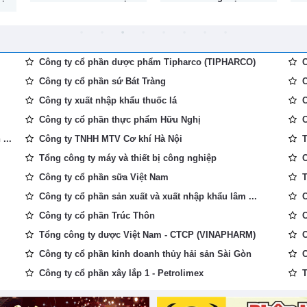
Công ty cổ phần dược phẩm Tipharco (TIPHARCO)
C
Công ty cổ phần sứ Bát Tràng
C
Công ty xuất nhập khẩu thuốc lá
C
Công ty cổ phần thực phẩm Hữu Nghị
C
...
Công ty TNHH MTV Cơ khí Hà Nội
T
Tổng công ty máy và thiết bị công nghiệp
C
Công ty cổ phần sữa Việt Nam
T
Công ty cổ phần sản xuất và xuất nhập khẩu lâm ...
C
Công ty cổ phần Trúc Thôn
C
Tổng công ty dược Việt Nam - CTCP (VINAPHARM)
C
Công ty cổ phần kinh doanh thủy hải sản Sài Gòn
C
Công ty cổ phần xây lắp 1 - Petrolimex
T