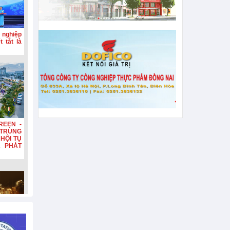
 nghiệp
 tắt là
REEN -
TRÙNG
HỘI TỤ
A PHÁT
n, tiếp
hơn 132
n diện,