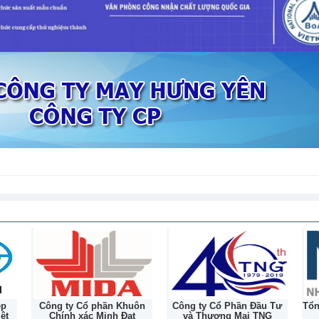
tiếp nối hành trình lịc
132 năm
 kiện duy trì đà tăng trưởng nhờ nhu
ại nhiều thị trường lớn
6
ệp
Công ty Cổ phần Khuôn
Công ty Cổ Phần Đầu Tư
Tổ
ệt
Chính xác Minh Đạt
và Thương Mại TNG