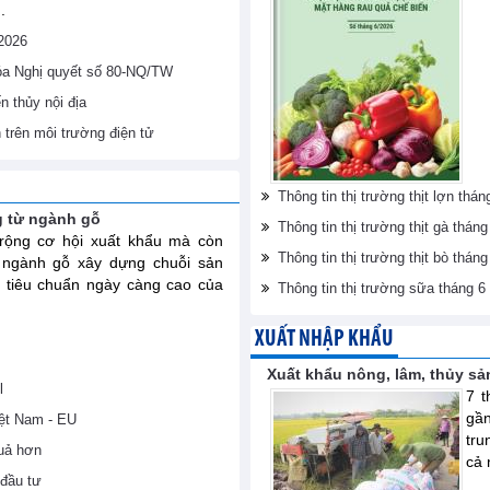
.
/2026
hóa Nghị quyết số 80-NQ/TW
 thủy nội địa
h trên môi trường điện tử
Thông tin thị trường thịt lợn th
g từ ngành gỗ
Thông tin thị trường thịt gà thá
ộng cơ hội xuất khẩu mà còn
Thông tin thị trường thịt bò thá
 ngành gỗ xây dựng chuỗi sản
 tiêu chuẩn ngày càng cao của
Thông tin thị trường sữa tháng 
XUẤT NHẬP KHẨU
Xuất khẩu nông, lâm, thủy sả
l
7 t
gầ
iệt Nam - EU
tru
uả hơn
cả 
đầu tư