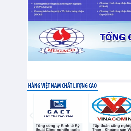
Tin kinh tế thế giới - Thứ sáu, 7-8-2026
Xuất khẩu điện thoại và linh
cầu tiêu thụ điện tử phục hồi t
XUẤT NHẬP KHẨU - Thứ năm, 6-8-202
HÀNG VIỆT NAM CHẤT LƯỢNG CAO
phần Bóng đèn
Tổng công ty Kinh tế Kỹ
Tập đoàn công nghi
c Rạng Đông
thuật Công nghiệp quốc
Than - Khoáng sản Vi