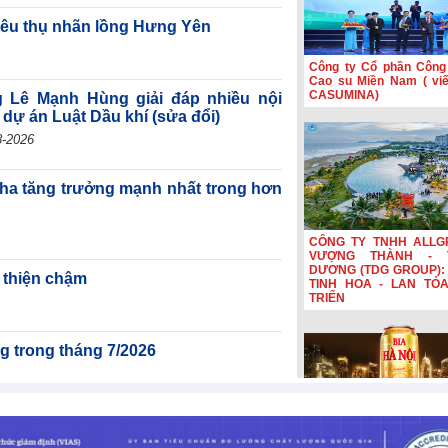
tiêu thụ nhãn lồng Hưng Yên
Công ty Cổ phần Công
Cao su Miền Nam ( viết
CASUMINA)
ê Mạnh Hùng giải đáp nhiều nội
̣ án Luật Dầu khí (sửa đổi)
-2026
ha tăng trưởng mạnh nhất trong hơn
CÔNG TY TNHH ALLG
VƯỢNG THÀNH - 
DƯƠNG (TDG GROUP): 
 thiện chậm
TINH HOA - LAN TỎ
TRIỂN
g trong tháng 7/2026
Bia Hà Nội đổi nhận diệ
ng Đông leo thang có thể khiến tăng
nối hành trình lịch sử 
năm Bia Hà Nội đổi nhậ
1,3% trong năm 2026