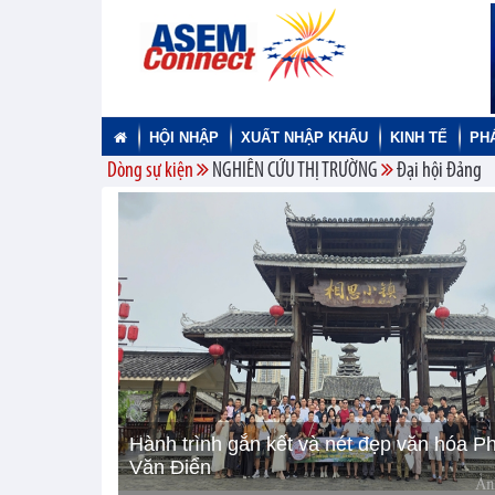
HỘI NHẬP
XUẤT NHẬP KHẨU
KINH TẾ
PH
Dòng sự kiện
NGHIÊN CỨU THỊ TRƯỜNG
Đại hội Đảng
Hành trình gắn kết và nét đẹp văn hóa P
Văn Điển