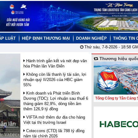
ÁP LUẬT
HIỆP ĐỊNH THƯƠNG MẠI
DOANH NGHIỆP
THÔNG TIN 
Thứ sáu, 7-8-2026 -
18:58
GM
Thương hiệu quốc
Hành trình gắn kết và nét đẹp văn
hóa Phân lân Văn Điển
Không còn lãi thanh lý tài sản, lợi
nhuận quý II/2026 của HBC giảm
55%
Kinh doanh và Phát triển Bình
Dương (TDC): Lợi nhuận sau thuế 6
Tổng Công ty Tân Cảng 
tháng giảm 82,9%, dòng tiền âm
thêm 126,9 tỷ đồng
VIFTA mở thêm dư địa cho hàng
Việt tại thị trường Israel
hân lân
Coteccons (CTD) lãi 788 tỷ đồng
năm tài chính 2026