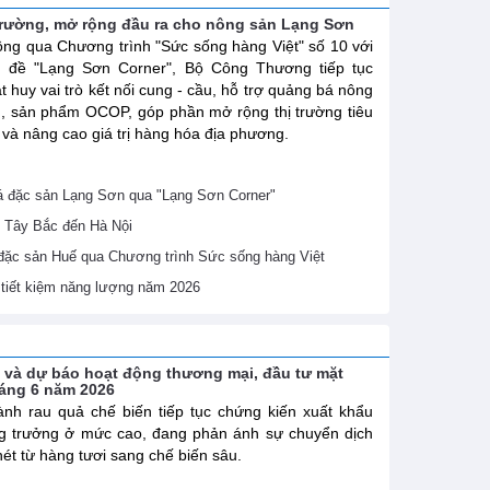
trường, mở rộng đầu ra cho nông sản Lạng Sơn
ng qua Chương trình "Sức sống hàng Việt" số 10 với
ủ đề "Lạng Sơn Corner", Bộ Công Thương tiếp tục
t huy vai trò kết nối cung - cầu, hỗ trợ quảng bá nông
, sản phẩm OCOP, góp phần mở rộng thị trường tiêu
 và nâng cao giá trị hàng hóa địa phương.
 đặc sản Lạng Sơn qua "Lạng Sơn Corner"
 Tây Bắc đến Hà Nội
 đặc sản Huế qua Chương trình Sức sống hàng Việt
ề tiết kiệm năng lượng năm 2026
h và dự báo hoạt động thương mại, đầu tư mặt
háng 6 năm 2026
nh rau quả chế biến tiếp tục chứng kiến xuất khẩu
g trưởng ở mức cao, đang phản ánh sự chuyển dịch
nét từ hàng tươi sang chế biến sâu.