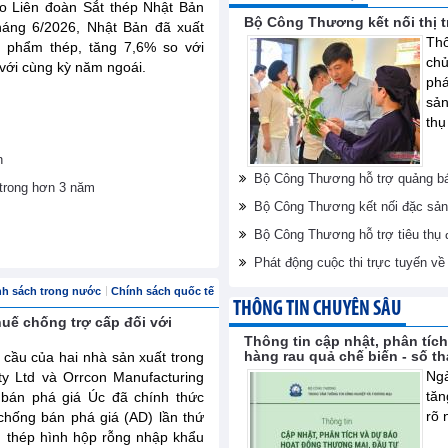
do Liên đoàn Sắt thép Nhật Bản
Bộ Công Thương kết nối thị 
tháng 6/2026, Nhật Bản đã xuất
Thô
n phẩm thép, tăng 7,6% so với
ch
 với cùng kỳ năm ngoái.
phá
sản
thụ
n
Bộ Công Thương hỗ trợ quảng bá
trong hơn 3 năm
Bộ Công Thương kết nối đặc sản
Bộ Công Thương hỗ trợ tiêu thụ
Phát động cuộc thi trực tuyến v
nh sách trong nước
Chính sách quốc tế
THÔNG TIN CHUYÊN SÂU
huế chống trợ cấp đối với
Thông tin cập nhật, phân tíc
hàng rau quả chế biến - số t
 cầu của hai nhà sản xuất trong
Ngà
ty Ltd và Orrcon Manufacturing
tăn
 bán phá giá Úc đã chính thức
rõ 
chống bán phá giá (AD) lần thứ
m thép hình hộp rỗng nhập khẩu