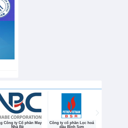
h sử hơn
ng Công ty Cổ phần May
Công ty cổ phần Lọc hoá
Công ty Cổ ph
Nhà Bè
dầu Bình Sơn
Na