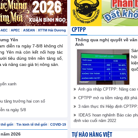
CPTPP
-AEC
APEC
ASEAN
XTTM Hải Dương
 Hưng Yên
Thông qua nghị quyết về văn
Anh
am diễn ra ngày 7-8/8 không chỉ
Sán
ng Yên mà còn kết nối hợp tác
hội
ười tiêu dùng trên nền tảng số,
ki
và nâng cao giá trị nông sản.
quố
uyển xanh
Anh gia nhập CPTPP: Nâng cao vị
CPTPP mở ra tiềm năng đột phá 
êu tăng trưởng hai con số
3 năm thực thi Hiệp định CPTPP: 
iễn ra ngày 5/8
IDEAS hoan nghênh Báo cáo phân
định vào cuối năm 2022
thế giới
Tin kinh tế thế giới
COVID-19
u năm 2026
TỰ HÀO HÀNG VIỆT