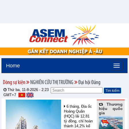
Home
Dòng sự kiện
NGHIÊN CỨU THỊ TRƯỜNG
Đại hội Đảng
Thứ ba, 11-8-2026 -
2:23
GMT+7
Thương
6 tháng, Địa ốc
hiệu quốc
Hoàng Quân
gia
(HQC) lãi 12,81
tỷ đồng, chỉ hoàn
thành 14,2% kế