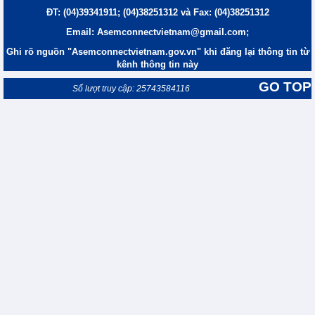
ĐT: (04)39341911; (04)38251312 và Fax: (04)38251312
Email: Asemconnectvietnam@gmail.com;
Ghi rõ nguồn "Asemconnectvietnam.gov.vn" khi đăng lại thông tin từ
kênh thông tin này
GO TOP
Số lượt truy cập: 25743584116