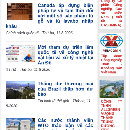
Công ty Cổ
tế mới nổi
Canada áp dụng biện
phần Công
nghiệp Cao
pháp tự vệ tạm thời đối
Hành trình gắn
su Miền
với một số sản phẩm tủ
Nam ( viết
kết và nét đẹp
gỗ và tủ lavabo nhập
tắt là
văn hóa Phân lân
CASUMINA)
khẩu
Văn Điển
Chính sách quốc tế - Thứ ba, 11-8-2026
Không còn lãi
thanh lý tài sản,
lợi nhuận quý
Mời tham dự triển lãm
II/2026 của HBC
quốc tế về công nghệ
giảm 55%
Tập đoàn
vật liệu và xử lý nhiệt tại
Công nghiệp
Ấn Độ
Kinh doanh và
Than -
Phát triển Bình
Khoáng sản
XTTM - Thứ ba, 11-8-2026
Việt Nam
Dương (TDC):
Lợi nhuận sau
thuế 6 tháng
Thặng dư thương mại
giảm 82,9%,
của Brazil thấp hơn dự
dòng tiền âm
báo
thêm 126,9 tỷ
Tin kinh tế thế giới - Thứ ba, 11-
CÔNG TY
đồng
TNHH
8-2026
ALLGREEN -
VƯỢNG
THÀNH -
Các nước thành viên
TRÙNG
WTO thảo luận về các
DƯƠNG