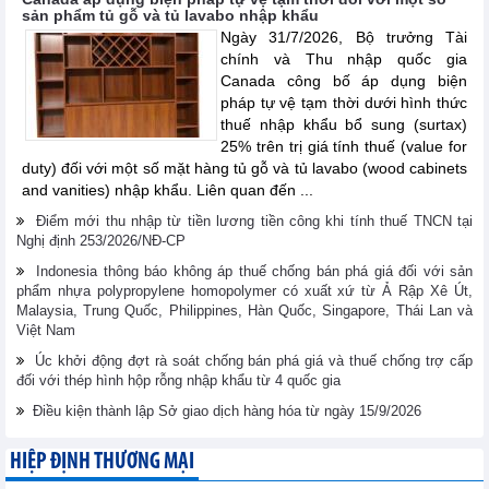
sản phẩm tủ gỗ và tủ lavabo nhập khẩu
Ngày 31/7/2026, Bộ trưởng Tài
chính và Thu nhập quốc gia
Canada công bố áp dụng biện
pháp tự vệ tạm thời dưới hình thức
thuế nhập khẩu bổ sung (surtax)
25% trên trị giá tính thuế (value for
duty) đối với một số mặt hàng tủ gỗ và tủ lavabo (wood cabinets
and vanities) nhập khẩu. Liên quan đến ...
Điểm mới thu nhập từ tiền lương tiền công khi tính thuế TNCN tại
Nghị định 253/2026/NĐ-CP
Indonesia thông báo không áp thuế chống bán phá giá đối với sản
phẩm nhựa polypropylene homopolymer có xuất xứ từ Ả Rập Xê Út,
Malaysia, Trung Quốc, Philippines, Hàn Quốc, Singapore, Thái Lan và
Việt Nam
Úc khởi động đợt rà soát chống bán phá giá và thuế chống trợ cấp
đối với thép hình hộp rỗng nhập khẩu từ 4 quốc gia
Điều kiện thành lập Sở giao dịch hàng hóa từ ngày 15/9/2026
HIỆP ĐỊNH THƯƠNG MẠI