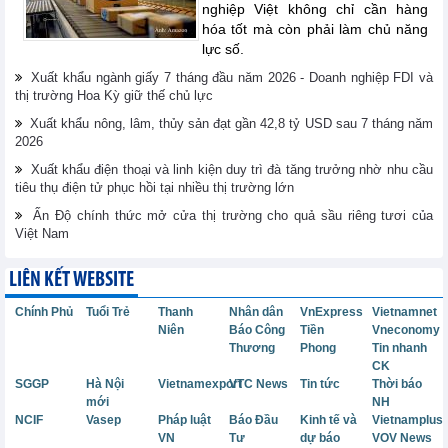
nghiệp Việt không chỉ cần hàng
hóa tốt mà còn phải làm chủ năng
lực số.
Xuất khẩu ngành giấy 7 tháng đầu năm 2026 - Doanh nghiệp FDI và
thị trường Hoa Kỳ giữ thế chủ lực
Xuất khẩu nông, lâm, thủy sản đạt gần 42,8 tỷ USD sau 7 tháng năm
2026
Xuất khẩu điện thoại và linh kiện duy trì đà tăng trưởng nhờ nhu cầu
tiêu thụ điện tử phục hồi tại nhiều thị trường lớn
Ấn Độ chính thức mở cửa thị trường cho quả sầu riêng tươi của
Việt Nam
LIÊN KẾT WEBSITE
Chính Phủ
Tuổi Trẻ
Thanh
Nhân dân
VnExpress
Vietnamnet
Niên
Báo Công
Tiền
Vneconomy
Thương
Phong
Tin nhanh
CK
SGGP
Hà Nội
Vietnamexport
VTC News
Tin tức
Thời báo
mới
NH
NCIF
Vasep
Pháp luật
Báo Đầu
Kinh tế và
Vietnamplus
VN
Tư
dự báo
VOV News