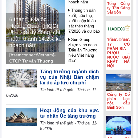
hoạch năm
Tổng Công
ty Tân Cảng
Thông tin sản
Sài Gòn
xuất, tiêu thụ,
6 tháng, Địa ốc
xuất nhập khẩu
Hoàng Quân (HQC)
sắt thép tháng
7/2026 và dự báo
lãi 12,81 tỷ đồng, chỉ
hoàn thành 14,2% kế
Sun Group
TỔNG CÔNG
hoạch năm
TY CỔ
được vinh danh
PHẦN BIA –
'Dấu ấn Thương
RƯỢU –
[AsemconnectVietnam]-
hiệu Việt hàng
NƯỚC GIẢI
đầu'
CTCP Tư vấn Thương
KHÁT HÀ
NỘI
mại Dịch vụ Địa ốc
Nghị quyết 10 -
Tăng trưởng ngành dịch
Hoàng Quân (mã HQC -
FDI trong giai
vụ của Nhật Bản chậm
sàn HOSE) ghi nhận lãi
đoạn mới: Công
lại do áp lực chi phí
nghệ, liên kết và
7,41 tỷ đồng trong quý
Tin kinh tế thế giới - Thứ ba, 11-
giá trị dài hạn
II, luỹ kế nửa đầu năm
Công ty Cổ
8-2026
2026 lãi 12,81 tỷ đồng
Petrolimex
phần Lọc
(PLX) hái quả
hóa dầu
và hoàn thành 14,2% so
Bình Sơn
ngọt từ hoạt động
với kế hoạch năm 2026.
Hoạt động của khu vực
kinh doanh ngoài
tư nhân Úc tăng trưởng
xăng dầu
Tin kinh tế thế giới - Thứ ba, 11-
WB: AI mở ra
8-2026
cơ hội bứt phá
cho các nền kinh