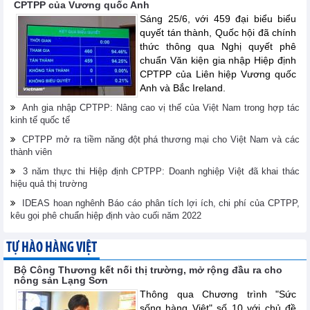
CPTPP của Vương quốc Anh
Sáng 25/6, với 459 đại biểu biểu
quyết tán thành, Quốc hội đã chính
thức thông qua Nghị quyết phê
chuẩn Văn kiện gia nhập Hiệp định
CPTPP của Liên hiệp Vương quốc
Anh và Bắc Ireland.
Anh gia nhập CPTPP: Nâng cao vị thế của Việt Nam trong hợp tác
kinh tế quốc tế
CPTPP mở ra tiềm năng đột phá thương mại cho Việt Nam và các
thành viên
3 năm thực thi Hiệp định CPTPP: Doanh nghiệp Việt đã khai thác
hiệu quả thị trường
IDEAS hoan nghênh Báo cáo phân tích lợi ích, chi phí của CPTPP,
kêu gọi phê chuẩn hiệp định vào cuối năm 2022
TỰ HÀO HÀNG VIỆT
Bộ Công Thương kết nối thị trường, mở rộng đầu ra cho
nông sản Lạng Sơn
Thông qua Chương trình "Sức
sống hàng Việt" số 10 với chủ đề