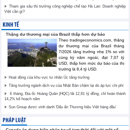
Tham gia sâu thị trường công nghiệp chế tạo Hà Lan: Doanh nghiệp
Việt cần gì?
KINH TẾ
Thặng dư thương mại của Brazil thấp hơn dự báo
Theo tradingeconomics.com, thặng
dư thương mại của Brazil tháng
7/2026 tăng trưởng nhẹ 1% so với
cùng kỳ năm ngoái, đạt 7,07 tỷ
USD, thấp hơn mức dự báo của thị
trường là 8,4 tỷ USD.
Hoạt động của khu vực tư nhân Úc tăng trưởng
Tăng trưởng ngành dịch vụ của Nhật Bản chậm lại do áp lực chi phí
6 tháng, Địa ốc Hoàng Quân (HQC) lãi 12,81 tỷ đồng, chỉ hoàn thành
14,2% kế hoạch năm
Sun Group được vinh danh 'Dấu ấn Thương hiệu Việt hàng đầu'
PHÁP LUẬT
Canada áp dụng biện pháp tự vệ tạm thời đối với một số