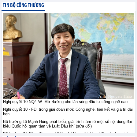
giới ngày 10/8: Vàng ổn
TIN BỘ CÔNG THƯƠNG
định sau khi vượt đỉnh
bảy tuần, đồng duy trì
trên 14.000 USD, quặng sắt giằng co
trước lo ngại nguồn cung
Tin hàng hoá thế giới - Thứ hai, 10-8-2026
Thị trường nông sản thế
giới ngày 10/8: Lúa mì
tăng do rủi ro Biển Đen;
ngô, đậu tương tăng
nhẹ; đường tăng mạnh
Tin hàng hoá thế giới - Thứ hai, 10-8-2026
Tham gia sâu thị trường
công nghiệp chế tạo Hà
Lan: Doanh nghiệp Việt
Nghị quyết 10-NQ/TW: Mở đường cho làn sóng đầu tư công nghệ cao
cần gì?
Nghị quyết 10 - FDI trong giai đoạn mới: Công nghệ, liên kết và giá trị dài
Hội nhập - Thứ hai, 10-8-2026
hạn
Bộ trưởng Lê Mạnh Hùng phát biểu, giải trình làm rõ một số nội dung đại
biểu Quốc hội quan tâm về Luật Dầu khí (sửa đổi)
Việt Nam - Australia: Mở
chương hợp tác mới
Bộ trưởng Bộ Công Thương Lê Mạnh Hùng giải đáp nhiều nội dung tại