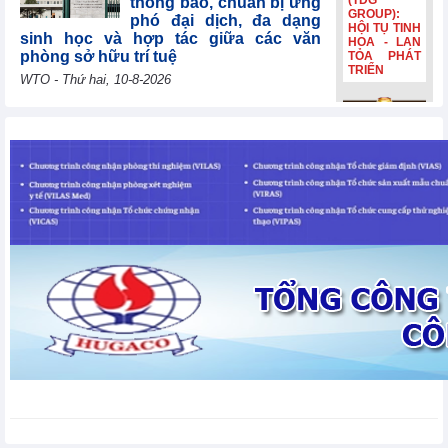
(TDG
thông báo, chuẩn bị ứng
GROUP):
phó đại dịch, đa dạng
HỘI TỤ TINH
sinh học và hợp tác giữa các văn
HOA - LAN
phòng sở hữu trí tuệ
TỎA PHÁT
TRIỂN
WTO - Thứ hai, 10-8-2026
Uzbekistan tái khẳng
Bia Hà Nội
định mục tiêu gia nhập
đổi nhận
WTO năm 2026, cảm ơn
diện, tiếp
các nước thành viên vì
nối hành
trình lịch sử
sự hợp tác liên tục
hơn 132
WTO - Thứ hai, 10-8-2026
năm Bia Hà
Nội đổi nhận
diện, tiếp
nối hành
Lithuania đóng góp
trình lịch sử
30.000 EUR để giúp các
hơn 132
nền kinh tế đang phát
năm
triển và các nước kém
phát triển nhất nâng cao năng lực
thương mại
WTO - Thứ hai, 10-8-2026
Thị trường kim loại thế