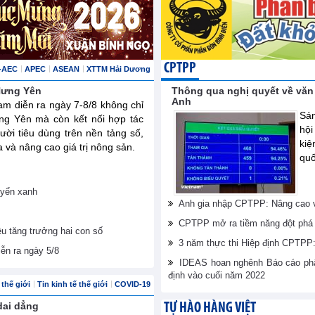
CPTPP
-AEC
APEC
ASEAN
XTTM Hải Dương
 Hưng Yên
Thông qua nghị quyết về văn
Anh
am diễn ra ngày 7-8/8 không chỉ
Sán
ng Yên mà còn kết nối hợp tác
hội
ười tiêu dùng trên nền tảng số,
ki
và nâng cao giá trị nông sản.
quố
uyển xanh
Anh gia nhập CPTPP: Nâng cao vị
CPTPP mở ra tiềm năng đột phá 
êu tăng trưởng hai con số
3 năm thực thi Hiệp định CPTPP: 
iễn ra ngày 5/8
IDEAS hoan nghênh Báo cáo phân
định vào cuối năm 2022
thế giới
Tin kinh tế thế giới
COVID-19
dai dẳng
TỰ HÀO HÀNG VIỆT