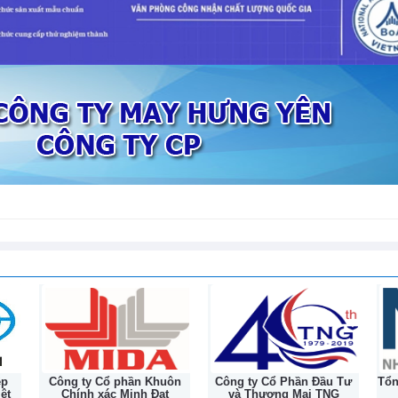
tiếp nối hành trình lịc
ha tăng trưởng mạnh nhất trong hơn
132 năm
 thiện chậm
ôn
Công ty Cổ Phần Đầu Tư
Tổng Công ty Cổ phần May
Cô
và Thương Mại TNG
Nhà Bè