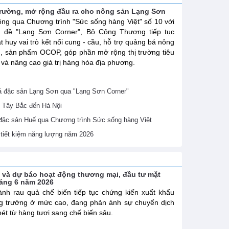
trường, mở rộng đầu ra cho nông sản Lạng Sơn
ng qua Chương trình "Sức sống hàng Việt" số 10 với
ủ đề "Lạng Sơn Corner", Bộ Công Thương tiếp tục
t huy vai trò kết nối cung - cầu, hỗ trợ quảng bá nông
, sản phẩm OCOP, góp phần mở rộng thị trường tiêu
 và nâng cao giá trị hàng hóa địa phương.
 đặc sản Lạng Sơn qua "Lạng Sơn Corner"
 Tây Bắc đến Hà Nội
 đặc sản Huế qua Chương trình Sức sống hàng Việt
ề tiết kiệm năng lượng năm 2026
h và dự báo hoạt động thương mại, đầu tư mặt
háng 6 năm 2026
nh rau quả chế biến tiếp tục chứng kiến xuất khẩu
g trưởng ở mức cao, đang phản ánh sự chuyển dịch
nét từ hàng tươi sang chế biến sâu.