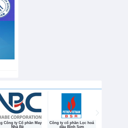
h sử hơn
ng ty cổ phần Lọc hoá
Công ty Cổ phần Dệt Đông
Tổng công ty
dầu Bình Sơn
Nam
Rượu Nước gi