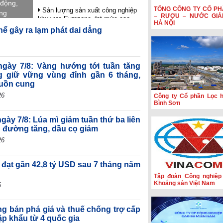
 động,
TỔNG CÔNG TY CỔ PH
Sản lượng sản xuất công nghiệp
ung
– RƯỢU – NƯỚC GIẢ
khu vực Eurozone đạt mức cao
an tỏa
HÀ NỘI
nhất trong gần 4 năm rưỡi
hể gây ra lạm phát dai dẳng
HSBC: Nghị quyết 10 tạo nền tảng
để Việt Nam thu hút dòng vốn chất
lượng cao
 ngày 7/8: Vàng hướng tới tuần tăng
Hoạt động sản xuất của Hoa Kỳ
 giữ vững vùng đỉnh gần 6 tháng,
đạt mức cao nhất trong hơn bốn
guồn cung
năm
26
Công ty Cổ phần Lọc 
Phiên họp Chính phủ thường kỳ
Bình Sơn
tháng 7: Xuất nhập khẩu ước đạt
659,6 tỷ USD, tăng 28,1%
gày 7/8: Lúa mì giảm tuần thứ ba liên
; đường tăng, dầu cọ giảm
26
 đạt gần 42,8 tỷ USD sau 7 tháng năm
Tập đoàn Công nghiệp
Khoáng sản Việt Nam
6
ng bán phá giá và thuế chống trợ cấp
ập khẩu từ 4 quốc gia