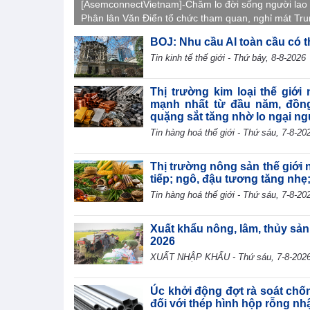
[AsemconnectVietnam]-Chăm lo đời sống người lao
Phân lân Văn Điển tổ chức tham quan, nghỉ mát Tr
Quốc 2026, gắn kết tập thể, tái tạo năng lượng và l
BOJ: Nhu cầu AI toàn cầu có t
văn hóa doanh nghiệp.
Tin kinh tế thế giới - Thứ bảy, 8-8-2026
Thị trường kim loại thế giới
mạnh nhất từ đầu năm, đồng
quặng sắt tăng nhờ lo ngại n
Tin hàng hoá thế giới - Thứ sáu, 7-8-20
Thị trường nông sản thế giới n
tiếp; ngô, đậu tương tăng nhẹ
Tin hàng hoá thế giới - Thứ sáu, 7-8-20
Xuất khẩu nông, lâm, thủy sản
2026
XUẤT NHẬP KHẨU - Thứ sáu, 7-8-202
Úc khởi động đợt rà soát chố
đối với thép hình hộp rỗng nh