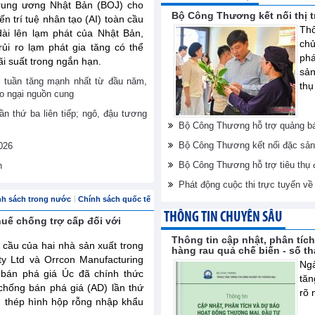
rung ương Nhật Bản (BOJ) cho
Bộ Công Thương kết nối thị 
ến trí tuệ nhân tạo (AI) toàn cầu
Thô
dài lên lạm phát của Nhật Bản,
ch
ủi ro lạm phát gia tăng có thể
phá
ãi suất trong ngắn hạn.
sản
ới tuần tăng mạnh nhất từ đầu năm,
thụ
lo ngại nguồn cung
ần thứ ba liên tiếp; ngô, đậu tương
Bộ Công Thương hỗ trợ quảng bá
Bộ Công Thương kết nối đặc sản
026
Bộ Công Thương hỗ trợ tiêu thụ
n
Phát động cuộc thi trực tuyến v
nh sách trong nước
Chính sách quốc tế
THÔNG TIN CHUYÊN SÂU
huế chống trợ cấp đối với
Thông tin cập nhật, phân tíc
 cầu của hai nhà sản xuất trong
hàng rau quả chế biến - số t
ty Ltd và Orrcon Manufacturing
Ngà
 bán phá giá Úc đã chính thức
tăn
chống bán phá giá (AD) lần thứ
rõ 
m thép hình hộp rỗng nhập khẩu