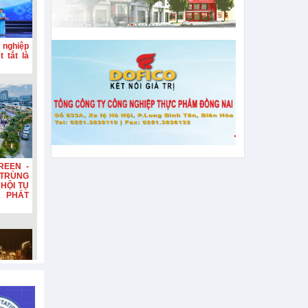
 nghiệp
 tắt là
REEN -
TRÙNG
HỘI TỤ
A PHÁT
n, tiếp
hơn 132
n diện,