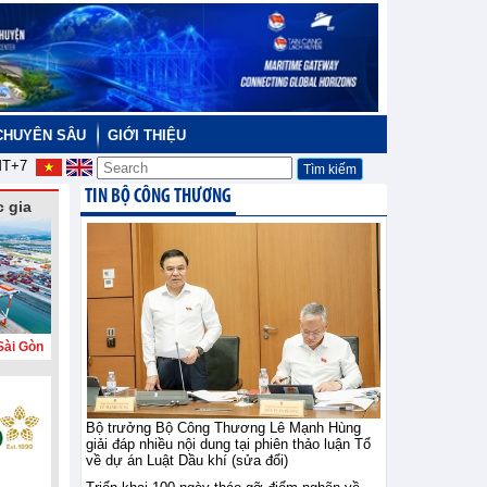
CHUYÊN SÂU
GIỚI THIỆU
T+7
TIN BỘ CÔNG THƯƠNG
 gia
Sài Gòn
Bộ trưởng Bộ Công Thương Lê Mạnh Hùng
giải đáp nhiều nội dung tại phiên thảo luận Tổ
về dự án Luật Dầu khí (sửa đổi)