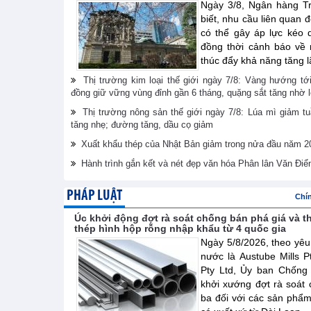
Ngày 3/8, Ngân hàng T
biết, nhu cầu liên quan đ
có thể gây áp lực kéo 
đồng thời cảnh báo về r
thúc đẩy khả năng tăng l
Thị trường kim loại thế giới ngày 7/8: Vàng hướng t
đồng giữ vững vùng đỉnh gần 6 tháng, quặng sắt tăng nhờ 
Thị trường nông sản thế giới ngày 7/8: Lúa mì giảm tu
tăng nhẹ; đường tăng, dầu cọ giảm
Xuất khẩu thép của Nhật Bản giảm trong nửa đầu năm 2
Hành trình gắn kết và nét đẹp văn hóa Phân lân Văn Điể
PHÁP LUẬT
Chí
Úc khởi động đợt rà soát chống bán phá giá và t
thép hình hộp rỗng nhập khẩu từ 4 quốc gia
Ngày 5/8/2026, theo yêu
nước là Austube Mills P
Pty Ltd, Ủy ban Chống
khởi xướng đợt rà soát 
ba đối với các sản phẩ