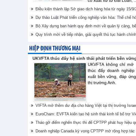
có xuất xứ từ Đài Loan, ..
Điều kiện thành lập Sở giao dịch hàng hóa từ ngày 15/9
Dự thảo Luật Phát triển công nghiệp văn hóa: Thể chế 
Bộ Xây dựng ban hành quy định mới về quản lý cảng, bến
Quy trình mới về tiếp nhận, giải quyết thủ tục hành chín
HIỆP ĐỊNH THƯƠNG MẠI
UKVFTA thúc đẩy hệ sinh thái phát triển bền vữn
UKVFTA không chỉ mở r
thúc đẩy doanh nghiệp
xuất bền vững, đáp ứng
thị trường Anh.
VIFTA mở thêm dư địa cho hàng Việt tại thị trường Israe
EuroCham: EVFTA kiến tạo hệ sinh thái kinh tế bổ trợ V
Tháo gỡ điểm nghẽn thực thi để CPTPP phát huy hiệu q
Doanh nghiệp Canada kỳ vọng CPTPP mở rộng hợp tác 