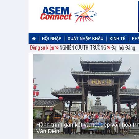
HỘI NHẬP
XUẤT NHẬP KHẨU
KINH TẾ
PH
Dòng sự kiện
NGHIÊN CỨU THỊ TRƯỜNG
Đại hội Đảng
Hành trình gắn kết và nét đẹp văn hóa P
Văn Điển