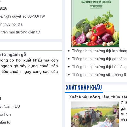
.
/2026
hóa Nghị quyết số 80-NQ/TW
 thủy nội địa
h trên môi trường điện tử
Thông tin thị trường thịt lợn th
g từ ngành gỗ
Thông tin thị trường thịt gà thá
ộng cơ hội xuất khẩu mà còn
 ngành gỗ xây dựng chuỗi sản
Thông tin thị trường thịt bò thá
 tiêu chuẩn ngày càng cao của
Thông tin thị trường sữa tháng 
XUẤT NHẬP KHẨU
Xuất khẩu nông, lâm, thủy sả
l
7 t
iệt Nam - EU
gầ
tru
uả hơn
cả 
đầu tư