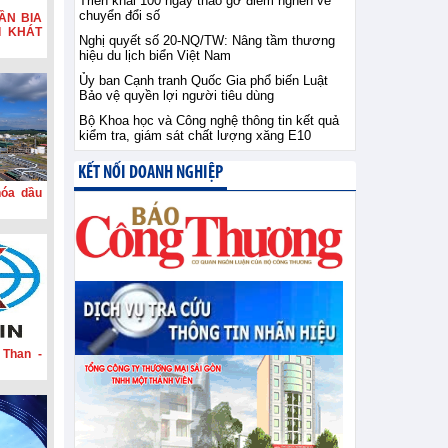
Triển khai 100 ngày tháo gỡ điểm nghẽn về
chuyển đổi số
ẦN BIA
I KHÁT
Nghị quyết số 20-NQ/TW: Nâng tầm thương
hiệu du lịch biển Việt Nam
Ủy ban Cạnh tranh Quốc Gia phổ biến Luật
Bảo vệ quyền lợi người tiêu dùng
Bộ Khoa học và Công nghệ thông tin kết quả
kiểm tra, giám sát chất lượng xăng E10
KẾT NỐI DOANH NGHIỆP
hóa dầu
 Than -