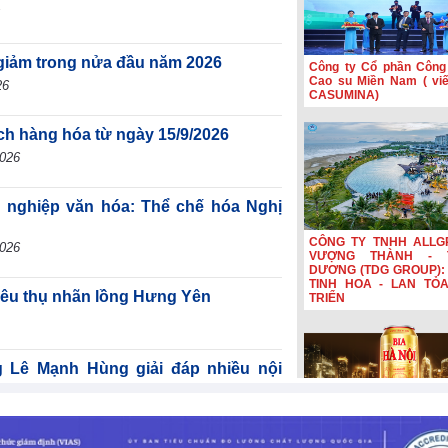
giảm trong nửa đầu năm 2026
Công ty Cổ phần Công
Cao su Miền Nam ( viết
26
CASUMINA)
ịch hàng hóa từ ngày 15/9/2026
2026
g nghiệp văn hóa: Thể chế hóa Nghị
CÔNG TY TNHH ALLG
2026
VƯỢNG THÀNH - 
DƯƠNG (TDG GROUP): 
TINH HOA - LAN TỎ
tiêu thụ nhãn lồng Hưng Yên
TRIỂN
ê Mạnh Hùng giải đáp nhiều nội
̣ án Luật Dầu khí (sửa đổi)
-2026
Bia Hà Nội đổi nhận diệ
nối hành trình lịch sử 
năm Bia Hà Nội đổi nhậ