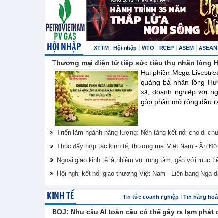
HỘI NHẬP
XTTM
Hội nhập
WTO
RCEP
ASEM
ASEAN
Thương mại điện tử tiếp sức tiêu thụ nhãn lồng
Hai phiên Mega Livestre
quảng bá nhãn lồng Hư
xã, doanh nghiệp với ng
góp phần mở rộng đầu ra 
Triển lãm ngành năng lượng: Nền tảng kết nối cho di ch
Thúc đẩy hợp tác kinh tế, thương mại Việt Nam - Ấn Độ
Ngoại giao kinh tế là nhiệm vụ trung tâm, gắn với mục ti
Hội nghị kết nối giao thương Việt Nam - Liên bang Nga d
KINH TẾ
Tin tức doanh nghiệp
Tin hàng hoá 
BOJ: Nhu cầu AI toàn cầu có thể gây ra lạm phát 