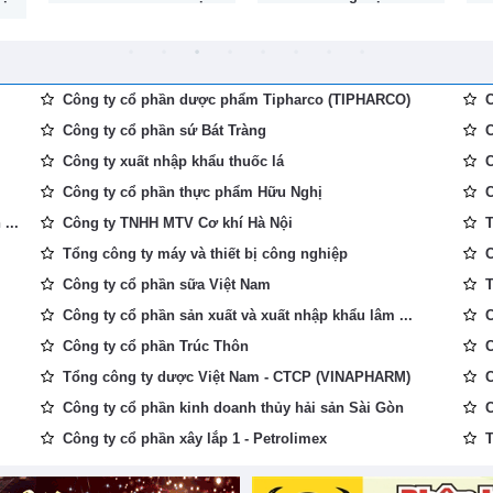
Công ty cổ phần dược phẩm Tipharco (TIPHARCO)
C
Công ty cổ phần sứ Bát Tràng
C
Công ty xuất nhập khẩu thuốc lá
C
Công ty cổ phần thực phẩm Hữu Nghị
C
...
Công ty TNHH MTV Cơ khí Hà Nội
T
Tổng công ty máy và thiết bị công nghiệp
C
Công ty cổ phần sữa Việt Nam
T
Công ty cổ phần sản xuất và xuất nhập khẩu lâm ...
C
Công ty cổ phần Trúc Thôn
C
Tổng công ty dược Việt Nam - CTCP (VINAPHARM)
C
Công ty cổ phần kinh doanh thủy hải sản Sài Gòn
C
Công ty cổ phần xây lắp 1 - Petrolimex
T