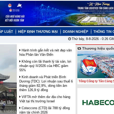
ÁP LUẬT
HIỆP ĐỊNH THƯƠNG MẠI
DOANH NGHIỆP
THÔNG TIN 
Thứ bảy, 8-8-2026 -
0:26
GM
Thương hiệu quốc
Hành trình gắn kết và nét đẹp văn
hóa Phân lân Văn Điển
Không còn lãi thanh lý tài sản, lợi
nhuận quý II/2026 của HBC giảm
55%
Kinh doanh và Phát triển Bình
Dương (TDC): Lợi nhuận sau thuế 6
Tổng Công ty Tân Cảng 
tháng giảm 82,9%, dòng tiền âm
thêm 126,9 tỷ đồng
VIFTA mở thêm dư địa cho hàng
Việt tại thị trường Israel
hân lân
Coteccons (CTD) lãi 788 tỷ đồng
năm tài chính 2026