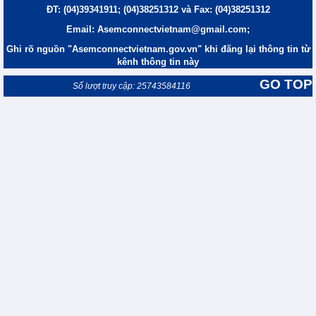
ĐT: (04)39341911; (04)38251312 và Fax: (04)38251312
Email: Asemconnectvietnam@gmail.com;
Ghi rõ nguồn "Asemconnectvietnam.gov.vn" khi đăng lại thông tin từ
kênh thông tin này
GO TOP
Số lượt truy cập: 25743584116