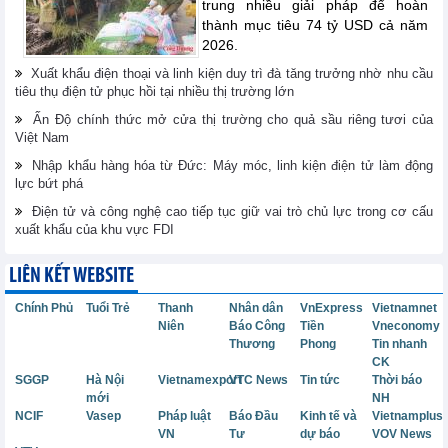
trung nhiều giải pháp để hoàn
thành mục tiêu 74 tỷ USD cả năm
2026.
Xuất khẩu điện thoại và linh kiện duy trì đà tăng trưởng nhờ nhu cầu
tiêu thụ điện tử phục hồi tại nhiều thị trường lớn
Ấn Độ chính thức mở cửa thị trường cho quả sầu riêng tươi của
Việt Nam
Nhập khẩu hàng hóa từ Đức: Máy móc, linh kiện điện tử làm động
lực bứt phá
Điện tử và công nghệ cao tiếp tục giữ vai trò chủ lực trong cơ cấu
xuất khẩu của khu vực FDI
LIÊN KẾT WEBSITE
Chính Phủ
Tuổi Trẻ
Thanh
Nhân dân
VnExpress
Vietnamnet
Niên
Báo Công
Tiền
Vneconomy
Thương
Phong
Tin nhanh
CK
SGGP
Hà Nội
Vietnamexport
VTC News
Tin tức
Thời báo
mới
NH
NCIF
Vasep
Pháp luật
Báo Đầu
Kinh tế và
Vietnamplus
VN
Tư
dự báo
VOV News