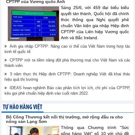
CPTPP của Vương quốc Anh
Sáng 25/6, với 459 đại biểu biểu
quyết tán thành, Quốc hội đã chính
thức thông qua Nghị quyết phê
chuẩn Văn kiện gia nhập Hiệp định
CPTPP của Liên hiệp Vương quốc
Anh và Bắc Ireland.
Anh gia nhập CPTPP: Nâng cao vị thế của Việt Nam trong hợp tác
kinh tế quốc tế
CPTPP mở ra tiềm năng đột phá thương mại cho Việt Nam và các
thành viên
3 năm thực thi Hiệp định CPTPP: Doanh nghiệp Việt đã khai thác
hiệu quả thị trường
IDEAS hoan nghênh Báo cáo phân tích lợi ích, chi phí của CPTPP,
kêu gọi phê chuẩn hiệp định vào cuối năm 2022
TỰ HÀO HÀNG VIỆT
Bộ Công Thương kết nối thị trường, mở rộng đầu ra cho
nông sản Lạng Sơn
Thông qua Chương trình "Sức
sống hàng Việt" số 10 với chủ đề