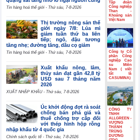
quặng sắt tăng nhờ lo ngại nguồn cung
Tập đoàn
Eurozone đạt
Công nghiệp
Tin hàng hoá thế giới - Thứ sáu, 7-8-2026
mức cao nhất
Than -
Khoáng sản
trong gần 4 năm
Việt Nam
rưỡi
Thị trường nông sản thế
giới ngày 7/8: Lúa mì
HSBC: Nghị
giảm tuần thứ ba liên
quyết 10 tạo nền
tiếp; ngô, đậu tương
tảng để Việt Nam
tăng nhẹ; đường tăng, dầu cọ giảm
thu hút dòng vốn
chất lượng cao
Công ty Cổ
Tin hàng hoá thế giới - Thứ sáu, 7-8-2026
phần Công
Hoạt động sản
nghiệp Cao
xuất của Hoa Kỳ
su Miền
Xuất khẩu nông, lâm,
Nam ( viết
đạt mức cao nhất
thủy sản đạt gần 42,8 tỷ
tắt là
trong hơn bốn
CASUMINA)
USD sau 7 tháng năm
năm
2026
Phiên họp
XUẤT NHẬP KHẨU - Thứ sáu, 7-8-2026
Chính phủ
thường kỳ tháng
7: Xuất nhập
Úc khởi động đợt rà soát
CÔNG TY
khẩu ước đạt
chống bán phá giá và
TNHH
659,6 tỷ USD,
thuế chống trợ cấp đối
ALLGREEN -
tăng 28,1%
VƯỢNG
với thép hình hộp rỗng
THÀNH -
nhập khẩu từ 4 quốc gia
TRÙNG
DƯƠNG
Chính sách quốc tế - Thứ sáu, 7-8-2026