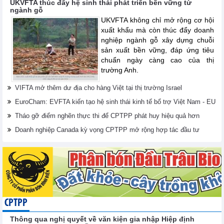
UKVFTA thúc đẩy hệ sinh thái phát triển bền vững từ
ngành gỗ
UKVFTA không chỉ mở rộng cơ hội
xuất khẩu mà còn thúc đẩy doanh
nghiệp ngành gỗ xây dựng chuỗi
sản xuất bền vững, đáp ứng tiêu
chuẩn ngày càng cao của thị
trường Anh.
VIFTA mở thêm dư địa cho hàng Việt tại thị trường Israel
EuroCham: EVFTA kiến tạo hệ sinh thái kinh tế bổ trợ Việt Nam - EU
Tháo gỡ điểm nghẽn thực thi để CPTPP phát huy hiệu quả hơn
Doanh nghiệp Canada kỳ vọng CPTPP mở rộng hợp tác đầu tư
CPTPP
Thông qua nghị quyết về văn kiện gia nhập Hiệp định