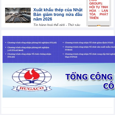
(TDG
GROUP):
HỘI TỤ TINH
Xuất khẩu thép của Nhật
HOA - LAN
Bản giảm trong nửa đầu
TỎA PHÁT
TRIỂN
năm 2026
Tin hàng hoá thế giới - Thứ sáu,
7-8-2026
Bia Hà Nội
đổi nhận
Điều kiện thành lập Sở
diện, tiếp
giao dịch hàng hóa từ
nối hành
trình lịch sử
ngày 15/9/2026
hơn 132
Chính sách trong nước - Thứ
năm Bia Hà
Nội đổi nhận
sáu, 7-8-2026
diện, tiếp
nối hành
trình lịch sử
Dự thảo Luật Phát triển
hơn 132
công nghiệp văn hóa:
năm
Thể chế hóa Nghị quyết
số 80-NQ/TW
Chính sách trong nước - Thứ sáu, 7-8-2026
Thương mại điện tử tiếp
sức tiêu thụ nhãn lồng