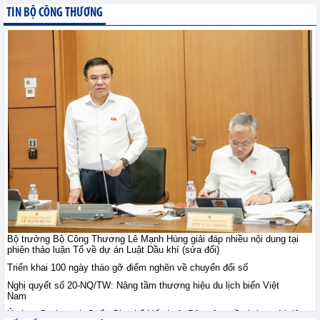
Hưng Yên
TIN BỘ CÔNG THƯƠNG
XTTM - Thứ sáu, 7-8-2026
Bộ trưởng Bộ Công
Thương Lê Mạnh Hùng
giải đáp nhiều nội dung
tại phiên thảo luận Tổ về
dự án Luật Dầu khí (sửa đổi)
TIN BỘ CÔNG THƯƠNG - Thứ sáu, 7-8-2026
Ngành dịch vụ của Tây
Ban Nha tăng trưởng
mạnh nhất trong hơn 3
năm
Tin kinh tế thế giới - Thứ sáu, 7-8-2026
Bộ trưởng Bộ Công Thương Lê Mạnh Hùng giải đáp nhiều nội dung tại
Ngành sản xuất của Ấn
phiên thảo luận Tổ về dự án Luật Dầu khí (sửa đổi)
Độ cải thiện chậm
Triển khai 100 ngày tháo gỡ điểm nghẽn về chuyển đổi số
Tin kinh tế thế giới - Thứ sáu, 7-
Nghị quyết số 20-NQ/TW: Nâng tầm thương hiệu du lịch biển Việt
8-2026
Nam
Ủy ban Cạnh tranh Quốc Gia phổ biến Luật Bảo vệ quyền lợi người tiêu