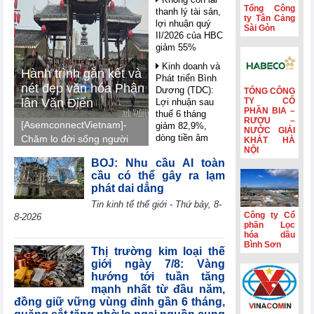
Tổng Công
thanh lý tài sản,
ty Tân Cảng
lợi nhuận quý
Sài Gòn
II/2026 của HBC
giảm 55%
Kinh doanh và
Hành trình gắn kết và
Phát triển Bình
nét đẹp văn hóa Phân
Dương (TDC):
TỔNG CÔNG
lân Văn Điển
TY CỔ
Lợi nhuận sau
PHẦN BIA –
thuế 6 tháng
RƯỢU –
[AsemconnectVietnam]-
giảm 82,9%,
NƯỚC GIẢI
dòng tiền âm
Chăm lo đời sống người
KHÁT HÀ
thêm 126,9 tỷ
NỘI
lao động, Phân lân Văn
đồng
BOJ: Nhu cầu AI toàn
Điển tổ chức tham quan,
cầu có thể gây ra lạm
nghỉ mát Trung Quốc
VIFTA mở thêm
phát dai dẳng
dư địa cho hàng
2026, gắn kết tập thể,
Tin kinh tế thế giới - Thứ bảy, 8-
Việt tại thị trường
tái tạo năng lượng và
Công ty Cổ
Israel
8-2026
lan tỏa văn hóa doanh
phần Lọc
Coteccons
hóa dầu
nghiệp.
Bình Sơn
(CTD) lãi 788 tỷ
Thị trường kim loại thế
đồng năm tài
giới ngày 7/8: Vàng
chính 2026
hướng tới tuần tăng
mạnh nhất từ đầu năm,
Sản lượng sản
đồng giữ vững vùng đỉnh gần 6 tháng,
xuất công nghiệp
khu vực