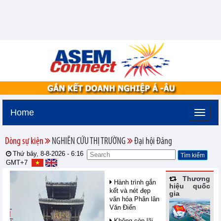
Home
Dòng sự kiện
NGHIÊN CỨU THỊ TRƯỜNG
Đại hội Đảng
Thứ bảy, 8-8-2026 -
6:16
GMT+7
Thương
Hành trình gắn
hiệu quốc
kết và nét đẹp
gia
văn hóa Phân lân
Văn Điển
Không còn lãi