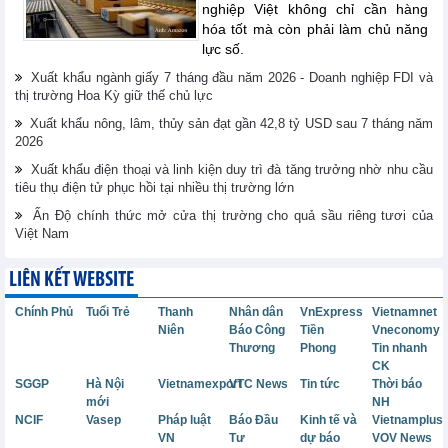
nghiệp Việt không chỉ cần hàng
hóa tốt mà còn phải làm chủ năng
lực số.
Xuất khẩu ngành giấy 7 tháng đầu năm 2026 - Doanh nghiệp FDI và
thị trường Hoa Kỳ giữ thế chủ lực
Xuất khẩu nông, lâm, thủy sản đạt gần 42,8 tỷ USD sau 7 tháng năm
2026
Xuất khẩu điện thoại và linh kiện duy trì đà tăng trưởng nhờ nhu cầu
tiêu thụ điện tử phục hồi tại nhiều thị trường lớn
Ấn Độ chính thức mở cửa thị trường cho quả sầu riêng tươi của
Việt Nam
LIÊN KẾT WEBSITE
Chính Phủ
Tuổi Trẻ
Thanh
Nhân dân
VnExpress
Vietnamnet
Niên
Báo Công
Tiền
Vneconomy
Thương
Phong
Tin nhanh
CK
SGGP
Hà Nội
Vietnamexport
VTC News
Tin tức
Thời báo
mới
NH
NCIF
Vasep
Pháp luật
Báo Đầu
Kinh tế và
Vietnamplus
VN
Tư
dự báo
VOV News