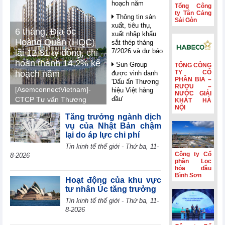
hoạch năm
Tổng Công
ty Tân Cảng
Thông tin sản
Sài Gòn
xuất, tiêu thụ,
6 tháng, Địa ốc
xuất nhập khẩu
Hoàng Quân (HQC)
sắt thép tháng
7/2026 và dự báo
lãi 12,81 tỷ đồng, chỉ
hoàn thành 14,2% kế
Sun Group
TỔNG CÔNG
hoạch năm
TY CỔ
được vinh danh
PHẦN BIA –
'Dấu ấn Thương
RƯỢU –
[AsemconnectVietnam]-
hiệu Việt hàng
NƯỚC GIẢI
đầu'
CTCP Tư vấn Thương
KHÁT HÀ
NỘI
mại Dịch vụ Địa ốc
Nghị quyết 10 -
Tăng trưởng ngành dịch
Hoàng Quân (mã HQC -
FDI trong giai
vụ của Nhật Bản chậm
sàn HOSE) ghi nhận lãi
đoạn mới: Công
lại do áp lực chi phí
nghệ, liên kết và
7,41 tỷ đồng trong quý
Tin kinh tế thế giới - Thứ ba, 11-
giá trị dài hạn
II, luỹ kế nửa đầu năm
Công ty Cổ
8-2026
2026 lãi 12,81 tỷ đồng
Petrolimex
phần Lọc
(PLX) hái quả
hóa dầu
và hoàn thành 14,2% so
Bình Sơn
ngọt từ hoạt động
với kế hoạch năm 2026.
Hoạt động của khu vực
kinh doanh ngoài
tư nhân Úc tăng trưởng
xăng dầu
Tin kinh tế thế giới - Thứ ba, 11-
WB: AI mở ra
8-2026
cơ hội bứt phá
cho các nền kinh