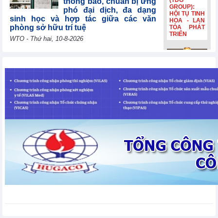
(TDG
thông báo, chuẩn bị ứng
GROUP):
phó đại dịch, đa dạng
HỘI TỤ TINH
sinh học và hợp tác giữa các văn
HOA - LAN
phòng sở hữu trí tuệ
TỎA PHÁT
TRIỂN
WTO - Thứ hai, 10-8-2026
Uzbekistan tái khẳng
Bia Hà Nội
định mục tiêu gia nhập
đổi nhận
WTO năm 2026, cảm ơn
diện, tiếp
các nước thành viên vì
nối hành
trình lịch sử
sự hợp tác liên tục
hơn 132
WTO - Thứ hai, 10-8-2026
năm Bia Hà
Nội đổi nhận
diện, tiếp
nối hành
Lithuania đóng góp
trình lịch sử
30.000 EUR để giúp các
hơn 132
nền kinh tế đang phát
năm
triển và các nước kém
phát triển nhất nâng cao năng lực
thương mại
WTO - Thứ hai, 10-8-2026
Thị trường kim loại thế