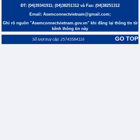
ĐT: (04)39341911; (04)38251312 và Fax: (04)38251312
Email: Asemconnectvietnam@gmail.com;
Ghi rõ nguồn "Asemconnectvietnam.gov.vn" khi đăng lại thông tin từ
kênh thông tin này
GO TOP
Số lượt truy cập: 25743584116