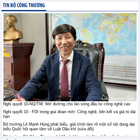
giới ngày 10/8: Vàng ổn
TIN BỘ CÔNG THƯƠNG
định sau khi vượt đỉnh
bảy tuần, đồng duy trì
trên 14.000 USD, quặng sắt giằng co
trước lo ngại nguồn cung
Tin hàng hoá thế giới - Thứ hai, 10-8-2026
Thị trường nông sản thế
giới ngày 10/8: Lúa mì
tăng do rủi ro Biển Đen;
ngô, đậu tương tăng
nhẹ; đường tăng mạnh
Tin hàng hoá thế giới - Thứ hai, 10-8-2026
Tham gia sâu thị trường
công nghiệp chế tạo Hà
Lan: Doanh nghiệp Việt
Nghị quyết 10-NQ/TW: Mở đường cho làn sóng đầu tư công nghệ cao
cần gì?
Nghị quyết 10 - FDI trong giai đoạn mới: Công nghệ, liên kết và giá trị dài
Hội nhập - Thứ hai, 10-8-2026
hạn
Bộ trưởng Lê Mạnh Hùng phát biểu, giải trình làm rõ một số nội dung đại
biểu Quốc hội quan tâm về Luật Dầu khí (sửa đổi)
Việt Nam - Australia: Mở
chương hợp tác mới
Bộ trưởng Bộ Công Thương Lê Mạnh Hùng giải đáp nhiều nội dung tại