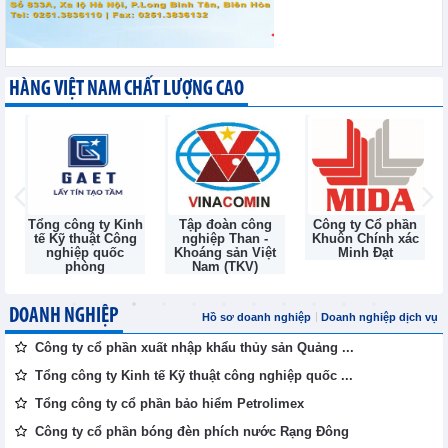
HÀNG VIỆT NAM CHẤT LƯỢNG CAO
h
Tập đoàn công
Công ty Cổ phần
Công ty Cổ Phần
nghiệp Than -
Khuôn Chính xác
Đầu Tư và Thương
Khoáng sản Việt
Minh Đạt
Mại TNG
Nam (TKV)
DOANH NGHIỆP
Hồ sơ doanh nghiệp
Doanh nghiệp dịch vụ
Công ty cổ phần xuất nhập khẩu thủy sản Quảng ...
Tổng công ty Kinh tế Kỹ thuật công nghiệp quốc ...
Tổng công ty cổ phần bảo hiểm Petrolimex
Công ty cổ phần bóng đèn phích nước Rạng Đông