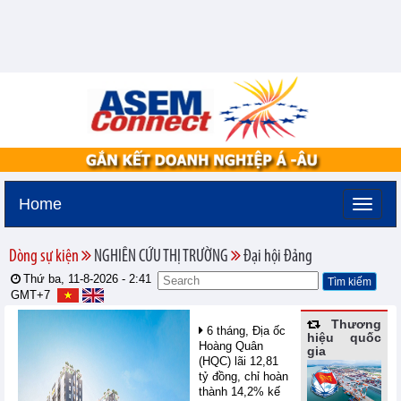
Home
Dòng sự kiện
NGHIÊN CỨU THỊ TRƯỜNG
Đại hội Đảng
Thứ ba, 11-8-2026 -
2:41
GMT+7
Thương
6 tháng, Địa ốc
hiệu quốc
Hoàng Quân
gia
(HQC) lãi 12,81
tỷ đồng, chỉ hoàn
thành 14,2% kế