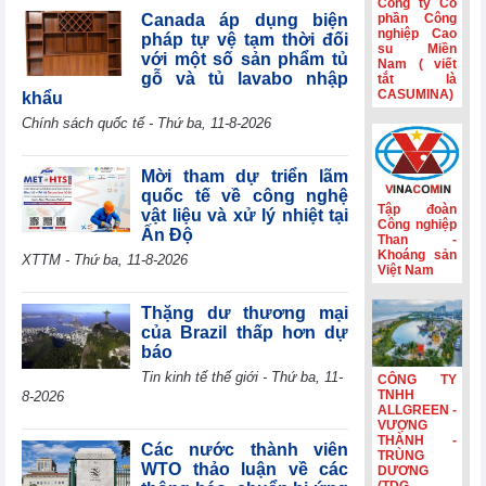
Công ty Cổ
tế mới nổi
Canada áp dụng biện
phần Công
nghiệp Cao
pháp tự vệ tạm thời đối
Hành trình gắn
su Miền
với một số sản phẩm tủ
Nam ( viết
kết và nét đẹp
gỗ và tủ lavabo nhập
tắt là
văn hóa Phân lân
CASUMINA)
khẩu
Văn Điển
Chính sách quốc tế - Thứ ba, 11-8-2026
Không còn lãi
thanh lý tài sản,
lợi nhuận quý
Mời tham dự triển lãm
II/2026 của HBC
quốc tế về công nghệ
giảm 55%
Tập đoàn
vật liệu và xử lý nhiệt tại
Công nghiệp
Ấn Độ
Kinh doanh và
Than -
Phát triển Bình
Khoáng sản
XTTM - Thứ ba, 11-8-2026
Việt Nam
Dương (TDC):
Lợi nhuận sau
thuế 6 tháng
Thặng dư thương mại
giảm 82,9%,
của Brazil thấp hơn dự
dòng tiền âm
báo
thêm 126,9 tỷ
Tin kinh tế thế giới - Thứ ba, 11-
CÔNG TY
đồng
TNHH
8-2026
ALLGREEN -
VƯỢNG
THÀNH -
Các nước thành viên
TRÙNG
WTO thảo luận về các
DƯƠNG