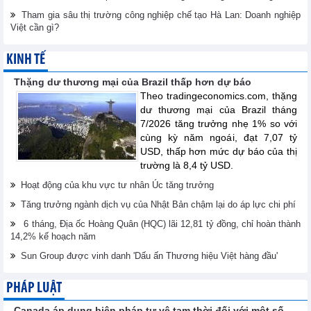
Tham gia sâu thị trường công nghiệp chế tạo Hà Lan: Doanh nghiệp
Việt cần gì?
KINH TẾ
Thặng dư thương mại của Brazil thấp hơn dự báo
Theo tradingeconomics.com, thặng
dư thương mại của Brazil tháng
7/2026 tăng trưởng nhẹ 1% so với
cùng kỳ năm ngoái, đạt 7,07 tỷ
USD, thấp hơn mức dự báo của thị
trường là 8,4 tỷ USD.
Hoạt động của khu vực tư nhân Úc tăng trưởng
Tăng trưởng ngành dịch vụ của Nhật Bản chậm lại do áp lực chi phí
6 tháng, Địa ốc Hoàng Quân (HQC) lãi 12,81 tỷ đồng, chỉ hoàn thành
14,2% kế hoạch năm
Sun Group được vinh danh 'Dấu ấn Thương hiệu Việt hàng đầu'
PHÁP LUẬT
Canada áp dụng biện pháp tự vệ tạm thời đối với một số