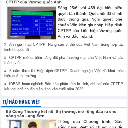
CPTPP của Vương quốc Anh
Sáng 25/6, với 459 đại biểu biểu
quyết tán thành, Quốc hội đã chính
thức thông qua Nghị quyết phê
chuẩn Văn kiện gia nhập Hiệp định
CPTPP của Liên hiệp Vương quốc
Anh và Bắc Ireland.
Anh gia nhập CPTPP: Nâng cao vị thế của Việt Nam trong hợp tác
kinh tế quốc tế
CPTPP mở ra tiềm năng đột phá thương mại cho Việt Nam và các
thành viên
3 năm thực thi Hiệp định CPTPP: Doanh nghiệp Việt đã khai thác
hiệu quả thị trường
IDEAS hoan nghênh Báo cáo phân tích lợi ích, chi phí của CPTPP,
kêu gọi phê chuẩn hiệp định vào cuối năm 2022
TỰ HÀO HÀNG VIỆT
Bộ Công Thương kết nối thị trường, mở rộng đầu ra cho
nông sản Lạng Sơn
Thông qua Chương trình "Sức
sống hàng Việt" số 10 với chủ đề