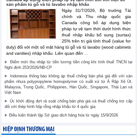
sản phẩm tủ gỗ và tủ lavabo nhập khẩu
Ngày 31/7/2026, Bộ trưởng Tài
chính và Thu nhập quốc gia
Canada công bố áp dụng biện
pháp tự vệ tạm thời dưới hình thức
thuế nhập khẩu bổ sung (surtax)
25% trên trị giá tính thuế (value for
duty) đối với một số mặt hàng tủ gỗ và tủ lavabo (wood cabinets
and vanities) nhập khẩu. Liên quan đến ...
Điểm mới thu nhập từ tiền lương tiền công khi tính thuế TNCN tại
Nghị định 253/2026/NĐ-CP
Indonesia thông báo không áp thuế chống bán phá giá đối với sản
phẩm nhựa polypropylene homopolymer có xuất xứ từ Ả Rập Xê Út,
Malaysia, Trung Quốc, Philippines, Hàn Quốc, Singapore, Thái Lan và
Việt Nam
Úc khởi động đợt rà soát chống bán phá giá và thuế chống trợ cấp
đối với thép hình hộp rỗng nhập khẩu từ 4 quốc gia
Điều kiện thành lập Sở giao dịch hàng hóa từ ngày 15/9/2026
HIỆP ĐỊNH THƯƠNG MẠI