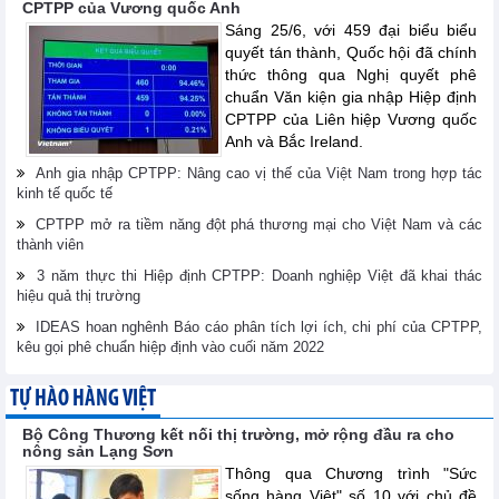
CPTPP của Vương quốc Anh
Sáng 25/6, với 459 đại biểu biểu
quyết tán thành, Quốc hội đã chính
thức thông qua Nghị quyết phê
chuẩn Văn kiện gia nhập Hiệp định
CPTPP của Liên hiệp Vương quốc
Anh và Bắc Ireland.
Anh gia nhập CPTPP: Nâng cao vị thế của Việt Nam trong hợp tác
kinh tế quốc tế
CPTPP mở ra tiềm năng đột phá thương mại cho Việt Nam và các
thành viên
3 năm thực thi Hiệp định CPTPP: Doanh nghiệp Việt đã khai thác
hiệu quả thị trường
IDEAS hoan nghênh Báo cáo phân tích lợi ích, chi phí của CPTPP,
kêu gọi phê chuẩn hiệp định vào cuối năm 2022
TỰ HÀO HÀNG VIỆT
Bộ Công Thương kết nối thị trường, mở rộng đầu ra cho
nông sản Lạng Sơn
Thông qua Chương trình "Sức
sống hàng Việt" số 10 với chủ đề