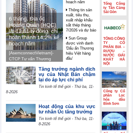
hoạch năm
Tổng Công
ty Tân Cảng
Thông tin sản
Sài Gòn
xuất, tiêu thụ,
6 tháng, Địa ốc
xuất nhập khẩu
Hoàng Quân (HQC)
sắt thép tháng
7/2026 và dự báo
lãi 12,81 tỷ đồng, chỉ
hoàn thành 14,2% kế
Sun Group
TỔNG CÔNG
hoạch năm
TY CỔ
được vinh danh
PHẦN BIA –
'Dấu ấn Thương
RƯỢU –
[AsemconnectVietnam]-
hiệu Việt hàng
NƯỚC GIẢI
đầu'
CTCP Tư vấn Thương
KHÁT HÀ
NỘI
mại Dịch vụ Địa ốc
Nghị quyết 10 -
Tăng trưởng ngành dịch
Hoàng Quân (mã HQC -
FDI trong giai
vụ của Nhật Bản chậm
sàn HOSE) ghi nhận lãi
đoạn mới: Công
lại do áp lực chi phí
nghệ, liên kết và
7,41 tỷ đồng trong quý
Tin kinh tế thế giới - Thứ ba, 11-
giá trị dài hạn
II, luỹ kế nửa đầu năm
Công ty Cổ
8-2026
2026 lãi 12,81 tỷ đồng
Petrolimex
phần Lọc
(PLX) hái quả
hóa dầu
và hoàn thành 14,2% so
Bình Sơn
ngọt từ hoạt động
với kế hoạch năm 2026.
Hoạt động của khu vực
kinh doanh ngoài
tư nhân Úc tăng trưởng
xăng dầu
Tin kinh tế thế giới - Thứ ba, 11-
WB: AI mở ra
8-2026
cơ hội bứt phá
cho các nền kinh