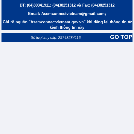
ĐT: (04)39341911; (04)38251312 và Fax: (04)38251312
Email: Asemconnectvietnam@gmail.com;
Ghi rõ nguồn "Asemconnectvietnam.gov.vn" khi đăng lại thông tin từ
kênh thông tin này
GO TOP
Số lượt truy cập: 25743584116