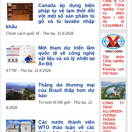
Công ty Cổ
tế mới nổi
Canada áp dụng biện
phần Công
nghiệp Cao
pháp tự vệ tạm thời đối
Hành trình gắn
su Miền
với một số sản phẩm tủ
Nam ( viết
kết và nét đẹp
gỗ và tủ lavabo nhập
tắt là
văn hóa Phân lân
CASUMINA)
khẩu
Văn Điển
Chính sách quốc tế - Thứ ba, 11-8-2026
Không còn lãi
thanh lý tài sản,
lợi nhuận quý
Mời tham dự triển lãm
II/2026 của HBC
quốc tế về công nghệ
giảm 55%
Tập đoàn
vật liệu và xử lý nhiệt tại
Công nghiệp
Ấn Độ
Kinh doanh và
Than -
Phát triển Bình
Khoáng sản
XTTM - Thứ ba, 11-8-2026
Việt Nam
Dương (TDC):
Lợi nhuận sau
thuế 6 tháng
Thặng dư thương mại
giảm 82,9%,
của Brazil thấp hơn dự
dòng tiền âm
báo
thêm 126,9 tỷ
Tin kinh tế thế giới - Thứ ba, 11-
CÔNG TY
đồng
TNHH
8-2026
ALLGREEN -
VƯỢNG
THÀNH -
Các nước thành viên
TRÙNG
WTO thảo luận về các
DƯƠNG