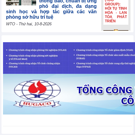
(TDG
thông báo, chuẩn bị ứng
GROUP):
phó đại dịch, đa dạng
HỘI TỤ TINH
sinh học và hợp tác giữa các văn
HOA - LAN
phòng sở hữu trí tuệ
TỎA PHÁT
TRIỂN
WTO - Thứ hai, 10-8-2026
Uzbekistan tái khẳng
Bia Hà Nội
định mục tiêu gia nhập
đổi nhận
WTO năm 2026, cảm ơn
diện, tiếp
các nước thành viên vì
nối hành
trình lịch sử
sự hợp tác liên tục
hơn 132
WTO - Thứ hai, 10-8-2026
năm Bia Hà
Nội đổi nhận
diện, tiếp
nối hành
Lithuania đóng góp
trình lịch sử
30.000 EUR để giúp các
hơn 132
nền kinh tế đang phát
năm
triển và các nước kém
phát triển nhất nâng cao năng lực
thương mại
WTO - Thứ hai, 10-8-2026
Thị trường kim loại thế