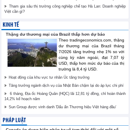
Tham gia sâu thị trường công nghiệp chế tạo Hà Lan: Doanh nghiệp
Việt cần gì?
KINH TẾ
Thặng dư thương mại của Brazil thấp hơn dự báo
Theo tradingeconomics.com, thặng
dư thương mại của Brazil tháng
7/2026 tăng trưởng nhẹ 1% so với
cùng kỳ năm ngoái, đạt 7,07 tỷ
USD, thấp hơn mức dự báo của thị
trường là 8,4 tỷ USD.
Hoạt động của khu vực tư nhân Úc tăng trưởng
Tăng trưởng ngành dịch vụ của Nhật Bản chậm lại do áp lực chi phí
6 tháng, Địa ốc Hoàng Quân (HQC) lãi 12,81 tỷ đồng, chỉ hoàn thành
14,2% kế hoạch năm
Sun Group được vinh danh 'Dấu ấn Thương hiệu Việt hàng đầu'
PHÁP LUẬT
Canada áp dụng biện pháp tự vệ tạm thời đối với một số