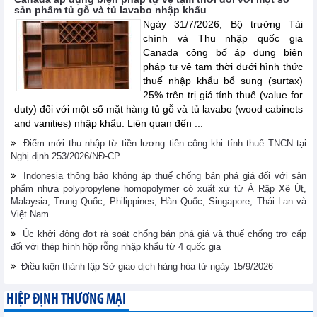
sản phẩm tủ gỗ và tủ lavabo nhập khẩu
Ngày 31/7/2026, Bộ trưởng Tài
chính và Thu nhập quốc gia
Canada công bố áp dụng biện
pháp tự vệ tạm thời dưới hình thức
thuế nhập khẩu bổ sung (surtax)
25% trên trị giá tính thuế (value for
duty) đối với một số mặt hàng tủ gỗ và tủ lavabo (wood cabinets
and vanities) nhập khẩu. Liên quan đến ...
Điểm mới thu nhập từ tiền lương tiền công khi tính thuế TNCN tại
Nghị định 253/2026/NĐ-CP
Indonesia thông báo không áp thuế chống bán phá giá đối với sản
phẩm nhựa polypropylene homopolymer có xuất xứ từ Ả Rập Xê Út,
Malaysia, Trung Quốc, Philippines, Hàn Quốc, Singapore, Thái Lan và
Việt Nam
Úc khởi động đợt rà soát chống bán phá giá và thuế chống trợ cấp
đối với thép hình hộp rỗng nhập khẩu từ 4 quốc gia
Điều kiện thành lập Sở giao dịch hàng hóa từ ngày 15/9/2026
HIỆP ĐỊNH THƯƠNG MẠI