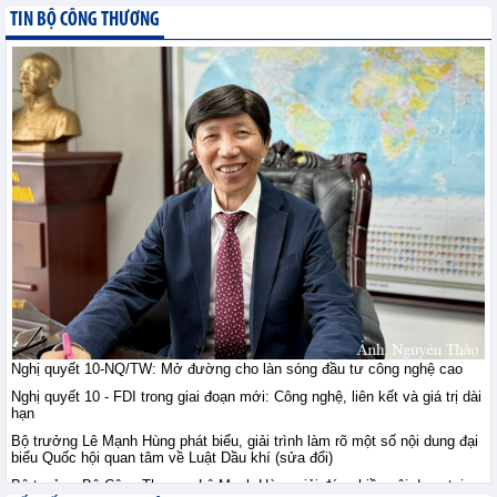
giới ngày 10/8: Vàng ổn
TIN BỘ CÔNG THƯƠNG
định sau khi vượt đỉnh
bảy tuần, đồng duy trì
trên 14.000 USD, quặng sắt giằng co
trước lo ngại nguồn cung
Tin hàng hoá thế giới - Thứ hai, 10-8-2026
Thị trường nông sản thế
giới ngày 10/8: Lúa mì
tăng do rủi ro Biển Đen;
ngô, đậu tương tăng
nhẹ; đường tăng mạnh
Tin hàng hoá thế giới - Thứ hai, 10-8-2026
Tham gia sâu thị trường
công nghiệp chế tạo Hà
Lan: Doanh nghiệp Việt
Nghị quyết 10-NQ/TW: Mở đường cho làn sóng đầu tư công nghệ cao
cần gì?
Nghị quyết 10 - FDI trong giai đoạn mới: Công nghệ, liên kết và giá trị dài
Hội nhập - Thứ hai, 10-8-2026
hạn
Bộ trưởng Lê Mạnh Hùng phát biểu, giải trình làm rõ một số nội dung đại
biểu Quốc hội quan tâm về Luật Dầu khí (sửa đổi)
Việt Nam - Australia: Mở
chương hợp tác mới
Bộ trưởng Bộ Công Thương Lê Mạnh Hùng giải đáp nhiều nội dung tại