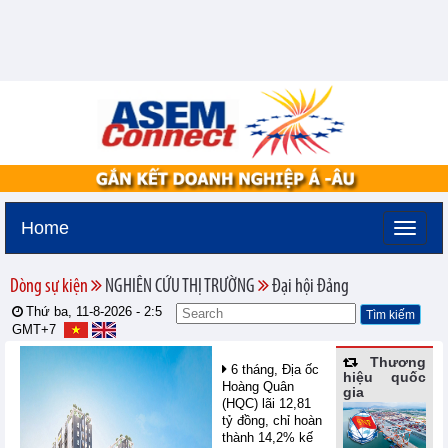
Home
Dòng sự kiện
NGHIÊN CỨU THỊ TRƯỜNG
Đại hội Đảng
Thứ ba, 11-8-2026 -
2:5
GMT+7
Thương
6 tháng, Địa ốc
hiệu quốc
Hoàng Quân
gia
(HQC) lãi 12,81
tỷ đồng, chỉ hoàn
thành 14,2% kế