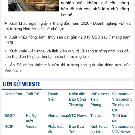
nghiệp Việt không chỉ cần hàng
hóa tốt mà còn phải làm chủ năng
lực số.
Xuất khẩu ngành giấy 7 tháng đầu năm 2026 - Doanh nghiệp FDI và
thị trường Hoa Kỳ giữ thế chủ lực
Xuất khẩu nông, lâm, thủy sản đạt gần 42,8 tỷ USD sau 7 tháng năm
2026
Xuất khẩu điện thoại và linh kiện duy trì đà tăng trưởng nhờ nhu cầu
tiêu thụ điện tử phục hồi tại nhiều thị trường lớn
Ấn Độ chính thức mở cửa thị trường cho quả sầu riêng tươi của
Việt Nam
LIÊN KẾT WEBSITE
Chính Phủ
Tuổi Trẻ
Thanh
Nhân dân
VnExpress
Vietnamnet
Niên
Báo Công
Tiền
Vneconomy
Thương
Phong
Tin nhanh
CK
SGGP
Hà Nội
Vietnamexport
VTC News
Tin tức
Thời báo
mới
NH
NCIF
Vasep
Pháp luật
Báo Đầu
Kinh tế và
Vietnamplus
VN
Tư
dự báo
VOV News