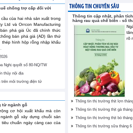
THÔNG TIN CHUYÊN SÂU
huế chống trợ cấp đối với
Thông tin cập nhật, phân tíc
 cầu của hai nhà sản xuất trong
hàng rau quả chế biến - số t
ty Ltd và Orrcon Manufacturing
Ngà
 bán phá giá Úc đã chính thức
tăn
chống bán phá giá (AD) lần thứ
rõ 
m thép hình hộp rỗng nhập khẩu
.
/2026
hóa Nghị quyết số 80-NQ/TW
 thủy nội địa
h trên môi trường điện tử
Thông tin thị trường thịt lợn th
g từ ngành gỗ
Thông tin thị trường thịt gà thá
ộng cơ hội xuất khẩu mà còn
 ngành gỗ xây dựng chuỗi sản
Thông tin thị trường thịt bò thá
 tiêu chuẩn ngày càng cao của
Thông tin thị trường sữa tháng 