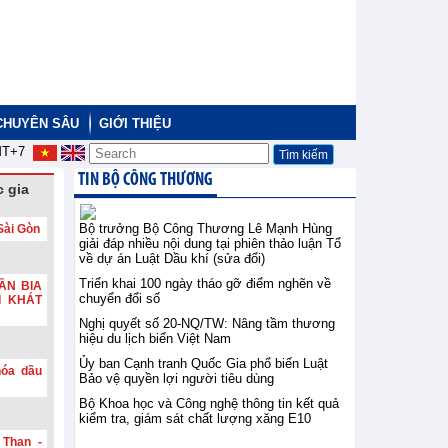
CHUYÊN SÂU
GIỚI THIỆU
T+7
TIN BỘ CÔNG THƯƠNG
 gia
Bộ trưởng Bộ Công Thương Lê Mạnh Hùng
Sài Gòn
giải đáp nhiều nội dung tại phiên thảo luận Tổ
về dự án Luật Dầu khí (sửa đổi)
Triển khai 100 ngày tháo gỡ điểm nghẽn về
ẦN BIA
chuyển đổi số
I KHÁT
Nghị quyết số 20-NQ/TW: Nâng tầm thương
hiệu du lịch biển Việt Nam
Ủy ban Cạnh tranh Quốc Gia phổ biến Luật
hóa dầu
Bảo vệ quyền lợi người tiêu dùng
Bộ Khoa học và Công nghệ thông tin kết quả
kiểm tra, giám sát chất lượng xăng E10
 Than -