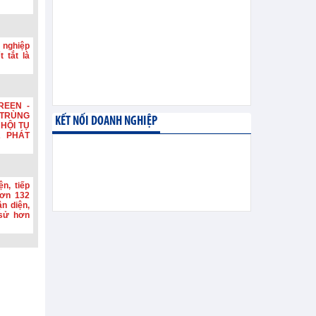
 nghiệp
 tắt là
REEN -
TRÙNG
KẾT NỐI DOANH NGHIỆP
HỘI TỤ
A PHÁT
n, tiếp
hơn 132
n diện,
h sử hơn