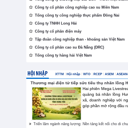
Công ty cổ phần công nghiệp cao su Miền Nam
Tổng công ty công nghiệp thực phẩm Đồng Nai
Công ty TNHH Long Hải
Công ty cổ phần điện máy
Tập đoàn công nghiệp than - khoáng sản Việt Nam
Công ty cổ phần cao su Đà Nẵng (DRC)
Tổng công ty hàng hải Việt Nam
HỘI NHẬP
XTTM
Hội nhập
WTO
RCEP
ASEM
ASEAN
Thương mại điện tử tiếp sức tiêu thụ nhãn lồng
Hai phiên Mega Livestre
quảng bá nhãn lồng Hư
xã, doanh nghiệp với ng
góp phần mở rộng đầu ra 
Triển lãm ngành năng lượng: Nền tảng kết nối cho di ch