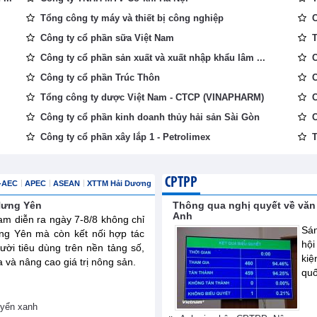
Tổng công ty máy và thiết bị công nghiệp
C
Công ty cổ phần sữa Việt Nam
T
Công ty cổ phần sản xuất và xuất nhập khẩu lâm ...
C
Công ty cổ phần Trúc Thôn
C
Tổng công ty dược Việt Nam - CTCP (VINAPHARM)
C
Công ty cổ phần kinh doanh thủy hải sản Sài Gòn
C
Công ty cổ phần xây lắp 1 - Petrolimex
T
CPTPP
-AEC
APEC
ASEAN
XTTM Hải Dương
 Hưng Yên
Thông qua nghị quyết về văn
Anh
am diễn ra ngày 7-8/8 không chỉ
Sán
ng Yên mà còn kết nối hợp tác
hội
ười tiêu dùng trên nền tảng số,
ki
và nâng cao giá trị nông sản.
quố
uyển xanh