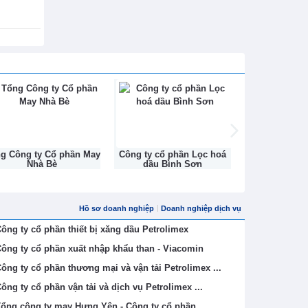
ng Công ty Cổ phần May
Công ty cổ phần Lọc hoá
Công ty Cổ ph
Nhà Bè
dầu Bình Sơn
Na
Hồ sơ doanh nghiệp
Doanh nghiệp dịch vụ
ông ty cổ phần thiết bị xăng dầu Petrolimex
ông ty cổ phần xuất nhập khẩu than - Viacomin
ông ty cổ phần thương mại và vận tải Petrolimex ...
ông ty cổ phần vận tải và dịch vụ Petrolimex ...
ổng công ty may Hưng Yên - Công ty cổ phần