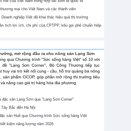
 thế của Việt Nam trong hợp tác kinh tế quốc tế
thương mại cho Việt Nam và các thành viên
Doanh nghiệp Việt đã khai thác hiệu quả thị trường
 tích lợi ích, chi phí của CPTPP, kêu gọi phê chuẩn hiệp
trường, mở rộng đầu ra cho nông sản Lạng Sơn
ng qua Chương trình "Sức sống hàng Việt" số 10 với
ủ đề "Lạng Sơn Corner", Bộ Công Thương tiếp tục
t huy vai trò kết nối cung - cầu, hỗ trợ quảng bá nông
, sản phẩm OCOP, góp phần mở rộng thị trường tiêu
 và nâng cao giá trị hàng hóa địa phương.
 đặc sản Lạng Sơn qua "Lạng Sơn Corner"
 Tây Bắc đến Hà Nội
 đặc sản Huế qua Chương trình Sức sống hàng Việt
ề tiết kiệm năng lượng năm 2026