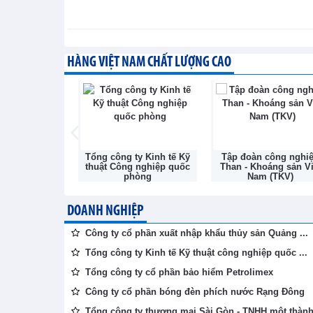
Ngành dịch vụ của Tây Ban N
3 năm
Tin kinh tế thế giới - Thứ sáu, 7-8-2026
HÀNG VIỆT NAM CHẤT LƯỢNG CAO
Ngành sản xuất của Ấn Độ cải
Tin kinh tế thế giới - Thứ sáu, 7-8-2026
phần Bóng đèn
Tổng công ty Kinh tế Kỹ
Tập đoàn công nghi
c Rạng Đông
thuật Công nghiệp quốc
Than - Khoáng sản Vi
phòng
Nam (TKV)
DOANH NGHIỆP
Công ty cổ phần xuất nhập khẩu thủy sản Quảng ...
Tổng công ty Kinh tế Kỹ thuật công nghiệp quốc ...
Tổng công ty cổ phần bảo hiểm Petrolimex
Công ty cổ phần bóng đèn phích nước Rạng Đông
Tổng công ty thương mại Sài Gòn - TNHH một thành 