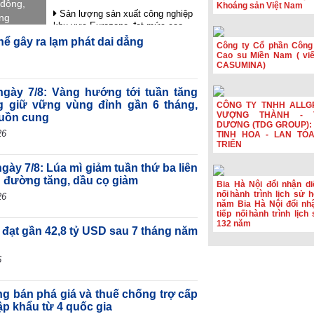
 động,
Khoáng sản Việt Nam
Sản lượng sản xuất công nghiệp
ung
khu vực Eurozone đạt mức cao
an tỏa
nhất trong gần 4 năm rưỡi
hể gây ra lạm phát dai dẳng
Công ty Cổ phần Công
Cao su Miền Nam ( viết
HSBC: Nghị quyết 10 tạo nền tảng
CASUMINA)
để Việt Nam thu hút dòng vốn chất
lượng cao
 ngày 7/8: Vàng hướng tới tuần tăng
Hoạt động sản xuất của Hoa Kỳ
 giữ vững vùng đỉnh gần 6 tháng,
CÔNG TY TNHH ALLG
đạt mức cao nhất trong hơn bốn
VƯỢNG THÀNH - 
guồn cung
năm
DƯƠNG (TDG GROUP): 
26
TINH HOA - LAN TỎ
Phiên họp Chính phủ thường kỳ
TRIỂN
tháng 7: Xuất nhập khẩu ước đạt
659,6 tỷ USD, tăng 28,1%
gày 7/8: Lúa mì giảm tuần thứ ba liên
; đường tăng, dầu cọ giảm
Bia Hà Nội đổi nhận diệ
nối hành trình lịch sử 
26
năm Bia Hà Nội đổi nhậ
tiếp nối hành trình lịc
132 năm
 đạt gần 42,8 tỷ USD sau 7 tháng năm
6
ng bán phá giá và thuế chống trợ cấp
ập khẩu từ 4 quốc gia