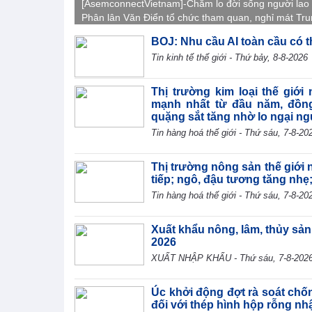
[AsemconnectVietnam]-Chăm lo đời sống người lao
Phân lân Văn Điển tổ chức tham quan, nghỉ mát Tr
Quốc 2026, gắn kết tập thể, tái tạo năng lượng và l
BOJ: Nhu cầu AI toàn cầu có t
văn hóa doanh nghiệp.
Tin kinh tế thế giới - Thứ bảy, 8-8-2026
Thị trường kim loại thế giới
mạnh nhất từ đầu năm, đồng
quặng sắt tăng nhờ lo ngại n
Tin hàng hoá thế giới - Thứ sáu, 7-8-20
Thị trường nông sản thế giới n
tiếp; ngô, đậu tương tăng nhẹ
Tin hàng hoá thế giới - Thứ sáu, 7-8-20
Xuất khẩu nông, lâm, thủy sản
2026
XUẤT NHẬP KHẨU - Thứ sáu, 7-8-202
Úc khởi động đợt rà soát chố
đối với thép hình hộp rỗng nh