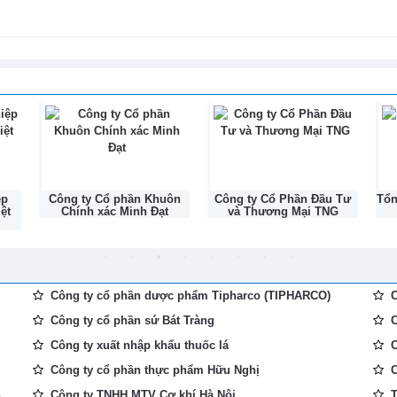
ha tăng trưởng mạnh nhất trong hơn
 thiện chậm
ệp
Công ty Cổ phần Khuôn
Công ty Cổ Phần Đầu Tư
Tổ
ệt
Chính xác Minh Đạt
và Thương Mại TNG
Công ty cổ phần dược phẩm Tipharco (TIPHARCO)
C
Công ty cổ phần sứ Bát Tràng
C
Công ty xuất nhập khẩu thuốc lá
C
Công ty cổ phần thực phẩm Hữu Nghị
C
...
Công ty TNHH MTV Cơ khí Hà Nội
T