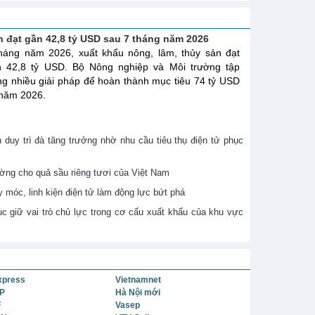
n đạt gần 42,8 tỷ USD sau 7 tháng năm 2026
háng năm 2026, xuất khẩu nông, lâm, thủy sản đạt
n 42,8 tỷ USD. Bộ Nông nghiệp và Môi trường tập
ng nhiều giải pháp để hoàn thành mục tiêu 74 tỷ USD
năm 2026.
n duy trì đà tăng trưởng nhờ nhu cầu tiêu thụ điện tử phục
ờng cho quả sầu riêng tươi của Việt Nam
móc, linh kiện điện tử làm động lực bứt phá
ục giữ vai trò chủ lực trong cơ cấu xuất khẩu của khu vực
xpress
Vietnamnet
P
Hà Nội mới
F
Vasep