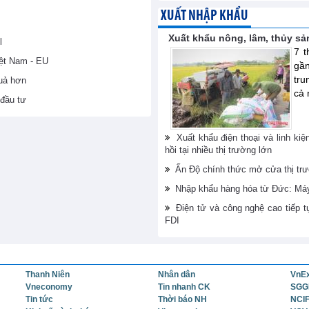
XUẤT NHẬP KHẨU
Xuất khẩu nông, lâm, thủy sả
l
7 t
iệt Nam - EU
gầ
tru
uả hơn
cả 
đầu tư
Xuất khẩu điện thoại và linh kiệ
hồi tại nhiều thị trường lớn
Ấn Độ chính thức mở cửa thị trư
Nhập khẩu hàng hóa từ Đức: Máy 
Điện tử và công nghệ cao tiếp t
FDI
Thanh Niên
Nhân dân
VnE
Vneconomy
Tin nhanh CK
SGG
Tin tức
Thời báo NH
NCI