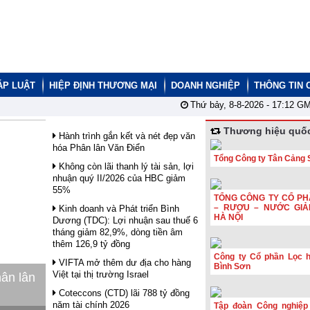
ÁP LUẬT
HIỆP ĐỊNH THƯƠNG MẠI
DOANH NGHIỆP
THÔNG TIN 
Thứ bảy, 8-8-2026 -
17:12
GM
Thương hiệu quốc
Hành trình gắn kết và nét đẹp văn
hóa Phân lân Văn Điển
Tổng Công ty Tân Cảng 
Không còn lãi thanh lý tài sản, lợi
nhuận quý II/2026 của HBC giảm
55%
TỔNG CÔNG TY CỔ PH
– RƯỢU – NƯỚC GIẢ
Kinh doanh và Phát triển Bình
HÀ NỘI
Dương (TDC): Lợi nhuận sau thuế 6
tháng giảm 82,9%, dòng tiền âm
thêm 126,9 tỷ đồng
Công ty Cổ phần Lọc 
VIFTA mở thêm dư địa cho hàng
Bình Sơn
Việt tại thị trường Israel
hân lân
Coteccons (CTD) lãi 788 tỷ đồng
năm tài chính 2026
Tập đoàn Công nghiệp