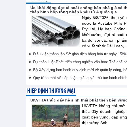
Úc khởi động đợt rà soát chống bán phá giá và t
thép hình hộp rỗng nhập khẩu từ 4 quốc gia
Ngày 5/8/2026, theo yêu
nước là Austube Mills P
Pty Ltd, Ủy ban Chống
khởi xướng đợt rà soát 
ba đối với các sản phẩ
có xuất xứ từ Đài Loan, ..
Điều kiện thành lập Sở giao dịch hàng hóa từ ngày 15/9
Dự thảo Luật Phát triển công nghiệp văn hóa: Thể chế 
Bộ Xây dựng ban hành quy định mới về quản lý cảng, bến
Quy trình mới về tiếp nhận, giải quyết thủ tục hành chín
HIỆP ĐỊNH THƯƠNG MẠI
UKVFTA thúc đẩy hệ sinh thái phát triển bền vữn
UKVFTA không chỉ mở r
thúc đẩy doanh nghiệp
xuất bền vững, đáp ứng
thị trường Anh.