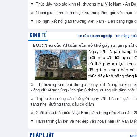
Thúc đẩy hợp tác kinh tế, thương mại Việt Nam - Ấn Độ
Ngoại giao kinh tế là nhiệm vụ trung tâm, gắn với mục ti
Hội nghị kết nối giao thương Việt Nam - Liên bang Nga d
KINH TẾ
Tin tức doanh nghiệp
Tin hàng hoá 
BOJ: Nhu cầu AI toàn cầu có thể gây ra lạm phát 
Ngày 3/8, Ngân hàng T
biết, nhu cầu liên quan đ
có thể gây áp lực kéo 
đồng thời cảnh báo về r
thúc đẩy khả năng tăng l
Thị trường kim loại thế giới ngày 7/8: Vàng hướng t
đồng giữ vững vùng đỉnh gần 6 tháng, quặng sắt tăng nhờ 
Thị trường nông sản thế giới ngày 7/8: Lúa mì giảm tu
tăng nhẹ; đường tăng, dầu cọ giảm
Xuất khẩu thép của Nhật Bản giảm trong nửa đầu năm 2
Hành trình gắn kết và nét đẹp văn hóa Phân lân Văn Điể
PHÁP LUẬT
Chí