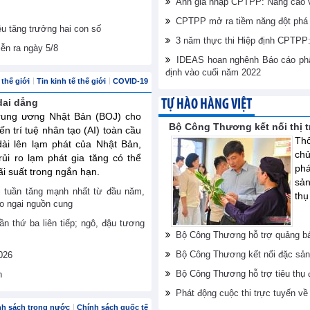
Anh gia nhập CPTPP: Nâng cao vị
CPTPP mở ra tiềm năng đột phá 
êu tăng trưởng hai con số
3 năm thực thi Hiệp định CPTPP: 
iễn ra ngày 5/8
IDEAS hoan nghênh Báo cáo phân
định vào cuối năm 2022
thế giới
Tin kinh tế thế giới
COVID-19
dai dẳng
TỰ HÀO HÀNG VIỆT
rung ương Nhật Bản (BOJ) cho
Bộ Công Thương kết nối thị 
ến trí tuệ nhân tạo (AI) toàn cầu
Thô
dài lên lạm phát của Nhật Bản,
ch
ủi ro lạm phát gia tăng có thể
phá
ãi suất trong ngắn hạn.
sản
ới tuần tăng mạnh nhất từ đầu năm,
thụ
lo ngại nguồn cung
ần thứ ba liên tiếp; ngô, đậu tương
Bộ Công Thương hỗ trợ quảng bá
Bộ Công Thương kết nối đặc sản
026
Bộ Công Thương hỗ trợ tiêu thụ
n
Phát động cuộc thi trực tuyến v
nh sách trong nước
Chính sách quốc tế