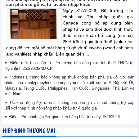
sản phẩm tủ gỗ và tủ lavabo nhập khẩu
Ngày 31/7/2026, Bộ trưởng Tài
chính và Thu nhập quốc gia
Canada công bố áp dụng biện
pháp tự vệ tạm thời dưới hình thức
thuế nhập khẩu bổ sung (surtax)
25% trên trị giá tính thuế (value for
duty) đối với một số mặt hàng tủ gỗ và tủ lavabo (wood cabinets
and vanities) nhập khẩu. Liên quan đến ...
Điểm mới thu nhập từ tiền lương tiền công khi tính thuế TNCN tại
Nghị định 253/2026/NĐ-CP
Indonesia thông báo không áp thuế chống bán phá giá đối với sản
phẩm nhựa polypropylene homopolymer có xuất xứ từ Ả Rập Xê Út,
Malaysia, Trung Quốc, Philippines, Hàn Quốc, Singapore, Thái Lan và
Việt Nam
Úc khởi động đợt rà soát chống bán phá giá và thuế chống trợ cấp
đối với thép hình hộp rỗng nhập khẩu từ 4 quốc gia
Điều kiện thành lập Sở giao dịch hàng hóa từ ngày 15/9/2026
HIỆP ĐỊNH THƯƠNG MẠI