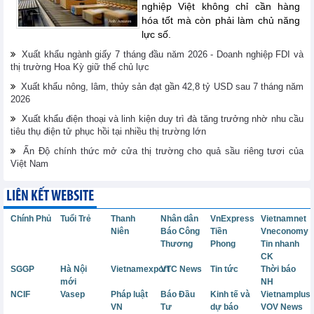
nghiệp Việt không chỉ cần hàng
hóa tốt mà còn phải làm chủ năng
lực số.
Xuất khẩu ngành giấy 7 tháng đầu năm 2026 - Doanh nghiệp FDI và
thị trường Hoa Kỳ giữ thế chủ lực
Xuất khẩu nông, lâm, thủy sản đạt gần 42,8 tỷ USD sau 7 tháng năm
2026
Xuất khẩu điện thoại và linh kiện duy trì đà tăng trưởng nhờ nhu cầu
tiêu thụ điện tử phục hồi tại nhiều thị trường lớn
Ấn Độ chính thức mở cửa thị trường cho quả sầu riêng tươi của
Việt Nam
LIÊN KẾT WEBSITE
Chính Phủ
Tuổi Trẻ
Thanh
Nhân dân
VnExpress
Vietnamnet
Niên
Báo Công
Tiền
Vneconomy
Thương
Phong
Tin nhanh
CK
SGGP
Hà Nội
Vietnamexport
VTC News
Tin tức
Thời báo
mới
NH
NCIF
Vasep
Pháp luật
Báo Đầu
Kinh tế và
Vietnamplus
VN
Tư
dự báo
VOV News