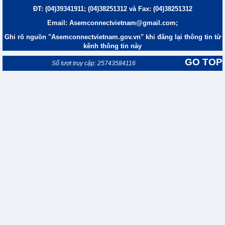
ĐT: (04)39341911; (04)38251312 và Fax: (04)38251312
Email: Asemconnectvietnam@gmail.com;
Ghi rõ nguồn "Asemconnectvietnam.gov.vn" khi đăng lại thông tin từ
kênh thông tin này
GO TOP
Số lượt truy cập: 25743584116