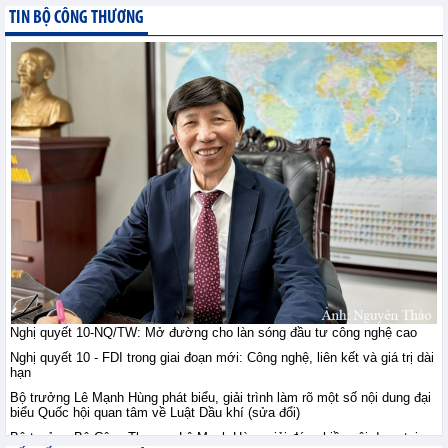
giới ngày 10/8: Vàng ổn
TIN BỘ CÔNG THƯƠNG
định sau khi vượt đỉnh
bảy tuần, đồng duy trì
trên 14.000 USD, quặng sắt giằng co
trước lo ngại nguồn cung
Tin hàng hoá thế giới - Thứ hai, 10-8-2026
Thị trường nông sản thế
giới ngày 10/8: Lúa mì
tăng do rủi ro Biển Đen;
ngô, đậu tương tăng
nhẹ; đường tăng mạnh
Tin hàng hoá thế giới - Thứ hai, 10-8-2026
Tham gia sâu thị trường
công nghiệp chế tạo Hà
Lan: Doanh nghiệp Việt
Nghị quyết 10-NQ/TW: Mở đường cho làn sóng đầu tư công nghệ cao
cần gì?
Nghị quyết 10 - FDI trong giai đoạn mới: Công nghệ, liên kết và giá trị dài
Hội nhập - Thứ hai, 10-8-2026
hạn
Bộ trưởng Lê Mạnh Hùng phát biểu, giải trình làm rõ một số nội dung đại
biểu Quốc hội quan tâm về Luật Dầu khí (sửa đổi)
Việt Nam - Australia: Mở
chương hợp tác mới
Bộ trưởng Bộ Công Thương Lê Mạnh Hùng giải đáp nhiều nội dung tại