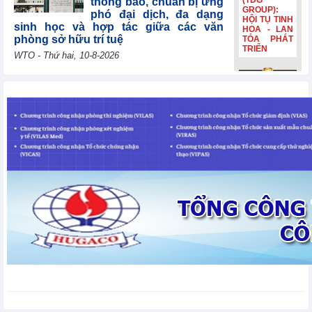
(TDG
thông báo, chuẩn bị ứng
GROUP):
phó đại dịch, đa dạng
HỘI TỤ TINH
sinh học và hợp tác giữa các văn
HOA - LAN
phòng sở hữu trí tuệ
TỎA PHÁT
TRIỂN
WTO - Thứ hai, 10-8-2026
Uzbekistan tái khẳng
Bia Hà Nội
định mục tiêu gia nhập
đổi nhận
WTO năm 2026, cảm ơn
diện, tiếp
các nước thành viên vì
nối hành
trình lịch sử
sự hợp tác liên tục
hơn 132
WTO - Thứ hai, 10-8-2026
năm Bia Hà
Nội đổi nhận
diện, tiếp
nối hành
Lithuania đóng góp
trình lịch sử
30.000 EUR để giúp các
hơn 132
nền kinh tế đang phát
năm
triển và các nước kém
phát triển nhất nâng cao năng lực
thương mại
WTO - Thứ hai, 10-8-2026
Thị trường kim loại thế