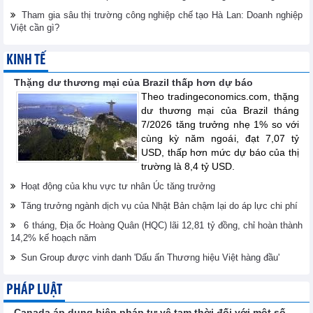
Tham gia sâu thị trường công nghiệp chế tạo Hà Lan: Doanh nghiệp
Việt cần gì?
KINH TẾ
Thặng dư thương mại của Brazil thấp hơn dự báo
Theo tradingeconomics.com, thặng
dư thương mại của Brazil tháng
7/2026 tăng trưởng nhẹ 1% so với
cùng kỳ năm ngoái, đạt 7,07 tỷ
USD, thấp hơn mức dự báo của thị
trường là 8,4 tỷ USD.
Hoạt động của khu vực tư nhân Úc tăng trưởng
Tăng trưởng ngành dịch vụ của Nhật Bản chậm lại do áp lực chi phí
6 tháng, Địa ốc Hoàng Quân (HQC) lãi 12,81 tỷ đồng, chỉ hoàn thành
14,2% kế hoạch năm
Sun Group được vinh danh 'Dấu ấn Thương hiệu Việt hàng đầu'
PHÁP LUẬT
Canada áp dụng biện pháp tự vệ tạm thời đối với một số