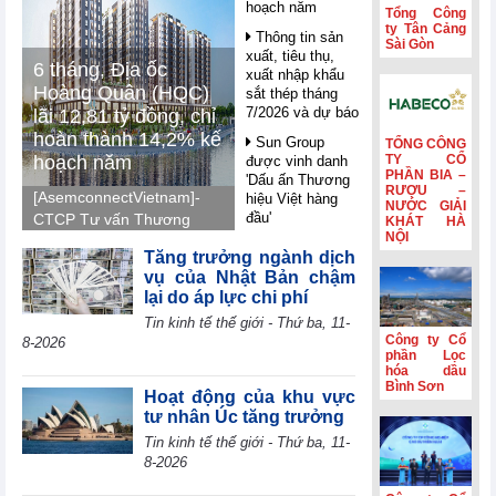
hoạch năm
Tổng Công
ty Tân Cảng
Thông tin sản
Sài Gòn
xuất, tiêu thụ,
6 tháng, Địa ốc
xuất nhập khẩu
Hoàng Quân (HQC)
sắt thép tháng
7/2026 và dự báo
lãi 12,81 tỷ đồng, chỉ
hoàn thành 14,2% kế
Sun Group
TỔNG CÔNG
hoạch năm
TY CỔ
được vinh danh
PHẦN BIA –
'Dấu ấn Thương
RƯỢU –
[AsemconnectVietnam]-
hiệu Việt hàng
NƯỚC GIẢI
đầu'
CTCP Tư vấn Thương
KHÁT HÀ
NỘI
mại Dịch vụ Địa ốc
Nghị quyết 10 -
Tăng trưởng ngành dịch
Hoàng Quân (mã HQC -
FDI trong giai
vụ của Nhật Bản chậm
sàn HOSE) ghi nhận lãi
đoạn mới: Công
lại do áp lực chi phí
nghệ, liên kết và
7,41 tỷ đồng trong quý
Tin kinh tế thế giới - Thứ ba, 11-
giá trị dài hạn
II, luỹ kế nửa đầu năm
Công ty Cổ
8-2026
2026 lãi 12,81 tỷ đồng
Petrolimex
phần Lọc
(PLX) hái quả
hóa dầu
và hoàn thành 14,2% so
Bình Sơn
ngọt từ hoạt động
với kế hoạch năm 2026.
Hoạt động của khu vực
kinh doanh ngoài
tư nhân Úc tăng trưởng
xăng dầu
Tin kinh tế thế giới - Thứ ba, 11-
WB: AI mở ra
8-2026
cơ hội bứt phá
cho các nền kinh