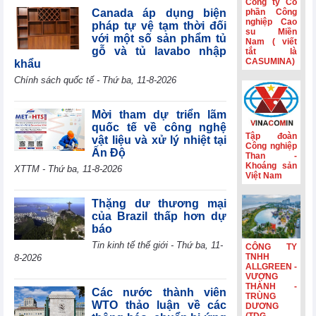
Công ty Cổ
tế mới nổi
Canada áp dụng biện
phần Công
nghiệp Cao
pháp tự vệ tạm thời đối
Hành trình gắn
su Miền
với một số sản phẩm tủ
Nam ( viết
kết và nét đẹp
gỗ và tủ lavabo nhập
tắt là
văn hóa Phân lân
CASUMINA)
khẩu
Văn Điển
Chính sách quốc tế - Thứ ba, 11-8-2026
Không còn lãi
thanh lý tài sản,
lợi nhuận quý
Mời tham dự triển lãm
II/2026 của HBC
quốc tế về công nghệ
giảm 55%
Tập đoàn
vật liệu và xử lý nhiệt tại
Công nghiệp
Ấn Độ
Kinh doanh và
Than -
Phát triển Bình
Khoáng sản
XTTM - Thứ ba, 11-8-2026
Việt Nam
Dương (TDC):
Lợi nhuận sau
thuế 6 tháng
Thặng dư thương mại
giảm 82,9%,
của Brazil thấp hơn dự
dòng tiền âm
báo
thêm 126,9 tỷ
Tin kinh tế thế giới - Thứ ba, 11-
CÔNG TY
đồng
TNHH
8-2026
ALLGREEN -
VƯỢNG
THÀNH -
Các nước thành viên
TRÙNG
WTO thảo luận về các
DƯƠNG