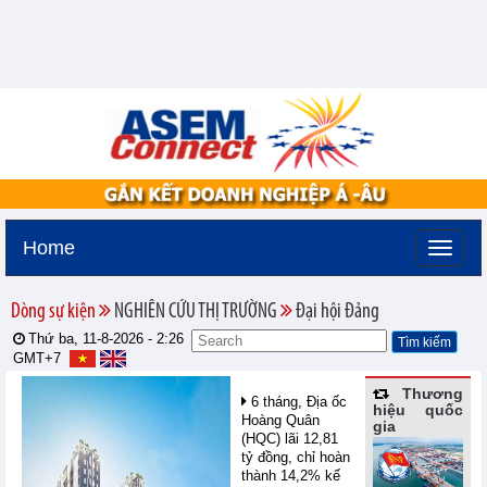
Home
Dòng sự kiện
NGHIÊN CỨU THỊ TRƯỜNG
Đại hội Đảng
Thứ ba, 11-8-2026 -
2:26
GMT+7
Thương
6 tháng, Địa ốc
hiệu quốc
Hoàng Quân
gia
(HQC) lãi 12,81
tỷ đồng, chỉ hoàn
thành 14,2% kế