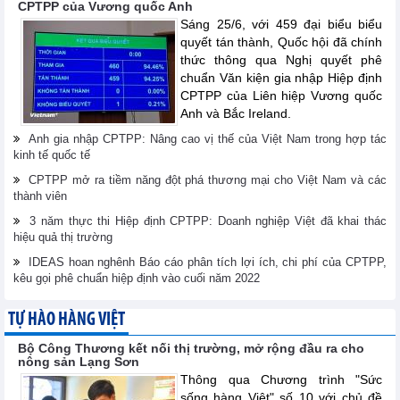
CPTPP của Vương quốc Anh
Sáng 25/6, với 459 đại biểu biểu
quyết tán thành, Quốc hội đã chính
thức thông qua Nghị quyết phê
chuẩn Văn kiện gia nhập Hiệp định
CPTPP của Liên hiệp Vương quốc
Anh và Bắc Ireland.
Anh gia nhập CPTPP: Nâng cao vị thế của Việt Nam trong hợp tác
kinh tế quốc tế
CPTPP mở ra tiềm năng đột phá thương mại cho Việt Nam và các
thành viên
3 năm thực thi Hiệp định CPTPP: Doanh nghiệp Việt đã khai thác
hiệu quả thị trường
IDEAS hoan nghênh Báo cáo phân tích lợi ích, chi phí của CPTPP,
kêu gọi phê chuẩn hiệp định vào cuối năm 2022
TỰ HÀO HÀNG VIỆT
Bộ Công Thương kết nối thị trường, mở rộng đầu ra cho
nông sản Lạng Sơn
Thông qua Chương trình "Sức
sống hàng Việt" số 10 với chủ đề