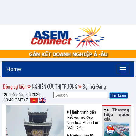
Home
Dòng sự kiện
NGHIÊN CỨU THỊ TRƯỜNG
Đại hội Đảng
Thứ sáu, 7-8-2026 -
19:49
GMT+7
Thương
Hành trình gắn
hiệu quốc
kết và nét đẹp
gia
văn hóa Phân lân
Văn Điển
Không còn lãi