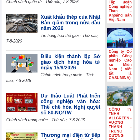
Chính sách quốc tế - Thứ sáu, 7-8-2026
Tập đoàn
Eurozone đạt
Công nghiệp
mức cao nhất
Than -
Khoáng sản
trong gần 4 năm
Xuất khẩu thép của Nhật
Việt Nam
rưỡi
Bản giảm trong nửa đầu
năm 2026
HSBC: Nghị
quyết 10 tạo nền
Tin hàng hoá thế giới - Thứ sáu,
tảng để Việt Nam
7-8-2026
thu hút dòng vốn
chất lượng cao
Công ty Cổ
Điều kiện thành lập Sở
phần Công
Hoạt động sản
nghiệp Cao
giao dịch hàng hóa từ
xuất của Hoa Kỳ
su Miền
ngày 15/9/2026
Nam ( viết
đạt mức cao nhất
tắt là
Chính sách trong nước - Thứ
trong hơn bốn
CASUMINA)
sáu, 7-8-2026
năm
Phiên họp
Chính phủ
Dự thảo Luật Phát triển
thường kỳ tháng
công nghiệp văn hóa:
7: Xuất nhập
Thể chế hóa Nghị quyết
CÔNG TY
khẩu ước đạt
số 80-NQ/TW
TNHH
659,6 tỷ USD,
ALLGREEN -
Chính sách trong nước - Thứ sáu, 7-8-2026
tăng 28,1%
VƯỢNG
THÀNH -
TRÙNG
Thương mại điện tử tiếp
DƯƠNG