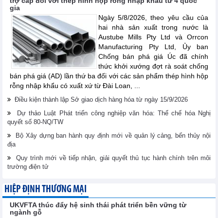
trợ cấp đối với thép hình hộp rỗng nhập khẩu từ 4 quốc
gia
Ngày 5/8/2026, theo yêu cầu của
hai nhà sản xuất trong nước là
Austube Mills Pty Ltd và Orrcon
Manufacturing Pty Ltd, Ủy ban
Chống bán phá giá Úc đã chính
thức khởi xướng đợt rà soát chống
bán phá giá (AD) lần thứ ba đối với các sản phẩm thép hình hộp
rỗng nhập khẩu có xuất xứ từ Đài Loan, ...
Điều kiện thành lập Sở giao dịch hàng hóa từ ngày 15/9/2026
Dự thảo Luật Phát triển công nghiệp văn hóa: Thể chế hóa Nghị
quyết số 80-NQ/TW
Bộ Xây dựng ban hành quy định mới về quản lý cảng, bến thủy nội
địa
Quy trình mới về tiếp nhận, giải quyết thủ tục hành chính trên môi
trường điện tử
HIỆP ĐỊNH THƯƠNG MẠI
UKVFTA thúc đẩy hệ sinh thái phát triển bền vững từ
ngành gỗ