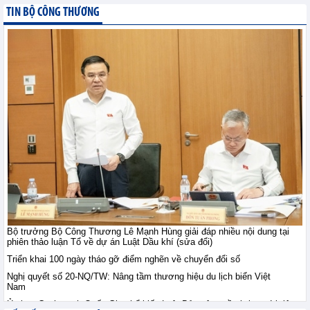
TIN BỘ CÔNG THƯƠNG
Nhật Bản: sản xuất tăng
trưởng trong tháng
7/2026
Tin kinh tế thế giới - Thứ sáu, 7-
8-2026
Chuyên gia WB: Xung
đột Trung Đông leo
thang có thể khiến tăng
trưởng toàn cầu giảm
xuống 1,3% trong năm 2026
Tin kinh tế thế giới - Thứ sáu, 7-8-2026
Xuất khẩu điện thoại và
linh kiện duy trì đà tăng
trưởng nhờ nhu cầu tiêu
Bộ trưởng Bộ Công Thương Lê Mạnh Hùng giải đáp nhiều nội dung tại
thụ điện tử phục hồi tại
phiên thảo luận Tổ về dự án Luật Dầu khí (sửa đổi)
nhiều thị trường lớn
Triển khai 100 ngày tháo gỡ điểm nghẽn về chuyển đổi số
XUẤT NHẬP KHẨU - Thứ năm, 6-8-2026
Nghị quyết số 20-NQ/TW: Nâng tầm thương hiệu du lịch biển Việt
Nam
Ủy ban Cạnh tranh Quốc Gia phổ biến Luật Bảo vệ quyền lợi người tiêu