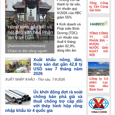
Tổng Công
thanh lý tài sản,
ty Tân Cảng
lợi nhuận quý
Sài Gòn
II/2026 của HBC
giảm 55%
Kinh doanh và
Hành trình gắn kết và
Phát triển Bình
nét đẹp văn hóa Phân
Dương (TDC):
TỔNG CÔNG
lân Văn Điển
TY CỔ
Lợi nhuận sau
PHẦN BIA –
thuế 6 tháng
RƯỢU –
[AsemconnectVietnam]-
giảm 82,9%,
NƯỚC GIẢI
dòng tiền âm
Chăm lo đời sống người
KHÁT HÀ
thêm 126,9 tỷ
NỘI
lao động, Phân lân Văn
đồng
Xuất khẩu nông, lâm,
Điển tổ chức tham quan,
thủy sản đạt gần 42,8 tỷ
nghỉ mát Trung Quốc
VIFTA mở thêm
USD sau 7 tháng năm
dư địa cho hàng
2026, gắn kết tập thể,
2026
Việt tại thị trường
tái tạo năng lượng và
Công ty Cổ
Israel
XUẤT NHẬP KHẨU - Thứ sáu, 7-8-2026
lan tỏa văn hóa doanh
phần Lọc
Coteccons
hóa dầu
nghiệp.
Bình Sơn
(CTD) lãi 788 tỷ
Úc khởi động đợt rà soát
đồng năm tài
chống bán phá giá và
chính 2026
thuế chống trợ cấp đối
với thép hình hộp rỗng
Sản lượng sản
nhập khẩu từ 4 quốc gia
xuất công nghiệp
khu vực