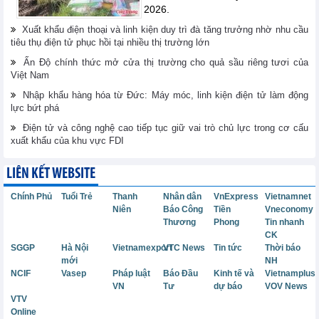
2026.
Xuất khẩu điện thoại và linh kiện duy trì đà tăng trưởng nhờ nhu cầu
tiêu thụ điện tử phục hồi tại nhiều thị trường lớn
Ấn Độ chính thức mở cửa thị trường cho quả sầu riêng tươi của
Việt Nam
Nhập khẩu hàng hóa từ Đức: Máy móc, linh kiện điện tử làm động
lực bứt phá
Điện tử và công nghệ cao tiếp tục giữ vai trò chủ lực trong cơ cấu
xuất khẩu của khu vực FDI
LIÊN KẾT WEBSITE
Chính Phủ
Tuổi Trẻ
Thanh
Nhân dân
VnExpress
Vietnamnet
Niên
Báo Công
Tiền
Vneconomy
Thương
Phong
Tin nhanh
CK
SGGP
Hà Nội
Vietnamexport
VTC News
Tin tức
Thời báo
mới
NH
NCIF
Vasep
Pháp luật
Báo Đầu
Kinh tế và
Vietnamplus
VN
Tư
dự báo
VOV News
VTV
Online