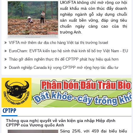
UKVFTA không chỉ mở rộng cơ hội
xuất khẩu mà còn thúc đẩy doanh
nghiệp ngành gỗ xây dựng chuỗi
sản xuất bền vững, đáp ứng tiêu
chuẩn ngày càng cao của thị
trường Anh.
VIFTA mở thêm dư địa cho hàng Việt tại thị trường Israel
EuroCham: EVFTA kiến tạo hệ sinh thái kinh tế bổ trợ Việt Nam - EU
Tháo gỡ điểm nghẽn thực thi để CPTPP phát huy hiệu quả hơn
Doanh nghiệp Canada kỳ vọng CPTPP mở rộng hợp tác đầu tư
CPTPP
Thông qua nghị quyết về văn kiện gia nhập Hiệp định
CPTPP của Vương quốc Anh
Sáng 25/6, với 459 đại biểu biểu