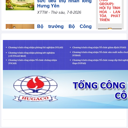
(TDG
sức tiêu thụ nhãn lồng
GROUP):
Hưng Yên
HỘI TỤ TINH
HOA - LAN
XTTM - Thứ sáu, 7-8-2026
TỎA PHÁT
TRIỂN
Bộ trưởng Bộ Công
Thương Lê Mạnh Hùng
giải đáp nhiều nội dung
Bia Hà Nội
tại phiên thảo luận Tổ về
đổi nhận
dự án Luật Dầu khí (sửa đổi)
diện, tiếp
nối hành
TIN BỘ CÔNG THƯƠNG - Thứ sáu, 7-8-2026
trình lịch sử
hơn 132
năm Bia Hà
Ngành dịch vụ của Tây
Nội đổi nhận
Ban Nha tăng trưởng
diện, tiếp
nối hành
mạnh nhất trong hơn 3
trình lịch sử
năm
hơn 132
năm
Tin kinh tế thế giới - Thứ sáu, 7-8-2026
Ngành sản xuất của Ấn
Độ cải thiện chậm
Tin kinh tế thế giới - Thứ sáu, 7-
8-2026