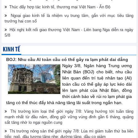
Thúc đẩy hợp tác kinh tế, thương mại Việt Nam - Ấn Độ
Ngoại giao kinh tế là nhiệm vụ trung tâm, gắn với mục tiêu tăng
trưởng hai con số
Hội nghị kết nối giao thương Việt Nam - Liên bang Nga diễn ra ngày
5/8
KINH TẾ
BOJ: Nhu cầu AI toàn cầu có thể gây ra lạm phát dai dẳng
Ngày 3/8, Ngân hàng Trung ương
Nhật Bản (BOJ) cho biết, nhu cầu
liên quan đến trí tuệ nhân tạo (AI)
toàn cầu có thể gây áp lực kéo dài
lên lạm phát của Nhật Bản, đồng
thời cảnh báo về rủi ro lạm phát gia
tăng có thể thúc đẩy khả năng tăng lãi suất trong ngắn hạn.
Thị trường kim loại thế giới ngày 7/8: Vàng hướng tới tuần tăng
mạnh nhất từ đầu năm, đồng giữ vững vùng đỉnh gần 6 tháng, quặng
sắt tăng nhờ lo ngại nguồn cung
Thị trường nông sản thế giới ngày 7/8: Lúa mì giảm tuần thứ ba liên
tiếp; ngô, đậu tương tăng nhẹ; đường tăng, dầu cọ giảm