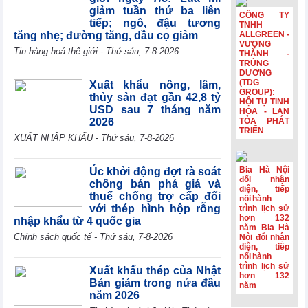
HSBC: Nghị
giảm tuần thứ ba liên
quyết 10 tạo nền
CÔNG TY
tiếp; ngô, đậu tương
tảng để Việt Nam
TNHH
tăng nhẹ; đường tăng, dầu cọ giảm
ALLGREEN -
thu hút dòng vốn
VƯỢNG
chất lượng cao
Tin hàng hoá thế giới - Thứ sáu, 7-8-2026
THÀNH -
TRÙNG
Hoạt động sản
DƯƠNG
xuất của Hoa Kỳ
(TDG
Xuất khẩu nông, lâm,
đạt mức cao nhất
GROUP):
thủy sản đạt gần 42,8 tỷ
trong hơn bốn
HỘI TỤ TINH
USD sau 7 tháng năm
HOA - LAN
năm
2026
TỎA PHÁT
TRIỂN
Phiên họp
XUẤT NHẬP KHẨU - Thứ sáu, 7-8-2026
Chính phủ
thường kỳ tháng
7: Xuất nhập
Bia Hà Nội
Úc khởi động đợt rà soát
khẩu ước đạt
đổi nhận
chống bán phá giá và
diện, tiếp
659,6 tỷ USD,
thuế chống trợ cấp đối
nối hành
tăng 28,1%
với thép hình hộp rỗng
trình lịch sử
hơn 132
nhập khẩu từ 4 quốc gia
năm Bia Hà
Chính sách quốc tế - Thứ sáu, 7-8-2026
Nội đổi nhận
diện, tiếp
nối hành
trình lịch sử
Xuất khẩu thép của Nhật
hơn 132
Bản giảm trong nửa đầu
năm
năm 2026