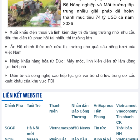
Bộ Nông nghiệp và Môi trường tập
trung nhiều giải pháp để hoàn
thành mục tiêu 74 tỷ USD cả năm
2026.
Xuất khẩu điện thoại và linh kiện duy trì đà tăng trưởng nhờ nhu cầu
tiêu thụ điện tử phục hồi tại nhiều thị trường lớn
Ấn Độ chính thức mở cửa thị trường cho quả sầu riêng tươi của
Việt Nam
Nhập khẩu hàng hóa từ Đức: Máy móc, linh kiện điện tử làm động
lực bứt phá
Điện tử và công nghệ cao tiếp tục giữ vai trò chủ lực trong cơ cấu
xuất khẩu của khu vực FDI
LIÊN KẾT WEBSITE
Chính Phủ
Tuổi Trẻ
Thanh
Nhân dân
VnExpress
Vietnamnet
Niên
Báo Công
Tiền
Vneconomy
Thương
Phong
Tin nhanh
CK
SGGP
Hà Nội
Vietnamexport
VTC News
Tin tức
Thời báo
mới
NH
NCIF
Vasep
Pháp luật
Báo Đầu
Kinh tế và
Vietnamplus