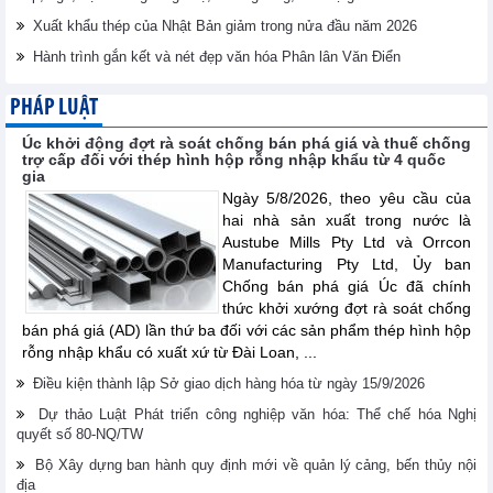
Xuất khẩu thép của Nhật Bản giảm trong nửa đầu năm 2026
Hành trình gắn kết và nét đẹp văn hóa Phân lân Văn Điển
PHÁP LUẬT
Úc khởi động đợt rà soát chống bán phá giá và thuế chống
trợ cấp đối với thép hình hộp rỗng nhập khẩu từ 4 quốc
gia
Ngày 5/8/2026, theo yêu cầu của
hai nhà sản xuất trong nước là
Austube Mills Pty Ltd và Orrcon
Manufacturing Pty Ltd, Ủy ban
Chống bán phá giá Úc đã chính
thức khởi xướng đợt rà soát chống
bán phá giá (AD) lần thứ ba đối với các sản phẩm thép hình hộp
rỗng nhập khẩu có xuất xứ từ Đài Loan, ...
Điều kiện thành lập Sở giao dịch hàng hóa từ ngày 15/9/2026
Dự thảo Luật Phát triển công nghiệp văn hóa: Thể chế hóa Nghị
quyết số 80-NQ/TW
Bộ Xây dựng ban hành quy định mới về quản lý cảng, bến thủy nội
địa