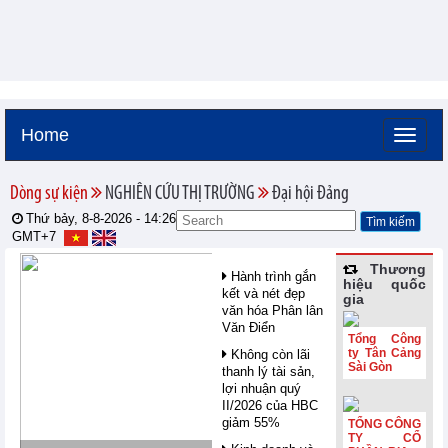
Home
Dòng sự kiện
NGHIÊN CỨU THỊ TRƯỜNG
Đại hội Đảng
Thứ bảy, 8-8-2026 -
14:26
GMT+7
Thương
Hành trình gắn
hiệu quốc
kết và nét đẹp
gia
văn hóa Phân lân
Văn Điển
Tổng Công
ty Tân Cảng
Không còn lãi
Sài Gòn
thanh lý tài sản,
lợi nhuận quý
II/2026 của HBC
giảm 55%
TỔNG CÔNG
TY CỔ