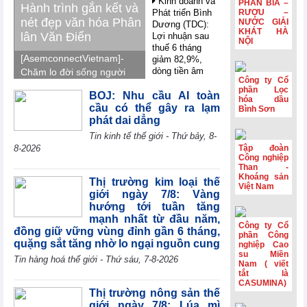
Kinh doanh và
PHẦN BIA –
Hành trình gắn kết và
Phát triển Bình
RƯỢU –
nét đẹp văn hóa Phân
NƯỚC GIẢI
Dương (TDC):
KHÁT HÀ
lân Văn Điển
Lợi nhuận sau
NỘI
thuế 6 tháng
[AsemconnectVietnam]-
giảm 82,9%,
dòng tiền âm
Chăm lo đời sống người
Công ty Cổ
thêm 126,9 tỷ
lao động, Phân lân Văn
phần Lọc
đồng
BOJ: Nhu cầu AI toàn
Điển tổ chức tham quan,
hóa dầu
cầu có thể gây ra lạm
Bình Sơn
nghỉ mát Trung Quốc
VIFTA mở thêm
phát dai dẳng
dư địa cho hàng
2026, gắn kết tập thể,
Tin kinh tế thế giới - Thứ bảy, 8-
Việt tại thị trường
tái tạo năng lượng và
Israel
8-2026
Tập đoàn
lan tỏa văn hóa doanh
Công nghiệp
Coteccons
nghiệp.
Than -
Khoáng sản
(CTD) lãi 788 tỷ
Thị trường kim loại thế
Việt Nam
đồng năm tài
giới ngày 7/8: Vàng
chính 2026
hướng tới tuần tăng
mạnh nhất từ đầu năm,
Sản lượng sản
Công ty Cổ
đồng giữ vững vùng đỉnh gần 6 tháng,
xuất công nghiệp
phần Công
quặng sắt tăng nhờ lo ngại nguồn cung
khu vực
nghiệp Cao
Eurozone đạt
su Miền
Tin hàng hoá thế giới - Thứ sáu, 7-8-2026
Nam ( viết
mức cao nhất
tắt là
trong gần 4 năm
CASUMINA)
rưỡi
Thị trường nông sản thế
giới ngày 7/8: Lúa mì