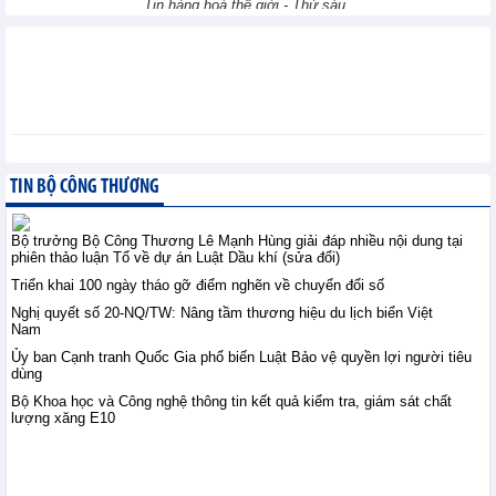
Tin hàng hoá thế giới - Thứ sáu,
7-8-2026
Điều kiện thành lập Sở
giao dịch hàng hóa từ
ngày 15/9/2026
Chính sách trong nước - Thứ
sáu, 7-8-2026
TIN BỘ CÔNG THƯƠNG
Dự thảo Luật Phát triển
công nghiệp văn hóa:
Bộ trưởng Bộ Công Thương Lê Mạnh Hùng giải đáp nhiều nội dung tại
phiên thảo luận Tổ về dự án Luật Dầu khí (sửa đổi)
Thể chế hóa Nghị quyết
số 80-NQ/TW
Triển khai 100 ngày tháo gỡ điểm nghẽn về chuyển đổi số
Chính sách trong nước - Thứ sáu, 7-8-2026
Nghị quyết số 20-NQ/TW: Nâng tầm thương hiệu du lịch biển Việt
Nam
Ủy ban Cạnh tranh Quốc Gia phổ biến Luật Bảo vệ quyền lợi người tiêu
Thương mại điện tử tiếp
dùng
sức tiêu thụ nhãn lồng
Hưng Yên
Bộ Khoa học và Công nghệ thông tin kết quả kiểm tra, giám sát chất
lượng xăng E10
XTTM - Thứ sáu, 7-8-2026
Bộ trưởng Bộ Công