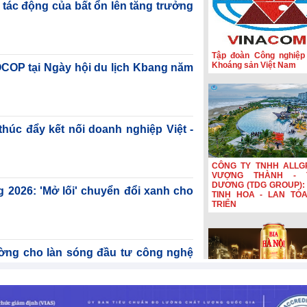
 tác động của bất ổn lên tăng trưởng
Tập đoàn Công nghiệp
Khoáng sản Việt Nam
OCOP tại Ngày hội du lịch Kbang năm
c đẩy kết nối doanh nghiệp Việt -
CÔNG TY TNHH ALLG
VƯỢNG THÀNH - 
DƯƠNG (TDG GROUP): 
g 2026: 'Mở lối' chuyển đổi xanh cho
TINH HOA - LAN TỎ
TRIỂN
ờng cho làn sóng đầu tư công nghệ
8-2026
Bia Hà Nội đổi nhận diệ
nối hành trình lịch sử 
năm Bia Hà Nội đổi nhậ