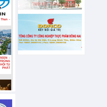
 Than -
REEN -
TRÙNG
HỘI TỤ
A PHÁT
n, tiếp
hơn 132
n diện,