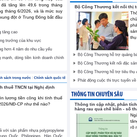
ã tăng lên 49,6 trong tháng
Bộ Công Thương kết nối thị 
ng tháng 6/2026, và là mức suy
Thô
 xung đột ở Trung Đông bắt đầu
ch
phá
sản
g tăng cao
thụ
tăng trưởng của khu vực
ng hơn 4 năm do nhu cầu yếu
Bộ Công Thương hỗ trợ quảng bá
g mạnh, dòng tiền kinh doanh chính
Bộ Công Thương kết nối đặc sản
Bộ Công Thương hỗ trợ tiêu thụ
nh sách trong nước
Chính sách quốc tế
Phát động cuộc thi trực tuyến v
nh thuế TNCN tại Nghị định
THÔNG TIN CHUYÊN SÂU
n lương tiền công khi tính thuế
/2026/NĐ-CP như thế nào?
Thông tin cập nhật, phân tíc
hàng rau quả chế biến - số t
Ngà
tăn
rõ 
ối với sản phẩm nhựa polypropylene
ung Quốc, Philippines, Hàn Quốc,