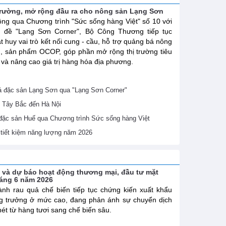
trường, mở rộng đầu ra cho nông sản Lạng Sơn
ng qua Chương trình "Sức sống hàng Việt" số 10 với
ủ đề "Lạng Sơn Corner", Bộ Công Thương tiếp tục
t huy vai trò kết nối cung - cầu, hỗ trợ quảng bá nông
, sản phẩm OCOP, góp phần mở rộng thị trường tiêu
 và nâng cao giá trị hàng hóa địa phương.
 đặc sản Lạng Sơn qua "Lạng Sơn Corner"
 Tây Bắc đến Hà Nội
 đặc sản Huế qua Chương trình Sức sống hàng Việt
ề tiết kiệm năng lượng năm 2026
h và dự báo hoạt động thương mại, đầu tư mặt
háng 6 năm 2026
nh rau quả chế biến tiếp tục chứng kiến xuất khẩu
g trưởng ở mức cao, đang phản ánh sự chuyển dịch
nét từ hàng tươi sang chế biến sâu.