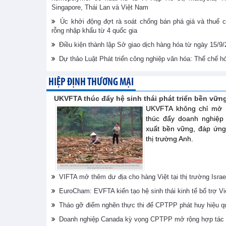
Singapore, Thái Lan và Việt Nam
Úc khởi động đợt rà soát chống bán phá giá và thuế c
rỗng nhập khẩu từ 4 quốc gia
Điều kiện thành lập Sở giao dịch hàng hóa từ ngày 15/9
Dự thảo Luật Phát triển công nghiệp văn hóa: Thể chế 
HIỆP ĐỊNH THƯƠNG MẠI
UKVFTA thúc đẩy hệ sinh thái phát triển bền vữn
UKVFTA không chỉ mở r
thúc đẩy doanh nghiệp
xuất bền vững, đáp ứng
thị trường Anh.
VIFTA mở thêm dư địa cho hàng Việt tại thị trường Israe
EuroCham: EVFTA kiến tạo hệ sinh thái kinh tế bổ trợ V
Tháo gỡ điểm nghẽn thực thi để CPTPP phát huy hiệu q
Doanh nghiệp Canada kỳ vọng CPTPP mở rộng hợp tác 