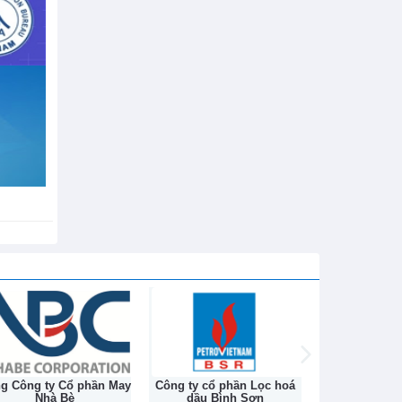
h sử hơn
ng Công ty Cổ phần May
Công ty cổ phần Lọc hoá
Công ty Cổ ph
Nhà Bè
dầu Bình Sơn
Na