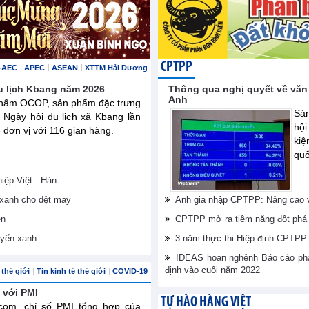
CPTPP
-AEC
APEC
ASEAN
XTTM Hải Dương
u lịch Kbang năm 2026
Thông qua nghị quyết về văn
Anh
phẩm OCOP, sản phẩm đặc trưng
Sán
ại Ngày hội du lịch xã Kbang lần
hội
 đơn vị với 116 gian hàng.
ki
quố
ệp Việt - Hàn
i xanh cho dệt may
Anh gia nhập CPTPP: Nâng cao vị
ên
CPTPP mở ra tiềm năng đột phá 
uyển xanh
3 năm thực thi Hiệp định CPTPP: 
IDEAS hoan nghênh Báo cáo phân
định vào cuối năm 2022
thế giới
Tin kinh tế thế giới
COVID-19
 với PMI
TỰ HÀO HÀNG VIỆT
.com, chỉ số PMI tổng hợp của