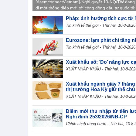
[AsemconnectVietnam]-Nghị quyết 10-NQ/TW đang 
đi một thông điệp mới tới cộng đồng đầu tư quốc tế:
Nam không chỉ cần thêm vốn đầu tư trực tiếp nước 
Pháp: ảnh hưởng tích cực từ l
(FDI), mà hướng tới những dòng vốn tạo ra giá trị g
Tin kinh tế thế giới - Thứ hai, 10-8-2026
cao hơn, mang theo công nghệ, tri thức, kỹ năng và
được mối liên kết sâu hơn với nền kinh tế trong nướ
Eurozone: lạm phát chỉ tăng n
Tin kinh tế thế giới - Thứ hai, 10-8-2026
Xuất khẩu số: ‘Đo’ năng lực c
XUẤT NHẬP KHẨU - Thứ hai, 10-8-202
Xuất khẩu ngành giấy 7 tháng
thị trường Hoa Kỳ giữ thế chủ
XUẤT NHẬP KHẨU - Thứ hai, 10-8-202
Điểm mới thu nhập từ tiền lư
Nghị định 253/2026/NĐ-CP
Chính sách trong nước - Thứ hai, 10-8-