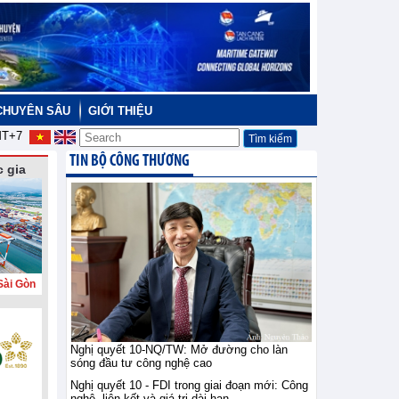
CHUYÊN SÂU
GIỚI THIỆU
T+7
TIN BỘ CÔNG THƯƠNG
 gia
Sài Gòn
Nghị quyết 10-NQ/TW: Mở đường cho làn
sóng đầu tư công nghệ cao
Nghị quyết 10 - FDI trong giai đoạn mới: Công
nghệ, liên kết và giá trị dài hạn