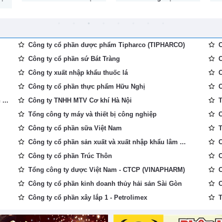
Công ty cổ phần dược phẩm Tipharco (TIPHARCO)
C
Công ty cổ phần sứ Bát Tràng
C
Công ty xuất nhập khẩu thuốc lá
C
Công ty cổ phần thực phẩm Hữu Nghị
C
...
Công ty TNHH MTV Cơ khí Hà Nội
T
Tổng công ty máy và thiết bị công nghiệp
C
Công ty cổ phần sữa Việt Nam
T
Công ty cổ phần sản xuất và xuất nhập khẩu lâm ...
C
Công ty cổ phần Trúc Thôn
C
Tổng công ty dược Việt Nam - CTCP (VINAPHARM)
C
Công ty cổ phần kinh doanh thủy hải sản Sài Gòn
C
Công ty cổ phần xây lắp 1 - Petrolimex
T