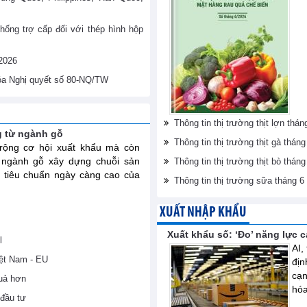
hống trợ cấp đối với thép hình hộp
/2026
hóa Nghị quyết số 80-NQ/TW
Thông tin thị trường thịt lợn th
g từ ngành gỗ
Thông tin thị trường thịt gà thá
ộng cơ hội xuất khẩu mà còn
 ngành gỗ xây dựng chuỗi sản
Thông tin thị trường thịt bò thá
 tiêu chuẩn ngày càng cao của
Thông tin thị trường sữa tháng 
XUẤT NHẬP KHẨU
Xuất khẩu số: ‘Đo’ năng lực 
l
AI,
iệt Nam - EU
địn
cạn
uả hơn
hóa
đầu tư