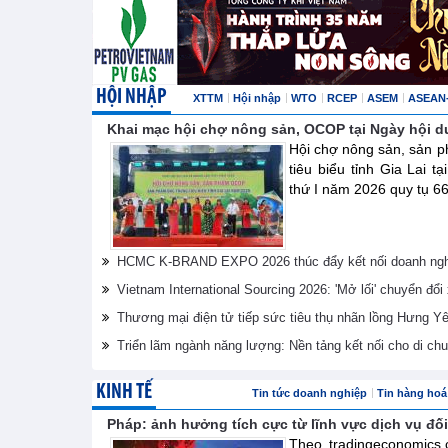
HỘI NHẬP
XTTM
Hội nhập
WTO
RCEP
ASEM
ASEAN
Khai mạc hội chợ nông sản, OCOP tại Ngày hội d
Hội chợ nông sản, sản 
tiêu biểu tỉnh Gia Lai t
thứ I năm 2026 quy tụ 66
HCMC K-BRAND EXPO 2026 thúc đẩy kết nối doanh nghi
Vietnam International Sourcing 2026: 'Mở lối' chuyển đổ
Thương mại điện tử tiếp sức tiêu thụ nhãn lồng Hưng Y
Triển lãm ngành năng lượng: Nền tảng kết nối cho di ch
KINH TẾ
Tin tức doanh nghiệp
Tin hàng hoá 
Pháp: ảnh hưởng tích cực từ lĩnh vực dịch vụ đối
Theo tradingeconomics