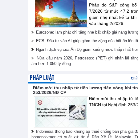
Pháp do S&P công bố đ
7/2026 từ mức 47,2 tro
giảm nhẹ nhất kể từ khi
vào tháng 2/2026.
Eurozone: lạm phát chỉ tăng nhẹ bất chấp giá năng lượn
ECB: Đầu tư vào AI giúp giảm tác động của bất ổn lên 
Ngành dịch vụ của Ấn Độ giảm xuống mức thấp nhất tro
Nửa đầu năm 2026, Petrosetco (PET) ghi nhận lãi tăn
âm hơn 1.050 tỷ đồng
PHÁP LUẬT
Chí
Điểm mới thu nhập từ tiền lương tiền công khi tí
253/2026/NĐ-CP
Điểm mới thu nhập từ tiề
TNCN tại Nghị định 253
Indonesia thông báo không áp thuế chống bán phá giá đ
homopolymer có xuất xứ từ Ả Rập Xê Út, Malaysia, Tr