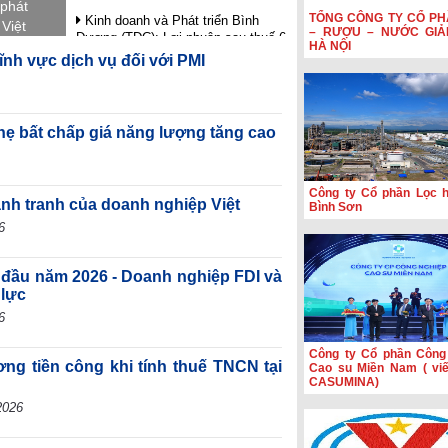
phát
TỔNG CÔNG TY CỔ PH
Kinh doanh và Phát triển Bình
 Việt
– RƯỢU – NƯỚC GIẢ
Dương (TDC): Lợi nhuận sau thuế 6
ngoài
HÀ NỘI
tháng giảm 82,9%, dòng tiền âm
ĩnh vực dịch vụ đối với PMI
ia tăng
thêm 126,9 tỷ đồng
 tạo
VIFTA mở thêm dư địa cho hàng
c.
Việt tại thị trường Israel
hẹ bất chấp giá năng lượng tăng cao
Coteccons (CTD) lãi 788 tỷ đồng
năm tài chính 2026
Sản lượng sản xuất công nghiệp
Công ty Cổ phần Lọc 
ạnh tranh của doanh nghiệp Việt
khu vực Eurozone đạt mức cao
Bình Sơn
nhất trong gần 4 năm rưỡi
6
 đầu năm 2026 - Doanh nghiệp FDI và
 lực
6
Công ty Cổ phần Công
ơng tiền công khi tính thuế TNCN tại
Cao su Miền Nam ( viết
CASUMINA)
2026