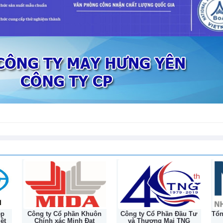
tiếp nối hành trình lịc
 thuế chống bán phá giá đối với sản
132 năm
mopolymer có xuất xứ từ Ả Rập Xê
ilippines, Hàn Quốc, Singapore, Thái
biểu, giải trình làm rõ một số nội
m về Luật Dầu khí (sửa đổi)
8-2026
ệp
Công ty Cổ phần Khuôn
Công ty Cổ Phần Đầu Tư
Tổ
ệt
Chính xác Minh Đạt
và Thương Mại TNG