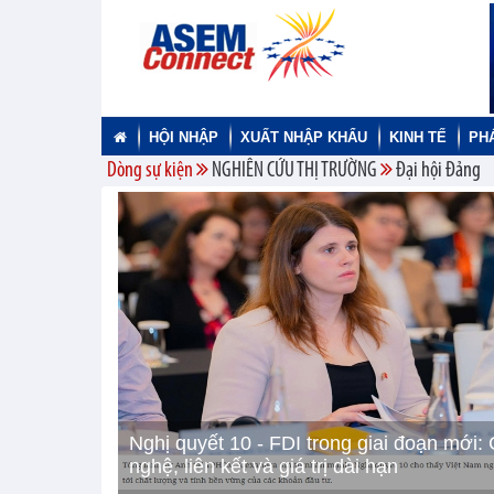
HỘI NHẬP
XUẤT NHẬP KHẨU
KINH TẾ
PH
Dòng sự kiện
NGHIÊN CỨU THỊ TRƯỜNG
Đại hội Đảng
Nghị quyết 10 - FDI trong giai đoạn mới:
nghệ, liên kết và giá trị dài hạn