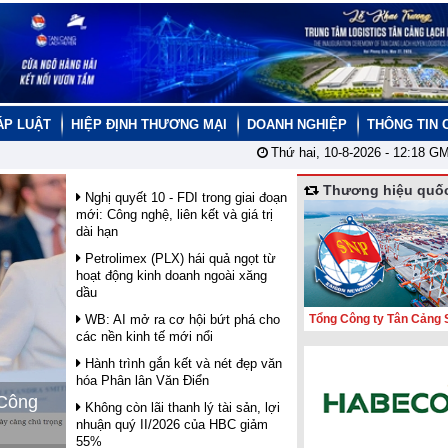
ÁP LUẬT
HIỆP ĐỊNH THƯƠNG MẠI
DOANH NGHIỆP
THÔNG TIN 
Thứ hai, 10-8-2026 -
12:18
GM
Thương hiệu quốc
Nghị quyết 10 - FDI trong giai đoạn
mới: Công nghệ, liên kết và giá trị
dài hạn
Petrolimex (PLX) hái quả ngọt từ
hoạt động kinh doanh ngoài xăng
dầu
WB: AI mở ra cơ hội bứt phá cho
Tổng Công ty Tân Cảng 
các nền kinh tế mới nổi
Hành trình gắn kết và nét đẹp văn
hóa Phân lân Văn Điển
 Công
Không còn lãi thanh lý tài sản, lợi
nhuận quý II/2026 của HBC giảm
55%