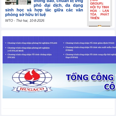
(TDG
thông báo, chuẩn bị ứng
GROUP):
phó đại dịch, đa dạng
HỘI TỤ TINH
sinh học và hợp tác giữa các văn
HOA - LAN
phòng sở hữu trí tuệ
TỎA PHÁT
TRIỂN
WTO - Thứ hai, 10-8-2026
Uzbekistan tái khẳng
Bia Hà Nội
định mục tiêu gia nhập
đổi nhận
WTO năm 2026, cảm ơn
diện, tiếp
các nước thành viên vì
nối hành
trình lịch sử
sự hợp tác liên tục
hơn 132
WTO - Thứ hai, 10-8-2026
năm Bia Hà
Nội đổi nhận
diện, tiếp
nối hành
Lithuania đóng góp
trình lịch sử
30.000 EUR để giúp các
hơn 132
nền kinh tế đang phát
năm
triển và các nước kém
phát triển nhất nâng cao năng lực
thương mại
WTO - Thứ hai, 10-8-2026
Thị trường kim loại thế