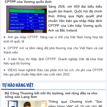
CPTPP của Vương quốc Anh
Sáng 25/6, với 459 đại biểu biểu
quyết tán thành, Quốc hội đã chính
thức thông qua Nghị quyết phê
chuẩn Văn kiện gia nhập Hiệp định
CPTPP của Liên hiệp Vương quốc
Anh và Bắc Ireland.
Anh gia nhập CPTPP: Nâng cao vị thế của Việt Nam trong hợp tác
kinh tế quốc tế
CPTPP mở ra tiềm năng đột phá thương mại cho Việt Nam và các
thành viên
3 năm thực thi Hiệp định CPTPP: Doanh nghiệp Việt đã khai thác
hiệu quả thị trường
IDEAS hoan nghênh Báo cáo phân tích lợi ích, chi phí của CPTPP,
kêu gọi phê chuẩn hiệp định vào cuối năm 2022
TỰ HÀO HÀNG VIỆT
Bộ Công Thương kết nối thị trường, mở rộng đầu ra cho
nông sản Lạng Sơn
Thông qua Chương trình "Sức
sống hàng Việt" số 10 với chủ đề