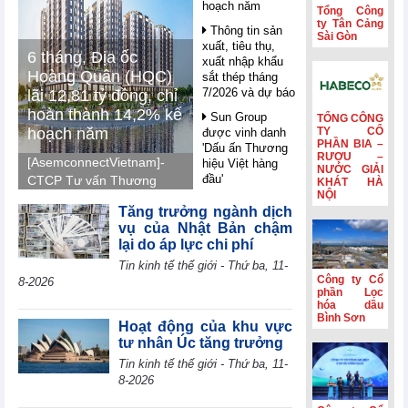
hoạch năm
Tổng Công
ty Tân Cảng
Thông tin sản
Sài Gòn
xuất, tiêu thụ,
6 tháng, Địa ốc
xuất nhập khẩu
Hoàng Quân (HQC)
sắt thép tháng
7/2026 và dự báo
lãi 12,81 tỷ đồng, chỉ
hoàn thành 14,2% kế
Sun Group
TỔNG CÔNG
hoạch năm
TY CỔ
được vinh danh
PHẦN BIA –
'Dấu ấn Thương
RƯỢU –
[AsemconnectVietnam]-
hiệu Việt hàng
NƯỚC GIẢI
đầu'
CTCP Tư vấn Thương
KHÁT HÀ
NỘI
mại Dịch vụ Địa ốc
Nghị quyết 10 -
Tăng trưởng ngành dịch
Hoàng Quân (mã HQC -
FDI trong giai
vụ của Nhật Bản chậm
sàn HOSE) ghi nhận lãi
đoạn mới: Công
lại do áp lực chi phí
nghệ, liên kết và
7,41 tỷ đồng trong quý
Tin kinh tế thế giới - Thứ ba, 11-
giá trị dài hạn
II, luỹ kế nửa đầu năm
Công ty Cổ
8-2026
2026 lãi 12,81 tỷ đồng
Petrolimex
phần Lọc
(PLX) hái quả
hóa dầu
và hoàn thành 14,2% so
Bình Sơn
ngọt từ hoạt động
với kế hoạch năm 2026.
Hoạt động của khu vực
kinh doanh ngoài
tư nhân Úc tăng trưởng
xăng dầu
Tin kinh tế thế giới - Thứ ba, 11-
WB: AI mở ra
8-2026
cơ hội bứt phá
cho các nền kinh