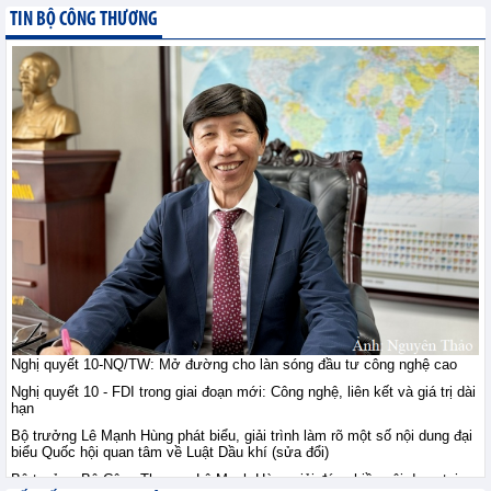
giới ngày 10/8: Vàng ổn
TIN BỘ CÔNG THƯƠNG
định sau khi vượt đỉnh
bảy tuần, đồng duy trì
trên 14.000 USD, quặng sắt giằng co
trước lo ngại nguồn cung
Tin hàng hoá thế giới - Thứ hai, 10-8-2026
Thị trường nông sản thế
giới ngày 10/8: Lúa mì
tăng do rủi ro Biển Đen;
ngô, đậu tương tăng
nhẹ; đường tăng mạnh
Tin hàng hoá thế giới - Thứ hai, 10-8-2026
Tham gia sâu thị trường
công nghiệp chế tạo Hà
Lan: Doanh nghiệp Việt
Nghị quyết 10-NQ/TW: Mở đường cho làn sóng đầu tư công nghệ cao
cần gì?
Nghị quyết 10 - FDI trong giai đoạn mới: Công nghệ, liên kết và giá trị dài
Hội nhập - Thứ hai, 10-8-2026
hạn
Bộ trưởng Lê Mạnh Hùng phát biểu, giải trình làm rõ một số nội dung đại
biểu Quốc hội quan tâm về Luật Dầu khí (sửa đổi)
Việt Nam - Australia: Mở
chương hợp tác mới
Bộ trưởng Bộ Công Thương Lê Mạnh Hùng giải đáp nhiều nội dung tại