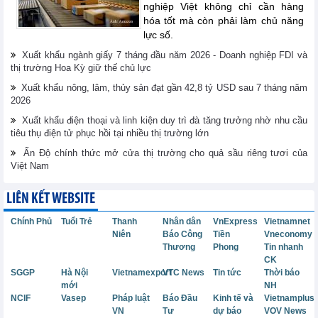
nghiệp Việt không chỉ cần hàng
hóa tốt mà còn phải làm chủ năng
lực số.
Xuất khẩu ngành giấy 7 tháng đầu năm 2026 - Doanh nghiệp FDI và
thị trường Hoa Kỳ giữ thế chủ lực
Xuất khẩu nông, lâm, thủy sản đạt gần 42,8 tỷ USD sau 7 tháng năm
2026
Xuất khẩu điện thoại và linh kiện duy trì đà tăng trưởng nhờ nhu cầu
tiêu thụ điện tử phục hồi tại nhiều thị trường lớn
Ấn Độ chính thức mở cửa thị trường cho quả sầu riêng tươi của
Việt Nam
LIÊN KẾT WEBSITE
Chính Phủ
Tuổi Trẻ
Thanh
Nhân dân
VnExpress
Vietnamnet
Niên
Báo Công
Tiền
Vneconomy
Thương
Phong
Tin nhanh
CK
SGGP
Hà Nội
Vietnamexport
VTC News
Tin tức
Thời báo
mới
NH
NCIF
Vasep
Pháp luật
Báo Đầu
Kinh tế và
Vietnamplus
VN
Tư
dự báo
VOV News