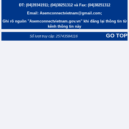
ĐT: (04)39341911; (04)38251312 và Fax: (04)38251312
Email: Asemconnectvietnam@gmail.com;
Ghi rõ nguồn "Asemconnectvietnam.gov.vn" khi đăng lại thông tin từ
kênh thông tin này
GO TOP
Số lượt truy cập: 25743584116