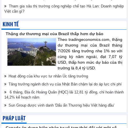
Tham gia sâu thị trường công nghiệp chế tạo Hà Lan: Doanh nghiệp
Việt cần gì?
KINH TẾ
Thặng dư thương mại của Brazil thấp hơn dự báo
Theo tradingeconomics.com, thặng
dư thương mại của Brazil tháng
7/2026 tăng trưởng nhẹ 1% so với
cùng kỳ năm ngoái, đạt 7,07 tỷ
USD, thấp hơn mức dự báo của thị
trường là 8,4 tỷ USD.
Hoạt động của khu vực tư nhân Úc tăng trưởng
Tăng trưởng ngành dịch vụ của Nhật Bản chậm lại do áp lực chi phí
6 tháng, Địa ốc Hoàng Quân (HQC) lãi 12,81 tỷ đồng, chỉ hoàn thành
14,2% kế hoạch năm
Sun Group được vinh danh 'Dấu ấn Thương hiệu Việt hàng đầu'
PHÁP LUẬT
Canada áp dụng biện pháp tự vệ tạm thời đối với một số