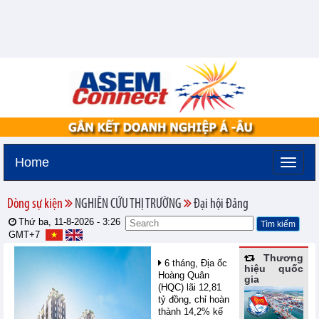
Home
Dòng sự kiện
NGHIÊN CỨU THỊ TRƯỜNG
Đại hội Đảng
Thứ ba, 11-8-2026 -
3:26
GMT+7
Thương
6 tháng, Địa ốc
hiệu quốc
Hoàng Quân
gia
(HQC) lãi 12,81
tỷ đồng, chỉ hoàn
thành 14,2% kế