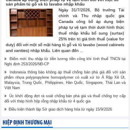
sản phẩm tủ gỗ và tủ lavabo nhập khẩu
Ngày 31/7/2026, Bộ trưởng Tài
chính và Thu nhập quốc gia
Canada công bố áp dụng biện
pháp tự vệ tạm thời dưới hình thức
thuế nhập khẩu bổ sung (surtax)
25% trên trị giá tính thuế (value for
duty) đối với một số mặt hàng tủ gỗ và tủ lavabo (wood cabinets
and vanities) nhập khẩu. Liên quan đến ...
Điểm mới thu nhập từ tiền lương tiền công khi tính thuế TNCN tại
Nghị định 253/2026/NĐ-CP
Indonesia thông báo không áp thuế chống bán phá giá đối với sản
phẩm nhựa polypropylene homopolymer có xuất xứ từ Ả Rập Xê Út,
Malaysia, Trung Quốc, Philippines, Hàn Quốc, Singapore, Thái Lan và
Việt Nam
Úc khởi động đợt rà soát chống bán phá giá và thuế chống trợ cấp
đối với thép hình hộp rỗng nhập khẩu từ 4 quốc gia
Điều kiện thành lập Sở giao dịch hàng hóa từ ngày 15/9/2026
HIỆP ĐỊNH THƯƠNG MẠI