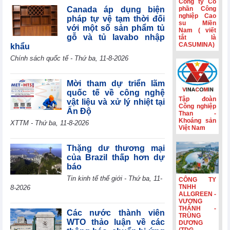
Công ty Cổ
tế mới nổi
Canada áp dụng biện
phần Công
nghiệp Cao
pháp tự vệ tạm thời đối
Hành trình gắn
su Miền
với một số sản phẩm tủ
Nam ( viết
kết và nét đẹp
gỗ và tủ lavabo nhập
tắt là
văn hóa Phân lân
CASUMINA)
khẩu
Văn Điển
Chính sách quốc tế - Thứ ba, 11-8-2026
Không còn lãi
thanh lý tài sản,
lợi nhuận quý
Mời tham dự triển lãm
II/2026 của HBC
quốc tế về công nghệ
giảm 55%
Tập đoàn
vật liệu và xử lý nhiệt tại
Công nghiệp
Ấn Độ
Kinh doanh và
Than -
Phát triển Bình
Khoáng sản
XTTM - Thứ ba, 11-8-2026
Việt Nam
Dương (TDC):
Lợi nhuận sau
thuế 6 tháng
Thặng dư thương mại
giảm 82,9%,
của Brazil thấp hơn dự
dòng tiền âm
báo
thêm 126,9 tỷ
Tin kinh tế thế giới - Thứ ba, 11-
CÔNG TY
đồng
TNHH
8-2026
ALLGREEN -
VƯỢNG
THÀNH -
Các nước thành viên
TRÙNG
WTO thảo luận về các
DƯƠNG