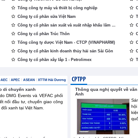
Tổng công ty máy và thiết bị công nghiệp
C
Công ty cổ phần sữa Việt Nam
T
Công ty cổ phần sản xuất và xuất nhập khẩu lâm ...
C
Công ty cổ phần Trúc Thôn
C
Tổng công ty dược Việt Nam - CTCP (VINAPHARM)
C
Công ty cổ phần kinh doanh thủy hải sản Sài Gòn
C
Công ty cổ phần xây lắp 1 - Petrolimex
T
CPTPP
-AEC
APEC
ASEAN
XTTM Hải Dương
o di chuyển xanh
Thông qua nghị quyết về văn
Anh
ế do DMG Events và VEFAC phối
Sán
ết nối đầu tư, chuyển giao công
hội
đổi xanh tại Việt Nam.
ki
quố