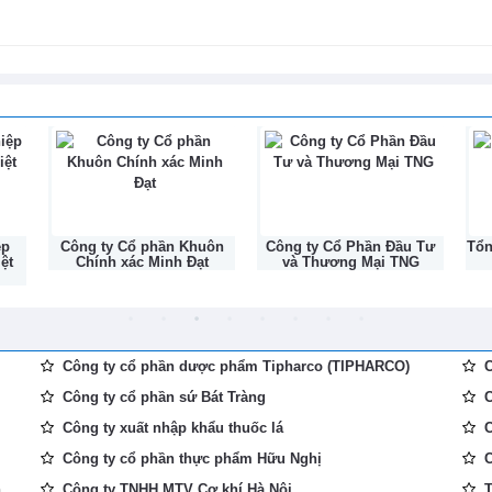
Nền tảng kết nối cho di chuyển xanh
g tầm thương hiệu du lịch biển Việt
8-2026
ệp
Công ty Cổ phần Khuôn
Công ty Cổ Phần Đầu Tư
Tổ
ệt
Chính xác Minh Đạt
và Thương Mại TNG
Công ty cổ phần dược phẩm Tipharco (TIPHARCO)
C
Công ty cổ phần sứ Bát Tràng
C
Công ty xuất nhập khẩu thuốc lá
C
Công ty cổ phần thực phẩm Hữu Nghị
C
...
Công ty TNHH MTV Cơ khí Hà Nội
T