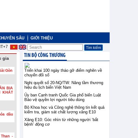
CHUYÊN SÂU
GIỚI THIỆU
T+7
TIN BỘ CÔNG THƯƠNG
 gia
Triển khai 100 ngày tháo gỡ điểm nghẽn về
Sài Gòn
chuyển đổi số
Nghị quyết số 20-NQ/TW: Nâng tầm thương
hiệu du lịch biển Việt Nam
ẦN BIA
I KHÁT
Ủy ban Cạnh tranh Quốc Gia phổ biến Luật
Bảo vệ quyền lợi người tiêu dùng
Bộ Khoa học và Công nghệ thông tin kết quả
kiểm tra, giám sát chất lượng xăng E10
hóa dầu
Xăng E10: Góc nhìn từ những người ‘bắt
bệnh’ động cơ
 Than -