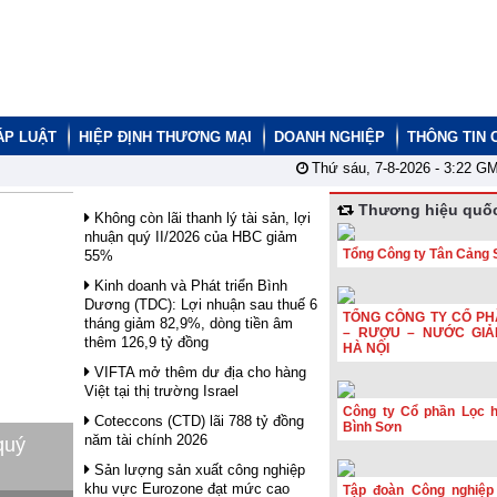
ÁP LUẬT
HIỆP ĐỊNH THƯƠNG MẠI
DOANH NGHIỆP
THÔNG TIN 
Thứ sáu, 7-8-2026 -
3:22
GM
Thương hiệu quốc
Không còn lãi thanh lý tài sản, lợi
nhuận quý II/2026 của HBC giảm
Tổng Công ty Tân Cảng 
55%
Kinh doanh và Phát triển Bình
Dương (TDC): Lợi nhuận sau thuế 6
TỔNG CÔNG TY CỔ PH
tháng giảm 82,9%, dòng tiền âm
– RƯỢU – NƯỚC GIẢ
thêm 126,9 tỷ đồng
HÀ NỘI
VIFTA mở thêm dư địa cho hàng
Việt tại thị trường Israel
Công ty Cổ phần Lọc 
Coteccons (CTD) lãi 788 tỷ đồng
Bình Sơn
năm tài chính 2026
quý
Sản lượng sản xuất công nghiệp
khu vực Eurozone đạt mức cao
Tập đoàn Công nghiệp