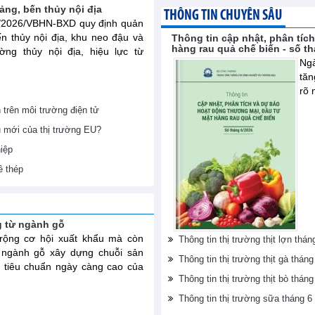
ng, bến thủy nội địa
THÔNG TIN CHUYÊN SÂU
4/2026/VBHN-BXD quy định quản
ến thủy nội địa, khu neo đậu và
Thông tin cập nhật, phân tíc
hàng rau quả chế biến - số t
ờng thủy nội địa, hiệu lực từ
Ngà
tăn
rõ 
h trên môi trường điện tử
u mới của thị trường EU?
iệp
ề thép
g từ ngành gỗ
ộng cơ hội xuất khẩu mà còn
Thông tin thị trường thịt lợn th
 ngành gỗ xây dựng chuỗi sản
Thông tin thị trường thịt gà thá
 tiêu chuẩn ngày càng cao của
Thông tin thị trường thịt bò thá
Thông tin thị trường sữa tháng 