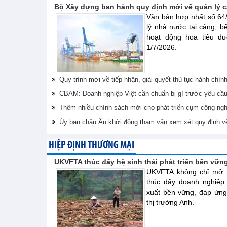
Bộ Xây dựng ban hành quy định mới về quản lý cả
Văn bản hợp nhất số 6
lý nhà nước tại cảng, b
hoạt động hoa tiêu đư
1/7/2026.
Quy trình mới về tiếp nhận, giải quyết thủ tục hành chín
CBAM: Doanh nghiệp Việt cần chuẩn bị gì trước yêu cầ
Thêm nhiều chính sách mới cho phát triển cụm công ngh
Ủy ban châu Âu khởi động tham vấn xem xét quy định v
HIỆP ĐỊNH THƯƠNG MẠI
UKVFTA thúc đẩy hệ sinh thái phát triển bền vữn
UKVFTA không chỉ mở r
thúc đẩy doanh nghiệp
xuất bền vững, đáp ứng
thị trường Anh.