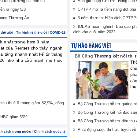
êu tăng trưởng hai con số
Anh gia nhập CPTPP: Nâng cao vị
iễn ra ngày 5/8
CPTPP mở ra tiềm năng đột phá 
 bang Thượng Áo
3 năm thực thi Hiệp định CPTPP: 
IDEAS hoan nghênh Báo cáo phân
định vào cuối năm 2022
thế giới
Tin kinh tế thế giới
COVID-19
h nhất trong hơn 3 năm
TỰ HÀO HÀNG VIỆT
át của Reuters cho thấy, ngành
a tăng nhanh nhất kể từ tháng
Bộ Công Thương kết nối thị 
2026 nhờ nhu cầu mạnh mẽ thúc
Thô
ch
phá
sản
thụ
 sau thuế 6 tháng giảm 82,9%, dòng
Bộ Công Thương hỗ trợ quảng bá
Bộ Công Thương kết nối đặc sản
ủa HBC giảm 55%
Bộ Công Thương hỗ trợ tiêu thụ
Phát động cuộc thi trực tuyến v
nh sách trong nước
Chính sách quốc tế