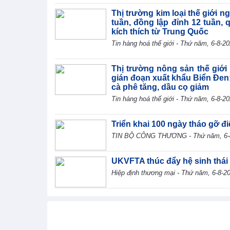
Thị trường kim loại thế giới n
tuần, đồng lập đỉnh 12 tuần, 
kích thích từ Trung Quốc
Tin hàng hoá thế giới - Thứ năm, 6-8-2
Thị trường nông sản thế giới 
gián đoạn xuất khẩu Biển Đen
cà phê tăng, dầu cọ giảm
Tin hàng hoá thế giới - Thứ năm, 6-8-2
Triển khai 100 ngày tháo gỡ đ
TIN BỘ CÔNG THƯƠNG - Thứ năm, 6-
UKVFTA thúc đẩy hệ sinh thái
Hiệp định thương mại - Thứ năm, 6-8-2
Bộ Xây dựng ban hành quy địn
địa
Chính sách trong nước - Thứ năm, 6-8-