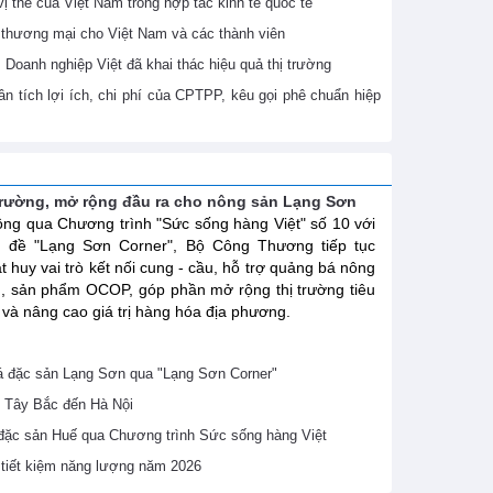
 thế của Việt Nam trong hợp tác kinh tế quốc tế
thương mại cho Việt Nam và các thành viên
Doanh nghiệp Việt đã khai thác hiệu quả thị trường
 tích lợi ích, chi phí của CPTPP, kêu gọi phê chuẩn hiệp
trường, mở rộng đầu ra cho nông sản Lạng Sơn
ng qua Chương trình "Sức sống hàng Việt" số 10 với
ủ đề "Lạng Sơn Corner", Bộ Công Thương tiếp tục
t huy vai trò kết nối cung - cầu, hỗ trợ quảng bá nông
, sản phẩm OCOP, góp phần mở rộng thị trường tiêu
 và nâng cao giá trị hàng hóa địa phương.
 đặc sản Lạng Sơn qua "Lạng Sơn Corner"
 Tây Bắc đến Hà Nội
 đặc sản Huế qua Chương trình Sức sống hàng Việt
ề tiết kiệm năng lượng năm 2026