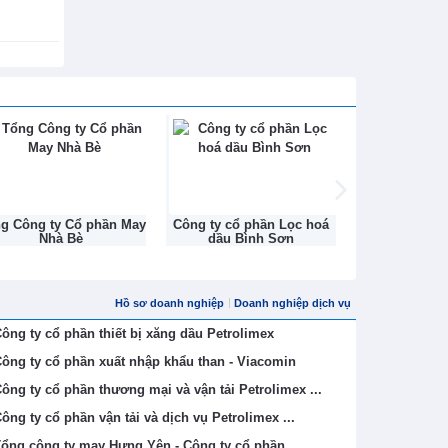
ng Công ty Cổ phần May
Công ty cổ phần Lọc hoá
Công ty Cổ ph
Nhà Bè
dầu Bình Sơn
Na
Hồ sơ doanh nghiệp
Doanh nghiệp dịch vụ
ông ty cổ phần thiết bị xăng dầu Petrolimex
ông ty cổ phần xuất nhập khẩu than - Viacomin
ông ty cổ phần thương mại và vận tải Petrolimex ...
ông ty cổ phần vận tải và dịch vụ Petrolimex ...
ổng công ty may Hưng Yên - Công ty cổ phần