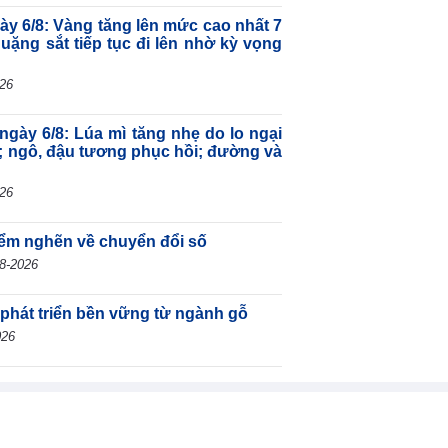
gày 6/8: Vàng tăng lên mức cao nhất 7
quặng sắt tiếp tục đi lên nhờ kỳ vọng
026
ngày 6/8: Lúa mì tăng nhẹ do lo ngại
; ngô, đậu tương phục hồi; đường và
026
iểm nghẽn về chuyển đổi số
8-2026
 phát triển bền vững từ ngành gỗ
026
h mới về quản lý cảng, bến thủy nội
2026