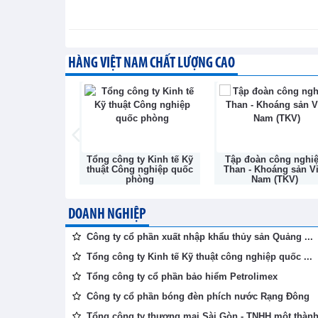
Triển lãm ngành năng lượng: 
XTTM - Thứ năm, 6-8-2026
HÀNG VIỆT NAM CHẤT LƯỢNG CAO
Nghị quyết số 20-NQ/TW: Nân
Nam
TIN BỘ CÔNG THƯƠNG - Thứ năm, 6-
phần Bóng đèn
Tổng công ty Kinh tế Kỹ
Tập đoàn công nghi
c Rạng Đông
thuật Công nghiệp quốc
Than - Khoáng sản Vi
phòng
Nam (TKV)
DOANH NGHIỆP
Công ty cổ phần xuất nhập khẩu thủy sản Quảng ...
Tổng công ty Kinh tế Kỹ thuật công nghiệp quốc ...
Tổng công ty cổ phần bảo hiểm Petrolimex
Công ty cổ phần bóng đèn phích nước Rạng Đông
Tổng công ty thương mại Sài Gòn - TNHH một thành 