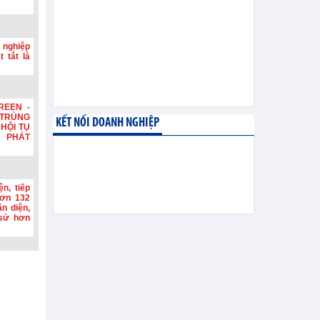
 nghiệp
 tắt là
REEN -
TRÙNG
KẾT NỐI DOANH NGHIỆP
HỘI TỤ
A PHÁT
n, tiếp
hơn 132
n diện,
h sử hơn