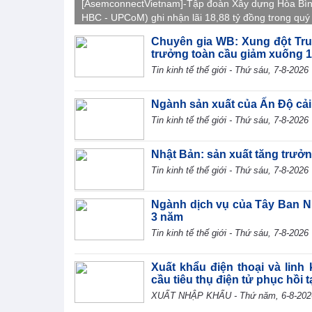
[AsemconnectVietnam]-Tập đoàn Xây dựng Hòa Bì
HBC - UPCoM) ghi nhận lãi 18,88 tỷ đồng trong quý I
kế nửa đầu năm 2026 lãi 41,56 tỷ đồng, giảm 19,1%
Chuyên gia WB: Xung đột Tru
với cùng kỳ và mới hoàn thành 16,6% kế hoạch năm
trưởng toàn cầu giảm xuống 
Tin kinh tế thế giới - Thứ sáu, 7-8-2026
Ngành sản xuất của Ấn Độ cải
Tin kinh tế thế giới - Thứ sáu, 7-8-2026
Nhật Bản: sản xuất tăng trưởn
Tin kinh tế thế giới - Thứ sáu, 7-8-2026
Ngành dịch vụ của Tây Ban N
3 năm
Tin kinh tế thế giới - Thứ sáu, 7-8-2026
Xuất khẩu điện thoại và linh
cầu tiêu thụ điện tử phục hồi t
XUẤT NHẬP KHẨU - Thứ năm, 6-8-202