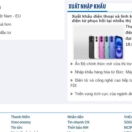
XUẤT NHẬP KHẨU
l
iệt Nam - EU
Xuất khẩu điện thoại và linh 
điện tử phục hồi tại nhiều th
uả hơn
The
điệ
đầu tư
đạt
18,
Ấn Độ chính thức mở cửa thị trư
Nhập khẩu hàng hóa từ Đức: Máy 
Điện tử và công nghệ cao tiếp t
FDI
Triển vọng tích cực của ngành đi
Thanh Niên
Nhân dân
VnE
Vneconomy
Tin nhanh CK
SGG
Tin tức
Thời báo NH
NCI