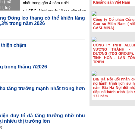
nh (mã
Khoáng sản Việt Nam
nhất trong gần 4 năm rưỡi
I, luỹ
HSBC: Nghị quyết 10 tạo nền tảng
 so
để Việt Nam thu hút dòng vốn chất
ng Đông leo thang có thể khiến tăng
.
Công ty Cổ phần Công
lượng cao
1,3% trong năm 2026
Cao su Miền Nam ( viết
CASUMINA)
Hoạt động sản xuất của Hoa Kỳ
đạt mức cao nhất trong hơn bốn
năm
 thiện chậm
CÔNG TY TNHH ALLG
Phiên họp Chính phủ thường kỳ
VƯỢNG THÀNH - 
tháng 7: Xuất nhập khẩu ước đạt
DƯƠNG (TDG GROUP): 
659,6 tỷ USD, tăng 28,1%
TINH HOA - LAN TỎ
TRIỂN
Đầu tư công tăng tốc, CC1 mở
g trong tháng 7/2026
rộng quy mô
Bia Hà Nội đổi nhận diệ
nối hành trình lịch sử 
năm Bia Hà Nội đổi nhậ
ha tăng trưởng mạnh nhất trong hơn
tiếp nối hành trình lịc
132 năm
 kiện duy trì đà tăng trưởng nhờ nhu
ại nhiều thị trường lớn
6