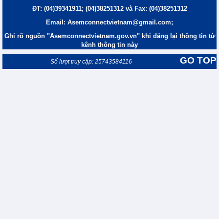
ĐT: (04)39341911; (04)38251312 và Fax: (04)38251312
Email: Asemconnectvietnam@gmail.com;
Ghi rõ nguồn "Asemconnectvietnam.gov.vn" khi đăng lại thông tin từ
kênh thông tin này
GO TOP
Số lượt truy cập: 25743584116