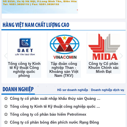
HÀNG VIỆT NAM CHẤT LƯỢNG CAO
h
Tập đoàn công
Công ty Cổ phần
Công ty Cổ Phần
nghiệp Than -
Khuôn Chính xác
Đầu Tư và Thương
Khoáng sản Việt
Minh Đạt
Mại TNG
Nam (TKV)
DOANH NGHIỆP
Hồ sơ doanh nghiệp
Doanh nghiệp dịch vụ
Công ty cổ phần xuất nhập khẩu thủy sản Quảng ...
Tổng công ty Kinh tế Kỹ thuật công nghiệp quốc ...
Tổng công ty cổ phần bảo hiểm Petrolimex
Công ty cổ phần bóng đèn phích nước Rạng Đông