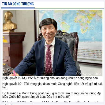
giới ngày 10/8: Vàng ổn
TIN BỘ CÔNG THƯƠNG
định sau khi vượt đỉnh
bảy tuần, đồng duy trì
trên 14.000 USD, quặng sắt giằng co
trước lo ngại nguồn cung
Tin hàng hoá thế giới - Thứ hai, 10-8-2026
Thị trường nông sản thế
giới ngày 10/8: Lúa mì
tăng do rủi ro Biển Đen;
ngô, đậu tương tăng
nhẹ; đường tăng mạnh
Tin hàng hoá thế giới - Thứ hai, 10-8-2026
Tham gia sâu thị trường
công nghiệp chế tạo Hà
Lan: Doanh nghiệp Việt
Nghị quyết 10-NQ/TW: Mở đường cho làn sóng đầu tư công nghệ cao
cần gì?
Nghị quyết 10 - FDI trong giai đoạn mới: Công nghệ, liên kết và giá trị dài
Hội nhập - Thứ hai, 10-8-2026
hạn
Bộ trưởng Lê Mạnh Hùng phát biểu, giải trình làm rõ một số nội dung đại
biểu Quốc hội quan tâm về Luật Dầu khí (sửa đổi)
Việt Nam - Australia: Mở
chương hợp tác mới
Bộ trưởng Bộ Công Thương Lê Mạnh Hùng giải đáp nhiều nội dung tại