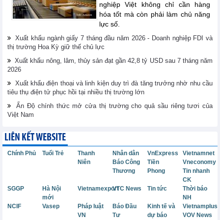
nghiệp Việt không chỉ cần hàng
hóa tốt mà còn phải làm chủ năng
lực số.
Xuất khẩu ngành giấy 7 tháng đầu năm 2026 - Doanh nghiệp FDI và
thị trường Hoa Kỳ giữ thế chủ lực
Xuất khẩu nông, lâm, thủy sản đạt gần 42,8 tỷ USD sau 7 tháng năm
2026
Xuất khẩu điện thoại và linh kiện duy trì đà tăng trưởng nhờ nhu cầu
tiêu thụ điện tử phục hồi tại nhiều thị trường lớn
Ấn Độ chính thức mở cửa thị trường cho quả sầu riêng tươi của
Việt Nam
LIÊN KẾT WEBSITE
Chính Phủ
Tuổi Trẻ
Thanh
Nhân dân
VnExpress
Vietnamnet
Niên
Báo Công
Tiền
Vneconomy
Thương
Phong
Tin nhanh
CK
SGGP
Hà Nội
Vietnamexport
VTC News
Tin tức
Thời báo
mới
NH
NCIF
Vasep
Pháp luật
Báo Đầu
Kinh tế và
Vietnamplus
VN
Tư
dự báo
VOV News