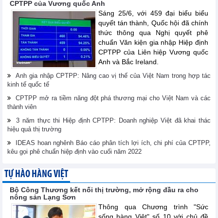
CPTPP của Vương quốc Anh
Sáng 25/6, với 459 đại biểu biểu
quyết tán thành, Quốc hội đã chính
thức thông qua Nghị quyết phê
chuẩn Văn kiện gia nhập Hiệp định
CPTPP của Liên hiệp Vương quốc
Anh và Bắc Ireland.
Anh gia nhập CPTPP: Nâng cao vị thế của Việt Nam trong hợp tác
kinh tế quốc tế
CPTPP mở ra tiềm năng đột phá thương mại cho Việt Nam và các
thành viên
3 năm thực thi Hiệp định CPTPP: Doanh nghiệp Việt đã khai thác
hiệu quả thị trường
IDEAS hoan nghênh Báo cáo phân tích lợi ích, chi phí của CPTPP,
kêu gọi phê chuẩn hiệp định vào cuối năm 2022
TỰ HÀO HÀNG VIỆT
Bộ Công Thương kết nối thị trường, mở rộng đầu ra cho
nông sản Lạng Sơn
Thông qua Chương trình "Sức
sống hàng Việt" số 10 với chủ đề