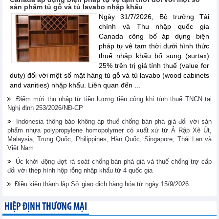
sản phẩm tủ gỗ và tủ lavabo nhập khẩu
Ngày 31/7/2026, Bộ trưởng Tài
chính và Thu nhập quốc gia
Canada công bố áp dụng biện
pháp tự vệ tạm thời dưới hình thức
thuế nhập khẩu bổ sung (surtax)
25% trên trị giá tính thuế (value for
duty) đối với một số mặt hàng tủ gỗ và tủ lavabo (wood cabinets
and vanities) nhập khẩu. Liên quan đến ...
Điểm mới thu nhập từ tiền lương tiền công khi tính thuế TNCN tại
Nghị định 253/2026/NĐ-CP
Indonesia thông báo không áp thuế chống bán phá giá đối với sản
phẩm nhựa polypropylene homopolymer có xuất xứ từ Ả Rập Xê Út,
Malaysia, Trung Quốc, Philippines, Hàn Quốc, Singapore, Thái Lan và
Việt Nam
Úc khởi động đợt rà soát chống bán phá giá và thuế chống trợ cấp
đối với thép hình hộp rỗng nhập khẩu từ 4 quốc gia
Điều kiện thành lập Sở giao dịch hàng hóa từ ngày 15/9/2026
HIỆP ĐỊNH THƯƠNG MẠI