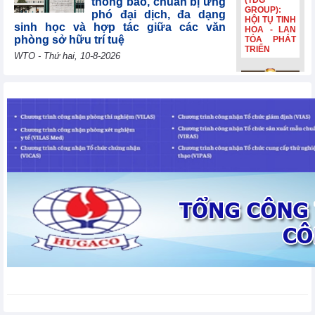
(TDG
thông báo, chuẩn bị ứng
GROUP):
phó đại dịch, đa dạng
HỘI TỤ TINH
sinh học và hợp tác giữa các văn
HOA - LAN
phòng sở hữu trí tuệ
TỎA PHÁT
TRIỂN
WTO - Thứ hai, 10-8-2026
Uzbekistan tái khẳng
Bia Hà Nội
định mục tiêu gia nhập
đổi nhận
WTO năm 2026, cảm ơn
diện, tiếp
các nước thành viên vì
nối hành
trình lịch sử
sự hợp tác liên tục
hơn 132
WTO - Thứ hai, 10-8-2026
năm Bia Hà
Nội đổi nhận
diện, tiếp
nối hành
Lithuania đóng góp
trình lịch sử
30.000 EUR để giúp các
hơn 132
nền kinh tế đang phát
năm
triển và các nước kém
phát triển nhất nâng cao năng lực
thương mại
WTO - Thứ hai, 10-8-2026
Thị trường kim loại thế