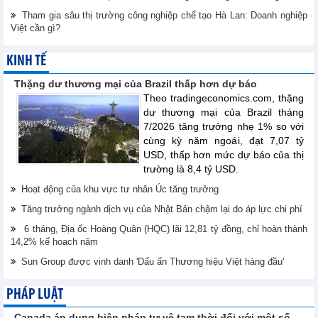
Tham gia sâu thị trường công nghiệp chế tạo Hà Lan: Doanh nghiệp
Việt cần gì?
KINH TẾ
Thặng dư thương mại của Brazil thấp hơn dự báo
Theo tradingeconomics.com, thặng
dư thương mại của Brazil tháng
7/2026 tăng trưởng nhẹ 1% so với
cùng kỳ năm ngoái, đạt 7,07 tỷ
USD, thấp hơn mức dự báo của thị
trường là 8,4 tỷ USD.
Hoạt động của khu vực tư nhân Úc tăng trưởng
Tăng trưởng ngành dịch vụ của Nhật Bản chậm lại do áp lực chi phí
6 tháng, Địa ốc Hoàng Quân (HQC) lãi 12,81 tỷ đồng, chỉ hoàn thành
14,2% kế hoạch năm
Sun Group được vinh danh 'Dấu ấn Thương hiệu Việt hàng đầu'
PHÁP LUẬT
Canada áp dụng biện pháp tự vệ tạm thời đối với một số