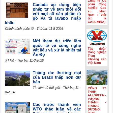
Công ty Cổ
tế mới nổi
Canada áp dụng biện
phần Công
nghiệp Cao
pháp tự vệ tạm thời đối
Hành trình gắn
su Miền
với một số sản phẩm tủ
Nam ( viết
kết và nét đẹp
gỗ và tủ lavabo nhập
tắt là
văn hóa Phân lân
CASUMINA)
khẩu
Văn Điển
Chính sách quốc tế - Thứ ba, 11-8-2026
Không còn lãi
thanh lý tài sản,
lợi nhuận quý
Mời tham dự triển lãm
II/2026 của HBC
quốc tế về công nghệ
giảm 55%
Tập đoàn
vật liệu và xử lý nhiệt tại
Công nghiệp
Ấn Độ
Kinh doanh và
Than -
Phát triển Bình
Khoáng sản
XTTM - Thứ ba, 11-8-2026
Việt Nam
Dương (TDC):
Lợi nhuận sau
thuế 6 tháng
Thặng dư thương mại
giảm 82,9%,
của Brazil thấp hơn dự
dòng tiền âm
báo
thêm 126,9 tỷ
Tin kinh tế thế giới - Thứ ba, 11-
CÔNG TY
đồng
TNHH
8-2026
ALLGREEN -
VƯỢNG
THÀNH -
Các nước thành viên
TRÙNG
WTO thảo luận về các
DƯƠNG