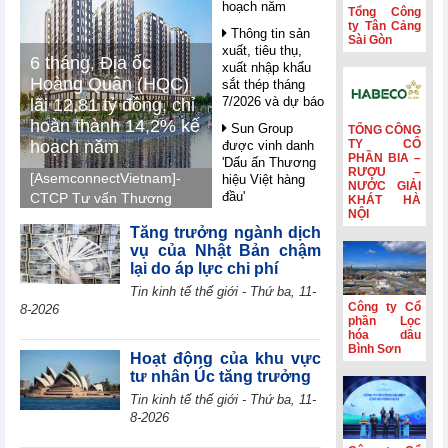
hoạch năm
Tổng Công
ty Tân Cảng
Thông tin sản
Sài Gòn
xuất, tiêu thụ,
6 tháng, Địa ốc
xuất nhập khẩu
Hoàng Quân (HQC)
sắt thép tháng
7/2026 và dự báo
lãi 12,81 tỷ đồng, chỉ
hoàn thành 14,2% kế
Sun Group
TỔNG CÔNG
hoạch năm
TY CỔ
được vinh danh
PHẦN BIA –
'Dấu ấn Thương
RƯỢU –
[AsemconnectVietnam]-
hiệu Việt hàng
NƯỚC GIẢI
đầu'
CTCP Tư vấn Thương
KHÁT HÀ
NỘI
mại Dịch vụ Địa ốc
Nghị quyết 10 -
Tăng trưởng ngành dịch
Hoàng Quân (mã HQC -
FDI trong giai
vụ của Nhật Bản chậm
sàn HOSE) ghi nhận lãi
đoạn mới: Công
lại do áp lực chi phí
nghệ, liên kết và
7,41 tỷ đồng trong quý
Tin kinh tế thế giới - Thứ ba, 11-
giá trị dài hạn
II, luỹ kế nửa đầu năm
Công ty Cổ
8-2026
2026 lãi 12,81 tỷ đồng
Petrolimex
phần Lọc
(PLX) hái quả
hóa dầu
và hoàn thành 14,2% so
Bình Sơn
ngọt từ hoạt động
với kế hoạch năm 2026.
Hoạt động của khu vực
kinh doanh ngoài
tư nhân Úc tăng trưởng
xăng dầu
Tin kinh tế thế giới - Thứ ba, 11-
WB: AI mở ra
8-2026
cơ hội bứt phá
cho các nền kinh