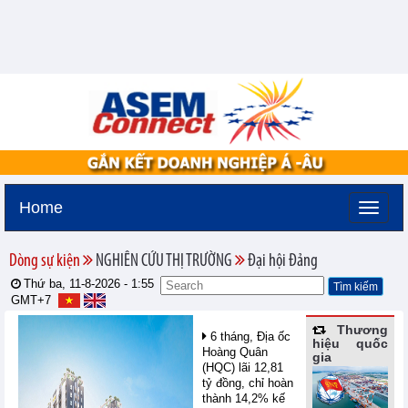
Home
Dòng sự kiện
NGHIÊN CỨU THỊ TRƯỜNG
Đại hội Đảng
Thứ ba, 11-8-2026 -
1:55
GMT+7
Thương
6 tháng, Địa ốc
hiệu quốc
Hoàng Quân
gia
(HQC) lãi 12,81
tỷ đồng, chỉ hoàn
thành 14,2% kế