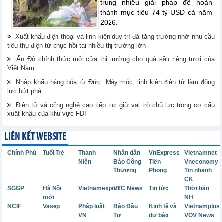
trung nhiều giải pháp để hoàn
thành mục tiêu 74 tỷ USD cả năm
2026.
Xuất khẩu điện thoại và linh kiện duy trì đà tăng trưởng nhờ nhu cầu
tiêu thụ điện tử phục hồi tại nhiều thị trường lớn
Ấn Độ chính thức mở cửa thị trường cho quả sầu riêng tươi của
Việt Nam
Nhập khẩu hàng hóa từ Đức: Máy móc, linh kiện điện tử làm động
lực bứt phá
Điện tử và công nghệ cao tiếp tục giữ vai trò chủ lực trong cơ cấu
xuất khẩu của khu vực FDI
LIÊN KẾT WEBSITE
Chính Phủ
Tuổi Trẻ
Thanh
Nhân dân
VnExpress
Vietnamnet
Niên
Báo Công
Tiền
Vneconomy
Thương
Phong
Tin nhanh
CK
SGGP
Hà Nội
Vietnamexport
VTC News
Tin tức
Thời báo
mới
NH
NCIF
Vasep
Pháp luật
Báo Đầu
Kinh tế và
Vietnamplus
VN
Tư
dự báo
VOV News