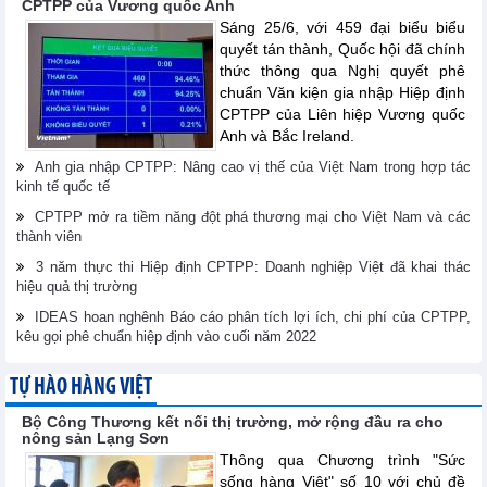
CPTPP của Vương quốc Anh
Sáng 25/6, với 459 đại biểu biểu
quyết tán thành, Quốc hội đã chính
thức thông qua Nghị quyết phê
chuẩn Văn kiện gia nhập Hiệp định
CPTPP của Liên hiệp Vương quốc
Anh và Bắc Ireland.
Anh gia nhập CPTPP: Nâng cao vị thế của Việt Nam trong hợp tác
kinh tế quốc tế
CPTPP mở ra tiềm năng đột phá thương mại cho Việt Nam và các
thành viên
3 năm thực thi Hiệp định CPTPP: Doanh nghiệp Việt đã khai thác
hiệu quả thị trường
IDEAS hoan nghênh Báo cáo phân tích lợi ích, chi phí của CPTPP,
kêu gọi phê chuẩn hiệp định vào cuối năm 2022
TỰ HÀO HÀNG VIỆT
Bộ Công Thương kết nối thị trường, mở rộng đầu ra cho
nông sản Lạng Sơn
Thông qua Chương trình "Sức
sống hàng Việt" số 10 với chủ đề