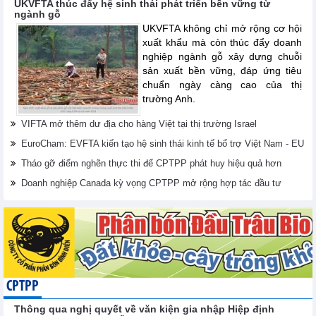
UKVFTA thúc đẩy hệ sinh thái phát triển bền vững từ
ngành gỗ
UKVFTA không chỉ mở rộng cơ hội
xuất khẩu mà còn thúc đẩy doanh
nghiệp ngành gỗ xây dựng chuỗi
sản xuất bền vững, đáp ứng tiêu
chuẩn ngày càng cao của thị
trường Anh.
VIFTA mở thêm dư địa cho hàng Việt tại thị trường Israel
EuroCham: EVFTA kiến tạo hệ sinh thái kinh tế bổ trợ Việt Nam - EU
Tháo gỡ điểm nghẽn thực thi để CPTPP phát huy hiệu quả hơn
Doanh nghiệp Canada kỳ vọng CPTPP mở rộng hợp tác đầu tư
CPTPP
Thông qua nghị quyết về văn kiện gia nhập Hiệp định