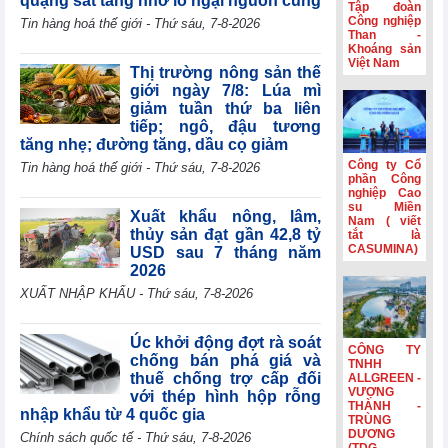
quặng sắt tăng nhờ lo ngại nguồn cung
Tập đoàn
Eurozone đạt
Công nghiệp
Tin hàng hoá thế giới - Thứ sáu, 7-8-2026
mức cao nhất
Than -
Khoáng sản
trong gần 4 năm
Việt Nam
rưỡi
Thị trường nông sản thế
giới ngày 7/8: Lúa mì
HSBC: Nghị
giảm tuần thứ ba liên
quyết 10 tạo nền
tiếp; ngô, đậu tương
tảng để Việt Nam
tăng nhẹ; đường tăng, dầu cọ giảm
thu hút dòng vốn
chất lượng cao
Công ty Cổ
Tin hàng hoá thế giới - Thứ sáu, 7-8-2026
phần Công
Hoạt động sản
nghiệp Cao
xuất của Hoa Kỳ
su Miền
Xuất khẩu nông, lâm,
Nam ( viết
đạt mức cao nhất
thủy sản đạt gần 42,8 tỷ
tắt là
trong hơn bốn
CASUMINA)
USD sau 7 tháng năm
năm
2026
Phiên họp
XUẤT NHẬP KHẨU - Thứ sáu, 7-8-2026
Chính phủ
thường kỳ tháng
7: Xuất nhập
Úc khởi động đợt rà soát
CÔNG TY
khẩu ước đạt
chống bán phá giá và
TNHH
659,6 tỷ USD,
thuế chống trợ cấp đối
ALLGREEN -
tăng 28,1%
VƯỢNG
với thép hình hộp rỗng
THÀNH -
nhập khẩu từ 4 quốc gia
TRÙNG
DƯƠNG
Chính sách quốc tế - Thứ sáu, 7-8-2026