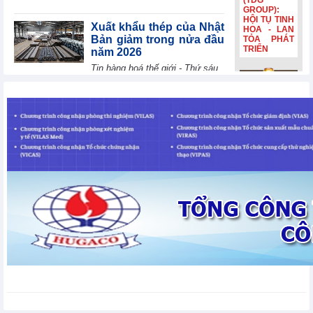
(TDG
GROUP):
HỘI TỤ TINH
Xuất khẩu thép của Nhật
HOA - LAN
Bản giảm trong nửa đầu
TỎA PHÁT
TRIỂN
năm 2026
Tin hàng hoá thế giới - Thứ sáu,
7-8-2026
Bia Hà Nội
đổi nhận
Điều kiện thành lập Sở
diện, tiếp
giao dịch hàng hóa từ
nối hành
trình lịch sử
ngày 15/9/2026
hơn 132
Chính sách trong nước - Thứ
năm Bia Hà
Nội đổi nhận
sáu, 7-8-2026
diện, tiếp
nối hành
trình lịch sử
Dự thảo Luật Phát triển
hơn 132
công nghiệp văn hóa:
năm
Thể chế hóa Nghị quyết
số 80-NQ/TW
Chính sách trong nước - Thứ sáu, 7-8-2026
Thương mại điện tử tiếp
sức tiêu thụ nhãn lồng