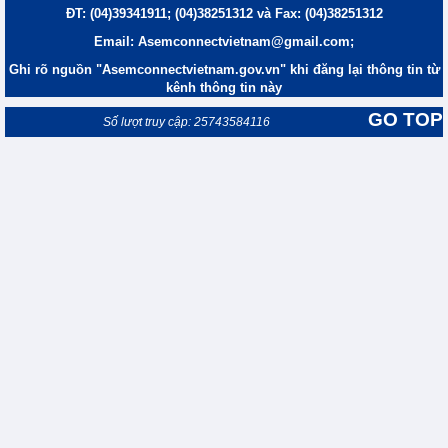
ĐT: (04)39341911; (04)38251312 và Fax: (04)38251312
Email: Asemconnectvietnam@gmail.com;
Ghi rõ nguồn "Asemconnectvietnam.gov.vn" khi đăng lại thông tin từ
kênh thông tin này
GO TOP
Số lượt truy cập: 25743584116