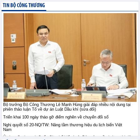
Hưng Yên
TIN BỘ CÔNG THƯƠNG
XTTM - Thứ sáu, 7-8-2026
Bộ trưởng Bộ Công
Thương Lê Mạnh Hùng
giải đáp nhiều nội dung
tại phiên thảo luận Tổ về
dự án Luật Dầu khí (sửa đổi)
TIN BỘ CÔNG THƯƠNG - Thứ sáu, 7-8-2026
Ngành dịch vụ của Tây
Ban Nha tăng trưởng
mạnh nhất trong hơn 3
năm
Tin kinh tế thế giới - Thứ sáu, 7-8-2026
Bộ trưởng Bộ Công Thương Lê Mạnh Hùng giải đáp nhiều nội dung tại
Ngành sản xuất của Ấn
phiên thảo luận Tổ về dự án Luật Dầu khí (sửa đổi)
Độ cải thiện chậm
Triển khai 100 ngày tháo gỡ điểm nghẽn về chuyển đổi số
Tin kinh tế thế giới - Thứ sáu, 7-
Nghị quyết số 20-NQ/TW: Nâng tầm thương hiệu du lịch biển Việt
8-2026
Nam
Ủy ban Cạnh tranh Quốc Gia phổ biến Luật Bảo vệ quyền lợi người tiêu