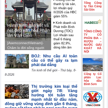
Tổng Công
thanh lý tài sản,
ty Tân Cảng
lợi nhuận quý
Sài Gòn
II/2026 của HBC
giảm 55%
Kinh doanh và
Hành trình gắn kết và
Phát triển Bình
nét đẹp văn hóa Phân
Dương (TDC):
TỔNG CÔNG
lân Văn Điển
TY CỔ
Lợi nhuận sau
PHẦN BIA –
thuế 6 tháng
RƯỢU –
[AsemconnectVietnam]-
giảm 82,9%,
NƯỚC GIẢI
dòng tiền âm
Chăm lo đời sống người
KHÁT HÀ
thêm 126,9 tỷ
NỘI
lao động, Phân lân Văn
đồng
BOJ: Nhu cầu AI toàn
Điển tổ chức tham quan,
cầu có thể gây ra lạm
nghỉ mát Trung Quốc
VIFTA mở thêm
phát dai dẳng
dư địa cho hàng
2026, gắn kết tập thể,
Tin kinh tế thế giới - Thứ bảy, 8-
Việt tại thị trường
tái tạo năng lượng và
Công ty Cổ
Israel
8-2026
lan tỏa văn hóa doanh
phần Lọc
Coteccons
hóa dầu
nghiệp.
Bình Sơn
(CTD) lãi 788 tỷ
Thị trường kim loại thế
đồng năm tài
giới ngày 7/8: Vàng
chính 2026
hướng tới tuần tăng
mạnh nhất từ đầu năm,
Sản lượng sản
đồng giữ vững vùng đỉnh gần 6 tháng,
xuất công nghiệp
khu vực