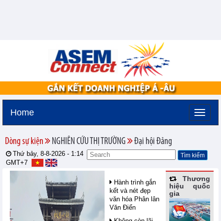
Home
Dòng sự kiện
NGHIÊN CỨU THỊ TRƯỜNG
Đại hội Đảng
Thứ bảy, 8-8-2026 -
1:14
GMT+7
Thương
Hành trình gắn
hiệu quốc
kết và nét đẹp
gia
văn hóa Phân lân
Văn Điển
Không còn lãi