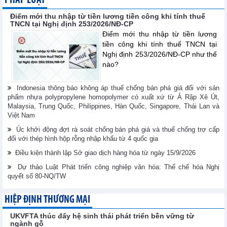
PHÁP LUẬT
Điểm mới thu nhập từ tiền lương tiền công khi tính thuế
TNCN tại Nghị định 253/2026/NĐ-CP
Điểm mới thu nhập từ tiền lương
tiền công khi tính thuế TNCN tại
Nghị định 253/2026/NĐ-CP như thế
nào?
Indonesia thông báo không áp thuế chống bán phá giá đối với sản
phẩm nhựa polypropylene homopolymer có xuất xứ từ Ả Rập Xê Út,
Malaysia, Trung Quốc, Philippines, Hàn Quốc, Singapore, Thái Lan và
Việt Nam
Úc khởi động đợt rà soát chống bán phá giá và thuế chống trợ cấp
đối với thép hình hộp rỗng nhập khẩu từ 4 quốc gia
Điều kiện thành lập Sở giao dịch hàng hóa từ ngày 15/9/2026
Dự thảo Luật Phát triển công nghiệp văn hóa: Thể chế hóa Nghị
quyết số 80-NQ/TW
HIỆP ĐỊNH THƯƠNG MẠI
UKVFTA thúc đẩy hệ sinh thái phát triển bền vững từ
ngành gỗ