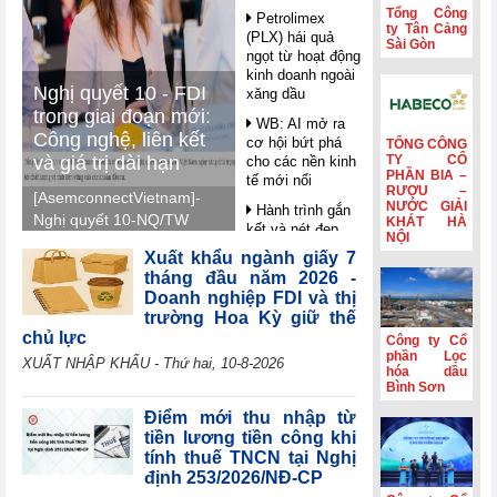
Tổng Công
Petrolimex
ty Tân Cảng
(PLX) hái quả
Sài Gòn
ngọt từ hoạt động
kinh doanh ngoài
Nghị quyết 10 - FDI
xăng dầu
trong giai đoạn mới:
WB: AI mở ra
Công nghệ, liên kết
cơ hội bứt phá
TỔNG CÔNG
và giá trị dài hạn
TY CỔ
cho các nền kinh
PHẦN BIA –
tế mới nổi
RƯỢU –
[AsemconnectVietnam]-
NƯỚC GIẢI
Hành trình gắn
Nghị quyết 10-NQ/TW
KHÁT HÀ
kết và nét đẹp
NỘI
đang phát đi một thông
văn hóa Phân lân
Xuất khẩu ngành giấy 7
điệp mới tới cộng đồng
Văn Điển
tháng đầu năm 2026 -
đầu tư quốc tế: Việt
Doanh nghiệp FDI và thị
Không còn lãi
Nam không chỉ cần
thanh lý tài sản,
trường Hoa Kỳ giữ thế
thêm vốn đầu tư trực
lợi nhuận quý
chủ lực
Công ty Cổ
tiếp nước ngoài (FDI),
II/2026 của HBC
phần Lọc
XUẤT NHẬP KHẨU - Thứ hai, 10-8-2026
giảm 55%
hóa dầu
mà hướng tới những
Bình Sơn
dòng vốn tạo ra giá trị
Kinh doanh và
Điểm mới thu nhập từ
gia tăng cao hơn, mang
Phát triển Bình
tiền lương tiền công khi
Dương (TDC):
theo công nghệ, tri thức,
tính thuế TNCN tại Nghị
Lợi nhuận sau
kỹ năng và tạo được mối
định 253/2026/NĐ-CP
thuế 6 tháng
liên kết sâu hơn với nền
giảm 82,9%,