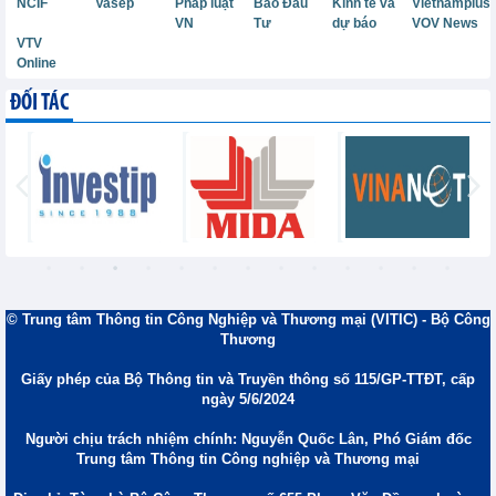
NCIF
Vasep
Pháp luật
Báo Đầu
Kinh tế và
Vietnamplus
VN
Tư
dự báo
VOV News
VTV
Online
ĐỐI TÁC
© Trung tâm Thông tin Công Nghiệp và Thương mại (VITIC) - Bộ Công
Thương
Giấy phép của Bộ Thông tin và Truyền thông số 115/GP-TTĐT, cấp
ngày 5/6/2024
Người chịu trách nhiệm chính: Nguyễn Quốc Lân, Phó Giám đốc
Trung tâm Thông tin Công nghiệp và Thương mại