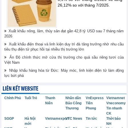
26,12% so với tháng 7/2025.
Xuất khẩu nông, lâm, thủy sản đạt gần 42,8 tỷ USD sau 7 tháng năm
2026
Xuất khẩu điện thoại và linh kiện duy trì đà tăng trưởng nhờ nhu cầu
tiêu thụ điện tử phục hồi tại nhiều thị trường lớn
Ấn Độ chính thức mở cửa thị trường cho quả sầu riêng tươi của
Việt Nam
Nhập khẩu hàng hóa từ Đức: Máy móc, linh kiện điện tử làm động
lực bứt phá
LIÊN KẾT WEBSITE
Chính Phủ
Tuổi Trẻ
Thanh
Nhân dân
VnExpress
Vietnamnet
Niên
Báo Công
Tiền
Vneconomy
Thương
Phong
Tin nhanh
CK
SGGP
Hà Nội
Vietnamexport
VTC News
Tin tức
Thời báo
mới
NH