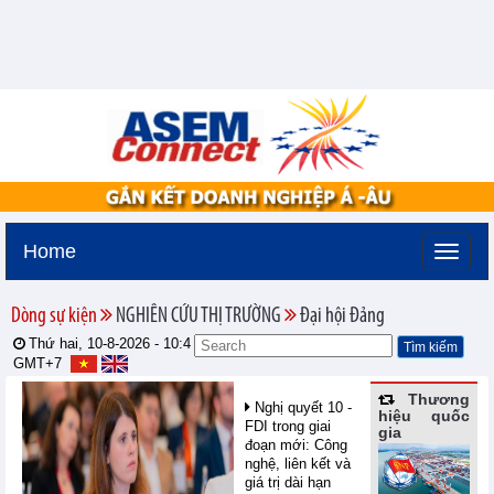
Home
Dòng sự kiện
NGHIÊN CỨU THỊ TRƯỜNG
Đại hội Đảng
Thứ hai, 10-8-2026 -
10:4
GMT+7
Thương
Nghị quyết 10 -
hiệu quốc
FDI trong giai
gia
đoạn mới: Công
nghệ, liên kết và
giá trị dài hạn