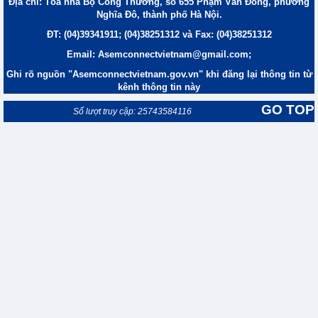
Địa chỉ: Tòa nhà Bộ Công Thương, số 655 Phạm Văn Đồng, phường
Nghĩa Đô, thành phố Hà Nội.
ĐT: (04)39341911; (04)38251312 và Fax: (04)38251312
Email: Asemconnectvietnam@gmail.com;
Ghi rõ nguồn "Asemconnectvietnam.gov.vn" khi đăng lại thông tin từ
kênh thông tin này
GO TOP
Số lượt truy cập: 25743584116