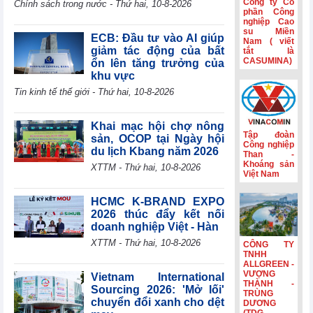
Công ty Cổ
Chính sách trong nước - Thứ hai, 10-8-2026
kinh tế trong nước.
dòng tiền âm
phần Công
nghiệp Cao
thêm 126,9 tỷ
su Miền
đồng
ECB: Đầu tư vào AI giúp
Nam ( viết
giảm tác động của bất
tắt là
VIFTA mở thêm
CASUMINA)
ổn lên tăng trưởng của
dư địa cho hàng
khu vực
Việt tại thị trường
Israel
Tin kinh tế thế giới - Thứ hai, 10-8-2026
Coteccons
(CTD) lãi 788 tỷ
Khai mạc hội chợ nông
đồng năm tài
Tập đoàn
sản, OCOP tại Ngày hội
chính 2026
Công nghiệp
du lịch Kbang năm 2026
Than -
Sản lượng sản
Khoáng sản
XTTM - Thứ hai, 10-8-2026
Việt Nam
xuất công nghiệp
khu vực
Eurozone đạt
HCMC K-BRAND EXPO
mức cao nhất
2026 thúc đẩy kết nối
trong gần 4 năm
doanh nghiệp Việt - Hàn
rưỡi
XTTM - Thứ hai, 10-8-2026
CÔNG TY
TNHH
ALLGREEN -
VƯỢNG
Vietnam International
THÀNH -
Sourcing 2026: 'Mở lối'
TRÙNG
chuyển đổi xanh cho dệt
DƯƠNG