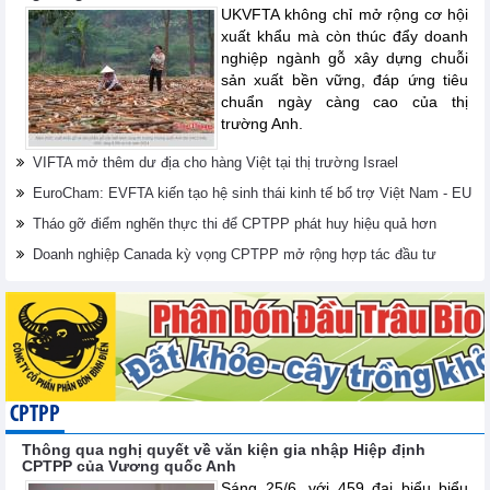
UKVFTA không chỉ mở rộng cơ hội
xuất khẩu mà còn thúc đẩy doanh
nghiệp ngành gỗ xây dựng chuỗi
sản xuất bền vững, đáp ứng tiêu
chuẩn ngày càng cao của thị
trường Anh.
VIFTA mở thêm dư địa cho hàng Việt tại thị trường Israel
EuroCham: EVFTA kiến tạo hệ sinh thái kinh tế bổ trợ Việt Nam - EU
Tháo gỡ điểm nghẽn thực thi để CPTPP phát huy hiệu quả hơn
Doanh nghiệp Canada kỳ vọng CPTPP mở rộng hợp tác đầu tư
CPTPP
Thông qua nghị quyết về văn kiện gia nhập Hiệp định
CPTPP của Vương quốc Anh
Sáng 25/6, với 459 đại biểu biểu