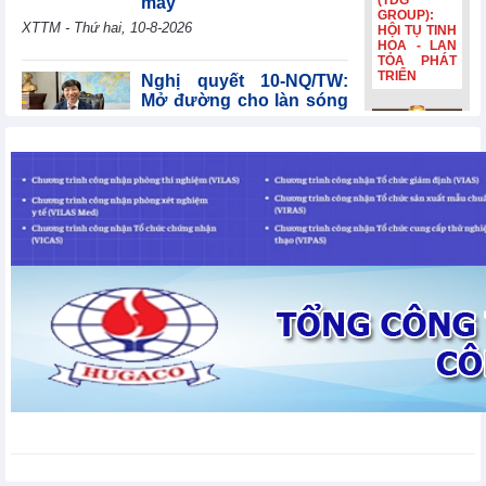
(TDG
may
GROUP):
XTTM - Thứ hai, 10-8-2026
HỘI TỤ TINH
HOA - LAN
TỎA PHÁT
TRIỂN
Nghị quyết 10-NQ/TW:
Mở đường cho làn sóng
đầu tư công nghệ cao
TIN BỘ CÔNG THƯƠNG - Thứ
Bia Hà Nội
hai, 10-8-2026
đổi nhận
diện, tiếp
nối hành
trình lịch sử
Indonesia thông báo
hơn 132
không áp thuế chống
năm Bia Hà
bán phá giá đối với sản
Nội đổi nhận
phẩm nhựa
diện, tiếp
nối hành
polypropylene homopolymer có xuất
trình lịch sử
xứ từ Ả Rập Xê Út, Malaysia, Trung
hơn 132
Quốc, Philippines, Hàn Quốc,
năm
Singapore, Thái Lan và Việt Nam
Chính sách quốc tế - Thứ hai, 10-8-2026
Bộ trưởng Lê Mạnh
Hùng phát biểu, giải trình
làm rõ một số nội dung