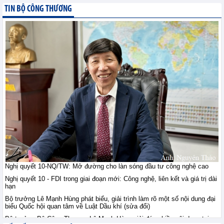
đại biểu Quốc hội quan
TIN BỘ CÔNG THƯƠNG
tâm về Luật Dầu khí (sửa đổi)
TIN BỘ CÔNG THƯƠNG - Thứ hai, 10-8-2026
Nghị quyết 10-NQ/TW: Mở đường cho làn sóng đầu tư công nghệ cao
Nghị quyết 10 - FDI trong giai đoạn mới: Công nghệ, liên kết và giá trị dài
hạn
Bộ trưởng Lê Mạnh Hùng phát biểu, giải trình làm rõ một số nội dung đại
biểu Quốc hội quan tâm về Luật Dầu khí (sửa đổi)
Bộ trưởng Bộ Công Thương Lê Mạnh Hùng giải đáp nhiều nội dung tại