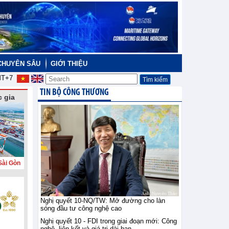
CHUYÊN SÂU
GIỚI THIỆU
T+7
TIN BỘ CÔNG THƯƠNG
 gia
Sài Gòn
Nghị quyết 10-NQ/TW: Mở đường cho làn
sóng đầu tư công nghệ cao
Nghị quyết 10 - FDI trong giai đoạn mới: Công
nghệ, liên kết và giá trị dài hạn