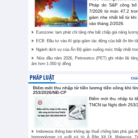
Pháp do S&P công bố đ
7/2026 từ mức 47,2 tro
giảm nhẹ nhất kể từ khi
vào tháng 2/2026.
Eurozone: lạm phát chỉ tăng nhẹ bất chấp giá năng lượn
ECB: Đầu tư vào AI giúp giảm tác động của bất ổn lên 
Ngành dịch vụ của Ấn Độ giảm xuống mức thấp nhất tro
Nửa đầu năm 2026, Petrosetco (PET) ghi nhận lãi tăn
âm hơn 1.050 tỷ đồng
PHÁP LUẬT
Chí
Điểm mới thu nhập từ tiền lương tiền công khi tí
253/2026/NĐ-CP
Điểm mới thu nhập từ tiề
TNCN tại Nghị định 253
Indonesia thông báo không áp thuế chống bán phá giá đ
homopolymer có xuất xứ từ Ả Rập Xê Út, Malaysia, Tr