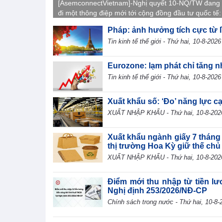
[AsemconnectVietnam]-Nghị quyết 10-NQ/TW đang 
đi một thông điệp mới tới cộng đồng đầu tư quốc tế:
Nam không chỉ cần thêm vốn đầu tư trực tiếp nước 
Pháp: ảnh hưởng tích cực từ l
(FDI), mà hướng tới những dòng vốn tạo ra giá trị g
Tin kinh tế thế giới - Thứ hai, 10-8-2026
cao hơn, mang theo công nghệ, tri thức, kỹ năng và
được mối liên kết sâu hơn với nền kinh tế trong nướ
Eurozone: lạm phát chỉ tăng n
Tin kinh tế thế giới - Thứ hai, 10-8-2026
Xuất khẩu số: ‘Đo’ năng lực c
XUẤT NHẬP KHẨU - Thứ hai, 10-8-202
Xuất khẩu ngành giấy 7 tháng
thị trường Hoa Kỳ giữ thế chủ
XUẤT NHẬP KHẨU - Thứ hai, 10-8-202
Điểm mới thu nhập từ tiền lư
Nghị định 253/2026/NĐ-CP
Chính sách trong nước - Thứ hai, 10-8-