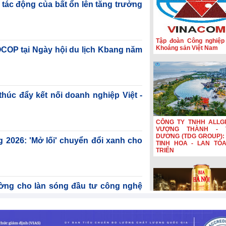
 tác động của bất ổn lên tăng trưởng
Tập đoàn Công nghiệp
Khoáng sản Việt Nam
OCOP tại Ngày hội du lịch Kbang năm
c đẩy kết nối doanh nghiệp Việt -
CÔNG TY TNHH ALLG
VƯỢNG THÀNH - 
DƯƠNG (TDG GROUP): 
g 2026: 'Mở lối' chuyển đổi xanh cho
TINH HOA - LAN TỎ
TRIỂN
ờng cho làn sóng đầu tư công nghệ
8-2026
Bia Hà Nội đổi nhận diệ
nối hành trình lịch sử 
năm Bia Hà Nội đổi nhậ