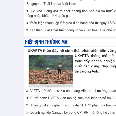
Singapore, Thái Lan và Việt Nam
Úc khởi động đợt rà soát chống bán phá giá và thuế c
rỗng nhập khẩu từ 4 quốc gia
Điều kiện thành lập Sở giao dịch hàng hóa từ ngày 15/9
Dự thảo Luật Phát triển công nghiệp văn hóa: Thể chế 
HIỆP ĐỊNH THƯƠNG MẠI
UKVFTA thúc đẩy hệ sinh thái phát triển bền vữn
UKVFTA không chỉ mở r
thúc đẩy doanh nghiệp
xuất bền vững, đáp ứng
thị trường Anh.
VIFTA mở thêm dư địa cho hàng Việt tại thị trường Israe
EuroCham: EVFTA kiến tạo hệ sinh thái kinh tế bổ trợ V
Tháo gỡ điểm nghẽn thực thi để CPTPP phát huy hiệu q
Doanh nghiệp Canada kỳ vọng CPTPP mở rộng hợp tác 