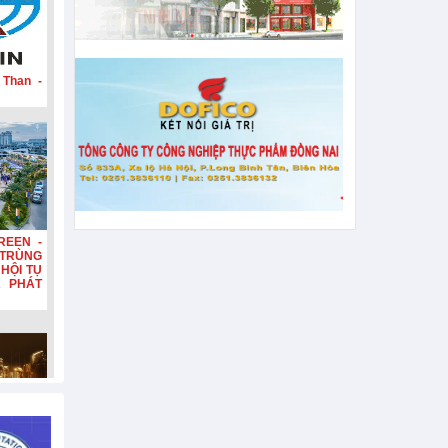
 Than -
REEN -
TRÙNG
HỘI TỤ
A PHÁT
n, tiếp
hơn 132
n diện,