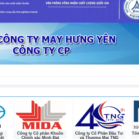
tiếp nối hành trình lịc
 thuế chống bán phá giá đối với sản
132 năm
mopolymer có xuất xứ từ Ả Rập Xê
ilippines, Hàn Quốc, Singapore, Thái
biểu, giải trình làm rõ một số nội
m về Luật Dầu khí (sửa đổi)
8-2026
ệp
Công ty Cổ phần Khuôn
Công ty Cổ Phần Đầu Tư
Tổ
ệt
Chính xác Minh Đạt
và Thương Mại TNG