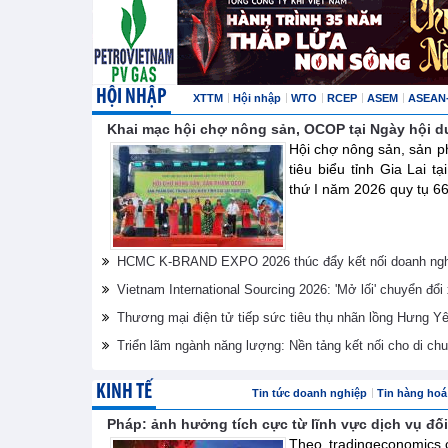
HỘI NHẬP
XTTM
Hội nhập
WTO
RCEP
ASEM
ASEAN
Khai mạc hội chợ nông sản, OCOP tại Ngày hội d
Hội chợ nông sản, sản 
tiêu biểu tỉnh Gia Lai t
thứ I năm 2026 quy tụ 66
HCMC K-BRAND EXPO 2026 thúc đẩy kết nối doanh nghi
Vietnam International Sourcing 2026: 'Mở lối' chuyển đổ
Thương mại điện tử tiếp sức tiêu thụ nhãn lồng Hưng Y
Triển lãm ngành năng lượng: Nền tảng kết nối cho di ch
KINH TẾ
Tin tức doanh nghiệp
Tin hàng hoá 
Pháp: ảnh hưởng tích cực từ lĩnh vực dịch vụ đối
Theo tradingeconomics