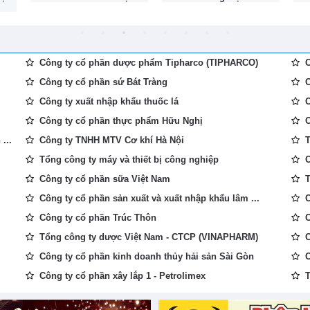
Công ty cổ phần dược phẩm Tipharco (TIPHARCO)
C
Công ty cổ phần sứ Bát Tràng
C
Công ty xuất nhập khẩu thuốc lá
C
Công ty cổ phần thực phẩm Hữu Nghị
C
...
Công ty TNHH MTV Cơ khí Hà Nội
T
Tổng công ty máy và thiết bị công nghiệp
C
Công ty cổ phần sữa Việt Nam
T
Công ty cổ phần sản xuất và xuất nhập khẩu lâm ...
C
Công ty cổ phần Trúc Thôn
C
Tổng công ty dược Việt Nam - CTCP (VINAPHARM)
C
Công ty cổ phần kinh doanh thủy hải sản Sài Gòn
C
Công ty cổ phần xây lắp 1 - Petrolimex
T