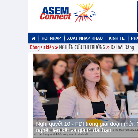
HỘI NHẬP
XUẤT NHẬP KHẨU
KINH TẾ
PH
Dòng sự kiện
NGHIÊN CỨU THỊ TRƯỜNG
Đại hội Đảng
Nghị quyết 10 - FDI trong giai đoạn mới:
nghệ, liên kết và giá trị dài hạn