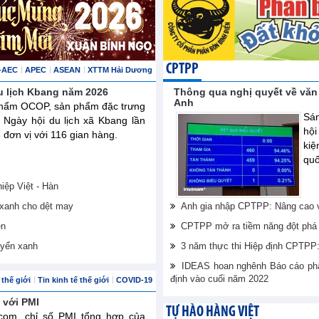
CPTPP
-AEC
APEC
ASEAN
XTTM Hải Dương
u lịch Kbang năm 2026
Thông qua nghị quyết về văn
Anh
phẩm OCOP, sản phẩm đặc trưng
Sán
ại Ngày hội du lịch xã Kbang lần
hội
 đơn vị với 116 gian hàng.
ki
quố
ệp Việt - Hàn
i xanh cho dệt may
Anh gia nhập CPTPP: Nâng cao vị
ên
CPTPP mở ra tiềm năng đột phá 
uyển xanh
3 năm thực thi Hiệp định CPTPP: 
IDEAS hoan nghênh Báo cáo phân
định vào cuối năm 2022
thế giới
Tin kinh tế thế giới
COVID-19
 với PMI
TỰ HÀO HÀNG VIỆT
.com, chỉ số PMI tổng hợp của