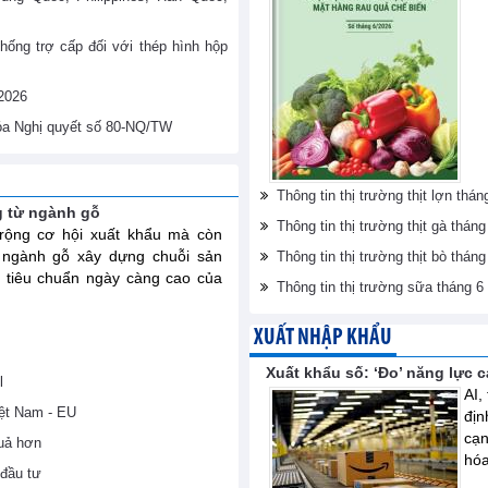
hống trợ cấp đối với thép hình hộp
/2026
hóa Nghị quyết số 80-NQ/TW
Thông tin thị trường thịt lợn th
g từ ngành gỗ
Thông tin thị trường thịt gà thá
ộng cơ hội xuất khẩu mà còn
 ngành gỗ xây dựng chuỗi sản
Thông tin thị trường thịt bò thá
 tiêu chuẩn ngày càng cao của
Thông tin thị trường sữa tháng 
XUẤT NHẬP KHẨU
Xuất khẩu số: ‘Đo’ năng lực 
l
AI,
iệt Nam - EU
địn
cạn
uả hơn
hóa
đầu tư