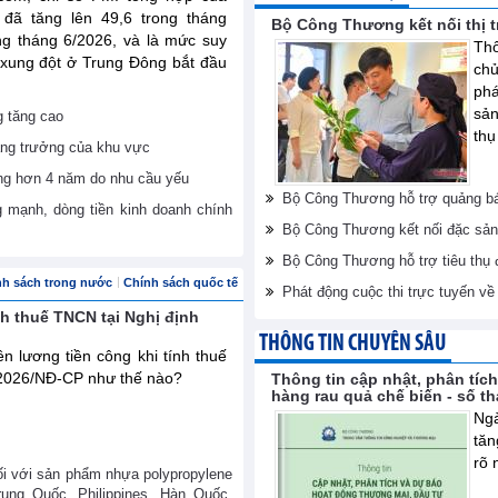
ã tăng lên 49,6 trong tháng
Bộ Công Thương kết nối thị 
ng tháng 6/2026, và là mức suy
Thô
 xung đột ở Trung Đông bắt đầu
ch
phá
sản
g tăng cao
thụ
tăng trưởng của khu vực
ng hơn 4 năm do nhu cầu yếu
Bộ Công Thương hỗ trợ quảng bá
g mạnh, dòng tiền kinh doanh chính
Bộ Công Thương kết nối đặc sản
Bộ Công Thương hỗ trợ tiêu thụ
nh sách trong nước
Chính sách quốc tế
Phát động cuộc thi trực tuyến v
nh thuế TNCN tại Nghị định
THÔNG TIN CHUYÊN SÂU
n lương tiền công khi tính thuế
/2026/NĐ-CP như thế nào?
Thông tin cập nhật, phân tíc
hàng rau quả chế biến - số t
Ngà
tăn
rõ 
ối với sản phẩm nhựa polypropylene
ung Quốc, Philippines, Hàn Quốc,