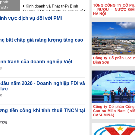
phát
TỔNG CÔNG TY CỔ PH
Kinh doanh và Phát triển Bình
 Việt
– RƯỢU – NƯỚC GIẢ
Dương (TDC): Lợi nhuận sau thuế 6
ngoài
HÀ NỘI
tháng giảm 82,9%, dòng tiền âm
ĩnh vực dịch vụ đối với PMI
ia tăng
thêm 126,9 tỷ đồng
 tạo
VIFTA mở thêm dư địa cho hàng
c.
Việt tại thị trường Israel
hẹ bất chấp giá năng lượng tăng cao
Coteccons (CTD) lãi 788 tỷ đồng
năm tài chính 2026
Sản lượng sản xuất công nghiệp
Công ty Cổ phần Lọc 
ạnh tranh của doanh nghiệp Việt
khu vực Eurozone đạt mức cao
Bình Sơn
nhất trong gần 4 năm rưỡi
6
 đầu năm 2026 - Doanh nghiệp FDI và
 lực
6
Công ty Cổ phần Công
ơng tiền công khi tính thuế TNCN tại
Cao su Miền Nam ( viết
CASUMINA)
2026