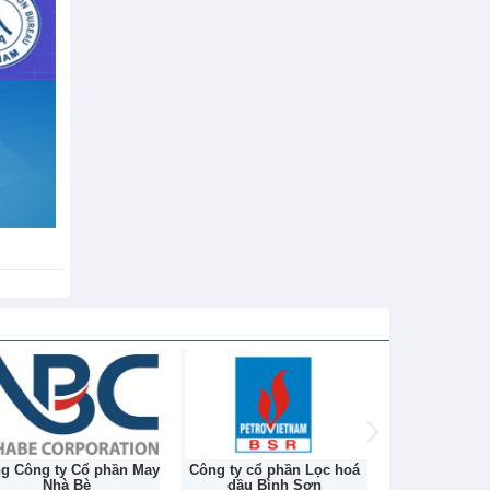
h sử hơn
ng Công ty Cổ phần May
Công ty cổ phần Lọc hoá
Công ty Cổ ph
Nhà Bè
dầu Bình Sơn
Na