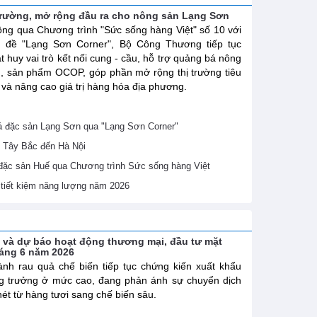
trường, mở rộng đầu ra cho nông sản Lạng Sơn
ng qua Chương trình "Sức sống hàng Việt" số 10 với
ủ đề "Lạng Sơn Corner", Bộ Công Thương tiếp tục
t huy vai trò kết nối cung - cầu, hỗ trợ quảng bá nông
, sản phẩm OCOP, góp phần mở rộng thị trường tiêu
 và nâng cao giá trị hàng hóa địa phương.
 đặc sản Lạng Sơn qua "Lạng Sơn Corner"
 Tây Bắc đến Hà Nội
 đặc sản Huế qua Chương trình Sức sống hàng Việt
ề tiết kiệm năng lượng năm 2026
h và dự báo hoạt động thương mại, đầu tư mặt
háng 6 năm 2026
nh rau quả chế biến tiếp tục chứng kiến xuất khẩu
g trưởng ở mức cao, đang phản ánh sự chuyển dịch
nét từ hàng tươi sang chế biến sâu.