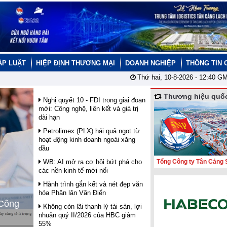
ÁP LUẬT
HIỆP ĐỊNH THƯƠNG MẠI
DOANH NGHIỆP
THÔNG TIN 
Thứ hai, 10-8-2026 -
12:40
GM
Thương hiệu quốc
Nghị quyết 10 - FDI trong giai đoạn
mới: Công nghệ, liên kết và giá trị
dài hạn
Petrolimex (PLX) hái quả ngọt từ
hoạt động kinh doanh ngoài xăng
dầu
WB: AI mở ra cơ hội bứt phá cho
Tổng Công ty Tân Cảng 
các nền kinh tế mới nổi
Hành trình gắn kết và nét đẹp văn
hóa Phân lân Văn Điển
 Công
Không còn lãi thanh lý tài sản, lợi
nhuận quý II/2026 của HBC giảm
55%