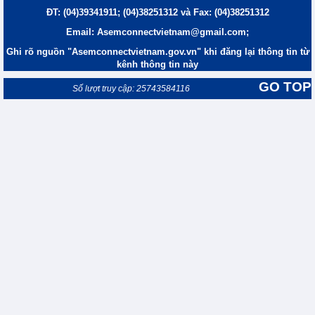
ĐT: (04)39341911; (04)38251312 và Fax: (04)38251312
Email: Asemconnectvietnam@gmail.com;
Ghi rõ nguồn "Asemconnectvietnam.gov.vn" khi đăng lại thông tin từ
kênh thông tin này
GO TOP
Số lượt truy cập: 25743584116