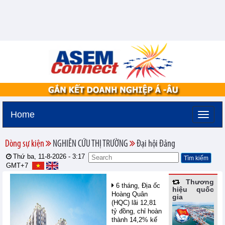
Home
Dòng sự kiện
NGHIÊN CỨU THỊ TRƯỜNG
Đại hội Đảng
Thứ ba, 11-8-2026 -
3:17
GMT+7
Thương
6 tháng, Địa ốc
hiệu quốc
Hoàng Quân
gia
(HQC) lãi 12,81
tỷ đồng, chỉ hoàn
thành 14,2% kế