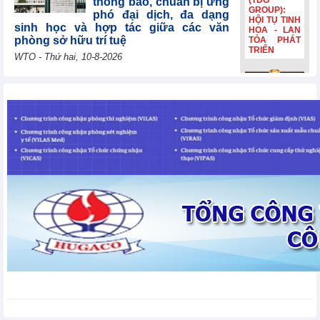
(TDG
thông báo, chuẩn bị ứng
GROUP):
phó đại dịch, đa dạng
HỘI TỤ TINH
sinh học và hợp tác giữa các văn
HOA - LAN
phòng sở hữu trí tuệ
TỎA PHÁT
TRIỂN
WTO - Thứ hai, 10-8-2026
Uzbekistan tái khẳng
Bia Hà Nội
định mục tiêu gia nhập
đổi nhận
WTO năm 2026, cảm ơn
diện, tiếp
các nước thành viên vì
nối hành
trình lịch sử
sự hợp tác liên tục
hơn 132
WTO - Thứ hai, 10-8-2026
năm Bia Hà
Nội đổi nhận
diện, tiếp
nối hành
Lithuania đóng góp
trình lịch sử
30.000 EUR để giúp các
hơn 132
nền kinh tế đang phát
năm
triển và các nước kém
phát triển nhất nâng cao năng lực
thương mại
WTO - Thứ hai, 10-8-2026
Thị trường kim loại thế