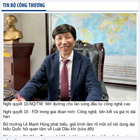
giới ngày 10/8: Vàng ổn
TIN BỘ CÔNG THƯƠNG
định sau khi vượt đỉnh
bảy tuần, đồng duy trì
trên 14.000 USD, quặng sắt giằng co
trước lo ngại nguồn cung
Tin hàng hoá thế giới - Thứ hai, 10-8-2026
Thị trường nông sản thế
giới ngày 10/8: Lúa mì
tăng do rủi ro Biển Đen;
ngô, đậu tương tăng
nhẹ; đường tăng mạnh
Tin hàng hoá thế giới - Thứ hai, 10-8-2026
Tham gia sâu thị trường
công nghiệp chế tạo Hà
Lan: Doanh nghiệp Việt
Nghị quyết 10-NQ/TW: Mở đường cho làn sóng đầu tư công nghệ cao
cần gì?
Nghị quyết 10 - FDI trong giai đoạn mới: Công nghệ, liên kết và giá trị dài
Hội nhập - Thứ hai, 10-8-2026
hạn
Bộ trưởng Lê Mạnh Hùng phát biểu, giải trình làm rõ một số nội dung đại
biểu Quốc hội quan tâm về Luật Dầu khí (sửa đổi)
Việt Nam - Australia: Mở
chương hợp tác mới
Bộ trưởng Bộ Công Thương Lê Mạnh Hùng giải đáp nhiều nội dung tại