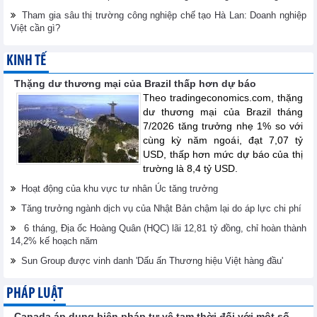
Tham gia sâu thị trường công nghiệp chế tạo Hà Lan: Doanh nghiệp
Việt cần gì?
KINH TẾ
Thặng dư thương mại của Brazil thấp hơn dự báo
Theo tradingeconomics.com, thặng
dư thương mại của Brazil tháng
7/2026 tăng trưởng nhẹ 1% so với
cùng kỳ năm ngoái, đạt 7,07 tỷ
USD, thấp hơn mức dự báo của thị
trường là 8,4 tỷ USD.
Hoạt động của khu vực tư nhân Úc tăng trưởng
Tăng trưởng ngành dịch vụ của Nhật Bản chậm lại do áp lực chi phí
6 tháng, Địa ốc Hoàng Quân (HQC) lãi 12,81 tỷ đồng, chỉ hoàn thành
14,2% kế hoạch năm
Sun Group được vinh danh 'Dấu ấn Thương hiệu Việt hàng đầu'
PHÁP LUẬT
Canada áp dụng biện pháp tự vệ tạm thời đối với một số