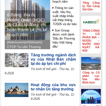
hoạch năm
Tổng Công
ty Tân Cảng
Thông tin sản
Sài Gòn
xuất, tiêu thụ,
6 tháng, Địa ốc
xuất nhập khẩu
Hoàng Quân (HQC)
sắt thép tháng
7/2026 và dự báo
lãi 12,81 tỷ đồng, chỉ
hoàn thành 14,2% kế
Sun Group
TỔNG CÔNG
hoạch năm
TY CỔ
được vinh danh
PHẦN BIA –
'Dấu ấn Thương
RƯỢU –
[AsemconnectVietnam]-
hiệu Việt hàng
NƯỚC GIẢI
đầu'
CTCP Tư vấn Thương
KHÁT HÀ
NỘI
mại Dịch vụ Địa ốc
Nghị quyết 10 -
Tăng trưởng ngành dịch
Hoàng Quân (mã HQC -
FDI trong giai
vụ của Nhật Bản chậm
sàn HOSE) ghi nhận lãi
đoạn mới: Công
lại do áp lực chi phí
nghệ, liên kết và
7,41 tỷ đồng trong quý
Tin kinh tế thế giới - Thứ ba, 11-
giá trị dài hạn
II, luỹ kế nửa đầu năm
Công ty Cổ
8-2026
2026 lãi 12,81 tỷ đồng
Petrolimex
phần Lọc
(PLX) hái quả
hóa dầu
và hoàn thành 14,2% so
Bình Sơn
ngọt từ hoạt động
với kế hoạch năm 2026.
Hoạt động của khu vực
kinh doanh ngoài
tư nhân Úc tăng trưởng
xăng dầu
Tin kinh tế thế giới - Thứ ba, 11-
WB: AI mở ra
8-2026
cơ hội bứt phá
cho các nền kinh