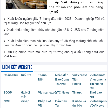
nghiệp Việt không chỉ cần hàng
hóa tốt mà còn phải làm chủ năng
lực số.
Xuất khẩu ngành giấy 7 tháng đầu năm 2026 - Doanh nghiệp FDI và
thị trường Hoa Kỳ giữ thế chủ lực
Xuất khẩu nông, lâm, thủy sản đạt gần 42,8 tỷ USD sau 7 tháng năm
2026
Xuất khẩu điện thoại và linh kiện duy trì đà tăng trưởng nhờ nhu cầu
tiêu thụ điện tử phục hồi tại nhiều thị trường lớn
Ấn Độ chính thức mở cửa thị trường cho quả sầu riêng tươi của
Việt Nam
LIÊN KẾT WEBSITE
Chính Phủ
Tuổi Trẻ
Thanh
Nhân dân
VnExpress
Vietnamnet
Niên
Báo Công
Tiền
Vneconomy
Thương
Phong
Tin nhanh
CK
SGGP
Hà Nội
Vietnamexport
VTC News
Tin tức
Thời báo
mới
NH
NCIF
Vasep
Pháp luật
Báo Đầu
Kinh tế và
Vietnamplus
VN
Tư
dự báo
VOV News