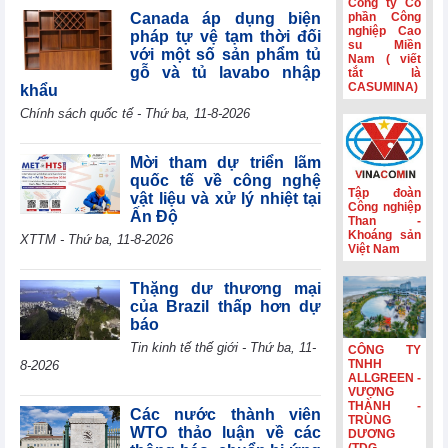
Công ty Cổ
tế mới nổi
Canada áp dụng biện
phần Công
nghiệp Cao
pháp tự vệ tạm thời đối
Hành trình gắn
su Miền
với một số sản phẩm tủ
Nam ( viết
kết và nét đẹp
gỗ và tủ lavabo nhập
tắt là
văn hóa Phân lân
CASUMINA)
khẩu
Văn Điển
Chính sách quốc tế - Thứ ba, 11-8-2026
Không còn lãi
thanh lý tài sản,
lợi nhuận quý
Mời tham dự triển lãm
II/2026 của HBC
quốc tế về công nghệ
giảm 55%
Tập đoàn
vật liệu và xử lý nhiệt tại
Công nghiệp
Ấn Độ
Kinh doanh và
Than -
Phát triển Bình
Khoáng sản
XTTM - Thứ ba, 11-8-2026
Việt Nam
Dương (TDC):
Lợi nhuận sau
thuế 6 tháng
Thặng dư thương mại
giảm 82,9%,
của Brazil thấp hơn dự
dòng tiền âm
báo
thêm 126,9 tỷ
Tin kinh tế thế giới - Thứ ba, 11-
CÔNG TY
đồng
TNHH
8-2026
ALLGREEN -
VƯỢNG
THÀNH -
Các nước thành viên
TRÙNG
WTO thảo luận về các
DƯƠNG