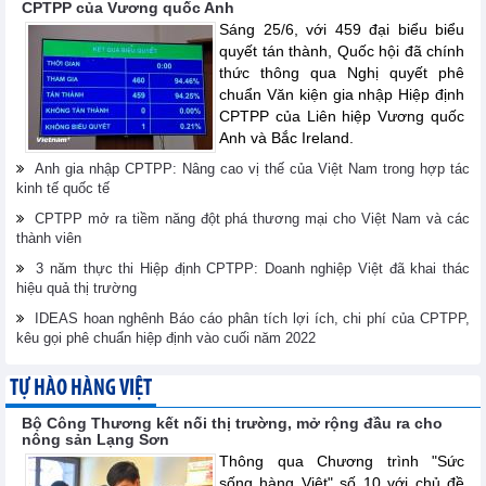
CPTPP của Vương quốc Anh
Sáng 25/6, với 459 đại biểu biểu
quyết tán thành, Quốc hội đã chính
thức thông qua Nghị quyết phê
chuẩn Văn kiện gia nhập Hiệp định
CPTPP của Liên hiệp Vương quốc
Anh và Bắc Ireland.
Anh gia nhập CPTPP: Nâng cao vị thế của Việt Nam trong hợp tác
kinh tế quốc tế
CPTPP mở ra tiềm năng đột phá thương mại cho Việt Nam và các
thành viên
3 năm thực thi Hiệp định CPTPP: Doanh nghiệp Việt đã khai thác
hiệu quả thị trường
IDEAS hoan nghênh Báo cáo phân tích lợi ích, chi phí của CPTPP,
kêu gọi phê chuẩn hiệp định vào cuối năm 2022
TỰ HÀO HÀNG VIỆT
Bộ Công Thương kết nối thị trường, mở rộng đầu ra cho
nông sản Lạng Sơn
Thông qua Chương trình "Sức
sống hàng Việt" số 10 với chủ đề