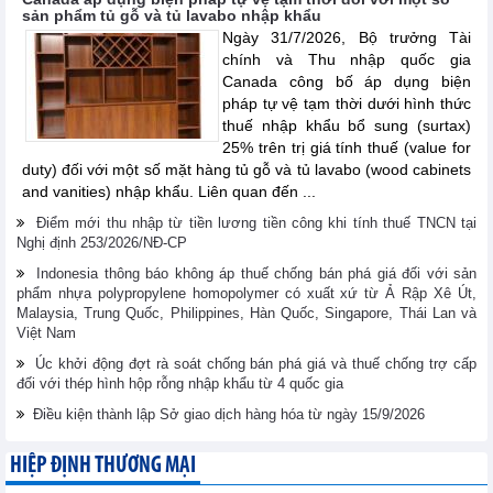
sản phẩm tủ gỗ và tủ lavabo nhập khẩu
Ngày 31/7/2026, Bộ trưởng Tài
chính và Thu nhập quốc gia
Canada công bố áp dụng biện
pháp tự vệ tạm thời dưới hình thức
thuế nhập khẩu bổ sung (surtax)
25% trên trị giá tính thuế (value for
duty) đối với một số mặt hàng tủ gỗ và tủ lavabo (wood cabinets
and vanities) nhập khẩu. Liên quan đến ...
Điểm mới thu nhập từ tiền lương tiền công khi tính thuế TNCN tại
Nghị định 253/2026/NĐ-CP
Indonesia thông báo không áp thuế chống bán phá giá đối với sản
phẩm nhựa polypropylene homopolymer có xuất xứ từ Ả Rập Xê Út,
Malaysia, Trung Quốc, Philippines, Hàn Quốc, Singapore, Thái Lan và
Việt Nam
Úc khởi động đợt rà soát chống bán phá giá và thuế chống trợ cấp
đối với thép hình hộp rỗng nhập khẩu từ 4 quốc gia
Điều kiện thành lập Sở giao dịch hàng hóa từ ngày 15/9/2026
HIỆP ĐỊNH THƯƠNG MẠI