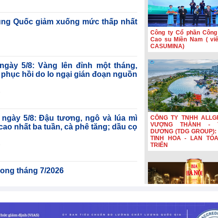
ung Quốc giảm xuống mức thấp nhất
Công ty Cổ phần Công
Cao su Miền Nam ( viết
CASUMINA)
 ngày 5/8: Vàng lên đỉnh một tháng,
 phục hồi do lo ngại gián đoạn nguồn
 ngày 5/8: Đậu tương, ngô và lúa mì
CÔNG TY TNHH ALLG
VƯỢNG THÀNH - 
cao nhất ba tuần, cà phê tăng; dầu cọ
DƯƠNG (TDG GROUP): 
TINH HOA - LAN TỎ
TRIỂN
trong tháng 7/2026
Bia Hà Nội đổi nhận diệ
xuống mức thấp nhất trong ba tháng
nối hành trình lịch sử 
năm Bia Hà Nội đổi nhậ