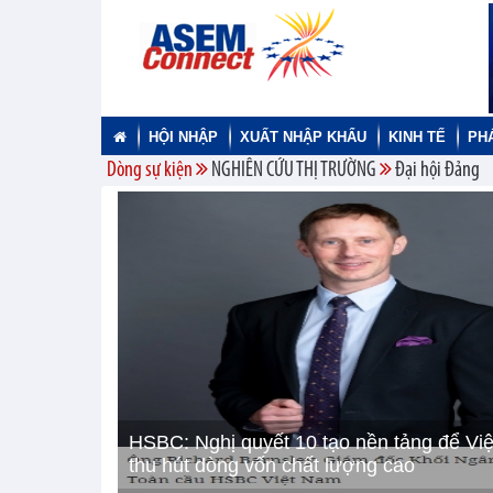
HỘI NHẬP
XUẤT NHẬP KHẨU
KINH TẾ
PH
Dòng sự kiện
NGHIÊN CỨU THỊ TRƯỜNG
Đại hội Đảng
HSBC: Nghị quyết 10 tạo nền tảng để Vi
thu hút dòng vốn chất lượng cao