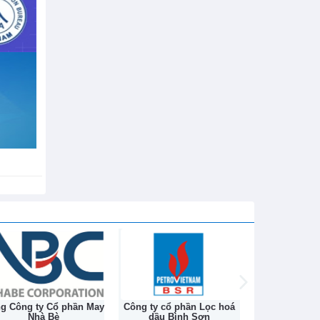
h sử hơn
ng ty cổ phần Lọc hoá
Công ty Cổ phần Dệt Đông
Tổng công ty
dầu Bình Sơn
Nam
Rượu Nước gi