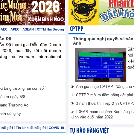
CPTPP
-AEC
APEC
ASEAN
XTTM Hải Dương
 Ấn Độ
Thông qua nghị quyết về văn
Anh
 Ấn Độ tham gia Diễn đàn Doanh
Sán
 2026, thúc đẩy kết nối doanh
hội
ng bá Vietnam International
ki
quố
Anh gia nhập CPTPP: Nâng cao vị
êu tăng trưởng hai con số
CPTPP mở ra tiềm năng đột phá 
iễn ra ngày 5/8
3 năm thực thi Hiệp định CPTPP: 
 bang Thượng Áo
IDEAS hoan nghênh Báo cáo phân
với cùng kỳ
định vào cuối năm 2022
thế giới
Tin kinh tế thế giới
COVID-19
TỰ HÀO HÀNG VIỆT