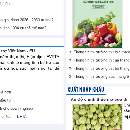
ề thép
nh giai đoạn 2026 - 2030 ra sao?
t định 1934 cụ thể thế nào?
 trợ Việt Nam - EU
Thông tin thị trường thịt lợn th
năm thực thi, Hiệp định EVFTA
Thông tin thị trường thịt gà thá
thái kinh tế mang tính bổ trợ sâu
ối ưu hóa sức mạnh nội tại để
Thông tin thị trường thịt bò thá
Thông tin thị trường sữa tháng 
XUẤT NHẬP KHẨU
uả hơn
Ấn Độ chính thức mở cửa thị 
đầu tư
Chí
nh cho doanh nghiệp
sầu
Việt Nam - EFTA
thị