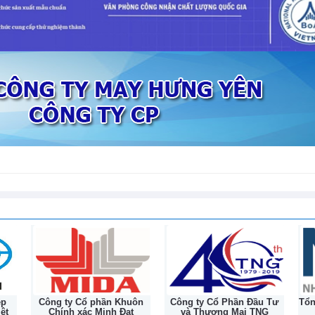
tiếp nối hành trình lịc
132 năm
ơng mại Việt Nam - Ấn Độ
oảng 10 USD/tấn tại hầu hết các thị
ôn
Công ty Cổ Phần Đầu Tư
Tổng Công ty Cổ phần May
Cô
và Thương Mại TNG
Nhà Bè