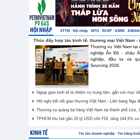
HỘI NHẬP
XTTM
Hội nhập
WTO
RCEP
ASEM
ASEAN
Thúc đẩy hợp tác kinh tế, thương mại Việt Nam -
Thương vụ Việt Nam tại
nghiệp Ấn Độ - châu Á
nghiệp, đầu tư và quả
Sourcing 2026.
Ngoại giao kinh tế là nhiệm vụ trung tâm, gắn với mục ti
Hội nghị kết nối giao thương Việt Nam - Liên bang Nga d
Thương vụ quảng bá hàng Việt Nam tại thành phố Linz,
TPHCM thu hút gần 10 tỷ USD vốn FDI, tăng 144,5% so 
KINH TẾ
Tin tức doanh nghiệp
Tin hàng hoá 