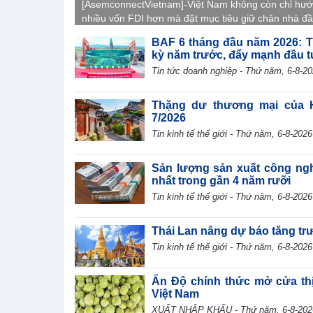
[AsemconnectVietnam]-Việt Nam không còn chỉ hướ
nhiều vốn FDI hơn mà đặt mục tiêu giữ chân nhà đầ
chiến lược, thúc đẩy chuyển giao công nghệ, phát tr
BAF 6 tháng đầu năm 2026: T
doanh nghiệp nội địa và tham gia sâu hơn vào chuỗi 
kỳ năm trước, đẩy mạnh đầu t
toàn cầu.
Tin tức doanh nghiệp - Thứ năm, 6-8-2
Thặng dư thương mại của H
7/2026
Tin kinh tế thế giới - Thứ năm, 6-8-2026
Sản lượng sản xuất công ng
nhất trong gần 4 năm rưỡi
Tin kinh tế thế giới - Thứ năm, 6-8-2026
Thái Lan nâng dự báo tăng t
Tin kinh tế thế giới - Thứ năm, 6-8-2026
Ấn Độ chính thức mở cửa thị
Việt Nam
XUẤT NHẬP KHẨU - Thứ năm, 6-8-202