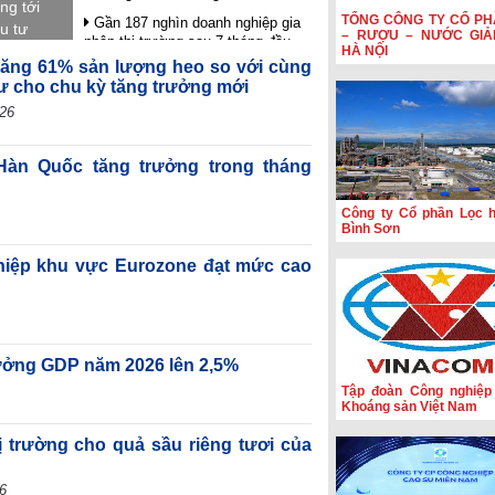
ng tới
TỔNG CÔNG TY CỔ PH
Gần 187 nghìn doanh nghiệp gia
u tư
– RƯỢU – NƯỚC GIẢ
nhập thị trường sau 7 tháng đầu
iển
HÀ NỘI
năm
ăng 61% sản lượng heo so với cùng
giá trị
ư cho chu kỳ tăng trưởng mới
Bộ Công Thương kết nối thị
trường, mở rộng đầu ra cho nông
026
sản Lạng Sơn
EuroCham: EVFTA kiến tạo hệ
àn Quốc tăng trưởng trong tháng
sinh thái kinh tế bổ trợ Việt Nam -
EU
Công ty Cổ phần Lọc 
Tiến sĩ Nguyễn Duy Bình: Mục
Bình Sơn
tiêu tăng trưởng kinh tế 2 con số là
có cơ sở
hiệp khu vực Eurozone đạt mức cao
rưởng GDP năm 2026 lên 2,5%
Tập đoàn Công nghiệp
Khoáng sản Việt Nam
 trường cho quả sầu riêng tươi của
6