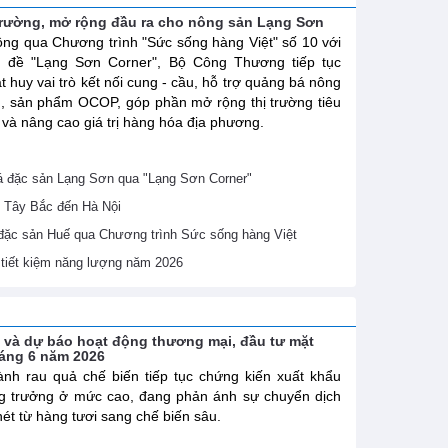
trường, mở rộng đầu ra cho nông sản Lạng Sơn
ng qua Chương trình "Sức sống hàng Việt" số 10 với
ủ đề "Lạng Sơn Corner", Bộ Công Thương tiếp tục
t huy vai trò kết nối cung - cầu, hỗ trợ quảng bá nông
, sản phẩm OCOP, góp phần mở rộng thị trường tiêu
 và nâng cao giá trị hàng hóa địa phương.
 đặc sản Lạng Sơn qua "Lạng Sơn Corner"
 Tây Bắc đến Hà Nội
 đặc sản Huế qua Chương trình Sức sống hàng Việt
ề tiết kiệm năng lượng năm 2026
h và dự báo hoạt động thương mại, đầu tư mặt
háng 6 năm 2026
nh rau quả chế biến tiếp tục chứng kiến xuất khẩu
g trưởng ở mức cao, đang phản ánh sự chuyển dịch
nét từ hàng tươi sang chế biến sâu.