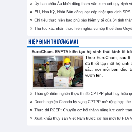
Ủy ban châu Âu khởi động tham vấn xem xét quy định v
EU, Hoa Kỳ, Nhật Bản đồng loạt cập nhật quy định SPS
Chỉ tiêu thực hiện bao phủ bảo hiểm y tế của 34 tỉnh thà
Thủ tục xác nhận thực hiện nghĩa vụ nộp thuế theo Quyế
HIỆP ĐỊNH THƯƠNG MẠI
EuroCham: EVFTA kiến tạo hệ sinh thái kinh tế bổ
Theo EuroCham, sau 6 
đã thiết lập một hệ sinh 
sắc, nơi mỗi bên đều t
vươn lên.
Tháo gỡ điểm nghẽn thực thi để CPTPP phát huy hiệu q
Doanh nghiệp Canada kỳ vọng CPTPP mở rộng hợp tác 
Thực thi RCEP: Chuyển cơ hội thành năng lực cạnh tra
Xuất khẩu thủy sản Việt Nam trước cơ hội mới từ FTA 