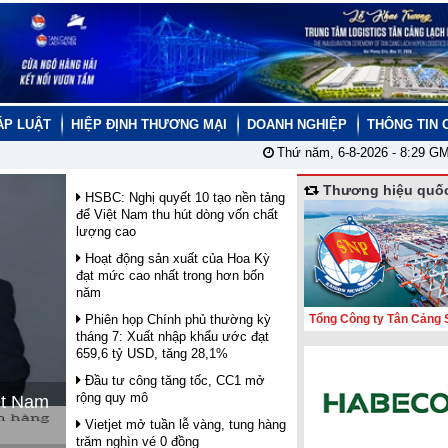
ÁP LUẬT
HIỆP ĐỊNH THƯƠNG MẠI
DOANH NGHIỆP
THÔNG TIN 
Thứ năm, 6-8-2026 -
8:29
GM
Thương hiệu quốc
HSBC: Nghị quyết 10 tạo nền tảng
để Việt Nam thu hút dòng vốn chất
lượng cao
Hoạt động sản xuất của Hoa Kỳ
đạt mức cao nhất trong hơn bốn
năm
Phiên họp Chính phủ thường kỳ
Tổng Công ty Tân Cảng 
tháng 7: Xuất nhập khẩu ước đạt
659,6 tỷ USD, tăng 28,1%
Đầu tư công tăng tốc, CC1 mở
rộng quy mô
ệt Nam
Vietjet mở tuần lễ vàng, tung hàng
trăm nghìn vé 0 đồng