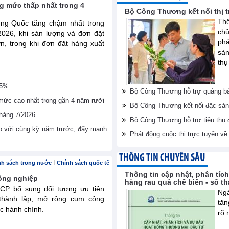
g mức thấp nhất trong 4
Bộ Công Thương kết nối thị 
Thô
ung Quốc tăng chậm nhất trong
ch
2026, khi sản lượng và đơn đặt
phá
, trong khi đơn đặt hàng xuất
sản
thụ
,5%
Bộ Công Thương hỗ trợ quảng bá
mức cao nhất trong gần 4 năm rưỡi
Bộ Công Thương kết nối đặc sản
háng 7/2026
Bộ Công Thương hỗ trợ tiêu thụ
o với cùng kỳ năm trước, đẩy mạnh
Phát động cuộc thi trực tuyến v
THÔNG TIN CHUYÊN SÂU
nh sách trong nước
Chính sách quốc tế
Thông tin cập nhật, phân tíc
ông nghiệp
hàng rau quả chế biến - số t
-CP bổ sung đối tượng ưu tiên
Ngà
 thành lập, mở rộng cụm công
tăn
ục hành chính.
rõ 