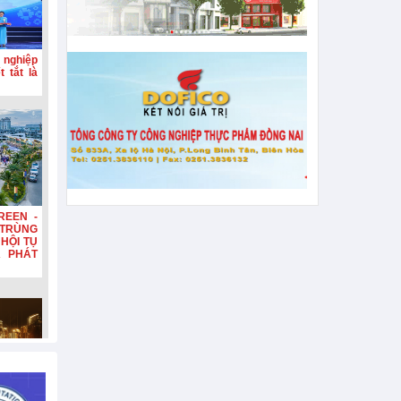
 nghiệp
 tắt là
REEN -
TRÙNG
HỘI TỤ
A PHÁT
n, tiếp
hơn 132
n diện,