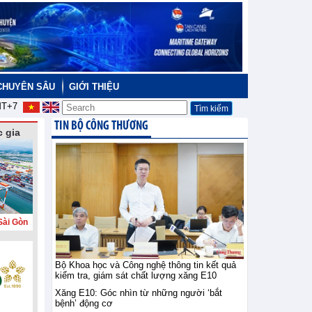
CHUYÊN SÂU
GIỚI THIỆU
T+7
TIN BỘ CÔNG THƯƠNG
 gia
Sài Gòn
Bộ Khoa học và Công nghệ thông tin kết quả
kiểm tra, giám sát chất lượng xăng E10
Xăng E10: Góc nhìn từ những người ‘bắt
bệnh’ động cơ