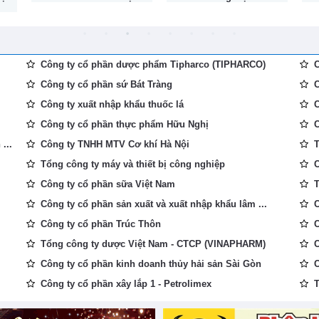
Công ty cổ phần dược phẩm Tipharco (TIPHARCO)
C
Công ty cổ phần sứ Bát Tràng
C
Công ty xuất nhập khẩu thuốc lá
C
Công ty cổ phần thực phẩm Hữu Nghị
C
...
Công ty TNHH MTV Cơ khí Hà Nội
T
Tổng công ty máy và thiết bị công nghiệp
C
Công ty cổ phần sữa Việt Nam
T
Công ty cổ phần sản xuất và xuất nhập khẩu lâm ...
C
Công ty cổ phần Trúc Thôn
C
Tổng công ty dược Việt Nam - CTCP (VINAPHARM)
C
Công ty cổ phần kinh doanh thủy hải sản Sài Gòn
C
Công ty cổ phần xây lắp 1 - Petrolimex
T