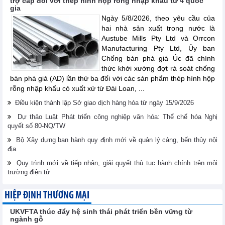
trợ cấp đối với thép hình hộp rỗng nhập khẩu từ 4 quốc
gia
Ngày 5/8/2026, theo yêu cầu của
hai nhà sản xuất trong nước là
Austube Mills Pty Ltd và Orrcon
Manufacturing Pty Ltd, Ủy ban
Chống bán phá giá Úc đã chính
thức khởi xướng đợt rà soát chống
bán phá giá (AD) lần thứ ba đối với các sản phẩm thép hình hộp
rỗng nhập khẩu có xuất xứ từ Đài Loan, ...
Điều kiện thành lập Sở giao dịch hàng hóa từ ngày 15/9/2026
Dự thảo Luật Phát triển công nghiệp văn hóa: Thể chế hóa Nghị
quyết số 80-NQ/TW
Bộ Xây dựng ban hành quy định mới về quản lý cảng, bến thủy nội
địa
Quy trình mới về tiếp nhận, giải quyết thủ tục hành chính trên môi
trường điện tử
HIỆP ĐỊNH THƯƠNG MẠI
UKVFTA thúc đẩy hệ sinh thái phát triển bền vững từ
ngành gỗ