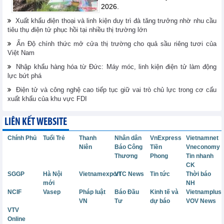
2026.
Xuất khẩu điện thoại và linh kiện duy trì đà tăng trưởng nhờ nhu cầu
tiêu thụ điện tử phục hồi tại nhiều thị trường lớn
Ấn Độ chính thức mở cửa thị trường cho quả sầu riêng tươi của
Việt Nam
Nhập khẩu hàng hóa từ Đức: Máy móc, linh kiện điện tử làm động
lực bứt phá
Điện tử và công nghệ cao tiếp tục giữ vai trò chủ lực trong cơ cấu
xuất khẩu của khu vực FDI
LIÊN KẾT WEBSITE
Chính Phủ
Tuổi Trẻ
Thanh
Nhân dân
VnExpress
Vietnamnet
Niên
Báo Công
Tiền
Vneconomy
Thương
Phong
Tin nhanh
CK
SGGP
Hà Nội
Vietnamexport
VTC News
Tin tức
Thời báo
mới
NH
NCIF
Vasep
Pháp luật
Báo Đầu
Kinh tế và
Vietnamplus
VN
Tư
dự báo
VOV News
VTV
Online