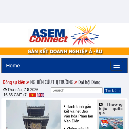
Home
Dòng sự kiện
NGHIÊN CỨU THỊ TRƯỜNG
Đại hội Đảng
Thứ sáu, 7-8-2026 -
16:35
GMT+7
Thương
Hành trình gắn
hiệu quốc
kết và nét đẹp
gia
văn hóa Phân lân
Văn Điển
Không còn lãi