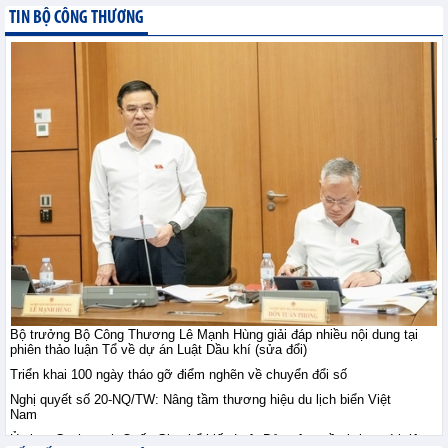
TIN BỘ CÔNG THƯƠNG
Nhật Bản: sản xuất tăng
trưởng trong tháng
7/2026
Tin kinh tế thế giới - Thứ sáu, 7-
8-2026
Chuyên gia WB: Xung
đột Trung Đông leo
thang có thể khiến tăng
trưởng toàn cầu giảm
xuống 1,3% trong năm 2026
Tin kinh tế thế giới - Thứ sáu, 7-8-2026
Xuất khẩu điện thoại và
linh kiện duy trì đà tăng
trưởng nhờ nhu cầu tiêu
Bộ trưởng Bộ Công Thương Lê Mạnh Hùng giải đáp nhiều nội dung tại
thụ điện tử phục hồi tại
phiên thảo luận Tổ về dự án Luật Dầu khí (sửa đổi)
nhiều thị trường lớn
Triển khai 100 ngày tháo gỡ điểm nghẽn về chuyển đổi số
XUẤT NHẬP KHẨU - Thứ năm, 6-8-2026
Nghị quyết số 20-NQ/TW: Nâng tầm thương hiệu du lịch biển Việt
Nam
Ủy ban Cạnh tranh Quốc Gia phổ biến Luật Bảo vệ quyền lợi người tiêu