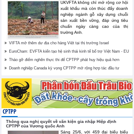
UKVFTA không chỉ mở rộng cơ hội
xuất khẩu mà còn thúc đẩy doanh
nghiệp ngành gỗ xây dựng chuỗi
sản xuất bền vững, đáp ứng tiêu
chuẩn ngày càng cao của thị
trường Anh.
VIFTA mở thêm dư địa cho hàng Việt tại thị trường Israel
EuroCham: EVFTA kiến tạo hệ sinh thái kinh tế bổ trợ Việt Nam - EU
Tháo gỡ điểm nghẽn thực thi để CPTPP phát huy hiệu quả hơn
Doanh nghiệp Canada kỳ vọng CPTPP mở rộng hợp tác đầu tư
CPTPP
Thông qua nghị quyết về văn kiện gia nhập Hiệp định
CPTPP của Vương quốc Anh
Sáng 25/6, với 459 đại biểu biểu