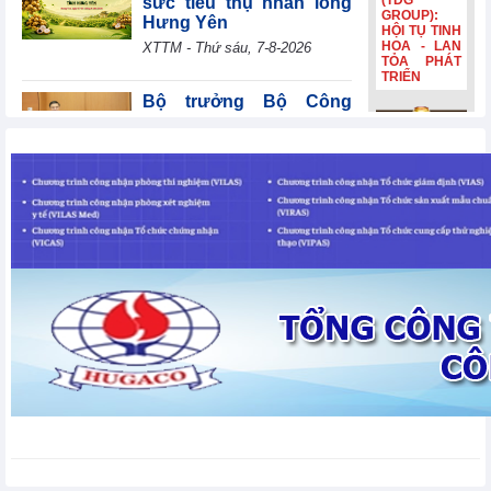
(TDG
sức tiêu thụ nhãn lồng
GROUP):
Hưng Yên
HỘI TỤ TINH
HOA - LAN
XTTM - Thứ sáu, 7-8-2026
TỎA PHÁT
TRIỂN
Bộ trưởng Bộ Công
Thương Lê Mạnh Hùng
giải đáp nhiều nội dung
Bia Hà Nội
tại phiên thảo luận Tổ về
đổi nhận
dự án Luật Dầu khí (sửa đổi)
diện, tiếp
nối hành
TIN BỘ CÔNG THƯƠNG - Thứ sáu, 7-8-2026
trình lịch sử
hơn 132
năm Bia Hà
Ngành dịch vụ của Tây
Nội đổi nhận
Ban Nha tăng trưởng
diện, tiếp
nối hành
mạnh nhất trong hơn 3
trình lịch sử
năm
hơn 132
năm
Tin kinh tế thế giới - Thứ sáu, 7-8-2026
Ngành sản xuất của Ấn
Độ cải thiện chậm
Tin kinh tế thế giới - Thứ sáu, 7-
8-2026