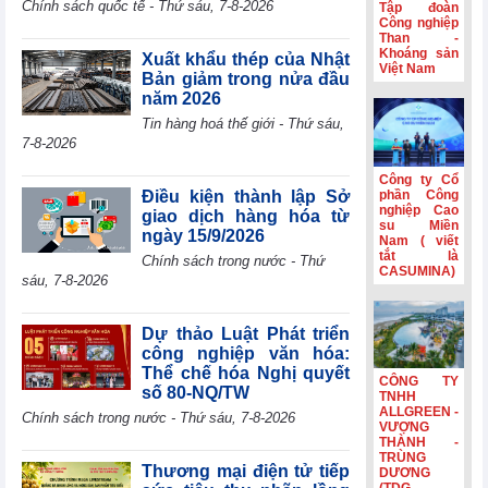
Chính sách quốc tế - Thứ sáu, 7-8-2026
Tập đoàn
Eurozone đạt
Công nghiệp
mức cao nhất
Than -
Khoáng sản
trong gần 4 năm
Xuất khẩu thép của Nhật
Việt Nam
rưỡi
Bản giảm trong nửa đầu
năm 2026
HSBC: Nghị
quyết 10 tạo nền
Tin hàng hoá thế giới - Thứ sáu,
tảng để Việt Nam
7-8-2026
thu hút dòng vốn
chất lượng cao
Công ty Cổ
Điều kiện thành lập Sở
phần Công
Hoạt động sản
nghiệp Cao
giao dịch hàng hóa từ
xuất của Hoa Kỳ
su Miền
ngày 15/9/2026
Nam ( viết
đạt mức cao nhất
tắt là
Chính sách trong nước - Thứ
trong hơn bốn
CASUMINA)
sáu, 7-8-2026
năm
Phiên họp
Chính phủ
Dự thảo Luật Phát triển
thường kỳ tháng
công nghiệp văn hóa:
7: Xuất nhập
Thể chế hóa Nghị quyết
CÔNG TY
khẩu ước đạt
số 80-NQ/TW
TNHH
659,6 tỷ USD,
ALLGREEN -
Chính sách trong nước - Thứ sáu, 7-8-2026
tăng 28,1%
VƯỢNG
THÀNH -
TRÙNG
Thương mại điện tử tiếp
DƯƠNG