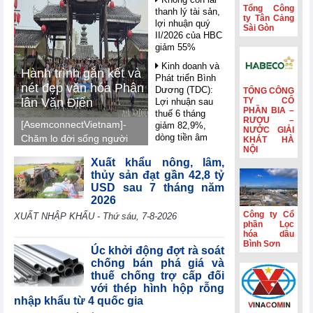
Tổng Công
thanh lý tài sản,
ty Tân Cảng
lợi nhuận quý
Sài Gòn
II/2026 của HBC
giảm 55%
Kinh doanh và
Hành trình gắn kết và
Phát triển Bình
nét đẹp văn hóa Phân
Dương (TDC):
TỔNG CÔNG
lân Văn Điển
TY CỔ
Lợi nhuận sau
PHẦN BIA –
thuế 6 tháng
RƯỢU –
[AsemconnectVietnam]-
giảm 82,9%,
NƯỚC GIẢI
dòng tiền âm
Chăm lo đời sống người
KHÁT HÀ
thêm 126,9 tỷ
NỘI
lao động, Phân lân Văn
đồng
Xuất khẩu nông, lâm,
Điển tổ chức tham quan,
thủy sản đạt gần 42,8 tỷ
nghỉ mát Trung Quốc
VIFTA mở thêm
USD sau 7 tháng năm
dư địa cho hàng
2026, gắn kết tập thể,
2026
Việt tại thị trường
tái tạo năng lượng và
Công ty Cổ
Israel
XUẤT NHẬP KHẨU - Thứ sáu, 7-8-2026
lan tỏa văn hóa doanh
phần Lọc
Coteccons
hóa dầu
nghiệp.
Bình Sơn
(CTD) lãi 788 tỷ
Úc khởi động đợt rà soát
đồng năm tài
chống bán phá giá và
chính 2026
thuế chống trợ cấp đối
với thép hình hộp rỗng
Sản lượng sản
nhập khẩu từ 4 quốc gia
xuất công nghiệp
khu vực