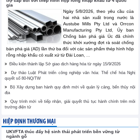
trợ cấp đối với thép hình hộp rỗng nhập khẩu từ 4 quốc
gia
Ngày 5/8/2026, theo yêu cầu của
hai nhà sản xuất trong nước là
Austube Mills Pty Ltd và Orrcon
Manufacturing Pty Ltd, Ủy ban
Chống bán phá giá Úc đã chính
thức khởi xướng đợt rà soát chống
bán phá giá (AD) lần thứ ba đối với các sản phẩm thép hình hộp
rỗng nhập khẩu có xuất xứ từ Đài Loan, ...
Điều kiện thành lập Sở giao dịch hàng hóa từ ngày 15/9/2026
Dự thảo Luật Phát triển công nghiệp văn hóa: Thể chế hóa Nghị
quyết số 80-NQ/TW
Bộ Xây dựng ban hành quy định mới về quản lý cảng, bến thủy nội
địa
Quy trình mới về tiếp nhận, giải quyết thủ tục hành chính trên môi
trường điện tử
HIỆP ĐỊNH THƯƠNG MẠI
UKVFTA thúc đẩy hệ sinh thái phát triển bền vững từ
ngành gỗ