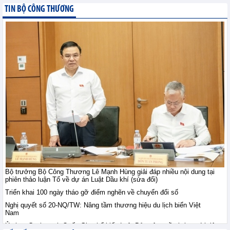
TIN BỘ CÔNG THƯƠNG
Nhật Bản: sản xuất tăng
trưởng trong tháng
7/2026
Tin kinh tế thế giới - Thứ sáu, 7-
8-2026
Chuyên gia WB: Xung
đột Trung Đông leo
thang có thể khiến tăng
trưởng toàn cầu giảm
xuống 1,3% trong năm 2026
Tin kinh tế thế giới - Thứ sáu, 7-8-2026
Xuất khẩu điện thoại và
linh kiện duy trì đà tăng
trưởng nhờ nhu cầu tiêu
Bộ trưởng Bộ Công Thương Lê Mạnh Hùng giải đáp nhiều nội dung tại
thụ điện tử phục hồi tại
phiên thảo luận Tổ về dự án Luật Dầu khí (sửa đổi)
nhiều thị trường lớn
Triển khai 100 ngày tháo gỡ điểm nghẽn về chuyển đổi số
XUẤT NHẬP KHẨU - Thứ năm, 6-8-2026
Nghị quyết số 20-NQ/TW: Nâng tầm thương hiệu du lịch biển Việt
Nam
Ủy ban Cạnh tranh Quốc Gia phổ biến Luật Bảo vệ quyền lợi người tiêu