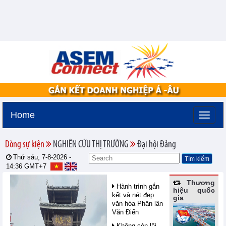
Home
Dòng sự kiện
NGHIÊN CỨU THỊ TRƯỜNG
Đại hội Đảng
Thứ sáu, 7-8-2026 -
14:36
GMT+7
Thương
Hành trình gắn
hiệu quốc
kết và nét đẹp
gia
văn hóa Phân lân
Văn Điển
Không còn lãi