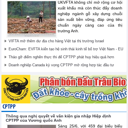
UKVFTA không chỉ mở rộng cơ hội
xuất khẩu mà còn thúc đẩy doanh
nghiệp ngành gỗ xây dựng chuỗi
sản xuất bền vững, đáp ứng tiêu
chuẩn ngày càng cao của thị
trường Anh.
VIFTA mở thêm dư địa cho hàng Việt tại thị trường Israel
EuroCham: EVFTA kiến tạo hệ sinh thái kinh tế bổ trợ Việt Nam - EU
Tháo gỡ điểm nghẽn thực thi để CPTPP phát huy hiệu quả hơn
Doanh nghiệp Canada kỳ vọng CPTPP mở rộng hợp tác đầu tư
CPTPP
Thông qua nghị quyết về văn kiện gia nhập Hiệp định
CPTPP của Vương quốc Anh
Sáng 25/6, với 459 đại biểu biểu