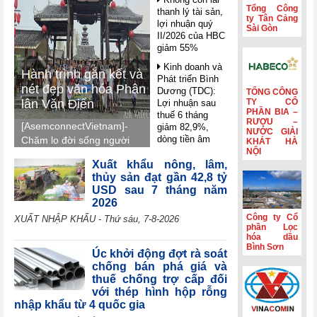
Tổng Công
thanh lý tài sản,
ty Tân Cảng
lợi nhuận quý
Sài Gòn
II/2026 của HBC
giảm 55%
Kinh doanh và
Hành trình gắn kết và
Phát triển Bình
nét đẹp văn hóa Phân
Dương (TDC):
TỔNG CÔNG
lân Văn Điển
TY CỔ
Lợi nhuận sau
PHẦN BIA –
thuế 6 tháng
RƯỢU –
[AsemconnectVietnam]-
giảm 82,9%,
NƯỚC GIẢI
dòng tiền âm
Chăm lo đời sống người
KHÁT HÀ
thêm 126,9 tỷ
NỘI
lao động, Phân lân Văn
đồng
Xuất khẩu nông, lâm,
Điển tổ chức tham quan,
thủy sản đạt gần 42,8 tỷ
nghỉ mát Trung Quốc
VIFTA mở thêm
USD sau 7 tháng năm
dư địa cho hàng
2026, gắn kết tập thể,
2026
Việt tại thị trường
tái tạo năng lượng và
Công ty Cổ
Israel
XUẤT NHẬP KHẨU - Thứ sáu, 7-8-2026
lan tỏa văn hóa doanh
phần Lọc
Coteccons
hóa dầu
nghiệp.
Bình Sơn
(CTD) lãi 788 tỷ
Úc khởi động đợt rà soát
đồng năm tài
chống bán phá giá và
chính 2026
thuế chống trợ cấp đối
với thép hình hộp rỗng
Sản lượng sản
nhập khẩu từ 4 quốc gia
xuất công nghiệp
khu vực