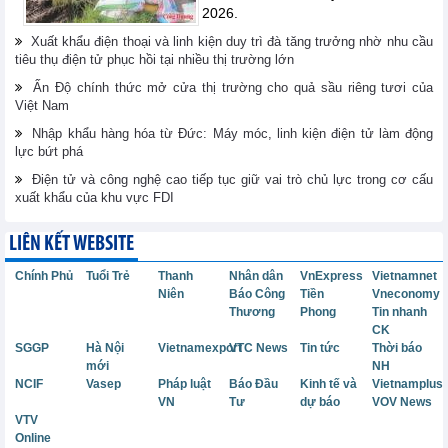
2026.
Xuất khẩu điện thoại và linh kiện duy trì đà tăng trưởng nhờ nhu cầu
tiêu thụ điện tử phục hồi tại nhiều thị trường lớn
Ấn Độ chính thức mở cửa thị trường cho quả sầu riêng tươi của
Việt Nam
Nhập khẩu hàng hóa từ Đức: Máy móc, linh kiện điện tử làm động
lực bứt phá
Điện tử và công nghệ cao tiếp tục giữ vai trò chủ lực trong cơ cấu
xuất khẩu của khu vực FDI
LIÊN KẾT WEBSITE
Chính Phủ
Tuổi Trẻ
Thanh
Nhân dân
VnExpress
Vietnamnet
Niên
Báo Công
Tiền
Vneconomy
Thương
Phong
Tin nhanh
CK
SGGP
Hà Nội
Vietnamexport
VTC News
Tin tức
Thời báo
mới
NH
NCIF
Vasep
Pháp luật
Báo Đầu
Kinh tế và
Vietnamplus
VN
Tư
dự báo
VOV News
VTV
Online