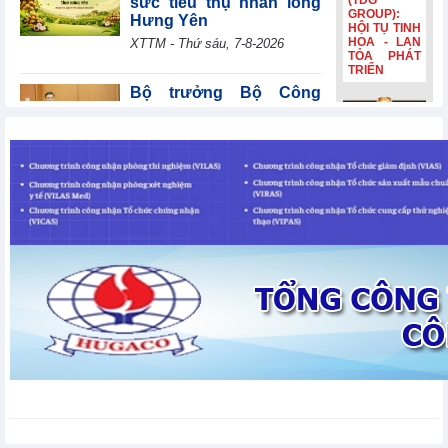
(TDG
sức tiêu thụ nhãn lồng
GROUP):
Hưng Yên
HỘI TỤ TINH
HOA - LAN
XTTM - Thứ sáu, 7-8-2026
TỎA PHÁT
TRIỂN
Bộ trưởng Bộ Công
Thương Lê Mạnh Hùng
giải đáp nhiều nội dung
Bia Hà Nội
tại phiên thảo luận Tổ về
đổi nhận
dự án Luật Dầu khí (sửa đổi)
diện, tiếp
nối hành
TIN BỘ CÔNG THƯƠNG - Thứ sáu, 7-8-2026
trình lịch sử
hơn 132
năm Bia Hà
Ngành dịch vụ của Tây
Nội đổi nhận
Ban Nha tăng trưởng
diện, tiếp
nối hành
mạnh nhất trong hơn 3
trình lịch sử
năm
hơn 132
năm
Tin kinh tế thế giới - Thứ sáu, 7-8-2026
Ngành sản xuất của Ấn
Độ cải thiện chậm
Tin kinh tế thế giới - Thứ sáu, 7-
8-2026