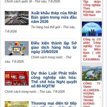
Chính sách quốc tế - Thứ sáu, 7-8-2026
Tập đoàn
Eurozone đạt
Công nghiệp
mức cao nhất
Than -
Khoáng sản
trong gần 4 năm
Xuất khẩu thép của Nhật
Việt Nam
rưỡi
Bản giảm trong nửa đầu
năm 2026
HSBC: Nghị
quyết 10 tạo nền
Tin hàng hoá thế giới - Thứ sáu,
tảng để Việt Nam
7-8-2026
thu hút dòng vốn
chất lượng cao
Công ty Cổ
Điều kiện thành lập Sở
phần Công
Hoạt động sản
nghiệp Cao
giao dịch hàng hóa từ
xuất của Hoa Kỳ
su Miền
ngày 15/9/2026
Nam ( viết
đạt mức cao nhất
tắt là
Chính sách trong nước - Thứ
trong hơn bốn
CASUMINA)
sáu, 7-8-2026
năm
Phiên họp
Chính phủ
Dự thảo Luật Phát triển
thường kỳ tháng
công nghiệp văn hóa:
7: Xuất nhập
Thể chế hóa Nghị quyết
CÔNG TY
khẩu ước đạt
số 80-NQ/TW
TNHH
659,6 tỷ USD,
ALLGREEN -
Chính sách trong nước - Thứ sáu, 7-8-2026
tăng 28,1%
VƯỢNG
THÀNH -
TRÙNG
Thương mại điện tử tiếp
DƯƠNG