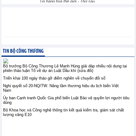
Tin hàng hoá thế giới - Thứ sáu,
7-8-2026
Điều kiện thành lập Sở
giao dịch hàng hóa từ
ngày 15/9/2026
Chính sách trong nước - Thứ
sáu, 7-8-2026
TIN BỘ CÔNG THƯƠNG
Dự thảo Luật Phát triển
công nghiệp văn hóa:
Bộ trưởng Bộ Công Thương Lê Mạnh Hùng giải đáp nhiều nội dung tại
phiên thảo luận Tổ về dự án Luật Dầu khí (sửa đổi)
Thể chế hóa Nghị quyết
số 80-NQ/TW
Triển khai 100 ngày tháo gỡ điểm nghẽn về chuyển đổi số
Chính sách trong nước - Thứ sáu, 7-8-2026
Nghị quyết số 20-NQ/TW: Nâng tầm thương hiệu du lịch biển Việt
Nam
Ủy ban Cạnh tranh Quốc Gia phổ biến Luật Bảo vệ quyền lợi người tiêu
Thương mại điện tử tiếp
dùng
sức tiêu thụ nhãn lồng
Hưng Yên
Bộ Khoa học và Công nghệ thông tin kết quả kiểm tra, giám sát chất
lượng xăng E10
XTTM - Thứ sáu, 7-8-2026
Bộ trưởng Bộ Công