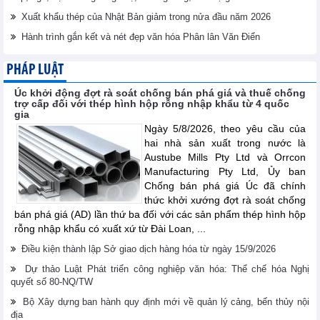
Xuất khẩu thép của Nhật Bản giảm trong nửa đầu năm 2026
Hành trình gắn kết và nét đẹp văn hóa Phân lân Văn Điển
PHÁP LUẬT
Úc khởi động đợt rà soát chống bán phá giá và thuế chống
trợ cấp đối với thép hình hộp rỗng nhập khẩu từ 4 quốc
gia
Ngày 5/8/2026, theo yêu cầu của
hai nhà sản xuất trong nước là
Austube Mills Pty Ltd và Orrcon
Manufacturing Pty Ltd, Ủy ban
Chống bán phá giá Úc đã chính
thức khởi xướng đợt rà soát chống
bán phá giá (AD) lần thứ ba đối với các sản phẩm thép hình hộp
rỗng nhập khẩu có xuất xứ từ Đài Loan, ...
Điều kiện thành lập Sở giao dịch hàng hóa từ ngày 15/9/2026
Dự thảo Luật Phát triển công nghiệp văn hóa: Thể chế hóa Nghị
quyết số 80-NQ/TW
Bộ Xây dựng ban hành quy định mới về quản lý cảng, bến thủy nội
địa