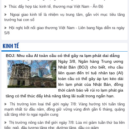
Thúc đẩy hợp tác kinh tế, thương mại Việt Nam - Ấn Độ
Ngoại giao kinh tế là nhiệm vụ trung tâm, gắn với mục tiêu tăng
trưởng hai con số
Hội nghị kết nối giao thương Việt Nam - Liên bang Nga diễn ra ngày
5/8
KINH TẾ
BOJ: Nhu cầu AI toàn cầu có thể gây ra lạm phát dai dẳng
Ngày 3/8, Ngân hàng Trung ương
Nhật Bản (BOJ) cho biết, nhu cầu
liên quan đến trí tuệ nhân tạo (AI)
toàn cầu có thể gây áp lực kéo dài
lên lạm phát của Nhật Bản, đồng
thời cảnh báo về rủi ro lạm phát gia
tăng có thể thúc đẩy khả năng tăng lãi suất trong ngắn hạn.
Thị trường kim loại thế giới ngày 7/8: Vàng hướng tới tuần tăng
mạnh nhất từ đầu năm, đồng giữ vững vùng đỉnh gần 6 tháng, quặng
sắt tăng nhờ lo ngại nguồn cung
Thị trường nông sản thế giới ngày 7/8: Lúa mì giảm tuần thứ ba liên
tiếp; ngô, đậu tương tăng nhẹ; đường tăng, dầu cọ giảm