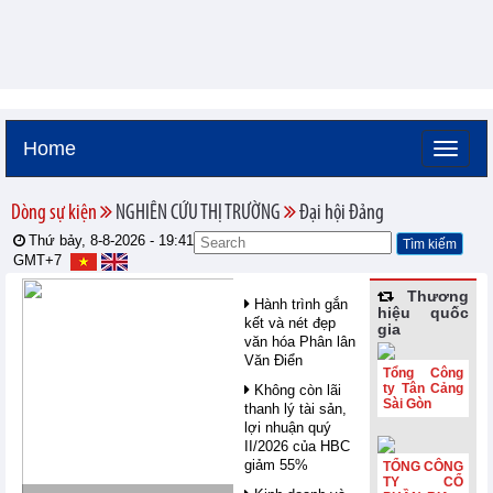
Home
Dòng sự kiện
NGHIÊN CỨU THỊ TRƯỜNG
Đại hội Đảng
Thứ bảy, 8-8-2026 -
19:41
GMT+7
Thương
Hành trình gắn
hiệu quốc
kết và nét đẹp
gia
văn hóa Phân lân
Văn Điển
Tổng Công
ty Tân Cảng
Không còn lãi
Sài Gòn
thanh lý tài sản,
lợi nhuận quý
II/2026 của HBC
giảm 55%
TỔNG CÔNG
TY CỔ