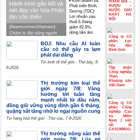
Kinh doanh và
PHẦN BIA –
Hành trình gắn kết và
Phát triển Bình
RƯỢU –
nét đẹp văn hóa Phân
NƯỚC GIẢI
Dương (TDC):
KHÁT HÀ
lân Văn Điển
Lợi nhuận sau
NỘI
thuế 6 tháng
[AsemconnectVietnam]-
giảm 82,9%,
dòng tiền âm
Chăm lo đời sống người
Công ty Cổ
thêm 126,9 tỷ
lao động, Phân lân Văn
phần Lọc
đồng
BOJ: Nhu cầu AI toàn
Điển tổ chức tham quan,
hóa dầu
cầu có thể gây ra lạm
Bình Sơn
nghỉ mát Trung Quốc
VIFTA mở thêm
phát dai dẳng
dư địa cho hàng
2026, gắn kết tập thể,
Tin kinh tế thế giới - Thứ bảy, 8-
Việt tại thị trường
tái tạo năng lượng và
Israel
8-2026
Tập đoàn
lan tỏa văn hóa doanh
Công nghiệp
Coteccons
nghiệp.
Than -
Khoáng sản
(CTD) lãi 788 tỷ
Thị trường kim loại thế
Việt Nam
đồng năm tài
giới ngày 7/8: Vàng
chính 2026
hướng tới tuần tăng
mạnh nhất từ đầu năm,
Sản lượng sản
Công ty Cổ
đồng giữ vững vùng đỉnh gần 6 tháng,
xuất công nghiệp
phần Công
quặng sắt tăng nhờ lo ngại nguồn cung
khu vực
nghiệp Cao
Eurozone đạt
su Miền
Tin hàng hoá thế giới - Thứ sáu, 7-8-2026
Nam ( viết
mức cao nhất
tắt là
trong gần 4 năm
CASUMINA)
rưỡi
Thị trường nông sản thế
giới ngày 7/8: Lúa mì