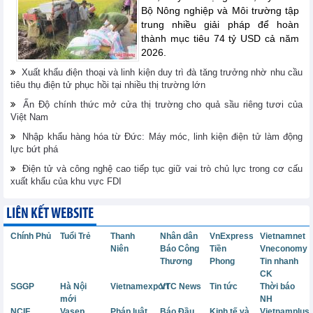
Bộ Nông nghiệp và Môi trường tập
trung nhiều giải pháp để hoàn
thành mục tiêu 74 tỷ USD cả năm
2026.
Xuất khẩu điện thoại và linh kiện duy trì đà tăng trưởng nhờ nhu cầu
tiêu thụ điện tử phục hồi tại nhiều thị trường lớn
Ấn Độ chính thức mở cửa thị trường cho quả sầu riêng tươi của
Việt Nam
Nhập khẩu hàng hóa từ Đức: Máy móc, linh kiện điện tử làm động
lực bứt phá
Điện tử và công nghệ cao tiếp tục giữ vai trò chủ lực trong cơ cấu
xuất khẩu của khu vực FDI
LIÊN KẾT WEBSITE
Chính Phủ
Tuổi Trẻ
Thanh
Nhân dân
VnExpress
Vietnamnet
Niên
Báo Công
Tiền
Vneconomy
Thương
Phong
Tin nhanh
CK
SGGP
Hà Nội
Vietnamexport
VTC News
Tin tức
Thời báo
mới
NH
NCIF
Vasep
Pháp luật
Báo Đầu
Kinh tế và
Vietnamplus