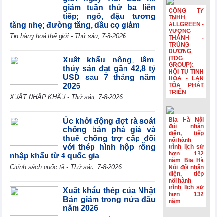
HSBC: Nghị
giảm tuần thứ ba liên
quyết 10 tạo nền
CÔNG TY
tiếp; ngô, đậu tương
tảng để Việt Nam
TNHH
tăng nhẹ; đường tăng, dầu cọ giảm
ALLGREEN -
thu hút dòng vốn
VƯỢNG
chất lượng cao
Tin hàng hoá thế giới - Thứ sáu, 7-8-2026
THÀNH -
TRÙNG
Hoạt động sản
DƯƠNG
xuất của Hoa Kỳ
(TDG
Xuất khẩu nông, lâm,
đạt mức cao nhất
GROUP):
thủy sản đạt gần 42,8 tỷ
trong hơn bốn
HỘI TỤ TINH
USD sau 7 tháng năm
HOA - LAN
năm
2026
TỎA PHÁT
TRIỂN
Phiên họp
XUẤT NHẬP KHẨU - Thứ sáu, 7-8-2026
Chính phủ
thường kỳ tháng
7: Xuất nhập
Bia Hà Nội
Úc khởi động đợt rà soát
khẩu ước đạt
đổi nhận
chống bán phá giá và
diện, tiếp
659,6 tỷ USD,
thuế chống trợ cấp đối
nối hành
tăng 28,1%
với thép hình hộp rỗng
trình lịch sử
hơn 132
nhập khẩu từ 4 quốc gia
năm Bia Hà
Chính sách quốc tế - Thứ sáu, 7-8-2026
Nội đổi nhận
diện, tiếp
nối hành
trình lịch sử
Xuất khẩu thép của Nhật
hơn 132
Bản giảm trong nửa đầu
năm
năm 2026