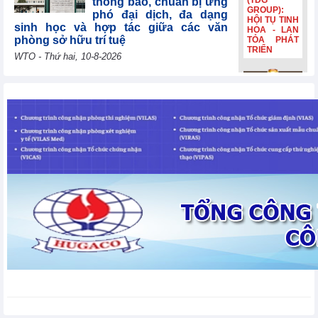
(TDG
thông báo, chuẩn bị ứng
GROUP):
phó đại dịch, đa dạng
HỘI TỤ TINH
sinh học và hợp tác giữa các văn
HOA - LAN
phòng sở hữu trí tuệ
TỎA PHÁT
TRIỂN
WTO - Thứ hai, 10-8-2026
Uzbekistan tái khẳng
Bia Hà Nội
định mục tiêu gia nhập
đổi nhận
WTO năm 2026, cảm ơn
diện, tiếp
các nước thành viên vì
nối hành
trình lịch sử
sự hợp tác liên tục
hơn 132
WTO - Thứ hai, 10-8-2026
năm Bia Hà
Nội đổi nhận
diện, tiếp
nối hành
Lithuania đóng góp
trình lịch sử
30.000 EUR để giúp các
hơn 132
nền kinh tế đang phát
năm
triển và các nước kém
phát triển nhất nâng cao năng lực
thương mại
WTO - Thứ hai, 10-8-2026
Thị trường kim loại thế