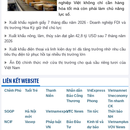
nghiệp Việt không chỉ cần hàng
hóa tốt mà còn phải làm chủ năng
lực số.
Xuất khẩu ngành giấy 7 tháng đầu năm 2026 - Doanh nghiệp FDI và
thị trường Hoa Kỳ giữ thế chủ lực
Xuất khẩu nông, lâm, thủy sản đạt gần 42,8 tỷ USD sau 7 tháng năm
2026
Xuất khẩu điện thoại và linh kiện duy trì đà tăng trưởng nhờ nhu cầu
tiêu thụ điện tử phục hồi tại nhiều thị trường lớn
Ấn Độ chính thức mở cửa thị trường cho quả sầu riêng tươi của
Việt Nam
LIÊN KẾT WEBSITE
Chính Phủ
Tuổi Trẻ
Thanh
Nhân dân
VnExpress
Vietnamnet
Niên
Báo Công
Tiền
Vneconomy
Thương
Phong
Tin nhanh
CK
SGGP
Hà Nội
Vietnamexport
VTC News
Tin tức
Thời báo
mới
NH
NCIF
Vasep
Pháp luật
Báo Đầu
Kinh tế và
Vietnamplus
VN
Tư
dự báo
VOV News