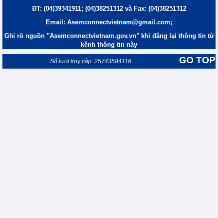
ĐT: (04)39341911; (04)38251312 và Fax: (04)38251312
Email: Asemconnectvietnam@gmail.com;
Ghi rõ nguồn "Asemconnectvietnam.gov.vn" khi đăng lại thông tin từ
kênh thông tin này
GO TOP
Số lượt truy cập: 25743584116