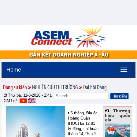
Home
Dòng sự kiện
NGHIÊN CỨU THỊ TRƯỜNG
Đại hội Đảng
Thứ ba, 11-8-2026 -
2:41
GMT+7
Thương
6 tháng, Địa ốc
hiệu quốc
Hoàng Quân
gia
(HQC) lãi 12,81
tỷ đồng, chỉ hoàn
thành 14,2% kế