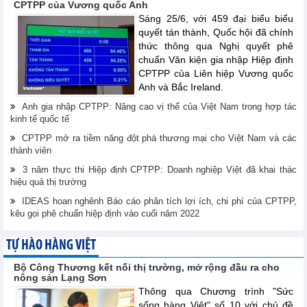
CPTPP của Vương quốc Anh
Sáng 25/6, với 459 đại biểu biểu
quyết tán thành, Quốc hội đã chính
thức thông qua Nghị quyết phê
chuẩn Văn kiện gia nhập Hiệp định
CPTPP của Liên hiệp Vương quốc
Anh và Bắc Ireland.
Anh gia nhập CPTPP: Nâng cao vị thế của Việt Nam trong hợp tác
kinh tế quốc tế
CPTPP mở ra tiềm năng đột phá thương mại cho Việt Nam và các
thành viên
3 năm thực thi Hiệp định CPTPP: Doanh nghiệp Việt đã khai thác
hiệu quả thị trường
IDEAS hoan nghênh Báo cáo phân tích lợi ích, chi phí của CPTPP,
kêu gọi phê chuẩn hiệp định vào cuối năm 2022
TỰ HÀO HÀNG VIỆT
Bộ Công Thương kết nối thị trường, mở rộng đầu ra cho
nông sản Lạng Sơn
Thông qua Chương trình "Sức
sống hàng Việt" số 10 với chủ đề