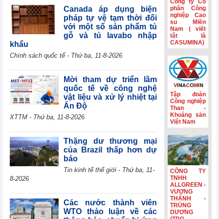
Công ty Cổ
tế mới nổi
Canada áp dụng biện
phần Công
nghiệp Cao
pháp tự vệ tạm thời đối
Hành trình gắn
su Miền
với một số sản phẩm tủ
Nam ( viết
kết và nét đẹp
gỗ và tủ lavabo nhập
tắt là
văn hóa Phân lân
CASUMINA)
khẩu
Văn Điển
Chính sách quốc tế - Thứ ba, 11-8-2026
Không còn lãi
thanh lý tài sản,
lợi nhuận quý
Mời tham dự triển lãm
II/2026 của HBC
quốc tế về công nghệ
giảm 55%
Tập đoàn
vật liệu và xử lý nhiệt tại
Công nghiệp
Ấn Độ
Kinh doanh và
Than -
Phát triển Bình
Khoáng sản
XTTM - Thứ ba, 11-8-2026
Việt Nam
Dương (TDC):
Lợi nhuận sau
thuế 6 tháng
Thặng dư thương mại
giảm 82,9%,
của Brazil thấp hơn dự
dòng tiền âm
báo
thêm 126,9 tỷ
Tin kinh tế thế giới - Thứ ba, 11-
CÔNG TY
đồng
TNHH
8-2026
ALLGREEN -
VƯỢNG
THÀNH -
Các nước thành viên
TRÙNG
WTO thảo luận về các
DƯƠNG