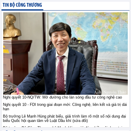
giới ngày 10/8: Vàng ổn
TIN BỘ CÔNG THƯƠNG
định sau khi vượt đỉnh
bảy tuần, đồng duy trì
trên 14.000 USD, quặng sắt giằng co
trước lo ngại nguồn cung
Tin hàng hoá thế giới - Thứ hai, 10-8-2026
Thị trường nông sản thế
giới ngày 10/8: Lúa mì
tăng do rủi ro Biển Đen;
ngô, đậu tương tăng
nhẹ; đường tăng mạnh
Tin hàng hoá thế giới - Thứ hai, 10-8-2026
Tham gia sâu thị trường
công nghiệp chế tạo Hà
Lan: Doanh nghiệp Việt
Nghị quyết 10-NQ/TW: Mở đường cho làn sóng đầu tư công nghệ cao
cần gì?
Nghị quyết 10 - FDI trong giai đoạn mới: Công nghệ, liên kết và giá trị dài
Hội nhập - Thứ hai, 10-8-2026
hạn
Bộ trưởng Lê Mạnh Hùng phát biểu, giải trình làm rõ một số nội dung đại
biểu Quốc hội quan tâm về Luật Dầu khí (sửa đổi)
Việt Nam - Australia: Mở
chương hợp tác mới
Bộ trưởng Bộ Công Thương Lê Mạnh Hùng giải đáp nhiều nội dung tại