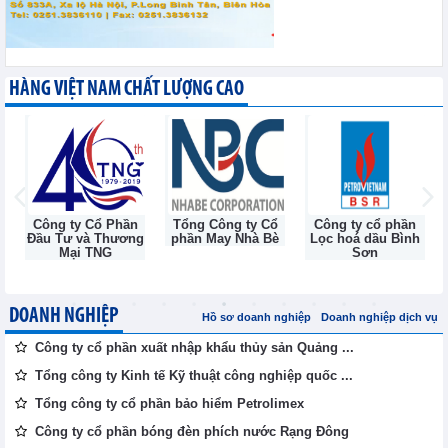
HÀNG VIỆT NAM CHẤT LƯỢNG CAO
Công ty Cổ Phần
Tổng Công ty Cổ
Công ty cổ phần
Đầu Tư và Thương
phần May Nhà Bè
Lọc hoá dầu Bình
Mại TNG
Sơn
DOANH NGHIỆP
Hồ sơ doanh nghiệp
Doanh nghiệp dịch vụ
Công ty cổ phần xuất nhập khẩu thủy sản Quảng ...
Tổng công ty Kinh tế Kỹ thuật công nghiệp quốc ...
Tổng công ty cổ phần bảo hiểm Petrolimex
Công ty cổ phần bóng đèn phích nước Rạng Đông