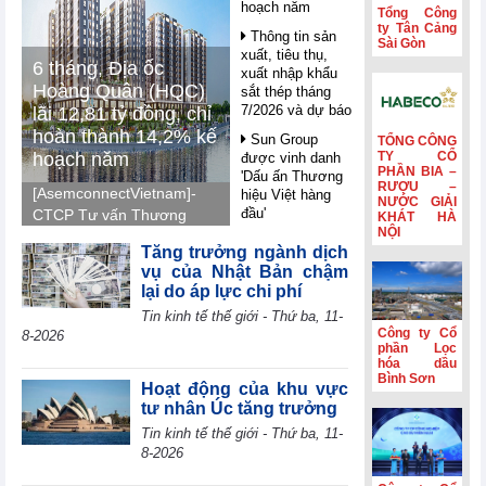
hoạch năm
Tổng Công
ty Tân Cảng
Thông tin sản
Sài Gòn
xuất, tiêu thụ,
6 tháng, Địa ốc
xuất nhập khẩu
Hoàng Quân (HQC)
sắt thép tháng
7/2026 và dự báo
lãi 12,81 tỷ đồng, chỉ
hoàn thành 14,2% kế
Sun Group
TỔNG CÔNG
hoạch năm
TY CỔ
được vinh danh
PHẦN BIA –
'Dấu ấn Thương
RƯỢU –
[AsemconnectVietnam]-
hiệu Việt hàng
NƯỚC GIẢI
đầu'
CTCP Tư vấn Thương
KHÁT HÀ
NỘI
mại Dịch vụ Địa ốc
Nghị quyết 10 -
Tăng trưởng ngành dịch
Hoàng Quân (mã HQC -
FDI trong giai
vụ của Nhật Bản chậm
sàn HOSE) ghi nhận lãi
đoạn mới: Công
lại do áp lực chi phí
nghệ, liên kết và
7,41 tỷ đồng trong quý
Tin kinh tế thế giới - Thứ ba, 11-
giá trị dài hạn
II, luỹ kế nửa đầu năm
Công ty Cổ
8-2026
2026 lãi 12,81 tỷ đồng
Petrolimex
phần Lọc
(PLX) hái quả
hóa dầu
và hoàn thành 14,2% so
Bình Sơn
ngọt từ hoạt động
với kế hoạch năm 2026.
Hoạt động của khu vực
kinh doanh ngoài
tư nhân Úc tăng trưởng
xăng dầu
Tin kinh tế thế giới - Thứ ba, 11-
WB: AI mở ra
8-2026
cơ hội bứt phá
cho các nền kinh