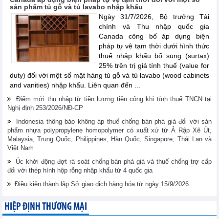
sản phẩm tủ gỗ và tủ lavabo nhập khẩu
Ngày 31/7/2026, Bộ trưởng Tài
chính và Thu nhập quốc gia
Canada công bố áp dụng biện
pháp tự vệ tạm thời dưới hình thức
thuế nhập khẩu bổ sung (surtax)
25% trên trị giá tính thuế (value for
duty) đối với một số mặt hàng tủ gỗ và tủ lavabo (wood cabinets
and vanities) nhập khẩu. Liên quan đến ...
Điểm mới thu nhập từ tiền lương tiền công khi tính thuế TNCN tại
Nghị định 253/2026/NĐ-CP
Indonesia thông báo không áp thuế chống bán phá giá đối với sản
phẩm nhựa polypropylene homopolymer có xuất xứ từ Ả Rập Xê Út,
Malaysia, Trung Quốc, Philippines, Hàn Quốc, Singapore, Thái Lan và
Việt Nam
Úc khởi động đợt rà soát chống bán phá giá và thuế chống trợ cấp
đối với thép hình hộp rỗng nhập khẩu từ 4 quốc gia
Điều kiện thành lập Sở giao dịch hàng hóa từ ngày 15/9/2026
HIỆP ĐỊNH THƯƠNG MẠI