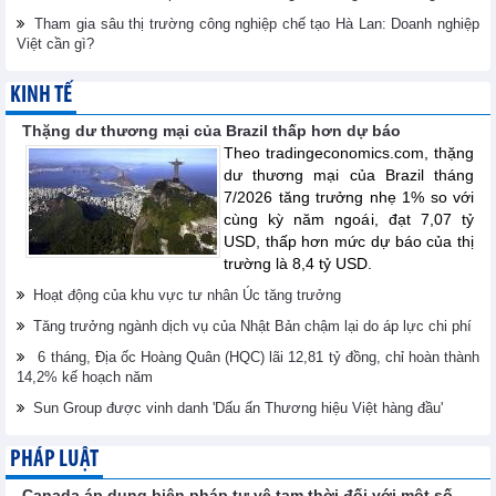
Tham gia sâu thị trường công nghiệp chế tạo Hà Lan: Doanh nghiệp
Việt cần gì?
KINH TẾ
Thặng dư thương mại của Brazil thấp hơn dự báo
Theo tradingeconomics.com, thặng
dư thương mại của Brazil tháng
7/2026 tăng trưởng nhẹ 1% so với
cùng kỳ năm ngoái, đạt 7,07 tỷ
USD, thấp hơn mức dự báo của thị
trường là 8,4 tỷ USD.
Hoạt động của khu vực tư nhân Úc tăng trưởng
Tăng trưởng ngành dịch vụ của Nhật Bản chậm lại do áp lực chi phí
6 tháng, Địa ốc Hoàng Quân (HQC) lãi 12,81 tỷ đồng, chỉ hoàn thành
14,2% kế hoạch năm
Sun Group được vinh danh 'Dấu ấn Thương hiệu Việt hàng đầu'
PHÁP LUẬT
Canada áp dụng biện pháp tự vệ tạm thời đối với một số