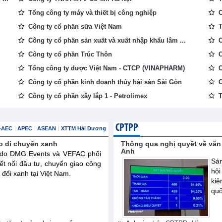
Tổng công ty máy và thiết bị công nghiệp
C
Công ty cổ phần sữa Việt Nam
T
Công ty cổ phần sản xuất và xuất nhập khẩu lâm ...
C
Công ty cổ phần Trúc Thôn
C
Tổng công ty dược Việt Nam - CTCP (VINAPHARM)
C
Công ty cổ phần kinh doanh thủy hải sản Sài Gòn
C
Công ty cổ phần xây lắp 1 - Petrolimex
T
CPTPP
-AEC
APEC
ASEAN
XTTM Hải Dương
o di chuyển xanh
Thông qua nghị quyết về văn
Anh
ế do DMG Events và VEFAC phối
Sán
ết nối đầu tư, chuyển giao công
hội
đổi xanh tại Việt Nam.
ki
quố