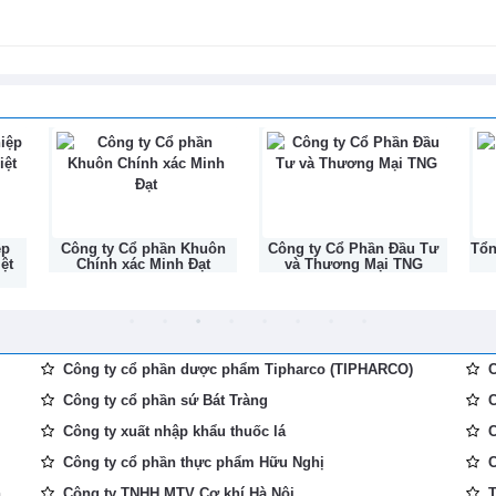
Nền tảng kết nối cho di chuyển xanh
g tầm thương hiệu du lịch biển Việt
8-2026
ệp
Công ty Cổ phần Khuôn
Công ty Cổ Phần Đầu Tư
Tổ
ệt
Chính xác Minh Đạt
và Thương Mại TNG
Công ty cổ phần dược phẩm Tipharco (TIPHARCO)
C
Công ty cổ phần sứ Bát Tràng
C
Công ty xuất nhập khẩu thuốc lá
C
Công ty cổ phần thực phẩm Hữu Nghị
C
...
Công ty TNHH MTV Cơ khí Hà Nội
T