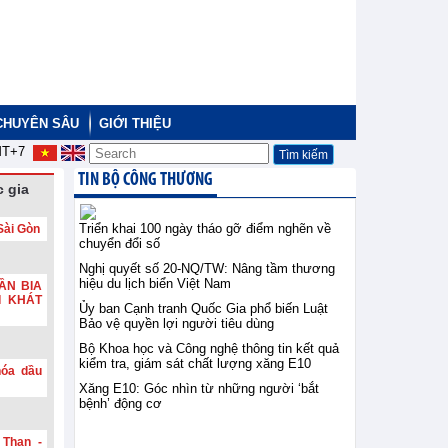
CHUYÊN SÂU
GIỚI THIỆU
T+7
TIN BỘ CÔNG THƯƠNG
 gia
Triển khai 100 ngày tháo gỡ điểm nghẽn về
Sài Gòn
chuyển đổi số
Nghị quyết số 20-NQ/TW: Nâng tầm thương
hiệu du lịch biển Việt Nam
ẦN BIA
I KHÁT
Ủy ban Cạnh tranh Quốc Gia phổ biến Luật
Bảo vệ quyền lợi người tiêu dùng
Bộ Khoa học và Công nghệ thông tin kết quả
kiểm tra, giám sát chất lượng xăng E10
hóa dầu
Xăng E10: Góc nhìn từ những người ‘bắt
bệnh’ động cơ
 Than -