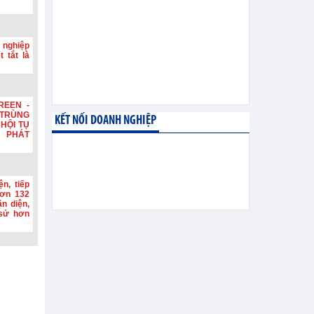
 nghiệp
 tắt là
REEN -
TRÙNG
KẾT NỐI DOANH NGHIỆP
HỘI TỤ
A PHÁT
n, tiếp
hơn 132
n diện,
h sử hơn