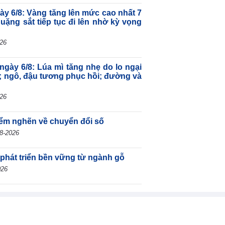
gày 6/8: Vàng tăng lên mức cao nhất 7
quặng sắt tiếp tục đi lên nhờ kỳ vọng
026
ngày 6/8: Lúa mì tăng nhẹ do lo ngại
; ngô, đậu tương phục hồi; đường và
026
iểm nghẽn về chuyển đổi số
8-2026
 phát triển bền vững từ ngành gỗ
026
h mới về quản lý cảng, bến thủy nội
2026