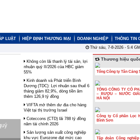
ÁP LUẬT
HIỆP ĐỊNH THƯƠNG MẠI
DOANH NGHIỆP
THÔNG TIN 
Thứ sáu, 7-8-2026 -
5:4
GM
Thương hiệu quốc
Không còn lãi thanh lý tài sản, lợi
nhuận quý II/2026 của HBC giảm
Tổng Công ty Tân Cảng 
55%
Kinh doanh và Phát triển Bình
Dương (TDC): Lợi nhuận sau thuế 6
TỔNG CÔNG TY CỔ PH
tháng giảm 82,9%, dòng tiền âm
– RƯỢU – NƯỚC GIẢ
thêm 126,9 tỷ đồng
HÀ NỘI
VIFTA mở thêm dư địa cho hàng
Việt tại thị trường Israel
Công ty Cổ phần Lọc 
Coteccons (CTD) lãi 788 tỷ đồng
Bình Sơn
năm tài chính 2026
quý
Sản lượng sản xuất công nghiệp
khu vực Eurozone đạt mức cao
Tập đoàn Công nghiệp