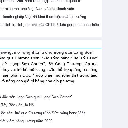
 thế của Việt Nam trong hợp tác kinh tế quốc tế
thương mại cho Việt Nam và các thành viên
Doanh nghiệp Việt đã khai thác hiệu quả thị trường
 tích lợi ích, chi phí của CPTPP, kêu gọi phê chuẩn hiệp
trường, mở rộng đầu ra cho nông sản Lạng Sơn
ng qua Chương trình "Sức sống hàng Việt" số 10 với
ủ đề "Lạng Sơn Corner", Bộ Công Thương tiếp tục
t huy vai trò kết nối cung - cầu, hỗ trợ quảng bá nông
, sản phẩm OCOP, góp phần mở rộng thị trường tiêu
 và nâng cao giá trị hàng hóa địa phương.
 đặc sản Lạng Sơn qua "Lạng Sơn Corner"
 Tây Bắc đến Hà Nội
 đặc sản Huế qua Chương trình Sức sống hàng Việt
ề tiết kiệm năng lượng năm 2026