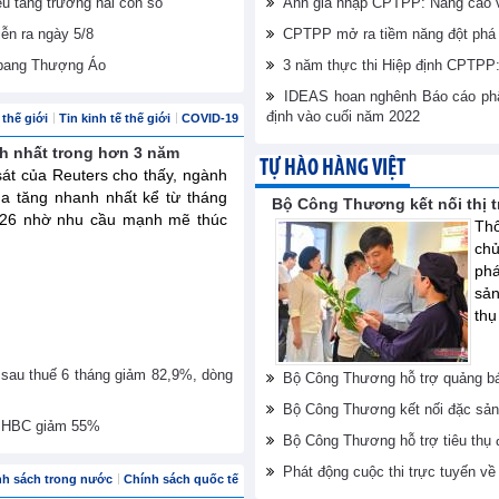
êu tăng trưởng hai con số
Anh gia nhập CPTPP: Nâng cao vị
iễn ra ngày 5/8
CPTPP mở ra tiềm năng đột phá 
 bang Thượng Áo
3 năm thực thi Hiệp định CPTPP: 
IDEAS hoan nghênh Báo cáo phân
định vào cuối năm 2022
thế giới
Tin kinh tế thế giới
COVID-19
h nhất trong hơn 3 năm
TỰ HÀO HÀNG VIỆT
át của Reuters cho thấy, ngành
a tăng nhanh nhất kể từ tháng
Bộ Công Thương kết nối thị 
2026 nhờ nhu cầu mạnh mẽ thúc
Thô
ch
phá
sản
thụ
 sau thuế 6 tháng giảm 82,9%, dòng
Bộ Công Thương hỗ trợ quảng bá
Bộ Công Thương kết nối đặc sản
ủa HBC giảm 55%
Bộ Công Thương hỗ trợ tiêu thụ
Phát động cuộc thi trực tuyến v
nh sách trong nước
Chính sách quốc tế