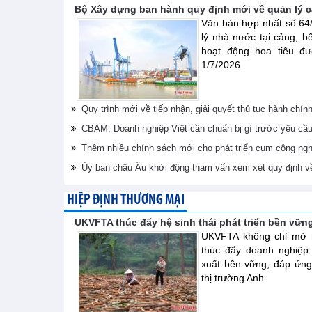
Bộ Xây dựng ban hành quy định mới về quản lý cả
Văn bản hợp nhất số 6
lý nhà nước tại cảng, b
hoạt động hoa tiêu đư
1/7/2026.
Quy trình mới về tiếp nhận, giải quyết thủ tục hành chín
CBAM: Doanh nghiệp Việt cần chuẩn bị gì trước yêu cầ
Thêm nhiều chính sách mới cho phát triển cụm công ngh
Ủy ban châu Âu khởi động tham vấn xem xét quy định v
HIỆP ĐỊNH THƯƠNG MẠI
UKVFTA thúc đẩy hệ sinh thái phát triển bền vữn
UKVFTA không chỉ mở r
thúc đẩy doanh nghiệp
xuất bền vững, đáp ứng
thị trường Anh.