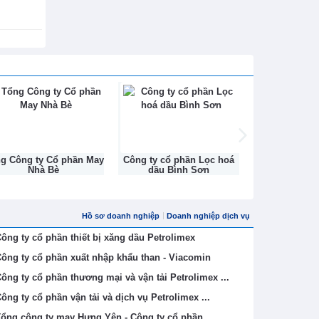
ng Công ty Cổ phần May
Công ty cổ phần Lọc hoá
Công ty Cổ ph
Nhà Bè
dầu Bình Sơn
Na
Hồ sơ doanh nghiệp
Doanh nghiệp dịch vụ
ông ty cổ phần thiết bị xăng dầu Petrolimex
ông ty cổ phần xuất nhập khẩu than - Viacomin
ông ty cổ phần thương mại và vận tải Petrolimex ...
ông ty cổ phần vận tải và dịch vụ Petrolimex ...
ổng công ty may Hưng Yên - Công ty cổ phần