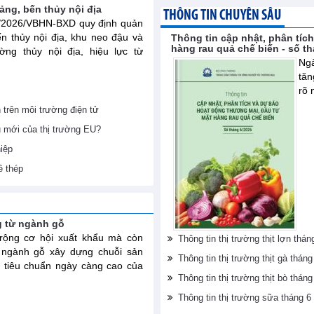
ng, bến thủy nội địa
THÔNG TIN CHUYÊN SÂU
4/2026/VBHN-BXD quy định quản
ến thủy nội địa, khu neo đậu và
Thông tin cập nhật, phân tíc
hàng rau quả chế biến - số t
ờng thủy nội địa, hiệu lực từ
Ngà
tăn
rõ 
h trên môi trường điện tử
u mới của thị trường EU?
iệp
ề thép
g từ ngành gỗ
ộng cơ hội xuất khẩu mà còn
Thông tin thị trường thịt lợn th
 ngành gỗ xây dựng chuỗi sản
Thông tin thị trường thịt gà thá
 tiêu chuẩn ngày càng cao của
Thông tin thị trường thịt bò thá
Thông tin thị trường sữa tháng 