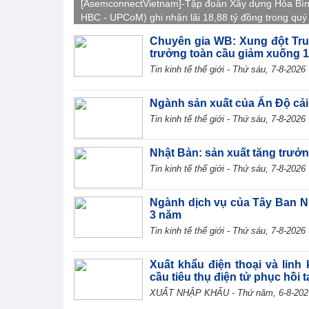
[AsemconnectVietnam]-Tập đoàn Xây dựng Hòa Bì
HBC - UPCoM) ghi nhận lãi 18,88 tỷ đồng trong quý I
kế nửa đầu năm 2026 lãi 41,56 tỷ đồng, giảm 19,1%
Chuyên gia WB: Xung đột Tru
với cùng kỳ và mới hoàn thành 16,6% kế hoạch năm
trưởng toàn cầu giảm xuống 
Tin kinh tế thế giới - Thứ sáu, 7-8-2026
Ngành sản xuất của Ấn Độ cải
Tin kinh tế thế giới - Thứ sáu, 7-8-2026
Nhật Bản: sản xuất tăng trưởn
Tin kinh tế thế giới - Thứ sáu, 7-8-2026
Ngành dịch vụ của Tây Ban N
3 năm
Tin kinh tế thế giới - Thứ sáu, 7-8-2026
Xuất khẩu điện thoại và linh
cầu tiêu thụ điện tử phục hồi t
XUẤT NHẬP KHẨU - Thứ năm, 6-8-202