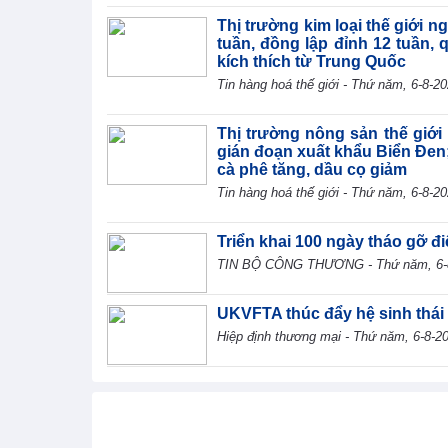
Thị trường kim loại thế giới n
tuần, đồng lập đỉnh 12 tuần, 
kích thích từ Trung Quốc
Tin hàng hoá thế giới - Thứ năm, 6-8-2
Thị trường nông sản thế giới 
gián đoạn xuất khẩu Biển Đen
cà phê tăng, dầu cọ giảm
Tin hàng hoá thế giới - Thứ năm, 6-8-2
Triển khai 100 ngày tháo gỡ đ
TIN BỘ CÔNG THƯƠNG - Thứ năm, 6-
UKVFTA thúc đẩy hệ sinh thái
Hiệp định thương mại - Thứ năm, 6-8-2
Bộ Xây dựng ban hành quy địn
địa
Chính sách trong nước - Thứ năm, 6-8-