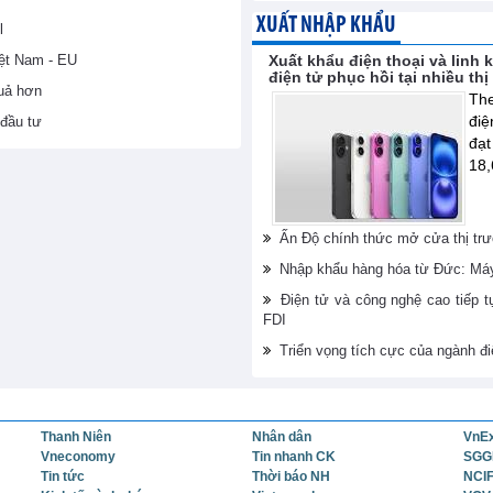
XUẤT NHẬP KHẨU
l
iệt Nam - EU
Xuất khẩu điện thoại và linh 
điện tử phục hồi tại nhiều th
uả hơn
The
điệ
đầu tư
đạt
18,
Ấn Độ chính thức mở cửa thị trư
Nhập khẩu hàng hóa từ Đức: Máy 
Điện tử và công nghệ cao tiếp t
FDI
Triển vọng tích cực của ngành đi
Thanh Niên
Nhân dân
VnE
Vneconomy
Tin nhanh CK
SGG
Tin tức
Thời báo NH
NCI