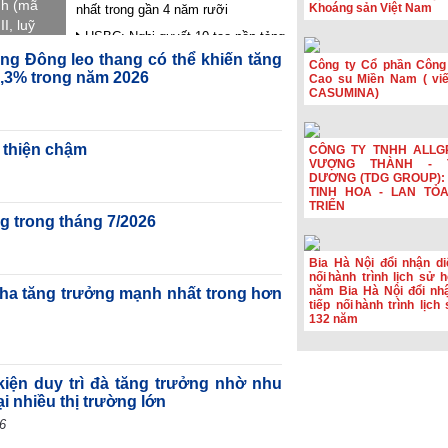
nh (mã
Khoáng sản Việt Nam
nhất trong gần 4 năm rưỡi
I, luỹ
HSBC: Nghị quyết 10 tạo nền tảng
 so
để Việt Nam thu hút dòng vốn chất
ng Đông leo thang có thể khiến tăng
.
Công ty Cổ phần Công
lượng cao
1,3% trong năm 2026
Cao su Miền Nam ( viết
CASUMINA)
Hoạt động sản xuất của Hoa Kỳ
đạt mức cao nhất trong hơn bốn
năm
 thiện chậm
CÔNG TY TNHH ALLG
Phiên họp Chính phủ thường kỳ
VƯỢNG THÀNH - 
tháng 7: Xuất nhập khẩu ước đạt
DƯƠNG (TDG GROUP): 
659,6 tỷ USD, tăng 28,1%
TINH HOA - LAN TỎ
TRIỂN
Đầu tư công tăng tốc, CC1 mở
g trong tháng 7/2026
rộng quy mô
Bia Hà Nội đổi nhận diệ
nối hành trình lịch sử 
năm Bia Hà Nội đổi nhậ
ha tăng trưởng mạnh nhất trong hơn
tiếp nối hành trình lịc
132 năm
 kiện duy trì đà tăng trưởng nhờ nhu
ại nhiều thị trường lớn
6