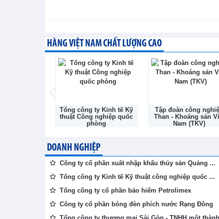
Triển lãm ngành năng lượng: 
XTTM - Thứ năm, 6-8-2026
HÀNG VIỆT NAM CHẤT LƯỢNG CAO
Nghị quyết số 20-NQ/TW: Nân
Nam
TIN BỘ CÔNG THƯƠNG - Thứ năm, 6-
phần Bóng đèn
Tổng công ty Kinh tế Kỹ
Tập đoàn công nghi
c Rạng Đông
thuật Công nghiệp quốc
Than - Khoáng sản Vi
phòng
Nam (TKV)
DOANH NGHIỆP
Công ty cổ phần xuất nhập khẩu thủy sản Quảng ...
Tổng công ty Kinh tế Kỹ thuật công nghiệp quốc ...
Tổng công ty cổ phần bảo hiểm Petrolimex
Công ty cổ phần bóng đèn phích nước Rạng Đông
Tổng công ty thương mại Sài Gòn - TNHH một thành 