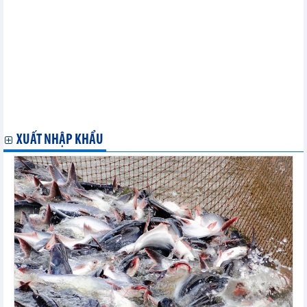
Hồ sơ thị trường Mô-dăm-bích
Hồ sơ thị trường I-xa-ren
Hồ sơ thị trường I-ran
Hồ sơ thị trường Các Tiểu vương quốc Ả rập Thống nhất
Hồ sơ thị trường Benin
Hồ sơ thị trường Ăng-gô-la
Hồ sơ thị trường Algeria
Hồ sơ thị trường Ai Cập
Hồ sơ thị trường Ả Rập Xê Út
Hồ sơ thị trường Ma rốc
XUẤT NHẬP KHẨU