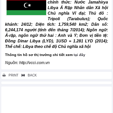
chính thức: Nước Jamahirya
Libya Ả Rập Nhân dân Xã hội
Chủ nghĩa Vĩ đại; Thủ đô :
Tripoli (Tarabulus); Quốc
khánh: 24/12; Diện tích: 1,759,540 km2; Dân số:
6,244,174 người (tính đến tháng 7/2014); Ngôn ngữ:
Ả-rập, ngôn ngữ thứ hai : Anh và Ý; Đơn vị tiền tệ:
Đồng Dinar Libya (LYD), 1USD = 1.281 LYD (2014);
Thể chế: Libya theo chế độ Chủ nghĩa xã hội
Thông tin hồ sơ thị trường chi tiết xem
tại đây
Nguồn: http://vcci.com.vn
PRINT
BACK
Các tin khác...
Hồ sơ thị trường Tan-za-ni-a
Hồ sơ thị trường Senegal
Hồ sơ thị trường Nam Phi