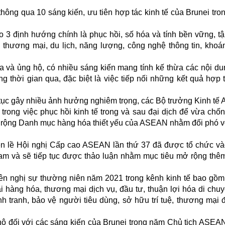
hông qua 10 sáng kiến, ưu tiên hợp tác kinh tế của Brunei tr
 3 định hướng chính là phục hồi, số hóa và tính bền vững, tậ
 thương mại, du lịch, năng lượng, công nghệ thông tin, khoá
a và ủng hộ, có nhiều sáng kiến mang tính kế thừa các nội d
 thời gian qua, đặc biệt là việc tiếp nối những kết quả hợp 
 tục gây nhiều ảnh hưởng nghiêm trọng, các Bộ trưởng Kinh t
rong việc phục hồi kinh tế trong và sau đại dịch để vừa chốn
c mở rộng Danh mục hàng hóa thiết yếu của ASEAN nhằm đối phó v
n lề Hội nghị Cấp cao ASEAN lần thứ 37 đã được tổ chức v
 Nam và sẽ tiếp tục được thảo luận nhằm mục tiêu mở rộng thê
tiên nghị sự thường niên năm 2021 trong kênh kinh tế bao gồm
 hàng hóa, thương mại dịch vụ, đầu tư, thuận lợi hóa di chu
 tranh, bảo vệ người tiêu dùng, sở hữu trí tuệ, thương mại đ
 hộ đối với các sáng kiến của Brunei trong năm Chủ tịch ASEA