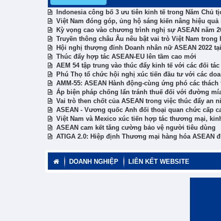
Indonesia công bố 3 ưu tiên kinh tế trong Năm Chủ 
Việt Nam đóng góp, ủng hộ sáng kiến nâng hiệu qu
Kỳ vọng cao vào chương trình nghị sự ASEAN năm 2
Truyền thông châu Âu nêu bật vai trò Việt Nam tron
Hội nghị thượng đỉnh Doanh nhân nữ ASEAN 2022 tại
Thúc đẩy hợp tác ASEAN-EU lên tầm cao mới
AEM 54 tập trung vào thúc đẩy kinh tế với các đối t
Phú Thọ tổ chức hội nghị xúc tiến đầu tư với các do
AMM-55: ASEAN Hành động-cùng ứng phó các thách 
Áp biện pháp chống lẩn tránh thuế đối với đường m
Vai trò then chốt của ASEAN trong việc thúc đẩy an 
ASEAN - Vương quốc Anh đối thoại quan chức cấp ca
Việt Nam và Mexico xúc tiến hợp tác thương mại, kinh
ASEAN cam kết tăng cường bảo vệ người tiêu dùng
ATIGA 2.0: Hiệp định Thương mại hàng hóa ASEAN đư
DOANH NGHIỆP
LIÊN KẾT WEBSITE