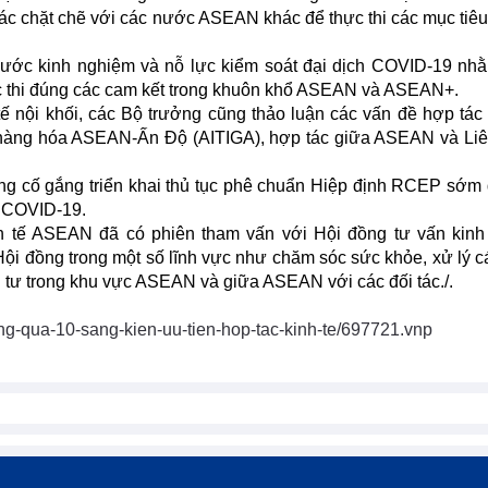
tác chặt chẽ với các nước ASEAN khác để thực thi các mục tiê
nước kinh nghiệm và nỗ lực kiểm soát đại dịch COVID-19 n
thực thi đúng các cam kết trong khuôn khổ ASEAN và ASEAN+.
ế nội khối, các Bộ trưởng cũng thảo luận các vấn đề hợp tác 
 hàng hóa ASEAN-Ấn Độ (AITIGA), hợp tác giữa ASEAN và Li
ng cố gắng triển khai thủ tục phê chuẩn Hiệp định RCEP sớm
h COVID-19.
nh tế ASEAN đã có phiên tham vấn với Hội đồng tư vấn kin
i đồng trong một số lĩnh vực như chăm sóc sức khỏe, xử lý c
 tư trong khu vực ASEAN và giữa ASEAN với các đối tác./.
g-qua-10-sang-kien-uu-tien-hop-tac-kinh-te/697721.vnp