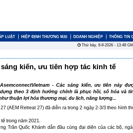
ÁP LUẬT
HIỆP ĐỊNH THƯƠNG MẠI
DOANH NGHIỆP
THÔNG TIN 
Thứ bảy, 8-8-2026 -
13:48
GM
sáng kiến, ưu tiên hợp tác kinh tế
AsemconnectVietnam - Các sáng kiến, ưu tiên này đư
dựng theo 3 định hướng chính là phục hồi, số hóa và tí
như thuận lợi hóa thương mại, du lịch, năng lượng...
7 (AEM Retreat 27) đã diễn ra trong 2 ngày 2-3/3 theo hình th
 tế trong năm 2021.
g Trần Quốc Khánh dẫn đầu cùng đại diện của các bộ, ngàn