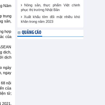
Nông sản, thực phẩm Việt chinh
ong Năm
phục thị trường Nhật Bản
p trung
Xuất khẩu tôm đối mặt nhiều khó
ng sản,
khăn trong năm 2023
ung hợp
QUẢNG CÁO
tác của
ế ASEAN
g dịch,
ới dịch
ào ngày
m, ngay
 68 nội
yển của
iện tử;
N 2021,