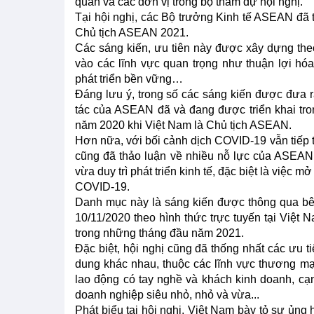
quan và các đơn vị trong bộ tham dự hội nghị.
Tại hội nghị, các Bộ trưởng Kinh tế ASEAN đã t
Chủ tịch ASEAN 2021.
Các sáng kiến, ưu tiên này được xây dựng theo
vào các lĩnh vực quan trọng như thuận lợi hóa
phát triển bền vững…
Đáng lưu ý, trong số các sáng kiến được đưa r
tác của ASEAN đã và đang được triển khai trong
năm 2020 khi Việt Nam là Chủ tịch ASEAN.
Hơn nữa, với bối cảnh dịch COVID-19 vẫn tiếp
cũng đã thảo luận về nhiều nỗ lực của ASEAN t
vừa duy trì phát triển kinh tế, đặc biệt là việ
COVID-19.
Danh mục này là sáng kiến được thông qua bê
10/11/2020 theo hình thức trực tuyến tại Việt
trong những tháng đầu năm 2021.
Đặc biệt, hội nghị cũng đã thống nhất các ưu 
dung khác nhau, thuộc các lĩnh vực thương mại
lao động có tay nghề và khách kinh doanh, cạnh
doanh nghiệp siêu nhỏ, nhỏ và vừa...
Phát biểu tại hội nghị, Việt Nam bày tỏ sự ủng