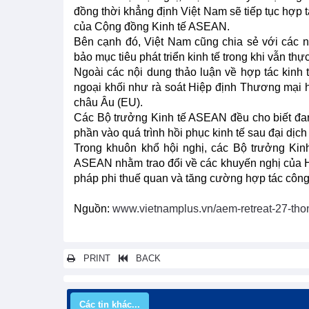
đồng thời khẳng định Việt Nam sẽ tiếp tục hợp 
của Cộng đồng Kinh tế ASEAN.
Bên cạnh đó, Việt Nam cũng chia sẻ với các 
bảo mục tiêu phát triển kinh tế trong khi vẫn 
Ngoài các nội dung thảo luận về hợp tác kinh t
ngoại khối như rà soát Hiệp định Thương mại
châu Âu (EU).
Các Bộ trưởng Kinh tế ASEAN đều cho biết đa
phần vào quá trình hồi phục kinh tế sau đại dịc
Trong khuôn khổ hội nghị, các Bộ trưởng Ki
ASEAN nhằm trao đổi về các khuyến nghị của Hộ
pháp phi thuế quan và tăng cường hợp tác công
Nguồn:
www.vietnamplus.vn/aem-retreat-27-thon
PRINT
BACK
Các tin khác...