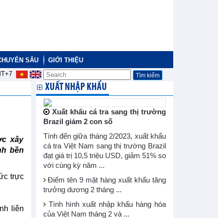
CHUYÊN SÂU
GIỚI THIỆU
T+7
XUẤT NHẬP KHẨU
Xuất khẩu cá tra sang thị trường
Brazil giảm 2 con số
Tính đến giữa tháng 2/2023, xuất khẩu
ợc xây
cá tra Việt Nam sang thị trường Brazil
nh bền
đạt giá trị 10,5 triệu USD, giảm 51% so
với cùng kỳ năm ...
ức trực
Điểm tên 9 mặt hàng xuất khẩu tăng
trưởng dương 2 tháng ...
Tình hình xuất nhập khẩu hàng hóa
h liên
của Việt Nam tháng 2 và ...