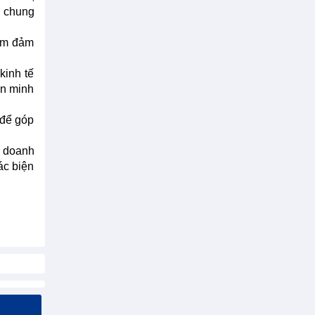
u chung
hằm đảm
kinh tế
ên minh
 để góp
h doanh
ác biện