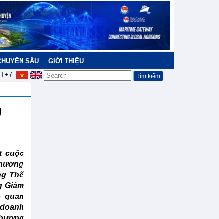
CHUYÊN SÂU
GIỚI THIỆU
T+7
g
ột cuộc
phương
ng Thế
ng Giám
ò quan
 doanh
thương