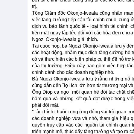
trị.
Tổng Giám đốc Okonjo-Iweala cũng nhấn mạnh 
việc tăng cường tiếp cận tài chính chuỗi cung
dịch vụ bảo lãnh quốc tế - loại hình tài chí
tiền mặt ngay lập tức đối với các hóa đơn chưa
Ngozi Okonjo-Iweala giải thích.
Tại cuộc họp, bà Ngozi Okonjo-Iweala lưu ý đến
các hoạt động, nhằm mục đích tăng cường hỗ trợ
có và thực hiện các biện pháp cụ thể để hỗ trợ 
của thị trường. Điều này bao gồm việc hợp tác 
chính dành cho các doanh nghiệp nhỏ.
Bà Ngozi Okonjo-Iweala lưu ý rằng những nỗ lự
cùng dẫn đến "lợi ích lớn hơn từ thương mại và
Ông Diop ca ngợi mối quan hệ đối tác chặt ch
năm qua và những kết quả đạt được trong việ
phải đối mặt.
“Tài chính chuỗi cung ứng đóng vai trò quan trọn
các doanh nghiệp vừa và nhỏ, tham gia hiệu q
quyền truy cập vào các nguồn tài chính quan 
triển mạnh mẽ, thúc đẩy tăng trưởng và tạo ra cá