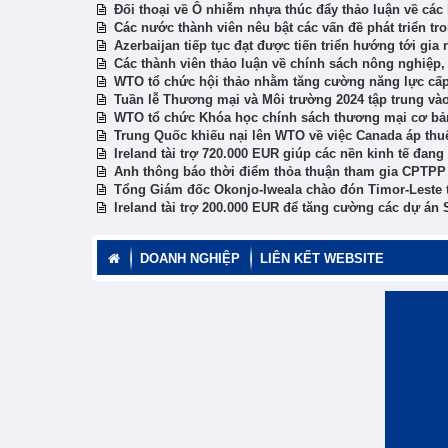
Đối thoại về Ô nhiễm nhựa thúc đẩy thảo luận về các
Các nước thành viên nêu bật các vấn đề phát triển t
Azerbaijan tiếp tục đạt được tiến triển hướng tới gi
Các thành viên thảo luận về chính sách nông nghiệp,
WTO tổ chức hội thảo nhằm tăng cường năng lực cấ
Tuần lễ Thương mại và Môi trường 2024 tập trung vào
WTO tổ chức Khóa học chính sách thương mại cơ bả
Trung Quốc khiếu nại lên WTO về việc Canada áp thu
Ireland tài trợ 720.000 EUR giúp các nền kinh tế đan
Anh thông báo thời điểm thỏa thuận tham gia CPTPP 
Tổng Giám đốc Okonjo-Iweala chào đón Timor-Leste 
Ireland tài trợ 200.000 EUR để tăng cường các dự á
DOANH NGHIỆP
LIÊN KẾT WEBSITE