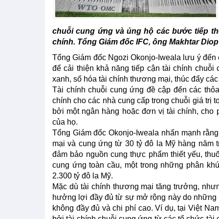
chuỗi cung ứng và ủng hộ các bước tiếp th
chính. Tổng Giám đốc IFC, ông Makhtar Diop
Tổng Giám đốc Ngozi Okonjo-Iweala lưu ý đến
để cải thiện khả năng tiếp cận tài chính chuỗ
xanh, số hóa tài chính thương mại, thúc đẩy các
Tài chính chuỗi cung ứng đề cập đến các thỏa
chính cho các nhà cung cấp trong chuỗi giá trị
bởi một ngân hàng hoặc đơn vị tài chính, cho 
của họ.
Tổng Giám đốc Okonjo-Iweala nhấn mạnh rằng c
mại và cung ứng từ 30 tỷ đô la Mỹ hàng năm t
đảm bảo nguồn cung thực phẩm thiết yếu, thu
cung ứng toàn cầu, một trong những phân khúc 
2.300 tỷ đô la Mỹ.
Mặc dù tài chính thương mại tăng trưởng, nh
hưởng lợi đầy đủ từ sự mở rộng này do những 
không đầy đủ và chi phí cao. Ví dụ, tại Việt 
bởi tài chính chuỗi cung ứng từ các tổ chức tài