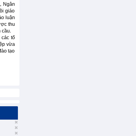
), Ngân
ồi giáo
ảo luận
ược thu
 cầu.
 các tổ
iệp vừa
đào tạo