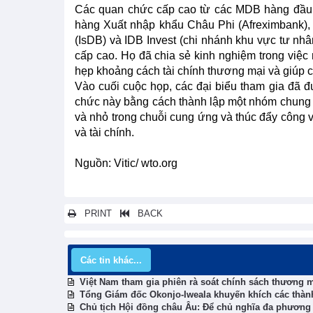
Các quan chức cấp cao từ các MDB hàng đầu,
hàng Xuất nhập khẩu Châu Phi (Afreximbank),
(IsDB) và IDB Invest (chi nhánh khu vực tư nhâ
cấp cao. Họ đã chia sẻ kinh nghiệm trong việc 
hẹp khoảng cách tài chính thương mại và giúp 
Vào cuối cuộc họp, các đại biểu tham gia đã 
chức này bằng cách thành lập một nhóm chung 
và nhỏ trong chuỗi cung ứng và thúc đẩy công vi
và tài chính.
Nguồn: Vitic/ wto.org
PRINT
BACK
Các tin khác...
Việt Nam tham gia phiên rà soát chính sách thương m
Tổng Giám đốc Okonjo-Iweala khuyến khích các thành 
Chủ tịch Hội đồng châu Âu: Để chủ nghĩa đa phương c