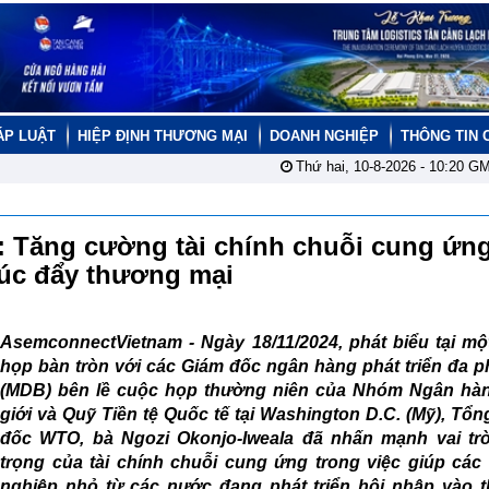
ÁP LUẬT
HIỆP ĐỊNH THƯƠNG MẠI
DOANH NGHIỆP
THÔNG TIN 
Thứ hai, 10-8-2026 -
10:20
GM
: Tăng cường tài chính chuỗi cung ứn
húc đẩy thương mại
AsemconnectVietnam -
Ngày 18/11/2024, phát biểu tại m
họp bàn tròn với các Giám đốc ngân hàng phát triển đa 
(MDB) bên lề cuộc họp thường niên của Nhóm Ngân hà
giới và Quỹ Tiền tệ Quốc tế tại Washington D.C. (Mỹ), Tổ
đốc WTO, bà Ngozi Okonjo-Iweala đã nhấn mạnh vai tr
trọng của tài chính chuỗi cung ứng trong việc giúp các
nghiệp nhỏ từ các nước đang phát triển hội nhập vào 