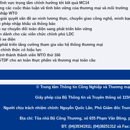
 lĩnh vực trọng tâm chính hướng tới kết quả MC14
rong các cuộc thảo luận về tính bền vững của thương mại và môi trường
a nhập WTO
 giải quyết vấn đề an ninh lương thực, chuyển giao công nghệ, minh bạ
p phép nhập khẩu và thông báo
 sự chuyển đổi toàn diện sang phát triển bền vững
n dành cho các viên chức chính phủ LDC
ế xe điện
g phát triển tăng cường tham gia vào hệ thống thương mại
chính thức có hiệu lực
trở thành thành viên WTO thứ 166
n STDF cho an toàn thực phẩm và thương mại toàn cầu
© Trung tâm Thông tin Công Nghiệp và Thương mại
Giấy phép của Bộ Thông tin và Truyền thông số 115
Người chịu trách nhiệm chính: Nguyễn Quốc Lân, Phó Giám đốc Tru
Địa chỉ: Tòa nhà Bộ Công Thương, số 655 Phạm Văn Đồng, 
ĐT: (04)39341911; (04)38251312 và Fax: