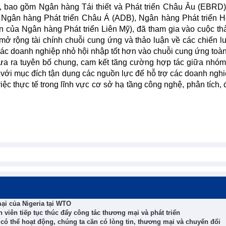
 bao gồm Ngân hàng Tái thiết và Phát triển Châu Âu (EBRD
 Ngân hàng Phát triển Châu Á (ADB), Ngân hàng Phát triển H
n của Ngân hàng Phát triển Liên Mỹ), đã tham gia vào cuộc th
mở rộng tài chính chuỗi cung ứng và thảo luận về các chiến l
các doanh nghiệp nhỏ hội nhập tốt hơn vào chuỗi cung ứng toàn
đưa ra tuyên bố chung, cam kết tăng cường hợp tác giữa nhóm
với mục đích tận dụng các nguồn lực để hỗ trợ các doanh ngh
ệc thực tế trong lĩnh vực cơ sở hạ tầng công nghệ, phân tích, 
ại của Nigeria tại WTO
viên tiếp tục thúc đẩy công tác thương mại và phát triển
ó thể hoạt động, chúng ta cần có lòng tin, thương mại và chuyển đổi