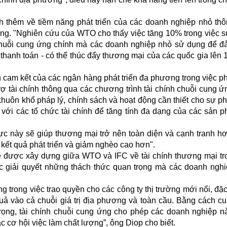
thêm về tiềm năng phát triển của các doanh nghiệp nhỏ th
 ứng. "Nghiên cứu của WTO cho thấy việc tăng 10% trong việc 
nh chuỗi cung ứng chính mà các doanh nghiệp nhỏ sử dụng để 
 thanh toán - có thể thúc đẩy thương mại của các quốc gia lên 
 cam kết của các ngân hàng phát triển đa phương trong việc p
 tài chính thông qua các chương trình tài chính chuỗi cung ứ
khuôn khổ pháp lý, chính sách và hoạt động cần thiết cho sự phá
với các tổ chức tài chính để tăng tính đa dạng của các sản p
c này sẽ giúp thương mại trở nên toàn diện và cạnh tranh hơ
 kết quả phát triển và giảm nghèo cao hơn".
ẽ được xây dựng giữa WTO và IFC về tài chính thương mại tr
c giải quyết những thách thức quan trọng mà các doanh ngh
g trong việc trao quyền cho các công ty thị trường mới nổi, đặc 
uả vào cả chuỗi giá trị địa phương và toàn cầu. Bằng cách c
trọng, tài chính chuỗi cung ứng cho phép các doanh nghiệp n
c cơ hội việc làm chất lượng”, ông Diop cho biết.