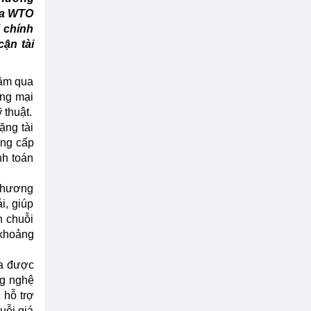
của WTO
i chính
ận tài
năm qua
ơng mại
 thuật.
ặng tài
ung cấp
nh toán
 thương
i, giúp
h chuỗi
 khoảng
ưa được
ng nghệ
 hỗ trợ
uỗi giá