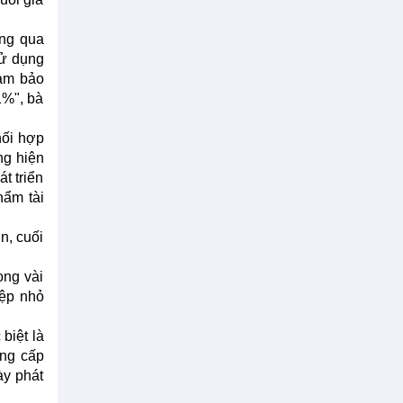
ông qua
sử dụng
đảm bảo
1%", bà
hối hợp
ng hiện
t triển
hẩm tài
n, cuối
ong vài
iệp nhỏ
biệt là
ung cấp
ày phát