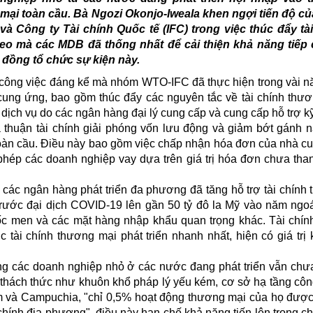
mại toàn cầu. Bà Ngozi Okonjo-Iweala khen ngợi tiến độ 
và Công ty Tài chính Quốc tế (IFC) trong việc thúc đẩy tà
eo mà các MDB đã thống nhất để cải thiện khả năng tiếp c
 đồng tổ chức sự kiện này.
 công việc đáng kể mà nhóm WTO-IFC đã thực hiện trong vài 
i cung ứng, bao gồm thúc đẩy các nguyên tắc về tài chính thư
 dịch vụ do các ngân hàng đại lý cung cấp và cung cấp hỗ trợ kỹ
 thuận tài chính giải phóng vốn lưu động và giảm bớt gánh n
 toàn cầu. Điều này bao gồm việc chấp nhận hóa đơn của nhà c
phép các doanh nghiệp vay dựa trên giá trị hóa đơn chưa tha
ác ngân hàng phát triển đa phương đã tăng hỗ trợ tài chính
rước đại dịch COVID-19 lên gần 50 tỷ đô la Mỹ vào năm ngoá
ốc men và các mặt hàng nhập khẩu quan trọng khác. Tài chín
tài chính thương mại phát triển nhanh nhất, hiện có giá trị
ưng các doanh nghiệp nhỏ ở các nước đang phát triển vẫn ch
thách thức như khuôn khổ pháp lý yếu kém, cơ sở hạ tầng cô
Nam và Campuchia, "chỉ 0,5% hoạt động thương mại của họ được
 chính địa phương", điều này hạn chế khả năng tiến lên trong ch