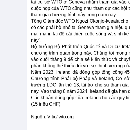
tại trụ sở WTO ở Geneva nhằm tham gia vào c
cuộc họp của WTO cũng như tham dự các hội t
tham gia chương trình này trong năm nay.
Tổng Giám đốc WTO Ngozi Okonjo-Iweala cho biế
có các phái bộ nhỏ tại Geneva tham gia hiệu q
mại mang lại để cải thiện cuộc sống và sinh kế
này".
Bộ trưởng Bộ Phát triển Quốc tế và Di cư Ire
chương trình quan trọng này. Chúng tôi mong
vào cuối tháng 9 để chia sẻ kiến thức và chu
phần không thể thiếu đối với sự thịnh vượng của
Năm 2023, Ireland đã đóng góp tổng cộng 45
Chương trình Phái bộ Pháp và Ireland, Cơ sở
trưởng LDC lần thứ 13, tài trợ cho sự tham gi
nay. Vào tháng 8 năm 2024, Ireland đã gia hạ
Các khoản đóng góp của Ireland cho các quỹ t
(15 triệu CHF).
Nguồn: Vitic/ wto.org