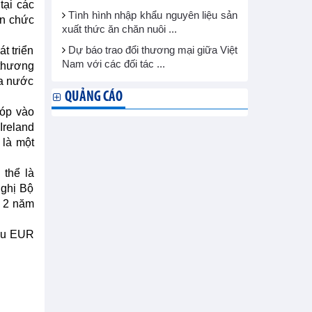
tại các
Tình hình nhập khẩu nguyên liệu sản
an chức
xuất thức ăn chăn nuôi ...
t triển
Dự báo trao đổi thương mại giữa Việt
Nam với các đối tác ...
 thương
ủa nước
QUẢNG CÁO
góp vào
Ireland
 là một
 thể là
nghị Bộ
g 2 năm
iệu EUR