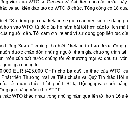
ông việc của WTO tại Geneva và đại diện cho các nước này 
hảo và sự kiện đào tạo do WTO tổ chức. Tổng cộng có 18 qu
t: "Sự đóng góp của Ireland sẽ giúp các nền kinh tế đang phá
uả hơn vào WTO, từ đó giúp họ nắm bắt tốt hơn các lợi ích mà
 của người dân. Tôi cảm ơn Ireland vì sự đóng góp liên tục c
land, ông Sean Fleming cho biết: "Ireland tự hào được đóng 
 muốn được chào đón những người tham gia chương trình tại 
yên môn của đất nước chúng tôi về thương mại và đầu tư, vốn
 quốc gia chúng tôi".
0.000 EUR (425.000 CHF) cho ba quỹ tín thác của WTO, cụ
 Phát triển Thương mại và Tiêu chuẩn và Quỹ Tín thác Hội 
a của các quan chức chính phủ LDC tại Hội nghị vào cuối thán
n đóng góp hàng năm cho STDF.
ín thác WTO khác nhau trong những năm qua lên tới hơn 16 tr