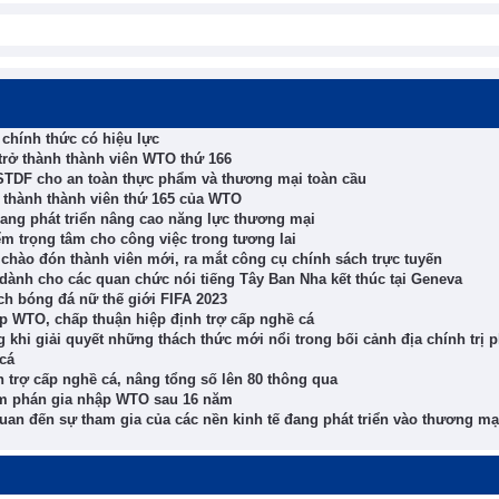
chính thức có hiệu lực
trở thành thành viên WTO thứ 166
n STDF cho an toàn thực phẩm và thương mại toàn cầu
thành thành viên thứ 165 của WTO
đang phát triển nâng cao năng lực thương mại
ểm trọng tâm cho công việc trong tương lai
chào đón thành viên mới, ra mắt công cụ chính sách trực tuyến
ành cho các quan chức nói tiếng Tây Ban Nha kết thúc tại Geneva
ch bóng đá nữ thế giới FIFA 2023
ập WTO, chấp thuận hiệp định trợ cấp nghề cá
khi giải quyết những thách thức mới nổi trong bối cảnh địa chính trị 
cá
h trợ cấp nghề cá, nâng tổng số lên 80 thông qua
đàm phán gia nhập WTO sau 16 năm
quan đến sự tham gia của các nền kinh tế đang phát triển vào thương mạ