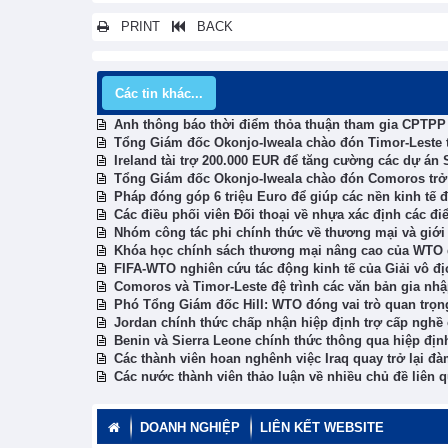
PRINT
BACK
Các tin khác...
Anh thông báo thời điểm thỏa thuận tham gia CPTPP 
Tổng Giám đốc Okonjo-Iweala chào đón Timor-Leste 
Ireland tài trợ 200.000 EUR để tăng cường các dự á
Tổng Giám đốc Okonjo-Iweala chào đón Comoros trở 
Pháp đóng góp 6 triệu Euro để giúp các nền kinh tế 
Các điều phối viên Đối thoại về nhựa xác định các đi
Nhóm công tác phi chính thức về thương mại và giới 
Khóa học chính sách thương mại nâng cao của WTO d
FIFA-WTO nghiên cứu tác động kinh tế của Giải vô đị
Comoros và Timor-Leste đệ trình các văn bản gia nh
Phó Tổng Giám đốc Hill: WTO đóng vai trò quan trọng 
Jordan chính thức chấp nhận hiệp định trợ cấp nghề 
Benin và Sierra Leone chính thức thông qua hiệp địn
Các thành viên hoan nghênh việc Iraq quay trở lại 
Các nước thành viên thảo luận về nhiều chủ đề liên 
DOANH NGHIỆP
LIÊN KẾT WEBSITE