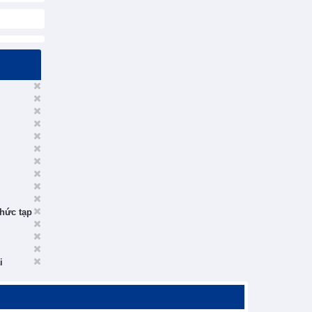
phức tạp
i