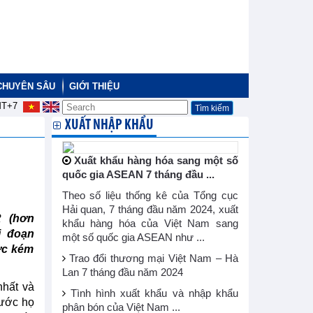
CHUYÊN SÂU
GIỚI THIỆU
T+7
XUẤT NHẬP KHẨU
Xuất khẩu hàng hóa sang một số
quốc gia ASEAN 7 tháng đầu ...
Theo số liệu thống kê của Tổng cục
Hải quan, 7 tháng đầu năm 2024, xuất
R (hơn
khẩu hàng hóa của Việt Nam sang
i đoạn
một số quốc gia ASEAN như ...
ớc kém
Trao đổi thương mại Việt Nam – Hà
Lan 7 tháng đầu năm 2024
nhất và
Tình hình xuất khẩu và nhập khẩu
nước họ
phân bón của Việt Nam ...