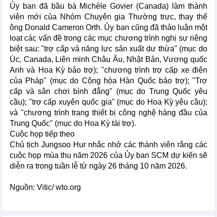
Ủy ban đã bầu bà Michèle Govier (Canada) làm thành
viên mới của Nhóm Chuyên gia Thường trực, thay thế
ông Donald Cameron Orth. Ủy ban cũng đã thảo luận một
loạt các vấn đề trong các mục chương trình nghị sự riêng
biệt sau: "trợ cấp và năng lực sản xuất dư thừa" (mục do
Úc, Canada, Liên minh Châu Âu, Nhật Bản, Vương quốc
Anh và Hoa Kỳ bảo trợ); "chương trình trợ cấp xe điện
của Pháp" (mục do Cộng hòa Hàn Quốc bảo trợ); "Trợ
cấp và sân chơi bình đẳng" (mục do Trung Quốc yêu
cầu); "trợ cấp xuyên quốc gia" (mục do Hoa Kỳ yêu cầu);
và "chương trình trang thiết bị công nghệ hàng đầu của
Trung Quốc" (mục do Hoa Kỳ tài trợ).
Cuộc họp tiếp theo
Chủ tịch Jungsoo Hur nhắc nhở các thành viên rằng các
cuộc họp mùa thu năm 2026 của Ủy ban SCM dự kiến sẽ
diễn ra trong tuần lễ từ ngày 26 tháng 10 năm 2026.
Nguồn: Vitic/ wto.org