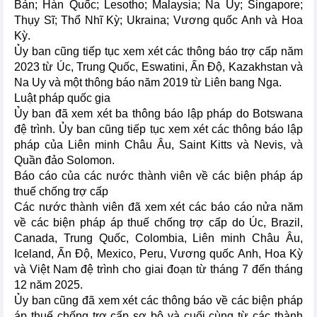
Bản; Hàn Quốc; Lesotho; Malaysia; Na Uy; Singapore;
Thụy Sĩ; Thổ Nhĩ Kỳ; Ukraina; Vương quốc Anh và Hoa
Kỳ.
Ủy ban cũng tiếp tục xem xét các thông báo trợ cấp năm
2023 từ Úc, Trung Quốc, Eswatini, Ấn Độ, Kazakhstan và
Na Uy và một thông báo năm 2019 từ Liên bang Nga.
Luật pháp quốc gia
Ủy ban đã xem xét ba thông báo lập pháp do Botswana
đệ trình. Ủy ban cũng tiếp tục xem xét các thông báo lập
pháp của Liên minh Châu Âu, Saint Kitts và Nevis, và
Quần đảo Solomon.
Báo cáo của các nước thành viên về các biện pháp áp
thuế chống trợ cấp
Các nước thành viên đã xem xét các báo cáo nửa năm
về các biện pháp áp thuế chống trợ cấp do Úc, Brazil,
Canada, Trung Quốc, Colombia, Liên minh Châu Âu,
Iceland, Ấn Độ, Mexico, Peru, Vương quốc Anh, Hoa Kỳ
và Việt Nam đệ trình cho giai đoạn từ tháng 7 đến tháng
12 năm 2025.
Ủy ban cũng đã xem xét các thông báo về các biện pháp
áp thuế chống trợ cấp sơ bộ và cuối cùng từ các thành