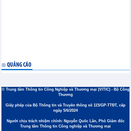
Úc đóng góp thêm 2 triệu AUD vào Quỹ Thủy sản WTO
WTO: Thương mại toàn cầu đối mặt khủng hoảng nghiêm trọng
nhất trong 80 năm qua
Tổng Giám đốc Okonjo-Iweala kêu gọi các thành viên tìm kiếm
những cách thức mới để hồi sinh WTO tại sự kiện Nam-Nam
Chủ tọa các cuộc đàm phán về nông nghiệp lưu hành bản dự
thảo sửa đổi khi MC14 sắp diễn ra.
EU đóng góp 75.000 EUR hỗ trợ sự tham gia của các nước kém
phát triển nhất tại MC14
Các nước thành viên WTO kết thúc các cuộc thảo luận cải cách
kéo dài một tháng tại Geneva
QUẢNG CÁO
© Trung tâm Thông tin Công Nghiệp và Thương mại (VITIC) - Bộ Công
Thương
Giấy phép của Bộ Thông tin và Truyền thông số 115/GP-TTĐT, cấp
ngày 5/6/2024
Người chịu trách nhiệm chính: Nguyễn Quốc Lân, Phó Giám đốc
Trung tâm Thông tin Công nghiệp và Thương mại