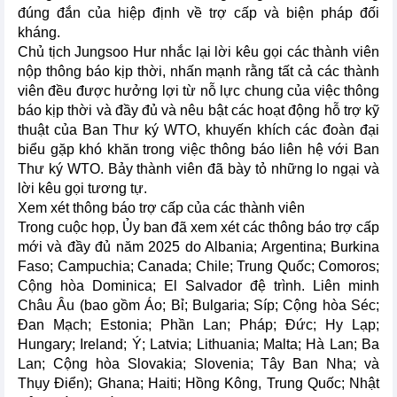
đúng đắn của hiệp định về trợ cấp và biện pháp đối
kháng.
Chủ tịch Jungsoo Hur nhắc lại lời kêu gọi các thành viên
nộp thông báo kịp thời, nhấn mạnh rằng tất cả các thành
viên đều được hưởng lợi từ nỗ lực chung của việc thông
báo kịp thời và đầy đủ và nêu bật các hoạt động hỗ trợ kỹ
thuật của Ban Thư ký WTO, khuyến khích các đoàn đại
biểu gặp khó khăn trong việc thông báo liên hệ với Ban
Thư ký WTO. Bảy thành viên đã bày tỏ những lo ngại và
lời kêu gọi tương tự.
Xem xét thông báo trợ cấp của các thành viên
Trong cuộc họp, Ủy ban đã xem xét các thông báo trợ cấp
mới và đầy đủ năm 2025 do Albania; Argentina; Burkina
Faso; Campuchia; Canada; Chile; Trung Quốc; Comoros;
Cộng hòa Dominica; El Salvador đệ trình. Liên minh
Châu Âu (bao gồm Áo; Bỉ; Bulgaria; Síp; Cộng hòa Séc;
Đan Mạch; Estonia; Phần Lan; Pháp; Đức; Hy Lạp;
Hungary; Ireland; Ý; Latvia; Lithuania; Malta; Hà Lan; Ba
Lan; Cộng hòa Slovakia; Slovenia; Tây Ban Nha; và
Thụy Điển); Ghana; Haiti; Hồng Kông, Trung Quốc; Nhật