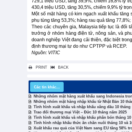
729,1 triệu USD, tăng 39,9%, chiếm 16,8% tỷ tr
430,4 triệu USD, tăng 30,5%, chiếm 9,9% tỷ trọn
Một số mặt hàng có kim ngạch xuất khẩu tăng s
phụ tùng tăng 53,3%; hàng rau quả tăng 77,8%; 
Theo các chuyên gia, Malaysia tiếp tục là đối
trưởng ở nhóm hàng điện tử, nông sản, và phư
doanh nghiệp Việt đang cải thiện, đặc biệt tron
định thương mại tự do như CPTPP và RCEP.
Nguồn: VITIC
PRINT
BACK
Các tin khác...
Những nhóm mặt hàng xuất khẩu sang Indonesia tro
Những nhóm mặt hàng nhập khẩu từ Nhật Bản 10 thá
Tình hình xuất khẩu và nhập khẩu xăng dầu 10 tháng
Trao đổi thương mại Việt – Đức 10 tháng năm 2025
Tình hình xuất khẩu và nhập khẩu phân bón tháng 10
Tình hình nhập khẩu thức ăn chăn nuôi tháng 10 và 
Xuất khẩu rau quả của Việt Nam sang EU tăng 58% tr