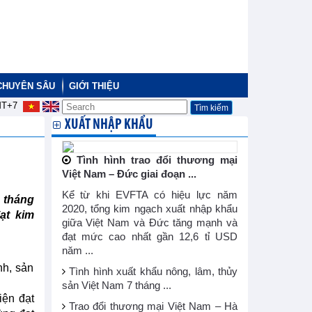
CHUYÊN SÂU
GIỚI THIỆU
T+7
XUẤT NHẬP KHẨU
Tình hình trao đổi thương mại
Việt Nam – Đức giai đoạn ...
Kể từ khi EVFTA có hiệu lực năm
 tháng
2020, tổng kim ngạch xuất nhập khẩu
ạt kim
giữa Việt Nam và Đức tăng mạnh và
đạt mức cao nhất gần 12,6 tỉ USD
năm ...
nh, sản
Tình hình xuất khẩu nông, lâm, thủy
sản Việt Nam 7 tháng ...
iện đạt
Trao đổi thương mại Việt Nam – Hà