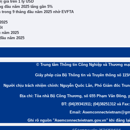
 giá trên 1 tỷ USD
áng đầu năm 2025 tăng gần 5%
h trong 9 tháng đầu năm 2025 nhờ EVFTA
2025
ốt
u năm 2025
 đầu năm 2025
© Trung tâm Thông tin Công Nghiệp và Thương mại
Giấy phép của Bộ Thông tin và Truyền thông số 115
Người chịu trách nhiệm chính: Nguyễn Quốc Lân, Phó Giám đốc Tru
Địa chỉ: Tòa nhà Bộ Công Thương, số 655 Phạm Văn Đồng, 
ĐT: (04)39341911; (04)38251312 và Fax:
Email: Asemconnectvietnam@gm
Ghi rõ nguồn "Asemconnectvietnam.gov.vn" khi đăng lại 