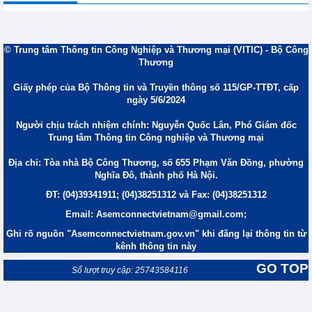
© Trung tâm Thông tin Công Nghiệp và Thương mại (VITIC) - Bộ Công
Thương
Giấy phép của Bộ Thông tin và Truyền thông số 115/GP-TTĐT, cấp
ngày 5/6/2024
Người chịu trách nhiệm chính: Nguyễn Quốc Lân, Phó Giám đốc
Trung tâm Thông tin Công nghiệp và Thương mại
Địa chỉ: Tòa nhà Bộ Công Thương, số 655 Phạm Văn Đồng, phường
Nghĩa Đô, thành phố Hà Nội.
ĐT: (04)39341911; (04)38251312 và Fax: (04)38251312
Email: Asemconnectvietnam@gmail.com;
Ghi rõ nguồn "Asemconnectvietnam.gov.vn" khi đăng lại thông tin từ
kênh thông tin này
GO TOP
Số lượt truy cập: 25743584116