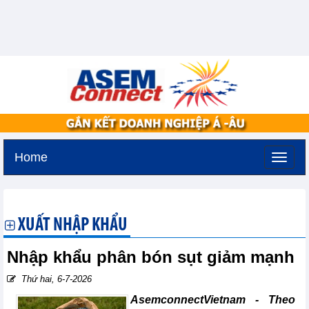
Home
Thứ ba, 11-8-2026 -
2:26
GMT+7
XUẤT NHẬP KHẨU
Nhập khẩu phân bón sụt giảm mạnh
Thứ hai, 6-7-2026
AsemconnectVietnam -
Theo