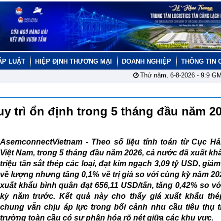
ÁP LUẬT
HIỆP ĐỊNH THƯƠNG MẠI
DOANH NGHIỆP
THÔNG TIN 
Thứ năm, 6-8-2026 -
9:9
GM
uy trì ổn định trong 5 tháng đầu năm 2
AsemconnectVietnam -
Theo số liệu tính toán từ Cục Hả
Việt Nam, trong 5 tháng đầu năm 2026, cả nước đã xuất kh
triệu tấn sắt thép các loại, đạt kim ngạch 3,09 tỷ USD, giả
về lượng nhưng tăng 0,1% về trị giá so với cùng kỳ năm 20
xuất khẩu bình quân đạt 656,11 USD/tấn, tăng 0,42% so v
kỳ năm trước. Kết quả này cho thấy giá xuất khẩu thé
chung vẫn chịu áp lực trong bối cảnh nhu cầu tiêu thụ t
trường toàn cầu có sự phân hóa rõ nét giữa các khu vực.