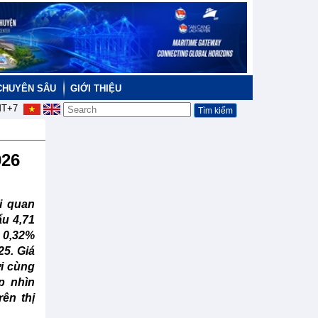
CHUYÊN SÂU
GIỚI THIỆU
T+7
026
i quan
ẩu 4,71
m 0,32%
25. Giá
ới cùng
p nhìn
rên thị