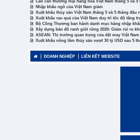
Cán cân thương mại hàng hóa Việt Nam tháng 5 và 5
Nhập khẩu ngô của Việt Nam giảm
Xuất khẩu thủy sản Việt Nam tháng 5 và 5 tháng đầu
Xuất khẩu rau quả của Việt Nam duy trì tốc độ tăng tr
Bộ Công Thương ban hành danh mục hàng nhập khẩu 
Xây dựng bản đồ ranh giới rừng 2020: Giảm rủi ro kh
ASEAN: Thị trường quan trọng của dệt may Việt Nam
Xuất khẩu nông lâm thủy sản vượt 30 tỷ USD sau 5 t
DOANH NGHIỆP
LIÊN KẾT WEBSITE