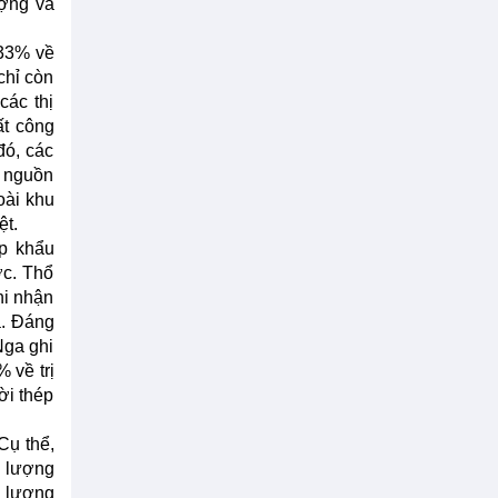
ượng và
,33% về
chỉ còn
các thị
ất công
đó, các
n nguồn
oài khu
ệt.
ập khẩu
ớc. Thổ
hi nhận
á. Đáng
Nga ghi
 về trị
ời thép
Cụ thể,
ề lượng
ề lượng