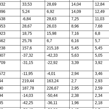
832
33,53
28,69
14,04
12,84
896
5,24
6,92
14,09
12,49
538
-6,84
28,63
7,25
11,03
453
28,67
26,03
8,96
7,68
923
18,75
15,98
7,16
6,8
662
25,76
6,7
6,16
5,7
238
157,6
215,18
5,45
5,45
407
-37,32
-42,33
5,63
5,05
709
-31,15
-22,92
3,39
3,92
572
-11,95
-4,01
2,94
3,46
44
219,44
163,24
2,7
2,93
90
187,78
226,67
2,95
2,59
94
-14,03
-50,44
2,38
2,34
35
-42,25
-36,11
1,96
2,18