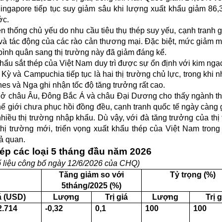
ingapore tiếp tục suy giảm sâu khi lượng xuất khẩu giảm 86
ớc.
n thống chủ yếu do nhu cầu tiêu thụ thép suy yếu, cạnh tranh g
 và tác động của các rào cản thương mại. Đặc biệt, mức giảm 
bình quân sang thị trường này đã giảm đáng kể.
hẩu sắt thép của Việt Nam duy trì được sự ổn định với kim ngạ
 và Campuchia tiếp tục là hai thị trường chủ lực, trong khi nh
nes và Nga ghi nhận tốc độ tăng trưởng rất cao.
lớn ở châu Âu, Đông Bắc Á và châu Đại Dương cho thấy ngành t
hế giới chưa phục hồi đồng đều, cạnh tranh quốc tế ngày càng 
nhiều thị trường nhập khẩu. Dù vậy, với đà tăng trưởng của thị
thị trường mới, triển vọng xuất khẩu thép của Việt Nam tron
ả quan.
ép các loại
5
tháng đầu năm 202
6
ố liệu công bố ngày 1
2/6/2026 của CHQ)
Tăng giảm so với
Tỷ trọng (%)
5
tháng/2025 (%)
iá (USD)
Lượng
Trị giá
Lượng
Trị g
2.714
-0,32
0,1
100
100