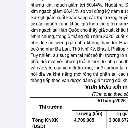
nhưng kim ngạch giảm tới 50,44%. Ngoài ra, S
kim ngạch giảm 66,41% so với cùng kỳ năm trư
Sự sụt giảm xuất khẩu sang các thị trường truyề
từ các nguồn cung khác, giá thép thế giới giảm
kim ngạch tại Hàn Quốc cho thấy giá xuất khẩu 
Nhìn chung, trong 5 tháng đầu năm 2026, xuất k
nhẹ dù sản lượng gần như không thay đổi. Hoa Kỳ
trường như Ba Lan, Thổ Nhĩ Kỳ, Brazil, Philippi
Tuy nhiên, sự sụt giảm tại một số thị trường 
phải đối mặt với những thách thức từ nhu cầu t
và các yêu cầu về môi trường, thuế carbon tại 
nội địa và khả năng mở rộng thị phần tại các 
tháng tiếp theo vẫn được đánh giá tương đối kh
Xuất
khẩu sắt th
(Tính toán theo s
5
Tháng/2026
Thị trường
Lượng (tấn)
Trị g
Tổng KNXK
4.709.085
3.089.67
(USD)