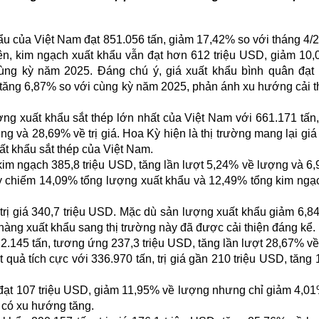
hẩu của Việt Nam đạt 851.056 tấn, giảm 17,42% so với tháng 4/
ên, kim ngạch xuất khẩu vẫn đạt hơn 612 triệu USD, giảm 10
ùng kỳ năm 2025. Đáng chú ý, giá xuất khẩu bình quân đạt
 tăng 6,87% so với cùng kỳ năm 2025, phản ánh xu hướng cải t
ờng xuất khẩu sắt thép lớn nhất của Việt Nam với 661.171 tấn
và 28,69% về trị giá. Hoa Kỳ hiện là thị trường mang lại giá t
ất khẩu sắt thép của Việt Nam.
kim ngạch 385,8 triệu USD, tăng lần lượt 5,24% về lượng và 6
này chiếm 14,09% tổng lượng xuất khẩu và 12,49% tổng kim ngạ
n, trị giá 340,7 triệu USD. Mặc dù sản lượng xuất khẩu giảm 6,8
 hàng xuất khẩu sang thị trường này đã được cải thiện đáng kể.
.145 tấn, tương ứng 237,3 triệu USD, tăng lần lượt 28,67% v
t quả tích cực với 336.970 tấn, trị giá gần 210 triệu USD, tăng
đạt 107 triệu USD, giảm 11,95% về lượng nhưng chỉ giảm 4,01%
y có xu hướng tăng.