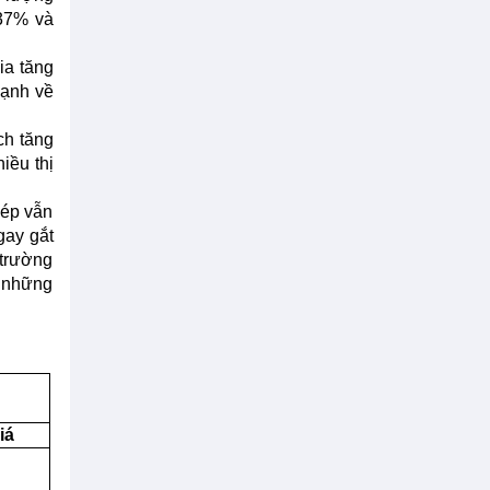
,37% và
ia tăng
mạnh về
ch tăng
iều thị
hép vẫn
gay gắt
 trường
g những
iá