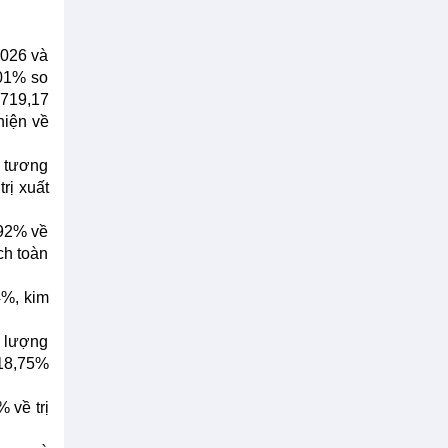
2026 và
,01% so
 719,17
hiện về
, tương
rị xuất
,92% về
ch toàn
4%, kim
ề lượng
 18,75%
 về trị