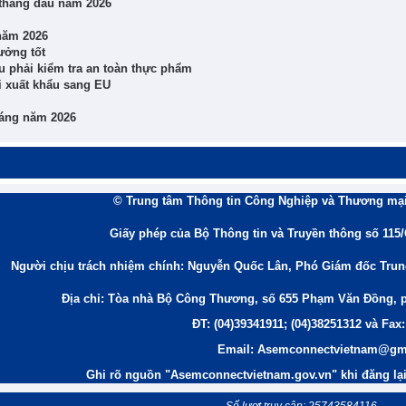
 tháng đầu năm 2026
 năm 2026
ưởng tốt
phải kiểm tra an toàn thực phẩm
i xuất khẩu sang EU
háng năm 2026
© Trung tâm Thông tin Công Nghiệp và Thương mại
Giấy phép của Bộ Thông tin và Truyền thông số 115
Người chịu trách nhiệm chính: Nguyễn Quốc Lân, Phó Giám đốc Tru
Địa chỉ: Tòa nhà Bộ Công Thương, số 655 Phạm Văn Đồng, 
ĐT: (04)39341911; (04)38251312 và Fax:
Email: Asemconnectvietnam@gm
Ghi rõ nguồn "Asemconnectvietnam.gov.vn" khi đăng lại 