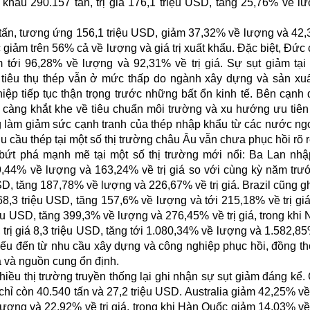
 khẩu 290.157 tấn, trị giá 176,1 triệu USD, tăng 25,76% về l
 tấn, tương ứng 156,1 triệu USD, giảm 37,32% về lượng và 42
giảm trên 56% cả về lượng và giá trị xuất khẩu. Đặc biệt, Đức 
 tới 96,28% về lượng và 92,31% về trị giá. Sự sụt giảm tại 
 tiêu thụ thép vẫn ở mức thấp do ngành xây dựng và sản xu
ệp tiếp tục thận trọng trước những bất ổn kinh tế. Bên cạnh 
 càng khắt khe về tiêu chuẩn môi trường và xu hướng ưu tiê
g làm giảm sức cạnh tranh của thép nhập khẩu từ các nước ng
u cầu thép tại một số thị trường châu Âu vẫn chưa phục hồi rõ r
bứt phá mạnh mẽ tại một số thị trường mới nổi: Ba Lan nh
219,44% về lượng và 163,24% về trị giá so với cùng kỳ năm trư
SD, tăng 187,78% về lượng và 226,67% về trị giá. Brazil cũng g
68,3 triệu USD, tăng 157,6% về lượng và tới 215,18% về trị gi
triệu USD, tăng 399,3% về lượng và 276,45% về trị giá, trong khi 
rị giá 8,3 triệu USD, tăng tới 1.080,34% về lượng và 1.582,85%
 yếu đến từ nhu cầu xây dựng và công nghiệp phục hồi, đồng th
iá và nguồn cung ổn định.
hiều thị trường truyền thống lại ghi nhận sự sụt giảm đáng kể. 
chỉ còn 40.540 tấn và 27,2 triệu USD. Australia giảm 42,25% v
lượng và 22,92% về trị giá, trong khi Hàn Quốc giảm 14,03% v