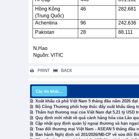
Hồng Kông
46
282.681
(Trung Quốc)
Achentina
96
242.636
Pakistan
28
88.111
N.Hao
Nguồn: VITIC
PRINT
BACK
Các tin khác...
Xuất khẩu cà phê Việt Nam 5 tháng đầu năm 2026 đạt 
Bộ Công Thương phối hợp thúc đẩy xuất khẩu tăng t
Thâm hụt thương mại của Việt Nam đạt 5,21 tỷ USD t
Quy định mới nhất về quá cảnh hàng hóa của Lào qu
Cập nhật quy định quản lý ngoại thương và hạn ngạ
Trao đổi thương mại Việt Nam - ASEAN 5 tháng đầu 
Ban hành Nghị định số 201/2026/NĐ-CP về sửa đổi Bi