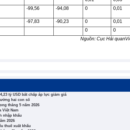
-99,56
-94,08
0
0,01
-97,83
-90,23
0
0,01
0
0
Nguồn: Cục
Hải quanVi
4,23 tỷ USD bất chấp áp lực giảm giá
rưởng hai con số
rong tháng 5 năm 2026
a Việt Nam
ch nhập khẩu
năm 2026
ểu thuế xuất khẩu