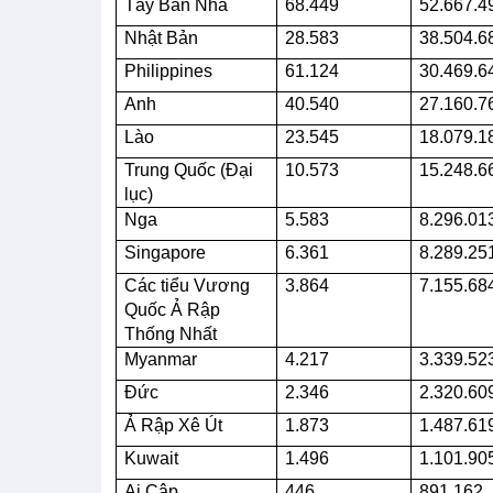
Tây Ban Nha
68.449
52.667.4
Nhật Bản
28.583
38.504.6
Philippines
61.124
30.469.6
Anh
40.540
27.160.7
Lào
23.545
18.079.1
Trung Quốc (Đại
10.573
15.248.6
lục)
Nga
5.583
8.296.01
Singapore
6.361
8.289.25
Các tiểu Vương
3.864
7.155.68
Quốc Ả Rập
Thống Nhất
Myanmar
4.217
3.339.52
Đức
2.346
2.320.60
Ả Rập Xê Út
1.873
1.487.61
Kuwait
1.496
1.101.90
Ai Cập
446
891.162