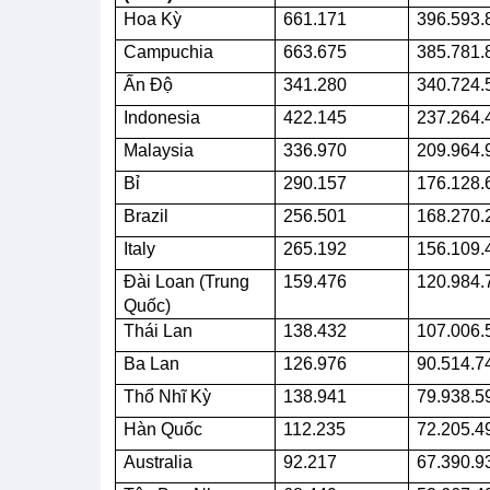
Hoa Kỳ
661.171
396.593.
Campuchia
663.675
385.781.
Ấn Độ
341.280
340.724.
Indonesia
422.145
237.264.
Malaysia
336.970
209.964.
Bỉ
290.157
176.128.
Brazil
256.501
168.270.
Italy
265.192
156.109.
Đài Loan (Trung
159.476
120.984.
Quốc)
Thái Lan
138.432
107.006.
Ba Lan
126.976
90.514.7
Thổ Nhĩ Kỳ
138.941
79.938.5
Hàn Quốc
112.235
72.205.4
Australia
92.217
67.390.9