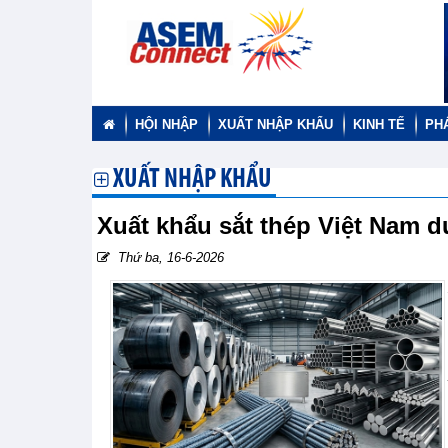
HỘI NHẬP
XUẤT NHẬP KHẨU
KINH TẾ
PH
XUẤT NHẬP KHẨU
Xuất khẩu sắt thép Việt Nam d
Thứ ba, 16-6-2026