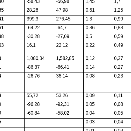
90
-58,43
-56,98
1,45
1,7
85
28,28
47,98
0,61
1,25
41
399,3
276,45
1,3
0,99
61
-64,22
-64,7
0,86
0,88
88
-30,28
-27,09
0,5
0,59
63
16,1
22,12
0,22
0,49
3
1,080,34
1,582,85
0,12
0,27
1
-86,37
-66,41
0,14
0,27
4
-26,76
38,14
0,08
0,23
3
55,72
53,26
0,09
0,11
9
-96,28
-92,31
0,05
0,08
9
-60,84
-58,02
0,04
0,05
5
0,03
0,04
0,01
0,03