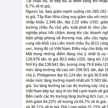
Tại châu Âu, Bỉ tiếp tục là điểm sáng khi nhập
6,7% về trị giá.
Ngược lại, Italy giảm mạnh xuống còn 265.192
trị giá. Tây Ban Nha cũng suy giảm sâu với mức 
nhập khẩu 2.346 tấn, đạt 2,32 triệu USD, giảm
trường châu Âu chủ yếu xuất phát từ nhu cầu
nghiệp phục hồi chậm, trong khi các doanh nghi
biện pháp phòng vệ thương mại, yêu cầu ngày
cung nội khối của Liên minh châu Âu (EU) cũn
vực, trong đó có Việt Nam. Điều này cho thấy nh
Một trong những điểm đáng chú ý nhất là sự 
126.976 tấn, trị giá 90,5 triệu USD, tăng tới 
Nhĩ Kỳ đạt 138.941 tấn, tương ứng 79,9 triệu U
mức tăng trưởng rất cao với 256.501 tấn, đạt 1
chú ý, Philippines đạt 61.124 tấn, trị giá 30,5 
nhận mức tăng trưởng mạnh nhất với 5.583 tấn, t
giá. Sự tăng trưởng tại các thị trường này chủ
Việt Nam tiếp tục duy trì lợi thế cạnh tranh về g
Bên cạnh các thị trường tăng trưởng tích cực, n
Anh giảm 64,22% về lượng và 64,7% về trị giá, 
và 36,11% về trị giá. Đài Loan giảm 31,15% về 