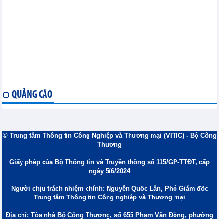
Dự báo hai kịch bản xuất khẩu hồ tiêu năm 2026
Xuất khẩu cao su đối diện sức ép từ giá và quy định môi trường
Xuất khẩu gạo Việt kỳ vọng phục hồi từ quý II/2026
Thủy sản Việt Nam đứng trước cơ hội vượt mốc 12 tỷ USD xuất
khẩu
Bộ Công Thương phê duyệt Kế hoạch tăng cường xúc tiến
thương mại cho sản phẩm làng nghề
Việt Nam nhập khẩu sắt thép 4 tháng đầu năm 2026: Giảm về
lượng, tăng kim ngạch
QUẢNG CÁO
© Trung tâm Thông tin Công Nghiệp và Thương mại (VITIC) - Bộ Công
Thương
Giấy phép của Bộ Thông tin và Truyền thông số 115/GP-TTĐT, cấp
ngày 5/6/2024
Người chịu trách nhiệm chính: Nguyễn Quốc Lân, Phó Giám đốc
Trung tâm Thông tin Công nghiệp và Thương mại
Địa chỉ: Tòa nhà Bộ Công Thương, số 655 Phạm Văn Đồng, phường