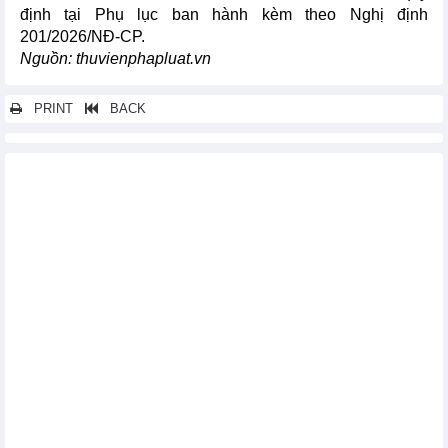
định tại Phụ lục ban hành kèm theo Nghị định
201/2026/NĐ-CP.
Nguồn: thuvienphapluat.vn
PRINT
BACK
Các tin khác...
Cán cân thương mại hàng hóa Việt Nam tháng 5 và 5 tháng đầu
năm 2026
Nhập khẩu ngô của Việt Nam giảm
Xuất khẩu thủy sản Việt Nam tháng 5 và 5 tháng đầu năm 2026
Xuất khẩu rau quả của Việt Nam duy trì tốc độ tăng trưởng tốt
Bộ Công Thương ban hành danh mục hàng nhập khẩu phải
kiểm tra an toàn thực phẩm
Xây dựng bản đồ ranh giới rừng 2020: Giảm rủi ro khi xuất khẩu
sang EU
ASEAN: Thị trường quan trọng của dệt may Việt Nam
Xuất khẩu nông lâm thủy sản vượt 30 tỷ USD sau 5 tháng năm
2026
Xuất khẩu tôm 4 tháng đầu năm 2026: Nhu cầu từ châu Á ổn
định, áp lực từ thị trường Mỹ gia tăng