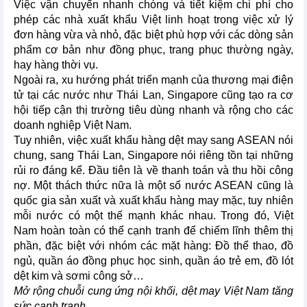
Việc vận chuyển nhanh chóng và tiết kiệm chi phí cho
phép các nhà xuất khẩu Việt linh hoạt trong việc xử lý
đơn hàng vừa và nhỏ, đặc biệt phù hợp với các dòng sản
phẩm cơ bản như đồng phục, trang phục thường ngày,
hay hàng thời vụ.
Ngoài ra, xu hướng phát triển mạnh của thương mại điện
tử tại các nước như Thái Lan, Singapore cũng tạo ra cơ
hội tiếp cận thị trường tiêu dùng nhanh và rộng cho các
doanh nghiệp Việt Nam.
Tuy nhiên, việc xuất khẩu hàng dệt may sang ASEAN nói
chung, sang Thái Lan, Singapore nói riêng tồn tại những
rủi ro đáng kể. Đầu tiên là về thanh toán và thu hồi công
nợ. Một thách thức nữa là một số nước ASEAN cũng là
quốc gia sản xuất và xuất khẩu hàng may mặc, tuy nhiên
mỗi nước có một thế mạnh khác nhau. Trong đó, Việt
Nam hoàn toàn có thể cạnh tranh để chiếm lĩnh thêm thị
phần, đặc biệt với nhóm các mặt hàng: Đồ thể thao, đồ
ngủ, quần áo đồng phục học sinh, quần áo trẻ em, đồ lót
dệt kim và sơmi công sở…
Mở rộng chuỗi cung ứng nội khối, dệt may Việt Nam tăng
sức cạnh tranh