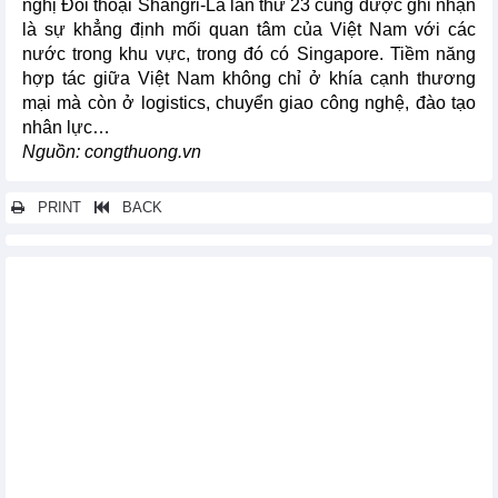
nghị Đối thoại Shangri-La lần thứ 23 cũng được ghi nhận
là sự khẳng định mối quan tâm của Việt Nam với các
nước trong khu vực, trong đó có Singapore. Tiềm năng
hợp tác giữa Việt Nam không chỉ ở khía cạnh thương
mại mà còn ở logistics, chuyển giao công nghệ, đào tạo
nhân lực…
Nguồn: congthuong.vn
PRINT
BACK
Các tin khác...
Xây dựng bản đồ ranh giới rừng 2020: Giảm rủi ro khi xuất khẩu
sang EU
Xuất khẩu nông lâm thủy sản vượt 30 tỷ USD sau 5 tháng năm
2026
Xuất khẩu tôm 4 tháng đầu năm 2026: Nhu cầu từ châu Á ổn
định, áp lực từ thị trường Mỹ gia tăng
Dự báo hai kịch bản xuất khẩu hồ tiêu năm 2026
Xuất khẩu cao su đối diện sức ép từ giá và quy định môi trường
Xuất khẩu gạo Việt kỳ vọng phục hồi từ quý II/2026
Thủy sản Việt Nam đứng trước cơ hội vượt mốc 12 tỷ USD xuất