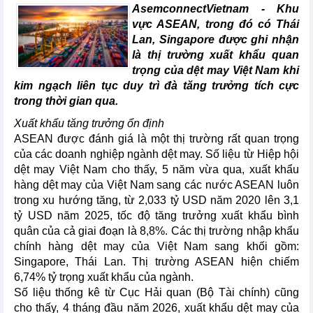
AsemconnectVietnam -
Khu
vực ASEAN, trong đó có Thái
Lan, Singapore được ghi nhận
là thị trường xuất khẩu quan
trọng của dệt may Việt Nam khi
kim ngạch liên tục duy trì đà tăng trưởng tích cực
trong thời gian qua.
Xuất khẩu tăng trưởng ổn định
ASEAN được đánh giá là một thị trường rất quan trọng
của các doanh nghiệp ngành dệt may. Số liệu từ Hiệp hội
dệt may Việt Nam cho thấy, 5 năm vừa qua, xuất khẩu
hàng dệt may của Việt Nam sang các nước ASEAN luôn
trong xu hướng tăng, từ 2,033 tỷ USD năm 2020 lên 3,1
tỷ USD năm 2025, tốc độ tăng trưởng xuất khẩu bình
quân của cả giai đoạn là 8,8%. Các thị trường nhập khẩu
chính hàng dệt may của Việt Nam sang khối gồm:
Singapore, Thái Lan. Thị trường ASEAN hiện chiếm
6,74% tỷ trọng xuất khẩu của ngành.
Số liệu thống kê từ Cục Hải quan (Bộ Tài chính) cũng
cho thấy, 4 tháng đầu năm 2026, xuất khẩu dệt may của