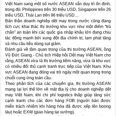
Việt Nam sang một số nước ASEAN vẫn duy trì ổn định,
trong đó: Philippines trên 30 triệu USD, Singapore trên 26
triệu USD, Thái Lan trên 96 triệu USD…
Bản thân doanh nghiệp dệt may trong nước cũng đang
tích cực khai thác thị trường khu vực như một điểm “trú
chân” an toàn khi các quốc gia nhập khẩu lớn đang chịu
tác động mạnh bởi xung đột địa chính trị, lạm phát tăng
và nhu cầu tiêu dùng sụt giảm.
Đánh giá về tầm quan trọng của thị trường ASEAN, ông
Vũ Đức Giang - Chủ tịch Hiệp hội Dệt may Việt Nam cho
rằng, ASEAN vừa là thị trường tiềm năng, vừa là khu vực
có nhiều đối thủ cạnh tranh trực tiếp của Việt Nam. Khu
vực ASEAN đang đóng vai trò ngày một quan trọng trong
chuỗi cung ứng toàn cầu.
Theo phân tích của các chuyên gia, thị trường ASEAN
mang lại lợi thế lớn về mặt địa lý cho doanh nghiệp dệt
may Việt Nam, khi chi phí logistics thấp giúp tăng sức
cạnh tranh cho các đơn hàng FOB (người bán được
miễn trách nhiệm khi hàng hóa đã được xếp lên boong
tàu) hoặc EXW (giao hàng tại xưởng).