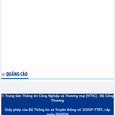
khẩu
Bộ Công Thương phê duyệt Kế hoạch tăng cường xúc tiến
thương mại cho sản phẩm làng nghề
Việt Nam nhập khẩu sắt thép 4 tháng đầu năm 2026: Giảm về
lượng, tăng kim ngạch
Việt Nam xuất khẩu thép 4 tháng đầu năm 2026 tăng sản lượng,
giảm nhẹ kim ngạch do áp lực giá
Xuất khẩu nông sản chuyển mạnh từ "lượng" sang "chất" làm
nền tảng cạnh tranh
Cơ hội nào cho xuất khẩu thủy sản Việt Nam năm 2026?
Xuất khẩu nông, lâm, thủy sản 4 tháng tăng 5,4%
Cắt giảm, đơn giản hóa thủ tục hành chính trong lĩnh vực xăng
dầu
Kế hoạch triển khai thi hành Luật Thương mại điện tử
QUẢNG CÁO
© Trung tâm Thông tin Công Nghiệp và Thương mại (VITIC) - Bộ Công
Thương
Giấy phép của Bộ Thông tin và Truyền thông số 115/GP-TTĐT, cấp
ngày 5/6/2024