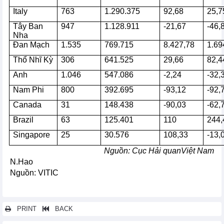
Italy
763
1.290.375
92,68
25,7
Tây Ban
947
1.128.911
-21,67
-46,
Nha
Đan Mạch
1.535
769.715
8.427,78
1.69
Thổ Nhĩ Kỳ
306
641.525
29,66
82,4
Anh
1.046
547.086
-2,24
-32,
Nam Phi
800
392.695
-93,12
-92,
Canada
31
148.438
-90,03
-62,
Brazil
63
125.401
110
244,
Singapore
25
30.576
108,33
-13,
Nguồn:
Cục
Hải quan
Việt Nam
N.Hao
Nguồn: VITIC
PRINT
BACK