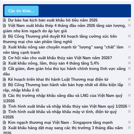
Các tin khác...
Dự báo hai kịch bản xuất khẩu hồ tiêu năm 2026
Việt Nam xuất khẩu thép 4 tháng đầu năm 2026 tăng sản lượng,
giảm nhẹ kim ngạch do áp lực giá
Bộ Công Thương phê duyệt Kế hoạch tăng cường xúc tiến
thương mại cho sản phẩm làng nghề
Xuất khẩu nông sản chuyển mạnh từ "lượng" sang "chất" làm
nền tảng cạnh tranh
Cơ hội nào cho xuất khẩu thủy sản Việt Nam năm 2026?
Xuất khẩu nông, lâm, thủy sản 4 tháng tăng 5,4%
Cắt giảm, đơn giản hóa thủ tục hành chính trong lĩnh vực xăng
dầu
Kế hoạch triển khai thi hành Luật Thương mại điện tử
Bộ Công Thương ban hành văn bản hợp nhất về điều kiện lắp
ráp, nhập khẩu ô tô
Các thị trường nhập khẩu xăng dầu và LNG của Việt Nam quý
1/2026
Tình hình xuất khẩu và nhập khẩu thủy sản Việt Nam quý 1/2026
Tình hình xuất khẩu và nhập khẩu máy vi tính, điện tử quý
I/2026
Kim ngạch thương mại Việt Nam - Singapore tăng mạnh
Xuất khẩu hàng dệt may sang các thị trường 3 tháng đầu năm
2026