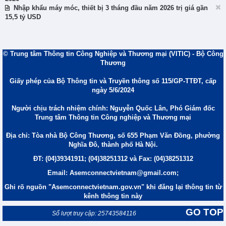
Nhập khẩu máy móc, thiết bị 3 tháng đầu năm 2026 trị giá gần
15,5 tỷ USD
© Trung tâm Thông tin Công Nghiệp và Thương mại (VITIC) - Bộ Công
Thương
Giấy phép của Bộ Thông tin và Truyền thông số 115/GP-TTĐT, cấp
ngày 5/6/2024
Người chịu trách nhiệm chính: Nguyễn Quốc Lân, Phó Giám đốc
Trung tâm Thông tin Công nghiệp và Thương mại
Địa chỉ: Tòa nhà Bộ Công Thương, số 655 Phạm Văn Đồng, phường
Nghĩa Đô, thành phố Hà Nội.
ĐT: (04)39341911; (04)38251312 và Fax: (04)38251312
Email: Asemconnectvietnam@gmail.com;
Ghi rõ nguồn "Asemconnectvietnam.gov.vn" khi đăng lại thông tin từ
kênh thông tin này
GO TOP
Số lượt truy cập: 25743584116