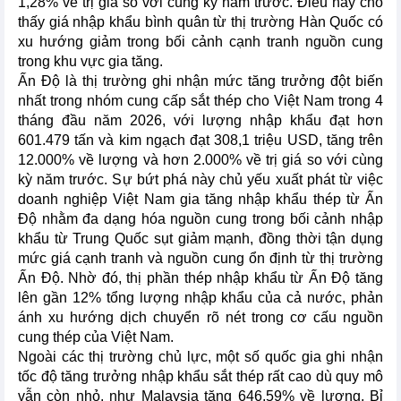
1,28% về trị giá so với cùng kỳ năm trước. Điều này cho
thấy giá nhập khẩu bình quân từ thị trường Hàn Quốc có
xu hướng giảm trong bối cảnh cạnh tranh nguồn cung
trong khu vực gia tăng.
Ấn Độ là thị trường ghi nhận mức tăng trưởng đột biến
nhất trong nhóm cung cấp sắt thép cho Việt Nam trong 4
tháng đầu năm 2026, với lượng nhập khẩu đạt hơn
601.479 tấn và kim ngạch đạt 308,1 triệu USD, tăng trên
12.000% về lượng và hơn 2.000% về trị giá so với cùng
kỳ năm trước. Sự bứt phá này chủ yếu xuất phát từ việc
doanh nghiệp Việt Nam gia tăng nhập khẩu thép từ Ấn
Độ nhằm đa dạng hóa nguồn cung trong bối cảnh nhập
khẩu từ Trung Quốc sụt giảm mạnh, đồng thời tận dụng
mức giá cạnh tranh và nguồn cung ổn định từ thị trường
Ấn Độ. Nhờ đó, thị phần thép nhập khẩu từ Ấn Độ tăng
lên gần 12% tổng lượng nhập khẩu của cả nước, phản
ánh xu hướng dịch chuyển rõ nét trong cơ cấu nguồn
cung thép của Việt Nam.
Ngoài các thị trường chủ lực, một số quốc gia ghi nhận
tốc độ tăng trưởng nhập khẩu sắt thép rất cao dù quy mô
vẫn còn nhỏ, như Malaysia tăng 646,59% về lượng, Bỉ