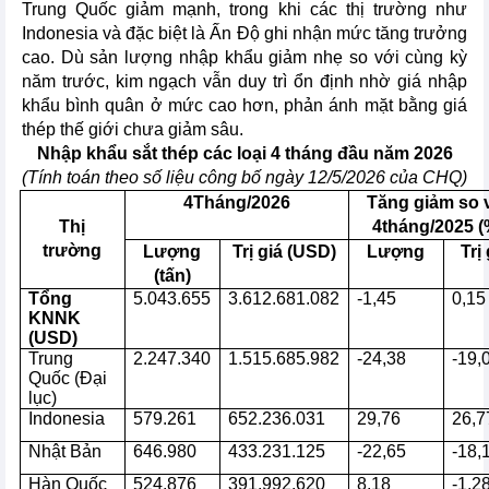
Trung Quốc giảm mạnh, trong khi các thị trường như
Indonesia và đặc biệt là Ấn Độ ghi nhận mức tăng trưởng
cao. Dù sản lượng nhập khẩu giảm nhẹ so với cùng kỳ
năm trước, kim ngạch vẫn duy trì ổn định nhờ giá nhập
khẩu bình quân ở mức cao hơn, phản ánh mặt bằng giá
thép thế giới chưa giảm sâu.
Nhập
khẩu sắt thép các loại
4
tháng đầu năm 202
6
(Tính toán theo số liệu công bố ngày 12/5/2026 của CHQ)
4
Tháng/2026
Tăng giảm so 
Thị
4
tháng/2025 (
trường
Lượng
Trị giá (USD)
Lượng
Trị
(tấn)
Tổ
ng
5.043.655
3.612.681.082
-1,45
0,15
KNN
K
(USD)
Trung
2.247.340
1.515.685.982
-24,38
-19,
Quốc (Đại
lục)
Indonesia
579.261
652.236.031
29,76
26,7
Nhật Bản
646.980
433.231.125
-22,65
-18,
Hàn Quốc
524.876
391.992.620
8,18
-1,2