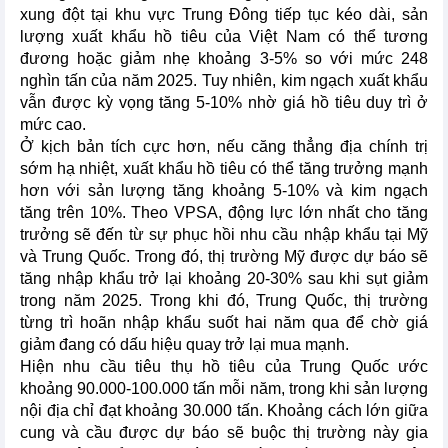
xung đột tại khu vực Trung Đông tiếp tục kéo dài, sản
lượng xuất khẩu hồ tiêu của Việt Nam có thể tương
đương hoặc giảm nhẹ khoảng 3-5% so với mức 248
nghìn tấn của năm 2025. Tuy nhiên, kim ngạch xuất khẩu
vẫn được kỳ vọng tăng 5-10% nhờ giá hồ tiêu duy trì ở
mức cao.
Ở kịch bản tích cực hơn, nếu căng thẳng địa chính trị
sớm hạ nhiệt, xuất khẩu hồ tiêu có thể tăng trưởng mạnh
hơn với sản lượng tăng khoảng 5-10% và kim ngạch
tăng trên 10%. Theo VPSA, động lực lớn nhất cho tăng
trưởng sẽ đến từ sự phục hồi nhu cầu nhập khẩu tại Mỹ
và Trung Quốc. Trong đó, thị trường Mỹ được dự báo sẽ
tăng nhập khẩu trở lại khoảng 20-30% sau khi sụt giảm
trong năm 2025. Trong khi đó, Trung Quốc, thị trường
từng trì hoãn nhập khẩu suốt hai năm qua để chờ giá
giảm đang có dấu hiệu quay trở lại mua mạnh.
Hiện nhu cầu tiêu thụ hồ tiêu của Trung Quốc ước
khoảng 90.000-100.000 tấn mỗi năm, trong khi sản lượng
nội địa chỉ đạt khoảng 30.000 tấn. Khoảng cách lớn giữa
cung và cầu được dự báo sẽ buộc thị trường này gia