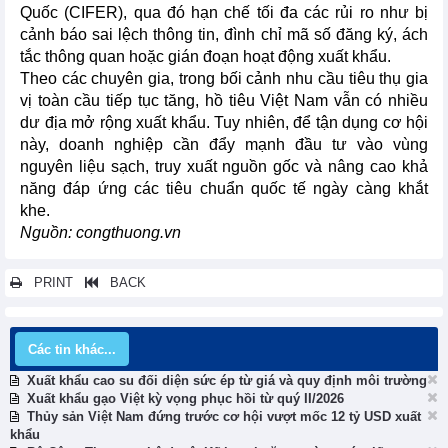
Quốc (CIFER), qua đó hạn chế tối đa các rủi ro như bị
cảnh báo sai lệch thông tin, đình chỉ mã số đăng ký, ách
tắc thông quan hoặc gián đoạn hoạt động xuất khẩu.
Theo các chuyên gia, trong bối cảnh nhu cầu tiêu thụ gia
vị toàn cầu tiếp tục tăng, hồ tiêu Việt Nam vẫn có nhiều
dư địa mở rộng xuất khẩu. Tuy nhiên, để tận dụng cơ hội
này, doanh nghiệp cần đẩy mạnh đầu tư vào vùng
nguyên liệu sạch, truy xuất nguồn gốc và nâng cao khả
năng đáp ứng các tiêu chuẩn quốc tế ngày càng khắt
khe.
Nguồn: congthuong.vn
PRINT
BACK
Các tin khác...
Xuất khẩu cao su đối diện sức ép từ giá và quy định môi trường
Xuất khẩu gạo Việt kỳ vọng phục hồi từ quý II/2026
Thủy sản Việt Nam đứng trước cơ hội vượt mốc 12 tỷ USD xuất
khẩu