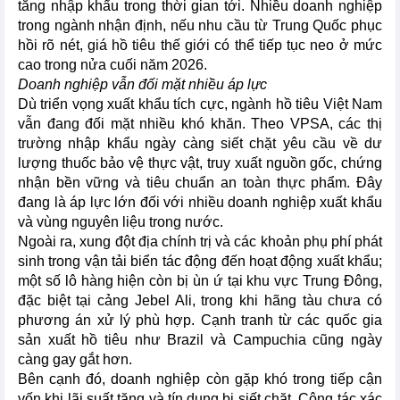
tăng nhập khẩu trong thời gian tới. Nhiều doanh nghiệp
trong ngành nhận định, nếu nhu cầu từ Trung Quốc phục
hồi rõ nét, giá hồ tiêu thế giới có thể tiếp tục neo ở mức
cao trong nửa cuối năm 2026.
Doanh nghiệp vẫn đối mặt nhiều áp lực
Dù triển vọng xuất khẩu tích cực, ngành hồ tiêu Việt Nam
vẫn đang đối mặt nhiều khó khăn. Theo VPSA, các thị
trường nhập khẩu ngày càng siết chặt yêu cầu về dư
lượng thuốc bảo vệ thực vật, truy xuất nguồn gốc, chứng
nhận bền vững và tiêu chuẩn an toàn thực phẩm. Đây
đang là áp lực lớn đối với nhiều doanh nghiệp xuất khẩu
và vùng nguyên liệu trong nước.
Ngoài ra, xung đột địa chính trị và các khoản phụ phí phát
sinh trong vận tải biển tác động đến hoạt động xuất khẩu;
một số lô hàng hiện còn bị ùn ứ tại khu vực Trung Đông,
đặc biệt tại cảng Jebel Ali, trong khi hãng tàu chưa có
phương án xử lý phù hợp. Cạnh tranh từ các quốc gia
sản xuất hồ tiêu như Brazil và Campuchia cũng ngày
càng gay gắt hơn.
Bên cạnh đó, doanh nghiệp còn gặp khó trong tiếp cận
vốn khi lãi suất tăng và tín dụng bị siết chặt. Công tác xác