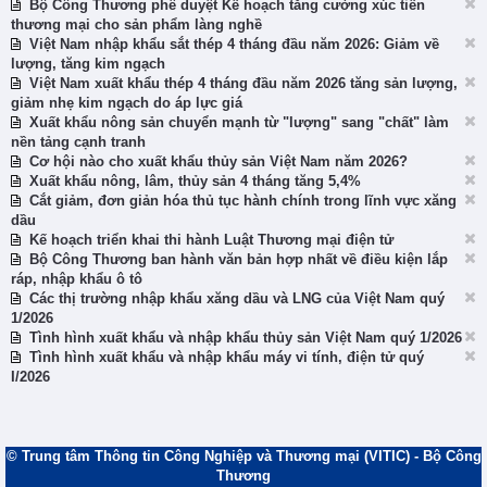
Bộ Công Thương phê duyệt Kế hoạch tăng cường xúc tiến
thương mại cho sản phẩm làng nghề
Việt Nam nhập khẩu sắt thép 4 tháng đầu năm 2026: Giảm về
lượng, tăng kim ngạch
Việt Nam xuất khẩu thép 4 tháng đầu năm 2026 tăng sản lượng,
giảm nhẹ kim ngạch do áp lực giá
Xuất khẩu nông sản chuyển mạnh từ "lượng" sang "chất" làm
nền tảng cạnh tranh
Cơ hội nào cho xuất khẩu thủy sản Việt Nam năm 2026?
Xuất khẩu nông, lâm, thủy sản 4 tháng tăng 5,4%
Cắt giảm, đơn giản hóa thủ tục hành chính trong lĩnh vực xăng
dầu
Kế hoạch triển khai thi hành Luật Thương mại điện tử
Bộ Công Thương ban hành văn bản hợp nhất về điều kiện lắp
ráp, nhập khẩu ô tô
Các thị trường nhập khẩu xăng dầu và LNG của Việt Nam quý
1/2026
Tình hình xuất khẩu và nhập khẩu thủy sản Việt Nam quý 1/2026
Tình hình xuất khẩu và nhập khẩu máy vi tính, điện tử quý
I/2026
© Trung tâm Thông tin Công Nghiệp và Thương mại (VITIC) - Bộ Công
Thương