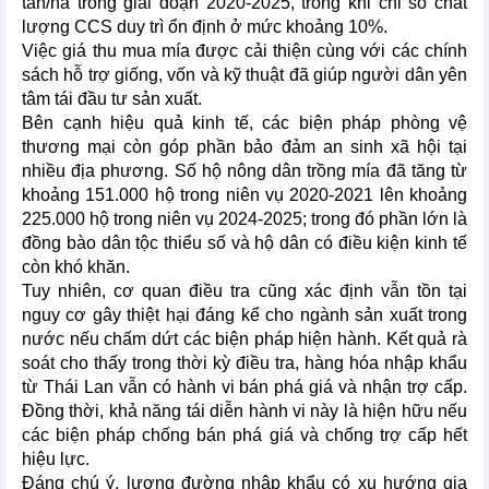
tấn/ha trong giai đoạn 2020-2025, trong khi chỉ số chất
lượng CCS duy trì ổn định ở mức khoảng 10%.
Việc giá thu mua mía được cải thiện cùng với các chính
sách hỗ trợ giống, vốn và kỹ thuật đã giúp người dân yên
tâm tái đầu tư sản xuất.
Bên cạnh hiệu quả kinh tế, các biện pháp phòng vệ
thương mại còn góp phần bảo đảm an sinh xã hội tại
nhiều địa phương. Số hộ nông dân trồng mía đã tăng từ
khoảng 151.000 hộ trong niên vụ 2020-2021 lên khoảng
225.000 hộ trong niên vụ 2024-2025; trong đó phần lớn là
đồng bào dân tộc thiểu số và hộ dân có điều kiện kinh tế
còn khó khăn.
Tuy nhiên, cơ quan điều tra cũng xác định vẫn tồn tại
nguy cơ gây thiệt hại đáng kể cho ngành sản xuất trong
nước nếu chấm dứt các biện pháp hiện hành. Kết quả rà
soát cho thấy trong thời kỳ điều tra, hàng hóa nhập khẩu
từ Thái Lan vẫn có hành vi bán phá giá và nhận trợ cấp.
Đồng thời, khả năng tái diễn hành vi này là hiện hữu nếu
các biện pháp chống bán phá giá và chống trợ cấp hết
hiệu lực.
Đáng chú ý, lượng đường nhập khẩu có xu hướng gia