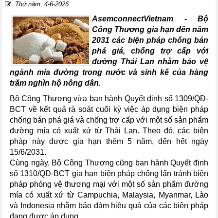
Thứ năm, 4-6-2026
AsemconnectVietnam -
Bộ
Công Thương gia hạn đến năm
2031 các biện pháp chống bán
phá giá, chống trợ cấp với
đường Thái Lan nhằm bảo vệ
ngành mía đường trong nước và sinh kế của hàng
trăm nghìn hộ nông dân.
Bộ Công Thương vừa ban hành Quyết định số 1309/QĐ-
BCT về kết quả rà soát cuối kỳ việc áp dụng biện pháp
chống bán phá giá và chống trợ cấp với một số sản phẩm
đường mía có xuất xứ từ Thái Lan. Theo đó, các biện
pháp này được gia hạn thêm 5 năm, đến hết ngày
15/6/2031.
Cùng ngày, Bộ Công Thương cũng ban hành Quyết định
số 1310/QĐ-BCT gia hạn biện pháp chống lẩn tránh biện
pháp phòng vệ thương mại với một số sản phẩm đường
mía có xuất xứ từ Campuchia, Malaysia, Myanmar, Lào
và Indonesia nhằm bảo đảm hiệu quả của các biện pháp
đang được áp dụng.