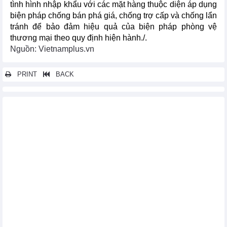
tình hình nhập khẩu với các mặt hàng thuộc diện áp dụng
biện pháp chống bán phá giá, chống trợ cấp và chống lẩn
tránh để bảo đảm hiệu quả của biện pháp phòng vệ
thương mại theo quy định hiện hành./.
Nguồn: Vietnamplus.vn
PRINT
BACK
Các tin khác...
Mỹ điều chỉnh thuế quan đối với một số mặt hàng kim loại nhập
khẩu
Hoa Kỳ khởi xướng điều tra chống bán phá giá và chống trợ
cấp đối với sản phẩm máy nén khí nhập khẩu từ Việt Nam
Mỹ dự định duy trì thuế quan đối với các nước thuộc USMCA
Khuyến nghị doanh nghiệp trong việc Pakistan điều tra chống
bán phá giá băng dính tự dính
Indonesia sẽ thực hiện chính sách độc quyền nhà nước xuất
khẩu than, dầu cọ
Hoa Kỳ khởi xướng điều tra chống lẩn tránh thuế chống bán
phá giá và chống trợ cấp với bánh xe bằng thép 22,5-24,5 inch nhập
khẩu từ Trung Quốc