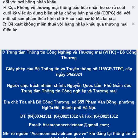
đối với sợi bông nhập khẩu
Cục Phòng vệ thương mại thông báo tiếp nhận hồ sơ rà soát
cuối kỳ việc áp dụng biện pháp chống bán phá giá (CBPG) đối với
một số sản phẩm thép hình chữ H có xuất xứ từ Ma-lai-xi-a
Đề xuất không miễn thuế với hàng nhập khẩu qua thương mại
điện tử
© Trung tâm Thông tin Công Nghiệp và Thương mại (VITIC) - Bộ Công
Thương
Giấy phép của Bộ Thông tin và Truyền thông số 115/GP-TTĐT, cấp
ngày 5/6/2024
Người chịu trách nhiệm chính: Nguyễn Quốc Lân, Phó Giám đốc
Trung tâm Thông tin Công nghiệp và Thương mại
Địa chỉ: Tòa nhà Bộ Công Thương, số 655 Phạm Văn Đồng, phường
Nghĩa Đô, thành phố Hà Nội.
ĐT: (04)39341911; (04)38251312 và Fax: (04)38251312
Email: Asemconnectvietnam@gmail.com;
Ghi rõ nguồn "Asemconnectvietnam.gov.vn" khi đăng lại thông tin từ