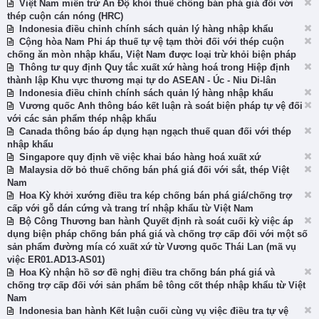
Việt Nam miễn trừ Ấn Độ khỏi thuế chống bán phá giá đối với
thép cuộn cán nóng (HRC)
Indonesia điều chỉnh chính sách quản lý hàng nhập khẩu
Cộng hòa Nam Phi áp thuế tự vệ tạm thời đối với thép cuộn
chống ăn mòn nhập khẩu, Việt Nam được loại trừ khỏi biện pháp
Thông tư quy định Quy tắc xuất xứ hàng hoá trong Hiệp định
thành lập Khu vực thương mại tự do ASEAN - Úc - Niu Di-lân
Indonesia điều chỉnh chính sách quản lý hàng nhập khẩu
Vương quốc Anh thông báo kết luận rà soát biện pháp tự vệ đối
với các sản phẩm thép nhập khẩu
Canada thông báo áp dụng hạn ngạch thuế quan đối với thép
nhập khẩu
Singapore quy định về việc khai báo hàng hoá xuất xứ
Malaysia dỡ bỏ thuế chống bán phá giá đối với sắt, thép Việt
Nam
Hoa Kỳ khởi xướng điều tra kép chống bán phá giá/chống trợ
cấp với gỗ dán cứng và trang trí nhập khẩu từ Việt Nam
Bộ Công Thương ban hành Quyết định rà soát cuối kỳ việc áp
dụng biện pháp chống bán phá giá và chống trợ cấp đối với một số
sản phẩm đường mía có xuất xứ từ Vương quốc Thái Lan (mã vụ
việc ER01.AD13-AS01)
Hoa Kỳ nhận hồ sơ đề nghị điều tra chống bán phá giá và
chống trợ cấp đối với sản phẩm bê tông cốt thép nhập khẩu từ Việt
Nam
Indonesia ban hành Kết luận cuối cùng vụ việc điều tra tự vệ