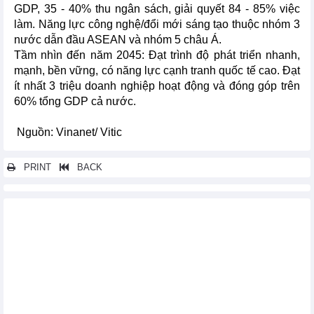
GDP, 35 - 40% thu ngân sách, giải quyết 84 - 85% việc
làm. Năng lực công nghệ/đổi mới sáng tạo thuộc nhóm 3
nước dẫn đầu ASEAN và nhóm 5 châu Á.
Tầm nhìn đến năm 2045: Đạt trình độ phát triển nhanh,
mạnh, bền vững, có năng lực cạnh tranh quốc tế cao. Đạt
ít nhất 3 triệu doanh nghiệp hoạt động và đóng góp trên
60% tổng GDP cả nước.
Nguồn: Vinanet/ Vitic
PRINT
BACK
Các tin khác...
Định hướng chiến lược phát triển kinh tế nhà nước trong kỷ
nguyên mới
Bộ Công Thương ban hành Chương trình hành động thực hiện
Nghị quyết Đại hội XIV
Nghị quyết số 29/NQ-CP: Đổi mới tư duy, bứt phá toàn diện
trong phát triển kinh tế nhà nước
Thể chế hoá các chủ trương, định hướng của Nghị quyết số 79-