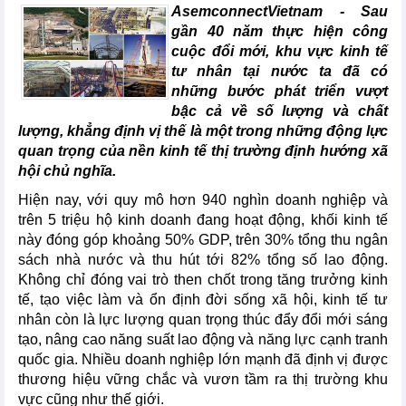
AsemconnectVietnam -
Sau
gần 40 năm thực hiện công
cuộc đổi mới, khu vực kinh tế
tư nhân tại nước ta đã có
những bước phát triển vượt
bậc cả về số lượng và chất
lượng, khẳng định vị thế là một trong những động lực
quan trọng của nền kinh tế thị trường định hướng xã
hội chủ nghĩa.
Hiện nay, với quy mô hơn 940 nghìn doanh nghiệp và
trên 5 triệu hộ kinh doanh đang hoạt động, khối kinh tế
này đóng góp khoảng 50% GDP, trên 30% tổng thu ngân
sách nhà nước và thu hút tới 82% tổng số lao động.
Không chỉ đóng vai trò then chốt trong tăng trưởng kinh
tế, tạo việc làm và ổn định đời sống xã hội, kinh tế tư
nhân còn là lực lượng quan trọng thúc đẩy đổi mới sáng
tạo, nâng cao năng suất lao động và năng lực cạnh tranh
quốc gia. Nhiều doanh nghiệp lớn mạnh đã định vị được
thương hiệu vững chắc và vươn tầm ra thị trường khu
vực cũng như thế giới.