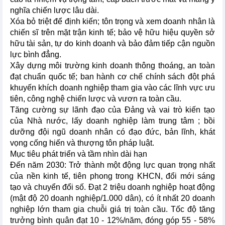
nghĩa chiến lược lâu dài.
Xóa bỏ triệt để định kiến; tôn trọng và xem doanh nhân là
chiến sĩ trên mặt trận kinh tế; bảo vệ hữu hiệu quyền sở
hữu tài sản, tự do kinh doanh và bảo đảm tiếp cận nguồn
lực bình đẳng.
Xây dựng môi trường kinh doanh thông thoáng, an toàn
đạt chuẩn quốc tế; ban hành cơ chế chính sách đột phá
khuyến khích doanh nghiệp tham gia vào các lĩnh vực ưu
tiên, công nghệ chiến lược và vươn ra toàn cầu.
Tăng cường sự lãnh đạo của Đảng và vai trò kiến tạo
của Nhà nước, lấy doanh nghiệp làm trung tâm ; bồi
dưỡng đội ngũ doanh nhân có đạo đức, bản lĩnh, khát
vọng cống hiến và thượng tôn pháp luật.
Mục tiêu phát triển và tầm nhìn dài hạn
Đến năm 2030: Trở thành một động lực quan trọng nhất
của nền kinh tế, tiên phong trong KHCN, đổi mới sáng
tạo và chuyển đổi số. Đạt 2 triệu doanh nghiệp hoạt động
(mật độ 20 doanh nghiệp/1.000 dân), có ít nhất 20 doanh
nghiệp lớn tham gia chuỗi giá trị toàn cầu. Tốc độ tăng
trưởng bình quân đạt 10 - 12%/năm, đóng góp 55 - 58%