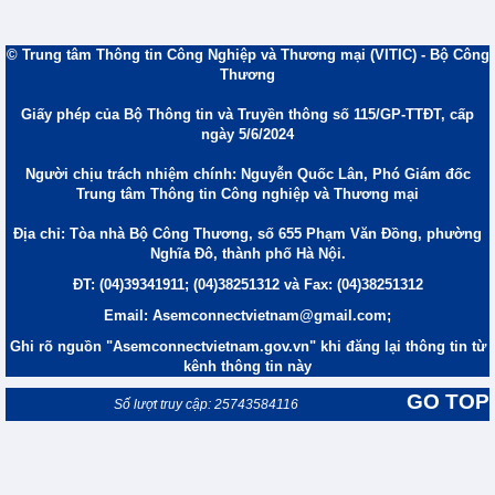
© Trung tâm Thông tin Công Nghiệp và Thương mại (VITIC) - Bộ Công
Thương
Giấy phép của Bộ Thông tin và Truyền thông số 115/GP-TTĐT, cấp
ngày 5/6/2024
Người chịu trách nhiệm chính: Nguyễn Quốc Lân, Phó Giám đốc
Trung tâm Thông tin Công nghiệp và Thương mại
Địa chỉ: Tòa nhà Bộ Công Thương, số 655 Phạm Văn Đồng, phường
Nghĩa Đô, thành phố Hà Nội.
ĐT: (04)39341911; (04)38251312 và Fax: (04)38251312
Email: Asemconnectvietnam@gmail.com;
Ghi rõ nguồn "Asemconnectvietnam.gov.vn" khi đăng lại thông tin từ
kênh thông tin này
GO TOP
Số lượt truy cập: 25743584116