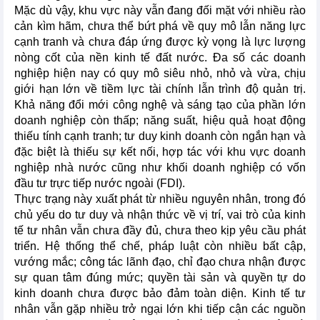
Mặc dù vậy, khu vực này vẫn đang đối mặt với nhiều rào
cản kìm hãm, chưa thể bứt phá về quy mô lẫn năng lực
cạnh tranh và chưa đáp ứng được kỳ vọng là lực lượng
nòng cốt của nền kinh tế đất nước. Đa số các doanh
nghiệp hiện nay có quy mô siêu nhỏ, nhỏ và vừa, chịu
giới hạn lớn về tiềm lực tài chính lẫn trình độ quản trị.
Khả năng đổi mới công nghệ và sáng tạo của phần lớn
doanh nghiệp còn thấp; năng suất, hiệu quả hoạt động
thiếu tính cạnh tranh; tư duy kinh doanh còn ngắn hạn và
đặc biệt là thiếu sự kết nối, hợp tác với khu vực doanh
nghiệp nhà nước cũng như khối doanh nghiệp có vốn
đầu tư trực tiếp nước ngoài (FDI).
Thực trạng này xuất phát từ nhiều nguyên nhân, trong đó
chủ yếu do tư duy và nhận thức về vị trí, vai trò của kinh
tế tư nhân vẫn chưa đầy đủ, chưa theo kịp yêu cầu phát
triển. Hệ thống thể chế, pháp luật còn nhiều bất cập,
vướng mắc; công tác lãnh đạo, chỉ đạo chưa nhận được
sự quan tâm đúng mức; quyền tài sản và quyền tự do
kinh doanh chưa được bảo đảm toàn diện. Kinh tế tư
nhân vẫn gặp nhiều trở ngại lớn khi tiếp cận các nguồn