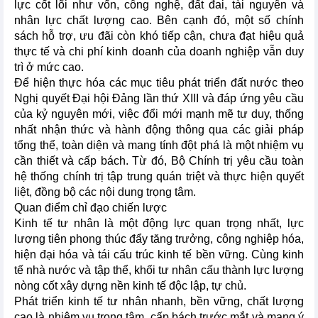
lực cốt lõi như vốn, công nghệ, đất đai, tài nguyên và
nhân lực chất lượng cao. Bên cạnh đó, một số chính
sách hỗ trợ, ưu đãi còn khó tiếp cận, chưa đạt hiệu quả
thực tế và chi phí kinh doanh của doanh nghiệp vẫn duy
trì ở mức cao.
Để hiện thực hóa các mục tiêu phát triển đất nước theo
Nghị quyết Đại hội Đảng lần thứ XIII và đáp ứng yêu cầu
của kỷ nguyên mới, việc đổi mới mạnh mẽ tư duy, thống
nhất nhận thức và hành động thông qua các giải pháp
tổng thể, toàn diện và mang tính đột phá là một nhiệm vụ
cần thiết và cấp bách. Từ đó, Bộ Chính trị yêu cầu toàn
hệ thống chính trị tập trung quán triệt và thực hiện quyết
liệt, đồng bộ các nội dung trọng tâm.
Quan điểm chỉ đạo chiến lược
Kinh tế tư nhân là một động lực quan trọng nhất, lực
lượng tiên phong thúc đẩy tăng trưởng, công nghiệp hóa,
hiện đại hóa và tái cấu trúc kinh tế bền vững. Cùng kinh
tế nhà nước và tập thể, khối tư nhân cấu thành lực lượng
nòng cốt xây dựng nền kinh tế độc lập, tự chủ.
Phát triển kinh tế tư nhân nhanh, bền vững, chất lượng
cao là nhiệm vụ trọng tâm, cấp bách trước mắt và mang ý