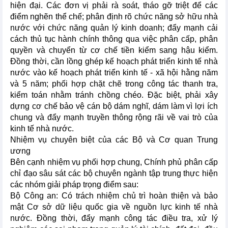
hiện đại. Các đơn vị phải rà soát, tháo gỡ triệt để các
điểm nghẽn thể chế; phân định rõ chức năng sở hữu nhà
nước với chức năng quản lý kinh doanh; đẩy mạnh cải
cách thủ tục hành chính thông qua việc phân cấp, phân
quyền và chuyển từ cơ chế tiền kiểm sang hậu kiểm.
Đồng thời, cần lồng ghép kế hoạch phát triển kinh tế nhà
nước vào kế hoạch phát triển kinh tế - xã hội hằng năm
và 5 năm; phối hợp chặt chẽ trong công tác thanh tra,
kiểm toán nhằm tránh chồng chéo. Đặc biệt, phải xây
dựng cơ chế bảo vệ cán bộ dám nghĩ, dám làm vì lợi ích
chung và đẩy mạnh truyền thông rộng rãi về vai trò của
kinh tế nhà nước.
Nhiệm vụ chuyên biệt của các Bộ và Cơ quan Trung
ương
Bên cạnh nhiệm vụ phối hợp chung, Chính phủ phân cấp
chỉ đạo sâu sát các bộ chuyên ngành tập trung thực hiện
các nhóm giải pháp trọng điểm sau:
Bộ Công an: Có trách nhiệm chủ trì hoàn thiện và bảo
mật Cơ sở dữ liệu quốc gia về nguồn lực kinh tế nhà
nước. Đồng thời, đẩy mạnh công tác điều tra, xử lý