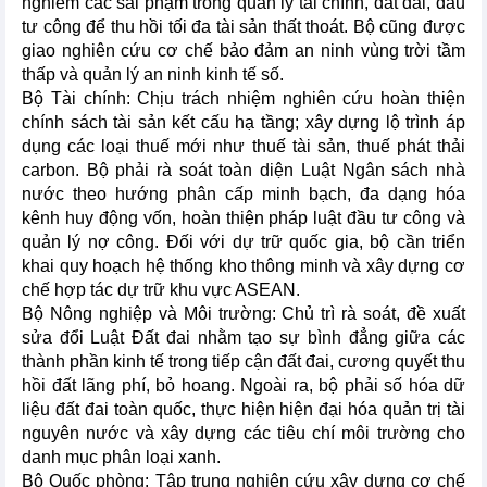
nghiêm các sai phạm trong quản lý tài chính, đất đai, đầu
tư công để thu hồi tối đa tài sản thất thoát. Bộ cũng được
giao nghiên cứu cơ chế bảo đảm an ninh vùng trời tầm
thấp và quản lý an ninh kinh tế số.
Bộ Tài chính: Chịu trách nhiệm nghiên cứu hoàn thiện
chính sách tài sản kết cấu hạ tầng; xây dựng lộ trình áp
dụng các loại thuế mới như thuế tài sản, thuế phát thải
carbon. Bộ phải rà soát toàn diện Luật Ngân sách nhà
nước theo hướng phân cấp minh bạch, đa dạng hóa
kênh huy động vốn, hoàn thiện pháp luật đầu tư công và
quản lý nợ công. Đối với dự trữ quốc gia, bộ cần triển
khai quy hoạch hệ thống kho thông minh và xây dựng cơ
chế hợp tác dự trữ khu vực ASEAN.
Bộ Nông nghiệp và Môi trường: Chủ trì rà soát, đề xuất
sửa đổi Luật Đất đai nhằm tạo sự bình đẳng giữa các
thành phần kinh tế trong tiếp cận đất đai, cương quyết thu
hồi đất lãng phí, bỏ hoang. Ngoài ra, bộ phải số hóa dữ
liệu đất đai toàn quốc, thực hiện hiện đại hóa quản trị tài
nguyên nước và xây dựng các tiêu chí môi trường cho
danh mục phân loại xanh.
Bộ Quốc phòng: Tập trung nghiên cứu xây dựng cơ chế