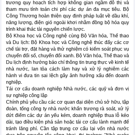
trương quy hoạch tích hợp không gian ngầm đô thị và
tham mưu tính toán chi phí các dự án đa mục tiêu. Bộ
Công Thương hoàn thiện quy định pháp luật về dầu khí,
năng lượng, điện gió ngoài khơi nhằm đồng bộ hóa quy
trình khai thác tài nguyên chiến lược.
Bộ Khoa học và Công nghệ cùng Bộ Văn hóa, Thể thao
và Du lịch: Bộ Khoa học và Công nghệ thúc đẩy các cơ
chế tài trợ, đặt hàng và thử nghiệm có kiểm soát phục vụ
chuyển đổi số, chuyển đổi xanh. Bộ Văn hóa, Thể thao và
Du lịch định hướng báo chí thông tin trung thực về kinh tế
nhà nước, lan tỏa cách làm hay và xử lý nghiêm các
hành vi đưa tin sai lệch gây ảnh hưởng xấu đến doanh
nghiệp.
Tái cơ cấu doanh nghiệp Nhà nước, các quỹ và đơn vị
sự nghiệp công lập
Chính phủ yêu cầu các cơ quan đại diện chủ sở hữu, tập
đoàn, tổng công ty nhà nước khẩn trương rà soát, xử lý
dứt điểm các dự án yếu kém, doanh nghiệp thua lỗ kéo
dài, tạo điều kiện phá sản hoặc tái cơ cấu lành mạnh để
tránh lãng phí. Cần tập trung cơ cấu lại vốn nhà nước