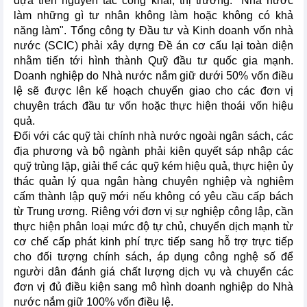
dựa trên nguyên tắc công khai, thị trường: "Nhà nước
làm những gì tư nhân không làm hoặc không có khả
năng làm". Tổng công ty Đầu tư và Kinh doanh vốn nhà
nước (SCIC) phải xây dựng Đề án cơ cấu lại toàn diện
nhằm tiến tới hình thành Quỹ đầu tư quốc gia mạnh.
Doanh nghiệp do Nhà nước nắm giữ dưới 50% vốn điều
lệ sẽ được lên kế hoạch chuyển giao cho các đơn vị
chuyên trách đầu tư vốn hoặc thực hiện thoái vốn hiệu
quả.
Đối với các quỹ tài chính nhà nước ngoài ngân sách, các
địa phương và bộ ngành phải kiên quyết sáp nhập các
quỹ trùng lặp, giải thể các quỹ kém hiệu quả, thực hiện ủy
thác quản lý qua ngân hàng chuyên nghiệp và nghiêm
cấm thành lập quỹ mới nếu không có yêu cầu cấp bách
từ Trung ương. Riêng với đơn vị sự nghiệp công lập, cần
thực hiện phân loại mức độ tự chủ, chuyển dịch mạnh từ
cơ chế cấp phát kinh phí trực tiếp sang hỗ trợ trực tiếp
cho đối tượng chính sách, áp dụng công nghệ số để
người dân đánh giá chất lượng dịch vụ và chuyển các
đơn vị đủ điều kiện sang mô hình doanh nghiệp do Nhà
nước nắm giữ 100% vốn điều lệ.