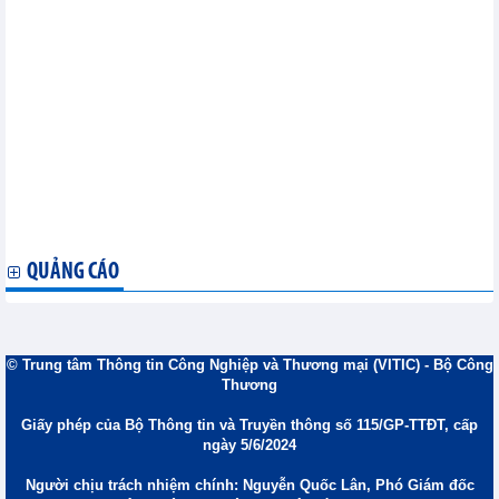
Nâng cao hiệu quả phát triển thị trường nước ngoài nhờ nền
tảng số
Bộ Công Thương ban hành Kế hoạch phát triển thị trường bán
lẻ đến năm 2030, tầm nhìn đến năm 2050
Tín hiệu tích cực sau 1 tháng xăng E10 được bán trên toàn quốc
Khuyến mại tập trung quốc gia thúc đẩy tiêu dùng và tăng
trưởng kinh tế
Bộ Công Thương phổ biến Luật Thương mại điện tử và Nghị
định số 248/2026/NĐ-CP
PGS.TS Jonathan D. London: Xăng E10 góp phần đa dạng hóa
nguồn năng lượng
Xăng E10 sẽ phát huy hiệu quả khi có chính sách đồng bộ
QUẢNG CÁO
© Trung tâm Thông tin Công Nghiệp và Thương mại (VITIC) - Bộ Công
Thương
Giấy phép của Bộ Thông tin và Truyền thông số 115/GP-TTĐT, cấp
ngày 5/6/2024
Người chịu trách nhiệm chính: Nguyễn Quốc Lân, Phó Giám đốc