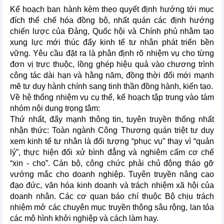
Kế hoạch ban hành kèm theo quyết định hướng tới mục
đích thể chế hóa đồng bộ, nhất quán các định hướng
chiến lược của Đảng, Quốc hội và Chính phủ nhằm tạo
xung lực mới thúc đẩy kinh tế tư nhân phát triển bền
vững. Yêu cầu đặt ra là phân định rõ nhiệm vụ cho từng
đơn vị trực thuộc, lồng ghép hiệu quả vào chương trình
công tác dài hạn và hằng năm, đồng thời đổi mới mạnh
mẽ tư duy hành chính sang tinh thần đồng hành, kiến tạo.
Về hệ thống nhiệm vụ cụ thể, kế hoạch tập trung vào tám
nhóm nội dung trọng tâm:
Thứ nhất, đẩy mạnh thông tin, tuyên truyền thống nhất
nhận thức: Toàn ngành Công Thương quán triệt tư duy
xem kinh tế tư nhân là đối tượng “phục vụ” thay vì “quản
lý”, thực hiện đối xử bình đẳng và nghiêm cấm cơ chế
“xin - cho”. Cán bộ, công chức phải chủ động tháo gỡ
vướng mắc cho doanh nghiệp. Tuyên truyền nâng cao
đạo đức, văn hóa kinh doanh và trách nhiệm xã hội của
doanh nhân. Các cơ quan báo chí thuộc Bộ chịu trách
nhiệm mở các chuyên mục truyền thông sâu rộng, lan tỏa
các mô hình khởi nghiệp và cách làm hay.