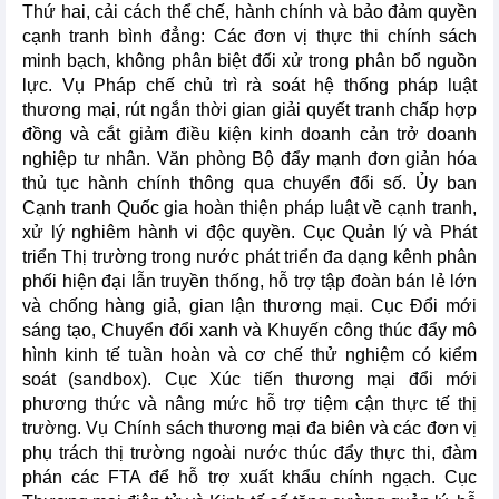
Thứ hai, cải cách thể chế, hành chính và bảo đảm quyền
cạnh tranh bình đẳng: Các đơn vị thực thi chính sách
minh bạch, không phân biệt đối xử trong phân bổ nguồn
lực. Vụ Pháp chế chủ trì rà soát hệ thống pháp luật
thương mại, rút ngắn thời gian giải quyết tranh chấp hợp
đồng và cắt giảm điều kiện kinh doanh cản trở doanh
nghiệp tư nhân. Văn phòng Bộ đẩy mạnh đơn giản hóa
thủ tục hành chính thông qua chuyển đổi số. Ủy ban
Cạnh tranh Quốc gia hoàn thiện pháp luật về cạnh tranh,
xử lý nghiêm hành vi độc quyền. Cục Quản lý và Phát
triển Thị trường trong nước phát triển đa dạng kênh phân
phối hiện đại lẫn truyền thống, hỗ trợ tập đoàn bán lẻ lớn
và chống hàng giả, gian lận thương mại. Cục Đổi mới
sáng tạo, Chuyển đổi xanh và Khuyến công thúc đẩy mô
hình kinh tế tuần hoàn và cơ chế thử nghiệm có kiểm
soát (sandbox). Cục Xúc tiến thương mại đổi mới
phương thức và nâng mức hỗ trợ tiệm cận thực tế thị
trường. Vụ Chính sách thương mại đa biên và các đơn vị
phụ trách thị trường ngoài nước thúc đẩy thực thi, đàm
phán các FTA để hỗ trợ xuất khẩu chính ngạch. Cục