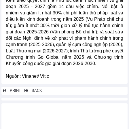
Kèm theo quyết định là Phụ lục danh mục nhiệm vụ giai
đoạn 2025 - 2027 gồm 14 đầu việc chính. Nổi bật là
nhiệm vụ giảm ít nhất 30% chi phí tuân thủ pháp luật và
điều kiện kinh doanh trong năm 2025 (Vụ Pháp chế chủ
trì); giảm ít nhất 30% thời gian xử lý thủ tục hành chính
giai đoạn 2025-2026 (Văn phòng Bộ chủ trì); rà soát sửa
đổi các Nghị định về xử phạt vi phạm hành chính trong
cạnh tranh (2025-2026), quản lý cụm công nghiệp (2026),
Luật Thương mại (2026-2027); trình Thủ tướng phê duyệt
Chương trình Go Global năm 2025 và Chương trình
Khuyến công quốc gia giai đoạn 2026-2030.
Nguồn: Vinanet/ Vitic
PRINT
BACK
Các tin khác...
Thể chế hoá các chủ trương, định hướng của Nghị quyết số 79-
NQ/TW, Nghị quyết số 10-NQ/TW