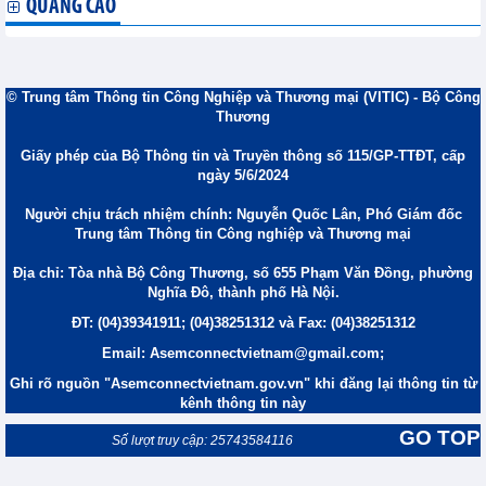
QUẢNG CÁO
© Trung tâm Thông tin Công Nghiệp và Thương mại (VITIC) - Bộ Công
Thương
Giấy phép của Bộ Thông tin và Truyền thông số 115/GP-TTĐT, cấp
ngày 5/6/2024
Người chịu trách nhiệm chính: Nguyễn Quốc Lân, Phó Giám đốc
Trung tâm Thông tin Công nghiệp và Thương mại
Địa chỉ: Tòa nhà Bộ Công Thương, số 655 Phạm Văn Đồng, phường
Nghĩa Đô, thành phố Hà Nội.
ĐT: (04)39341911; (04)38251312 và Fax: (04)38251312
Email: Asemconnectvietnam@gmail.com;
Ghi rõ nguồn "Asemconnectvietnam.gov.vn" khi đăng lại thông tin từ
kênh thông tin này
GO TOP
Số lượt truy cập: 25743584116