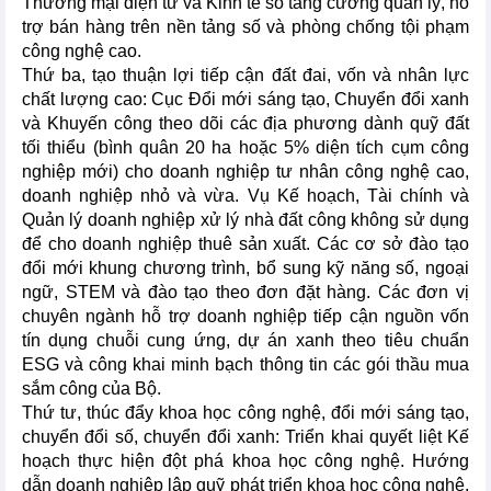
Thương mại điện tử và Kinh tế số tăng cường quản lý, hỗ
trợ bán hàng trên nền tảng số và phòng chống tội phạm
công nghệ cao.
Thứ ba, tạo thuận lợi tiếp cận đất đai, vốn và nhân lực
chất lượng cao: Cục Đổi mới sáng tạo, Chuyển đổi xanh
và Khuyến công theo dõi các địa phương dành quỹ đất
tối thiểu (bình quân 20 ha hoặc 5% diện tích cụm công
nghiệp mới) cho doanh nghiệp tư nhân công nghệ cao,
doanh nghiệp nhỏ và vừa. Vụ Kế hoạch, Tài chính và
Quản lý doanh nghiệp xử lý nhà đất công không sử dụng
để cho doanh nghiệp thuê sản xuất. Các cơ sở đào tạo
đổi mới khung chương trình, bổ sung kỹ năng số, ngoại
ngữ, STEM và đào tạo theo đơn đặt hàng. Các đơn vị
chuyên ngành hỗ trợ doanh nghiệp tiếp cận nguồn vốn
tín dụng chuỗi cung ứng, dự án xanh theo tiêu chuẩn
ESG và công khai minh bạch thông tin các gói thầu mua
sắm công của Bộ.
Thứ tư, thúc đẩy khoa học công nghệ, đổi mới sáng tạo,
chuyển đổi số, chuyển đổi xanh: Triển khai quyết liệt Kế
hoạch thực hiện đột phá khoa học công nghệ. Hướng
dẫn doanh nghiệp lập quỹ phát triển khoa học công nghệ,