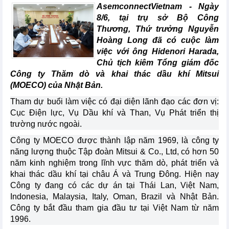
AsemconnectVietnam -
Ngày
8/6, tại trụ sở Bộ Công
Thương, Thứ trưởng Nguyễn
Hoàng Long đã có cuộc làm
việc với ông Hidenori Harada,
Chủ tịch kiêm Tổng giám đốc
Công ty Thăm dò và khai thác dầu khí Mitsui
(MOECO) của Nhật Bản.
Tham dự buổi làm việc có đại diện lãnh đạo các đơn vị:
Cục Điện lực, Vụ Dầu khí và Than, Vụ Phát triển thị
trường nước ngoài.
Công ty MOECO được thành lập năm 1969, là công ty
năng lượng thuộc Tập đoàn Mitsui & Co., Ltd, có hơn 50
năm kinh nghiệm trong lĩnh vực thăm dò, phát triển và
khai thác dầu khí tại châu Á và Trung Đông. Hiện nay
Công ty đang có các dự án tại Thái Lan, Việt Nam,
Indonesia, Malaysia, Italy, Oman, Brazil và Nhật Bản.
Công ty bắt đầu tham gia đầu tư tại Việt Nam từ năm
1996.