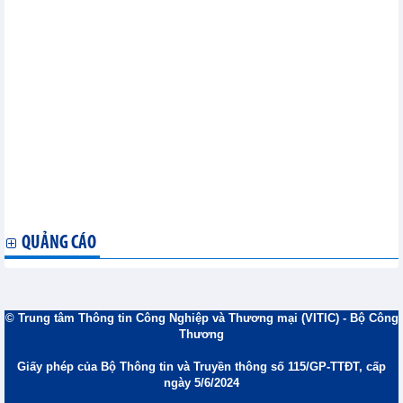
chung Lao Bảo - Densavan
Hơn 11.500 lượt tham gia Cuộc thi tìm hiểu lợi ích của xăng
sinh học E10
Hội nghị tổng kết kế hoạch hành động giai đoạn 2024 - 2026
triển khai bản ghi nhớ về tăng cường hợp tác kinh tế, thương mại
Việt Nam - Trung Quốc (Quảng Tây)
Thúc đẩy hợp tác kinh tế, thương mại, công nghiệp và năng
lượng giữa Việt Nam - Thái Lan
Các hoạt động của Bộ trưởng Lê Mạnh Hùng trong khuôn khổ
chuyến thăm cấp Nhà nước tới Singapore của Tổng Bí thư, Chủ tịch
nước Tô Lâm
Thứ trưởng Nguyễn Hoàng Long tháp tùng Phó Thủ tướng
Chính phủ Hồ Quốc Dũng tham dự Diễn đàn Kinh tế Á - Âu
QUẢNG CÁO
© Trung tâm Thông tin Công Nghiệp và Thương mại (VITIC) - Bộ Công
Thương
Giấy phép của Bộ Thông tin và Truyền thông số 115/GP-TTĐT, cấp
ngày 5/6/2024