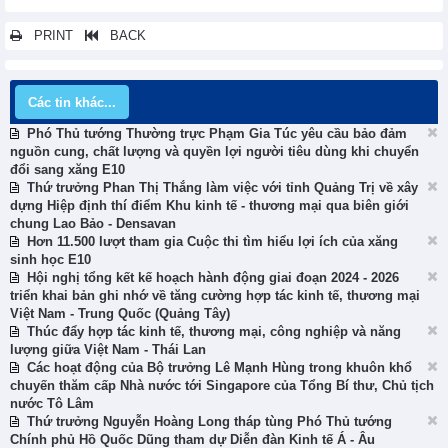
PRINT
BACK
Các tin khác...
Phó Thủ tướng Thường trực Phạm Gia Túc yêu cầu bảo đảm
nguồn cung, chất lượng và quyền lợi người tiêu dùng khi chuyển
đổi sang xăng E10
Thứ trưởng Phan Thị Thắng làm việc với tỉnh Quảng Trị về xây
dựng Hiệp định thí điểm Khu kinh tế - thương mại qua biên giới
chung Lao Bảo - Densavan
Hơn 11.500 lượt tham gia Cuộc thi tìm hiểu lợi ích của xăng
sinh học E10
Hội nghị tổng kết kế hoạch hành động giai đoạn 2024 - 2026
triển khai bản ghi nhớ về tăng cường hợp tác kinh tế, thương mại
Việt Nam - Trung Quốc (Quảng Tây)
Thúc đẩy hợp tác kinh tế, thương mại, công nghiệp và năng
lượng giữa Việt Nam - Thái Lan
Các hoạt động của Bộ trưởng Lê Mạnh Hùng trong khuôn khổ
chuyến thăm cấp Nhà nước tới Singapore của Tổng Bí thư, Chủ tịch
nước Tô Lâm
Thứ trưởng Nguyễn Hoàng Long tháp tùng Phó Thủ tướng
Chính phủ Hồ Quốc Dũng tham dự Diễn đàn Kinh tế Á - Âu