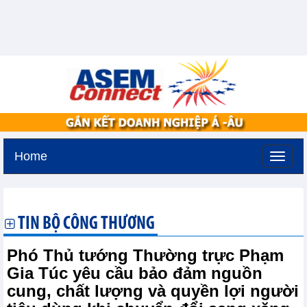
Home
Thứ bảy, 8-8-2026 -
8:47
GMT+7
TIN BỘ CÔNG THƯƠNG
Phó Thủ tướng Thường trực Phạm
Gia Túc yêu cầu bảo đảm nguồn
cung, chất lượng và quyền lợi người