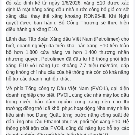
đó xác định kể từ ngày 1/6/2026, xăng E10 được xác
định là mặt hàng xăng dầu nhà nước công bố giá cơ sở
xăng dầu, thay thế xăng khoáng RON95-III. Khi Nghị
quyết được ban hành, Bộ Công Thương sẽ thực hiện
điều hành giá xăng E10.
Lãnh đạo Tập đoàn Xăng dầu Việt Nam (Petrolimex) cho
biết, doanh nghiệp đã triển khai bán xăng E10 trên toàn
bộ hơn 1.800 cửa hàng và hơn 1.400 thương nhân
nhượng quyền. Petrolimex đã đầu tư hệ thống phối trộn
xăng E10 với năng lực khoảng 7,7 triệu m3/năm, đáp
ứng không chỉ nhu cầu của hệ thống mà còn có khả năng
hỗ trợ các doanh nghiệp khác.
Về phía Tổng công ty Dầu Việt Nam (PVOIL), đại diện
doanh nghiệp cho biết, PVOIL cùng các nhà máy lọc dầu
trong nước bảo đảm nguồn cung xăng nền cho thị
trường; đồng thời đã khôi phục hoạt động Nhà máy nhiên
liệu sinh học Dung Quất, từng bước nâng công suất để
đáp ứng nhu cầu Ethanol phục vụ phối trộn xăng E10. Hệ
thống phối trộn của PVOIL cũng đủ năng lực hỗ trợ các
doanh nghiệp đầu mối khác triển khai xăng E10.