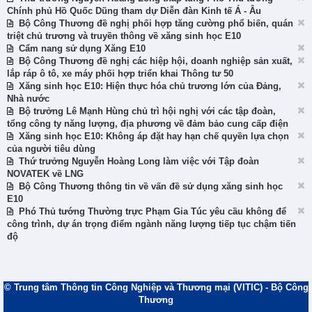
Chính phủ Hồ Quốc Dũng tham dự Diễn đàn Kinh tế Á - Âu
Bộ Công Thương đề nghị phối hợp tăng cường phổ biến, quán
triệt chủ trương và truyền thông về xăng sinh học E10
Cẩm nang sử dụng Xăng E10
Bộ Công Thương đề nghị các hiệp hội, doanh nghiệp sản xuất,
lắp ráp ô tô, xe máy phối hợp triển khai Thông tư 50
Xăng sinh học E10: Hiện thực hóa chủ trương lớn của Đảng,
Nhà nước
Bộ trưởng Lê Mạnh Hùng chủ trì hội nghị với các tập đoàn,
tổng công ty năng lượng, địa phương về đảm bảo cung cấp điện
Xăng sinh học E10: Không áp đặt hay hạn chế quyền lựa chọn
của người tiêu dùng
Thứ trưởng Nguyễn Hoàng Long làm việc với Tập đoàn
NOVATEK về LNG
Bộ Công Thương thông tin về vấn đề sử dụng xăng sinh học
E10
Phó Thủ tướng Thường trực Phạm Gia Túc yêu cầu không để
công trình, dự án trọng điểm ngành năng lượng tiếp tục chậm tiến
độ
© Trung tâm Thông tin Công Nghiệp và Thương mại (VITIC) - Bộ Công
Thương