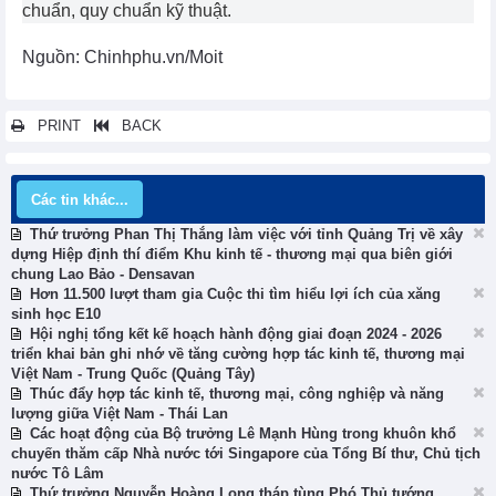
chuẩn, quy chuẩn kỹ thuật.
Nguồn: Chinhphu.vn/Moit
PRINT
BACK
Các tin khác...
Thứ trưởng Phan Thị Thắng làm việc với tỉnh Quảng Trị về xây
dựng Hiệp định thí điểm Khu kinh tế - thương mại qua biên giới
chung Lao Bảo - Densavan
Hơn 11.500 lượt tham gia Cuộc thi tìm hiểu lợi ích của xăng
sinh học E10
Hội nghị tổng kết kế hoạch hành động giai đoạn 2024 - 2026
triển khai bản ghi nhớ về tăng cường hợp tác kinh tế, thương mại
Việt Nam - Trung Quốc (Quảng Tây)
Thúc đẩy hợp tác kinh tế, thương mại, công nghiệp và năng
lượng giữa Việt Nam - Thái Lan
Các hoạt động của Bộ trưởng Lê Mạnh Hùng trong khuôn khổ
chuyến thăm cấp Nhà nước tới Singapore của Tổng Bí thư, Chủ tịch
nước Tô Lâm
Thứ trưởng Nguyễn Hoàng Long tháp tùng Phó Thủ tướng