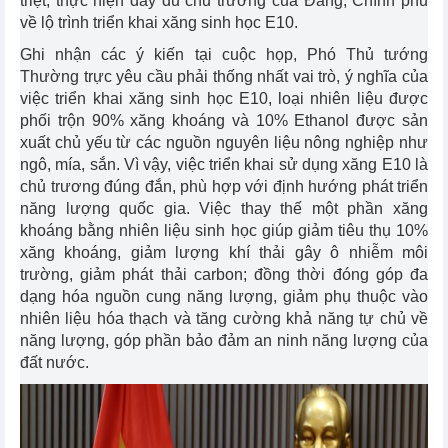
triệt, thực hiện đầy đủ chủ trương của Đảng, Chính phủ
về lộ trình triển khai xăng sinh học E10.
Ghi nhận các ý kiến tại cuộc họp, Phó Thủ tướng
Thường trực yêu cầu phải thống nhất vai trò, ý nghĩa của
việc triển khai xăng sinh học E10, loại nhiên liệu được
phối trộn 90% xăng khoáng và 10% Ethanol được sản
xuất chủ yếu từ các nguồn nguyên liệu nông nghiệp như
ngô, mía, sắn. Vì vậy, việc triển khai sử dụng xăng E10 là
chủ trương đúng đắn, phù hợp với định hướng phát triển
năng lượng quốc gia. Việc thay thế một phần xăng
khoáng bằng nhiên liệu sinh học giúp giảm tiêu thụ 10%
xăng khoáng, giảm lượng khí thải gây ô nhiễm môi
trường, giảm phát thải carbon; đồng thời đóng góp đa
dạng hóa nguồn cung năng lượng, giảm phụ thuộc vào
nhiên liệu hóa thạch và tăng cường khả năng tự chủ về
năng lượng, góp phần bảo đảm an ninh năng lượng của
đất nước.