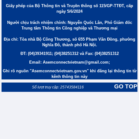
Giấy phép của Bộ Thông tin và Truyền thông số 115/GP-TTĐT, cấp
ngày 5/6/2024
Người chịu trách nhiệm chính: Nguyễn Quốc Lân, Phó Giám đốc
Trung tâm Thông tin Công nghiệp và Thương mại
Địa chỉ: Tòa nhà Bộ Công Thương, số 655 Phạm Văn Đồng, phường
Nghĩa Đô, thành phố Hà Nội.
ĐT: (04)39341911; (04)38251312 và Fax: (04)38251312
Email: Asemconnectvietnam@gmail.com;
Ghi rõ nguồn "Asemconnectvietnam.gov.vn" khi đăng lại thông tin từ
kênh thông tin này
GO TOP
Số lượt truy cập: 25743584116