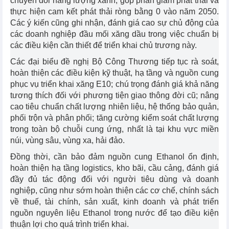
chuyển đổi năng lượng xanh, góp phần giảm phát thải và
thực hiện cam kết phát thải ròng bằng 0 vào năm 2050.
Các ý kiến cũng ghi nhận, đánh giá cao sự chủ động của
các doanh nghiệp đầu mối xăng dầu trong việc chuẩn bị
các điều kiện cần thiết để triển khai chủ trương này.
Các đại biểu đề nghị Bộ Công Thương tiếp tục rà soát,
hoàn thiện các điều kiện kỹ thuật, hạ tầng và nguồn cung
phục vụ triển khai xăng E10; chú trọng đánh giá khả năng
tương thích đối với phương tiện giao thông đời cũ; nâng
cao tiêu chuẩn chất lượng nhiên liệu, hệ thống bảo quản,
phối trộn và phân phối; tăng cường kiểm soát chất lượng
trong toàn bộ chuỗi cung ứng, nhất là tại khu vực miền
núi, vùng sâu, vùng xa, hải đảo.
Đồng thời, cần bảo đảm nguồn cung Ethanol ổn định,
hoàn thiện hạ tầng logistics, kho bãi, cầu cảng, đánh giá
đầy đủ tác động đối với người tiêu dùng và doanh
nghiệp, cũng như sớm hoàn thiện các cơ chế, chính sách
về thuế, tài chính, sản xuất, kinh doanh và phát triển
nguồn nguyên liệu Ethanol trong nước để tạo điều kiện
thuận lợi cho quá trình triển khai.