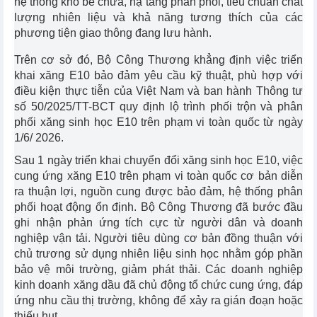
hệ thống kho bể chứa, hạ tầng phân phối, tiêu chuẩn chất
lượng nhiên liệu và khả năng tương thích của các
phương tiện giao thông đang lưu hành.
Trên cơ sở đó, Bộ Công Thương khẳng định việc triển
khai xăng E10 bảo đảm yêu cầu kỹ thuật, phù hợp với
điều kiện thực tiễn của Việt Nam và ban hành Thông tư
số 50/2025/TT-BCT quy định lộ trình phối trộn và phân
phối xăng sinh học E10 trên phạm vi toàn quốc từ ngày
1/6/ 2026.
Sau 1 ngày triển khai chuyển đổi xăng sinh học E10, việc
cung ứng xăng E10 trên phạm vi toàn quốc cơ bản diễn
ra thuận lợi, nguồn cung được bảo đảm, hệ thống phân
phối hoạt động ổn định. Bộ Công Thương đã bước đầu
ghi nhận phản ứng tích cực từ người dân và doanh
nghiệp vận tải. Người tiêu dùng cơ bản đồng thuận với
chủ trương sử dụng nhiên liệu sinh học nhằm góp phần
bảo vệ môi trường, giảm phát thải. Các doanh nghiệp
kinh doanh xăng dầu đã chủ động tổ chức cung ứng, đáp
ứng nhu cầu thị trường, không để xảy ra gián đoạn hoặc
thiếu hụt.