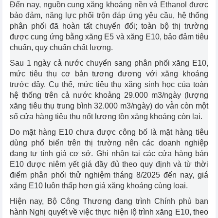
Đến nay, nguồn cung xăng khoáng nền và Ethanol được
bảo đảm, năng lực phối trộn đáp ứng yêu cầu, hệ thống
phân phối đã hoàn tất chuyển đổi; toàn bộ thị trường
được cung ứng bằng xăng E5 và xăng E10, bảo đảm tiêu
chuẩn, quy chuẩn chất lượng.
Sau 1 ngày cả nước chuyển sang phân phối xăng E10,
mức tiêu thụ cơ bản tương đương với xăng khoáng
trước đây. Cụ thể, mức tiêu thụ xăng sinh học của toàn
hệ thống trên cả nước khoảng 29.000 m3/ngày (lượng
xăng tiêu thụ trung bình 32.000 m3/ngày) do vẫn còn một
số cửa hàng tiêu thụ nốt lượng tồn xăng khoáng còn lại.
Do mặt hàng E10 chưa được công bố là mặt hàng tiêu
dùng phổ biến trên thị trường nên các doanh nghiệp
đang tự tính giá cơ sở. Ghi nhận tại các cửa hàng bán
E10 được niêm yết giá đầy đủ theo quy định và từ thời
điểm phân phối thử nghiệm tháng 8/2025 đến nay, giá
xăng E10 luôn thấp hơn giá xăng khoáng cùng loại.
Hiện nay, Bộ Công Thương đang trình Chính phủ ban
hành Nghị quyết về việc thực hiện lộ trình xăng E10, theo