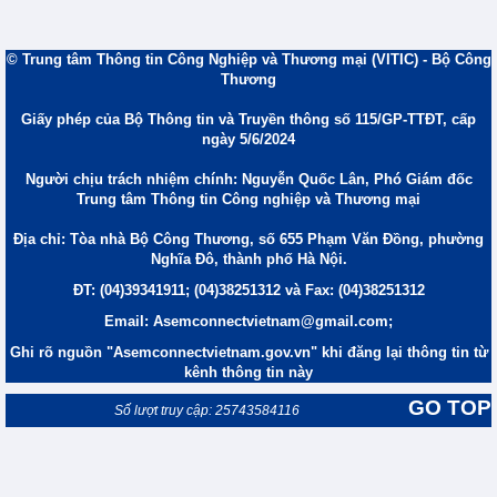
© Trung tâm Thông tin Công Nghiệp và Thương mại (VITIC) - Bộ Công
Thương
Giấy phép của Bộ Thông tin và Truyền thông số 115/GP-TTĐT, cấp
ngày 5/6/2024
Người chịu trách nhiệm chính: Nguyễn Quốc Lân, Phó Giám đốc
Trung tâm Thông tin Công nghiệp và Thương mại
Địa chỉ: Tòa nhà Bộ Công Thương, số 655 Phạm Văn Đồng, phường
Nghĩa Đô, thành phố Hà Nội.
ĐT: (04)39341911; (04)38251312 và Fax: (04)38251312
Email: Asemconnectvietnam@gmail.com;
Ghi rõ nguồn "Asemconnectvietnam.gov.vn" khi đăng lại thông tin từ
kênh thông tin này
GO TOP
Số lượt truy cập: 25743584116