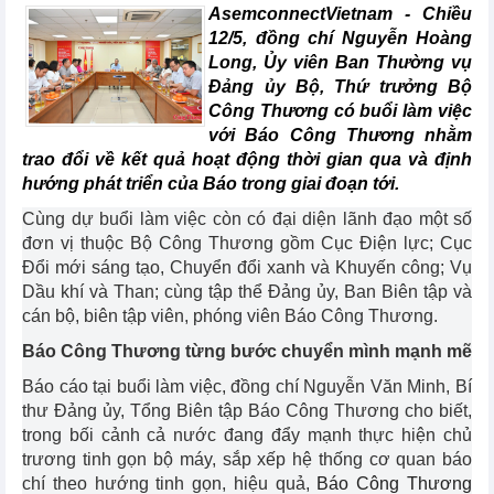
AsemconnectVietnam -
Chiều
12/5, đồng chí Nguyễn Hoàng
Long, Ủy viên Ban Thường vụ
Đảng ủy Bộ, Thứ trưởng Bộ
Công Thương có buổi làm việc
với Báo Công Thương nhằm
trao đổi về kết quả hoạt động thời gian qua và định
hướng phát triển của Báo trong giai đoạn tới.
Cùng dự buổi làm việc còn có đại diện lãnh đạo một số
đơn vị thuộc Bộ Công Thương gồm Cục Điện lực; Cục
Đổi mới sáng tạo, Chuyển đổi xanh và Khuyến công; Vụ
Dầu khí và Than; cùng tập thể Đảng ủy, Ban Biên tập và
cán bộ, biên tập viên, phóng viên Báo Công Thương.
Báo Công Thương từng bước chuyển mình mạnh mẽ
Báo cáo tại buổi làm việc, đồng chí Nguyễn Văn Minh, Bí
thư Đảng ủy, Tổng Biên tập Báo Công Thương cho biết,
trong bối cảnh cả nước đang đẩy mạnh thực hiện chủ
trương tinh gọn bộ máy, sắp xếp hệ thống cơ quan báo
chí theo hướng tinh gọn, hiệu quả,
Báo Công Thương