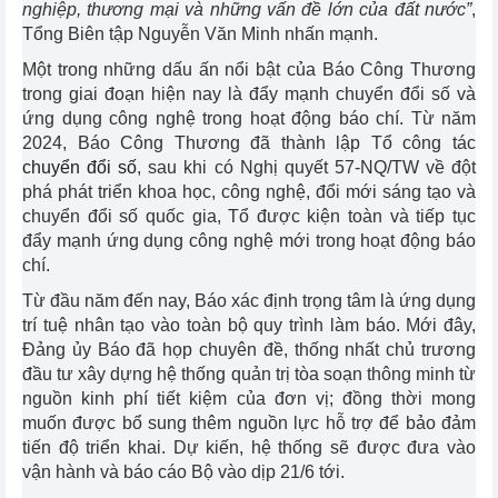
nghiệp, thương mại và những vấn đề lớn của đất nước”
,
Tổng Biên tập Nguyễn Văn Minh nhấn mạnh.
Một trong những dấu ấn nổi bật của Báo Công Thương
trong giai đoạn hiện nay là đẩy mạnh chuyển đổi số và
ứng dụng công nghệ trong hoạt động báo chí. Từ năm
2024, Báo Công Thương đã thành lập Tổ công tác
chuyển đổi số
, sau khi có Nghị quyết 57-NQ/TW về đột
phá phát triển khoa học, công nghệ, đổi mới sáng tạo và
chuyển đổi số quốc gia, Tổ được kiện toàn và tiếp tục
đẩy mạnh ứng dụng công nghệ mới trong hoạt động báo
chí.
Từ đầu năm đến nay, Báo xác định trọng tâm là ứng dụng
trí tuệ nhân tạo vào toàn bộ quy trình làm báo. Mới đây,
Đảng ủy Báo đã họp chuyên đề, thống nhất chủ trương
đầu tư xây dựng hệ thống quản trị tòa soạn thông minh từ
nguồn kinh phí tiết kiệm của đơn vị; đồng thời mong
muốn được bổ sung thêm nguồn lực hỗ trợ để bảo đảm
tiến độ triển khai. Dự kiến, hệ thống sẽ được đưa vào
vận hành và báo cáo Bộ vào dịp 21/6 tới.