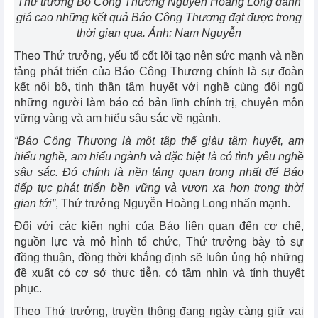
Thứ trưởng Bộ Công Thương Nguyễn Hoàng Long đánh
giá cao những kết quả Báo Công Thương đạt được trong
thời gian qua. Ảnh: Nam Nguyễn
Theo Thứ trưởng, yếu tố cốt lõi tạo nên sức mạnh và nền
tảng phát triển của Báo Công Thương chính là sự đoàn
kết nội bộ, tinh thần tâm huyết với nghề cùng đội ngũ
những người làm báo có bản lĩnh chính trị, chuyên môn
vững vàng và am hiểu sâu sắc về ngành.
“Báo Công Thương là một tập thể giàu tâm huyết, am
hiểu nghề, am hiểu ngành và đặc biệt là có tình yêu nghề
sâu sắc. Đó chính là nền tảng quan trọng nhất để Báo
tiếp tục phát triển bền vững và vươn xa hơn trong thời
gian tới”
, Thứ trưởng Nguyễn Hoàng Long nhấn mạnh.
Đối với các kiến nghị của Báo liên quan đến cơ chế,
nguồn lực và mô hình tổ chức, Thứ trưởng bày tỏ sự
đồng thuận, đồng thời khẳng định sẽ luôn ủng hộ những
đề xuất có cơ sở thực tiễn, có tầm nhìn và tính thuyết
phục.
Theo Thứ trưởng, truyền thông đang ngày càng giữ vai