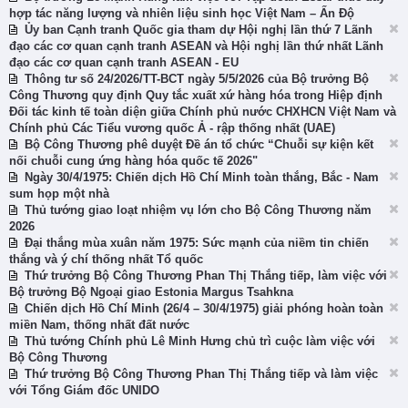
hợp tác năng lượng và nhiên liệu sinh học Việt Nam – Ấn Độ
Ủy ban Cạnh tranh Quốc gia tham dự Hội nghị lần thứ 7 Lãnh
đạo các cơ quan cạnh tranh ASEAN và Hội nghị lần thứ nhất Lãnh
đạo các cơ quan cạnh tranh ASEAN - EU
Thông tư số 24/2026/TT-BCT ngày 5/5/2026 của Bộ trưởng Bộ
Công Thương quy định Quy tắc xuất xứ hàng hóa trong Hiệp định
Đối tác kinh tế toàn diện giữa Chính phủ nước CHXHCN Việt Nam và
Chính phủ Các Tiểu vương quốc Ả - rập thống nhất (UAE)
Bộ Công Thương phê duyệt Đề án tổ chức “Chuỗi sự kiện kết
nối chuỗi cung ứng hàng hóa quốc tế 2026"
Ngày 30/4/1975: Chiến dịch Hồ Chí Minh toàn thắng, Bắc - Nam
sum họp một nhà
Thủ tướng giao loạt nhiệm vụ lớn cho Bộ Công Thương năm
2026
Đại thắng mùa xuân năm 1975: Sức mạnh của niềm tin chiến
thắng và ý chí thống nhất Tổ quốc
Thứ trưởng Bộ Công Thương Phan Thị Thắng tiếp, làm việc với
Bộ trưởng Bộ Ngoại giao Estonia Margus Tsahkna
Chiến dịch Hồ Chí Minh (26/4 – 30/4/1975) giải phóng hoàn toàn
miền Nam, thống nhất đất nước
Thủ tướng Chính phủ Lê Minh Hưng chủ trì cuộc làm việc với
Bộ Công Thương
Thứ trưởng Bộ Công Thương Phan Thị Thắng tiếp và làm việc
với Tổng Giám đốc UNIDO