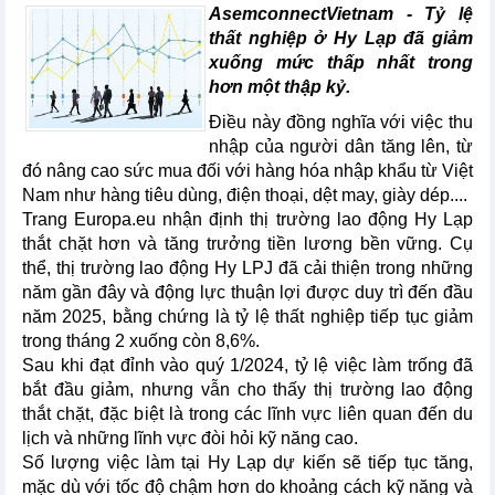
AsemconnectVietnam -
Tỷ lệ
thất nghiệp ở Hy Lạp đã giảm
xuống mức thấp nhất trong
hơn một thập kỷ.
Điều này đồng nghĩa với việc thu
nhập của người dân tăng lên, từ
đó nâng cao sức mua đối với hàng hóa nhập khẩu từ Việt
Nam như hàng tiêu dùng, điện thoại, dệt may, giày dép....
Trang Europa.eu nhận định thị trường lao động Hy Lạp
thắt chặt hơn và tăng trưởng tiền lương bền vững. Cụ
thể, thị trường lao động Hy LPJ đã cải thiện trong những
năm gần đây và động lực thuận lợi được duy trì đến đầu
năm 2025, bằng chứng là tỷ lệ thất nghiệp tiếp tục giảm
trong tháng 2 xuống còn 8,6%.
Sau khi đạt đỉnh vào quý 1/2024, tỷ lệ việc làm trống đã
bắt đầu giảm, nhưng vẫn cho thấy thị trường lao động
thắt chặt, đặc biệt là trong các lĩnh vực liên quan đến du
lịch và những lĩnh vực đòi hỏi kỹ năng cao.
Số lượng việc làm tại Hy Lạp dự kiến sẽ tiếp tục tăng,
mặc dù với tốc độ chậm hơn do khoảng cách kỹ năng và