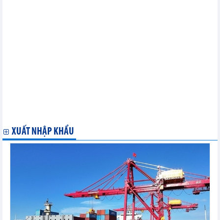
Trung Quốc hướng xuất khẩu thủy sản sang các thị trường mới
Australia vào top 10 thị trường nhập khẩu tôm Việt Nam
Mỹ: Khối lượng nhập khẩu cá rô phi tăng
Nhật Bản NK hơn 4.000 tấn tôm chân trắng từ Việt Nam 2 tháng
đầu năm nay
Trung Quốc hướng xuất khẩu thủy sản sang các thị trường mới
Quí I/2014: Nhập khẩu điện thoại và linh kiện từ Trung Quốc
chiếm 68,2%
Quí I/2014: Nhập khẩu cao su giảm cả lượng và trị giá
Bốn tháng đầu năm, khu vực đầu tư nước ngoài xuất siêu hơn 4
tỷ USD
Tổ chức Nông lương LHQ dự kiến xuất khẩu gạo tăng 8% so với
2013
XUẤT NHẬP KHẨU