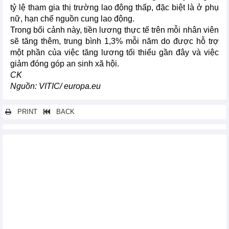
tỷ lệ tham gia thị trường lao động thấp, đặc biệt là ở phụ
nữ, hạn chế nguồn cung lao động.
Trong bối cảnh này, tiền lương thực tế trên mỗi nhân viên
sẽ tăng thêm, trung bình 1,3% mỗi năm do được hỗ trợ
một phần của việc tăng lương tối thiểu gần đây và việc
giảm đóng góp an sinh xã hội.
CK
Nguồn: VITIC/ europa.eu
PRINT
BACK
Các tin khác...
Mỹ: Giá trung bình nhập khẩu tôm giảm 20%
Tình hình xuất nhập khẩu giữa Việt Nam và Úc trong 6 tháng
đầu năm 2015
Báo cáo thực phẩm nhập khẩu vi phạm tháng 06/2015
Nhập khẩu thủy sản của Mỹ 2 tháng đầu năm 2015
Asean-Ấn Độ: Việt Nam phải cắt giảm, xóa bỏ thuế quan 6772
dòng thuế
Xuất khẩu hàng hóa Việt Nam sang Thổ Nhĩ Kỳ tăng trưởng