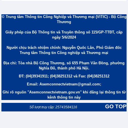
© Trung tâm Thông tin Công Nghiệp và Thương mại (VITIC) - Bộ Công
Thương
Giấy phép của Bộ Thông tin và Truyền thông số 115/GP-TTĐT, cấp
ngày 5/6/2024
Người chịu trách nhiệm chính: Nguyễn Quốc Lân, Phó Giám đốc
Trung tâm Thông tin Công nghiệp và Thương mại
Địa chỉ: Tòa nhà Bộ Công Thương, số 655 Phạm Văn Đồng, phường
Nghĩa Đô, thành phố Hà Nội.
ĐT: (04)39341911; (04)38251312 và Fax: (04)38251312
Email: Asemconnectvietnam@gmail.com;
Ghi rõ nguồn "Asemconnectvietnam.gov.vn" khi đăng lại thông tin từ
kênh thông tin này
GO TOP
Số lượt truy cập: 25743584116