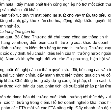
m halal; đẩy mạnh phát triển công nghiệp hỗ trợ một cách thự
ng sản phẩm xuất khẩu.
 tiếp tục duy trì mặt bằng lãi suất cho vay thấp, tạo điều k
á tăng nhanh, gây khó khăn cho hoạt động nhập khẩu nguyên li
anh nghiệp.
 trong thời gian tới
ian qua, Bộ Công Thương đã chú trọng công tác thông tin thị
h hàng về những diễn biến của thị trường xuất khẩu để doanh
, định hướng tìm kiếm đơn hàng từ các thị trường. Thường xuy
i; các quy định, tiêu chuẩn, điều kiện của thị trường nước ngoài 
Việt Nam và khuyến nghị đối với các địa phương, hiệp hội v
ung hoặc đề nghị cấp có thẩm quyền sửa đổi, bổ sung các văn 
 thủ tục hành chính, đẩy mạnh thực hiện thông qua dịch vụ cô
ập khẩu. Chủ động trong xây dựng các giải pháp, chính sách kị
y dựng kịch bản dự báo, phân tích, đề xuất giải pháp phản ứn
 pháp đa dạng hóa thị trường xuất khẩu, hướng tới thúc đẩy xu
i các thị trường trọng điểm. Hỗ trợ doanh nghiệp khai thác h
 phán các FTA mới và các FTA nâng cấp. Đẩy nhanh tiến độ n