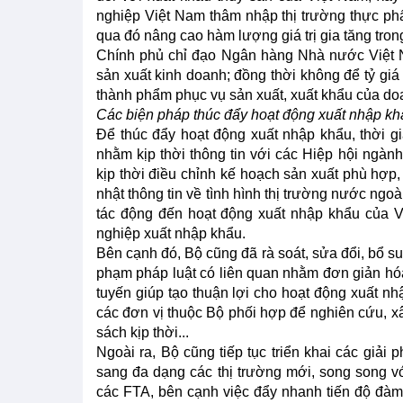
nghiệp Việt Nam thâm nhập thị trường thực phẩ
qua đó nâng cao hàm lượng giá trị gia tăng tro
Chính phủ chỉ đạo Ngân hàng Nhà nước Việt Nam
sản xuất kinh doanh; đồng thời không để tỷ gi
thành phẩm phục vụ sản xuất, xuất khẩu của do
Các biện pháp thúc đẩy hoạt động xuất nhập khẩu
Để thúc đẩy hoạt động xuất nhập khẩu, thời g
nhằm kịp thời thông tin với các Hiệp hội ngàn
kịp thời điều chỉnh kế hoạch sản xuất phù hợp
nhật thông tin về tình hình thị trường nước ngoà
tác động đến hoạt động xuất nhập khẩu của 
nghiệp xuất nhập khẩu.
Bên cạnh đó, Bộ cũng đã rà soát, sửa đổi, bổ s
phạm pháp luật có liên quan nhằm đơn giản hóa
tuyến giúp tạo thuận lợi cho hoạt động xuất nh
các đơn vị thuộc Bộ phối hợp để nghiên cứu, xâ
sách kịp thời...
Ngoài ra, Bộ cũng tiếp tục triển khai các giải
sang đa dạng các thị trường mới, song song vớ
các FTA, bên cạnh việc đẩy nhanh tiến độ đàm