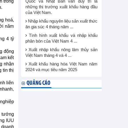
n trong
Quốc và Nhật Bản vẫn duy trì là
những thị trường xuất khẩu hàng đầu
n.
của Việt Nam.
ng hoá,
Nhập khẩu nguyên liệu sản xuất thức
với năm
ăn gia súc 4 tháng năm ...
Tình hình xuất khẩu và nhập khẩu
ng 4 tỷ
phân bón của Việt Nam 4 ...
Xuất nhập khẩu nông lâm thủy sản
ng động
Việt Nam tháng 4 và 4 ...
cam kết
ng nhận
Xuất khẩu hàng hóa Việt Nam năm
2024 và mục tiêu năm 2025
tin thị
nh liên
QUẢNG CÁO
 nhanh,
 nghiệp
ủ tướng
àng IUU
o doanh