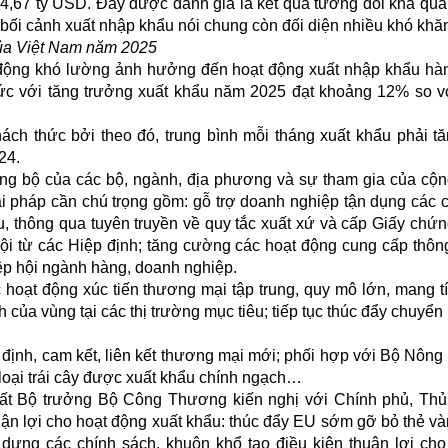
4,67 tỷ USD. Đây được đánh giá là kết quả tương đối khả qua
bối cảnh xuất nhập khẩu nói chung còn đối diện nhiều khó khă
của Việt Nam năm 2025
n động khó lường ảnh hưởng đến hoạt động xuất nhập khẩu hà
ức với tăng trưởng xuất khẩu năm 2025 đạt khoảng 12% so 
ách thức bởi theo đó, trung bình mỗi tháng xuất khẩu phải tă
24.
đồng bộ của các bộ, ngành, địa phương và sự tham gia của cộ
i pháp cần chú trọng gồm: gỗ trợ doanh nghiệp tận dụng các 
, thông qua tuyên truyền về quy tắc xuất xứ và cấp Giấy chứ
ội từ các Hiệp định; tăng cường các hoạt động cung cấp thông 
ệp hội ngành hàng, doanh nghiệp.
c hoạt động xúc tiến thương mại tập trung, quy mô lớn, mang tí
của vùng tại các thị trường mục tiêu; tiếp tục thúc đẩy chuyển
định, cam kết, liên kết thương mại mới; phối hợp với Bộ Nông
loại trái cây được xuất khẩu chính ngạch…
ất Bộ trưởng Bộ Công Thương kiến nghị với Chính phủ, Th
uận lợi cho hoạt động xuất khẩu: thúc đẩy EU sớm gỡ bỏ thẻ v
 dựng các chính sách, khuôn khổ tạo điều kiện thuận lợi ch