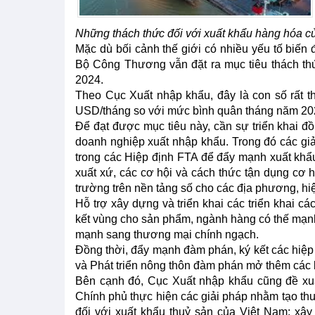
Những thách thức đối với xuất khẩu hàng hóa 
Mặc dù bối cảnh thế giới có nhiều yếu tố biế
Bộ Công Thương vẫn đặt ra mục tiêu thách th
2024.
Theo Cục Xuất nhập khẩu, đây là con số rất th
USD/tháng so với mức bình quân tháng năm 20
Để đạt được mục tiêu này, cần sự triển khai 
doanh nghiệp xuất nhập khẩu. Trong đó các giả
trong các Hiệp định FTA để đẩy mạnh xuất khẩu
xuất xứ, các cơ hội và cách thức tận dụng cơ h
trường trên nền tảng số cho các địa phương, hi
Hỗ trợ xây dựng và triển khai các triển khai cá
kết vùng cho sản phẩm, ngành hàng có thế mạnh 
mạnh sang thương mại chính ngạch.
Đồng thời, đẩy mạnh đàm phán, ký kết các hiệp 
và Phát triển nông thôn đàm phán mở thêm các 
Bên cạnh đó, Cục Xuất nhập khẩu cũng đề xu
Chính phủ thực hiện các giải pháp nhằm tạo th
đối với xuất khẩu thuỷ sản của Việt Nam; xây