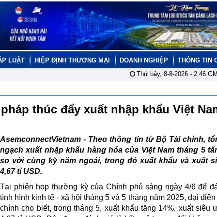
ÁP LUẬT
HIỆP ĐỊNH THƯƠNG MẠI
DOANH NGHIỆP
THÔNG TIN 
Thứ bảy, 8-8-2026 -
2:46
GM
 pháp thúc đẩy xuất nhập khẩu Việt N
AsemconnectVietnam -
Theo thông tin từ Bộ Tài chính, t
ngạch xuất nhập khẩu hàng hóa của Việt Nam tháng 5 tă
so với cùng kỳ năm ngoái, trong đó xuất khẩu và xuất si
4,67 tỉ USD.
Tại phiên họp thường kỳ của Chính phủ sáng ngày 4/6 để đ
tình hình kinh tế - xã hội tháng 5 và 5 tháng năm 2025, đại diện
chính cho biết, trong tháng 5, xuất khẩu tăng 14%, xuất siêu 