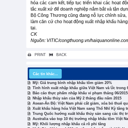
hóa các cam kết, tiếp tục triển khai các hoạt đ
tắc xuất xứ để doanh nghiệp nắm bắt và tận dụn
Bộ Công Thương cũng đang nỗ lực chỉnh sửa, h
làm căn cứ cho hoạt động xuất nhập khẩu hàng 
tại.
CK
Nguồn: VITIC/congthuong.vn/haiquanonline.co
PRINT
BACK
Các tin khác...
Mỹ: Giá trung bình nhập khẩu tôm giảm 20%
Tình hình xuất nhập khẩu giữa Việt Nam và Úc trong
Báo cáo thực phẩm nhập khẩu vi phạm tháng 06/2015
Nhập khẩu thủy sản của Mỹ 2 tháng đầu năm 2015
Asean-Ấn Độ: Việt Nam phải cắt giảm, xóa bỏ thuế q
Xuất khẩu hàng hóa Việt Nam sang Thổ Nhĩ Kỳ tăng 
Trung Quốc hướng xuất khẩu thủy sản sang các thị 
Australia vào top 10 thị trường nhập khẩu tôm Việt 
Mỹ: Khối lượng nhập khẩu cá rô phi tăng