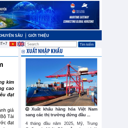
CHUYÊN SÂU
GIỚI THIỆU
T+7
XUẤT NHẬP KHẨU
am
ổng kim
ng cao
êu đạt
Xuất khẩu hàng hóa Việt Nam
ánh giá
sang các thị trường đứng đầu ...
 Bộ Tài
ước đạt
4 tháng đầu năm 2025, Mỹ, Trung