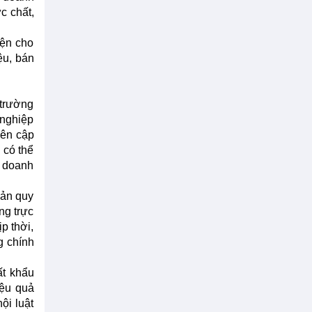
c chất,
iện cho
ệu, bán
 trường
 nghiệp
ên cập
có thể
à doanh
bản quy
ng trực
p thời,
g chính
ất khẩu
iệu quả
ội luật