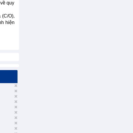
 về quy
 (C/O),
nh hiện