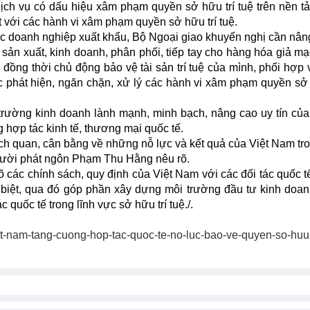
dịch vụ có dấu hiệu xâm phạm quyền sở hữu trí tuệ trên nền t
t với các hành vi xâm phạm quyền sở hữu trí tuệ.
ác doanh nghiệp xuất khẩu, Bộ Ngoại giao khuyến nghị cần nân
g sản xuất, kinh doanh, phân phối, tiếp tay cho hàng hóa giả m
đồng thời chủ động bảo vệ tài sản trí tuệ của mình, phối hợp 
 phát hiện, ngăn chặn, xử lý các hành vi xâm phạm quyền sở 
trường kinh doanh lành mạnh, minh bạch, nâng cao uy tín củ
 hợp tác kinh tế, thương mại quốc tế.
h quan, cân bằng về những nỗ lực và kết quả của Việt Nam tro
Người phát ngôn Phạm Thu Hằng nêu rõ.
õ các chính sách, quy định của Việt Nam với các đối tác quốc tế
 biệt, qua đó góp phần xây dựng môi trường đầu tư kinh doa
 quốc tế trong lĩnh vực sở hữu trí tuệ./.
-nam-tang-cuong-hop-tac-quoc-te-no-luc-bao-ve-quyen-so-huu-t