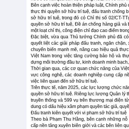
Bên cạnh việc hoàn thiện pháp luật, Chính phủ
thực thi quyền sở hữu trí tuệ, đấu tranh chống
sở hữu trí tuệ, trong đó có Chỉ thị số 02/CT-
quyền sở hữu trí tuệ, Đề án chống hàng giả và
một loạt chỉ thị, công điện chỉ đạo cao điểm tro
Đặc biệt, vừa qua Thủ tướng Chính phủ đã có
quyết liệt các giải pháp đấu tranh, ngăn chặn
chuyển biến mạnh mẽ, nâng cao hiệu quả thực c
Việt Nam trong việc tăng cường bảo hộ và thực
dựng môi trường đầu tư, kinh doanh minh bạch, 
Thời gian qua, các cơ quan chức năng của Việt
vực công nghệ, các doanh nghiệp cung cấp nền
việc liên quan đến sở hữu trí tuệ.
Trên thực tế, năm 2025, các lực lượng chức nă
quyền sở hữu trí tuệ. Riêng lực lượng Quản lý t
truyền thống và 599 vụ trên thương mại điện tử
dung có dấu hiệu xâm phạm quyền tác giả, quyề
Đấu tranh kiên quyết với vi phạm sở hữu trí tuệ
Theo bà Phạm Thu Hằng, bên cạnh những nỗ l
cấp nền tảng xuyên biên giới và các bên liên q