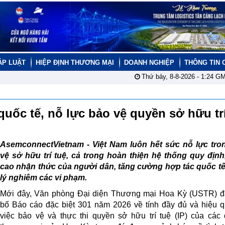
ÁP LUẬT
HIỆP ĐỊNH THƯƠNG MẠI
DOANH NGHIỆP
THÔNG TIN 
Thứ bảy, 8-8-2026 -
1:24
GM
uốc tế, nỗ lực bảo vệ quyền sở hữu tr
AsemconnectVietnam -
Việt Nam luôn hết sức nỗ lực tro
vệ sở hữu trí tuệ, cả trong hoàn thiện hệ thống quy địn
cao nhận thức của người dân, tăng cường hợp tác quốc tế
lý nghiêm các vi phạm.
Mới đây, Văn phòng Đại diện Thương mại Hoa Kỳ (USTR) đ
bố Báo cáo đặc biệt 301 năm 2026 về tính đầy đủ và hiệu 
việc bảo vệ và thực thi quyền sở hữu trí tuệ (IP) của các 