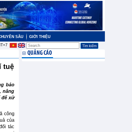
CHUYÊN SÂU
GIỚI THIỆU
T+7
QUẢNG CÁO
í tuệ
ng bảo
h, nâng
 để xử
ã công
quả của
đối tác