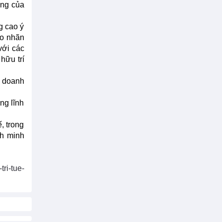
ảng của
g cao ý
ạo nhãn
với các
hữu trí
a doanh
ng lĩnh
, trong
nh minh
ri-tue-