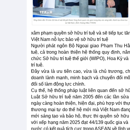
xâm phạm quyền sở hữu trí tuệ và sẽ tiếp tục tă
Việt Nam nỗ lực bảo vệ sở hữu trí tuệ
Người phát ngôn Bộ Ngoại giao Phạm Thu Hằng
tuệ, cả trong hoàn thiện hệ thống quy định, n
chức Sở hữu trí tuệ thế giới (WIPO), Hoa Kỳ và
trí tuệ.
Đây vừa là ưu tiên cao, vừa là chủ trương, 
doanh lành mạnh, minh bạch và chuyển đổi mô 
đổi số làm động lực chính.
Cụ thể, hệ thống pháp luật liên quan đến sở hữ
Luật Sở hữu trí tuệ năm 2005 đến các lần sửa 
ngày càng hoàn thiện, hiện đại, phù hợp với thự
thương mại tự do thế hệ mới mà Việt Nam đang 
mới sáng tạo và bảo hộ, thực thi quyền sở hữu 
với xếp hạng năm 2025 đạt 44/139 quốc gia và n
nước có kết quả tích cực trong ASEAN về lĩnh v