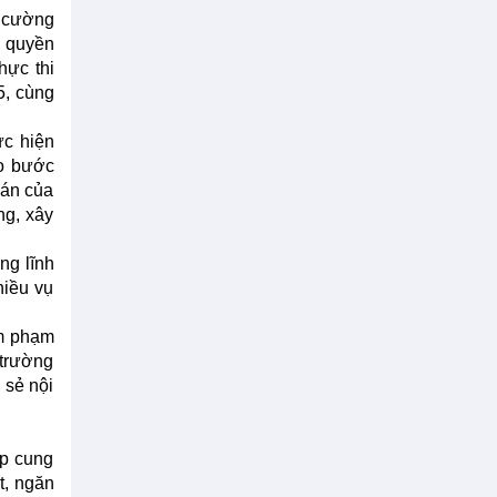
g cường
m quyền
hực thi
5, cùng
ực hiện
ạo bước
uán của
ng, xây
ng lĩnh
hiều vụ
âm phạm
 trường
 sẻ nội
ệp cung
t, ngăn