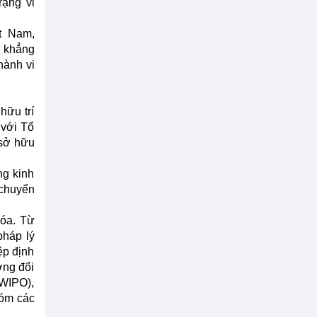
rạng vi
t Nam,
 khẳng
hành vi
hữu trí
 với Tổ
 sở hữu
ng kinh
 chuyển
hóa. Từ
pháp lý
ệp định
ờng đổi
(WIPO),
hóm các