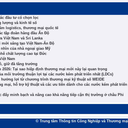
tác đầu tư có chọn lọc
 lượng và kinh tế số
âm logistics, thương mại quốc tế
các tập đoàn hàng đầu Ấn Độ
a Việt Nam và Sri Lanka
ổi mới sáng tạo Việt Nam-Ấn Độ
 nhìn của nhà ngoại giao Mỹ
hê chất lượng cao tại Đức
 Việt Nam
ô, giữ đà tăng trưởng
 2026: Tại sao hiệp định thương mại mới này lại quan trọng
a môi trường thuận lợi tại các nước kém phát triển nhất (LDCs)
 hưởng lợi từ chương trình thương mại kỹ thuật số WEIDE
g mại, hỗ trợ kỹ thuật và các ưu tiên dành cho các nước kém phát triển
đẩy minh bạch và nâng cao khả năng tiếp cận thị trường ở châu Phi
© Trung tâm Thông tin Công Nghiệp và Thương mại