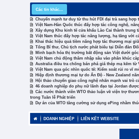
Các tin khác...
Chuyển mạnh tư duy từ thu hút FDI đại trà sang hợp 
Việt Nam-Hàn Quốc thúc đẩy hợp tác công nghệ, năng
Xây dựng Khu kinh tế cửa khẩu Lào Cai thành trung t
Việt Nam thúc đẩy hợp tác năng lượng, hạ tầng với 
Khai thác hiệu quả tiềm năng hợp tác thương mại giữ
Tổng Bí thư, Chủ tịch nước phát biểu tại Diễn đàn Đ
Minh bạch hóa thị trường bất động sản Việt dưới góc
Việt Nam chủ động thâm nhập sâu vào phân khúc càp
Australia điều tra chống bán phá giá thép mạ kẽm từ
Việt Nam qua góc nhìn quốc tế: Kiểm soát rủi ro vĩ m
Hiệp định thương mại tự do Ấn Độ - New Zealand năm
Hội thảo chuyển giao công nghệ nhấn mạnh vai trò củ
46 doanh nghiệp do phụ nữ lãnh đạo tại Jordan được
Các nước thành viên WTO thảo luận về viện trợ thươn
trong Tuần lễ Phát triển
Dự án của WTO tăng cường sử dụng ePing nhằm thúc 
DOANH NGHIỆP
LIÊN KẾT WEBSITE