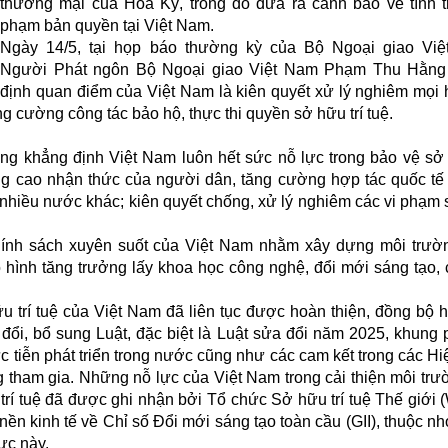
thương mại của Hoa Kỳ, trong đó đưa ra cảnh báo về tình t
phạm bản quyền tại Việt Nam.
Ngày 14/5, tại họp báo thường kỳ của Bộ Ngoại giao Việ
Người Phát ngôn Bộ Ngoại giao Việt Nam Phạm Thu Hằng
định quan điểm của Việt Nam là kiên quyết xử lý nghiêm mọi 
ng cường công tác bảo hộ, thực thi quyền sở hữu trí tuệ.
 khẳng định Việt Nam luôn hết sức nỗ lực trong bảo vệ sở 
âng cao nhận thức của người dân, tăng cường hợp tác quốc tế
 nhiều nước khác; kiên quyết chống, xử lý nghiêm các vi phạm
chính sách xuyên suốt của Việt Nam nhằm xây dựng môi trườ
hình tăng trưởng lấy khoa học công nghệ, đổi mới sáng tạo,
u trí tuệ của Việt Nam đã liên tục được hoàn thiện, đồng bộ 
đổi, bổ sung Luật, đặc biệt là Luật sửa đổi năm 2025, khung 
c tiễn phát triển trong nước cũng như các cam kết trong các Hi
tham gia. Những nỗ lực của Việt Nam trong cải thiện môi trư
trí tuệ đã được ghi nhận bởi Tổ chức Sở hữu trí tuệ Thế giới 
ền kinh tế về Chỉ số Đổi mới sáng tạo toàn cầu (GII), thuộc n
ực này.