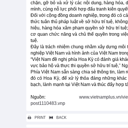
chặn, gỡ bỏ và xử lý các nội dung, hàng hóa, 
mình, cùng nỗ lực phối hợp đấu tranh kiên quyế
Đối với cộng đồng doanh nghiệp, trong đó có c
thức tuân thủ pháp luật về sở hữu trí tuệ, khôn
hiệu, hàng hóa xâm phạm quyền sở hữu trí tuệ; 
cơ quan chức năng và chủ thể quyền trong việc
tuệ.
Đây là trách nhiệm chung nhằm xây dựng môi 
nghiệp Việt Nam và hình ảnh của Việt Nam trong
“Việt Nam đề nghị phía Hoa Kỳ có đánh giá khác
vực bảo hộ và thực thi quyền sở hữu trí tuệ," 
Phía Việt Nam sẵn sàng chia sẻ thông tin, làm r
đó có Hoa Kỳ, để xử lý thỏa đáng những khác
bạch, lành mạnh tại Việt Nam và thúc đẩy hợp tác
Nguồn:
www.vietnamplus.vn/viet
post1110483.vnp
PRINT
BACK