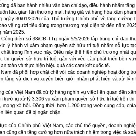
 cũng đã ban hành nhiều văn bản chỉ đạo, điều hành nhằm tăn
 buôn lậu, gian lận thương mại, hàng giả và hàng hóa xâm phạ
TTg ngày 30/01/2026 của Thủ tướng Chính phủ về tăng cường t
 bảo vệ người tiêu dùng trong thương mại điện tử đến năm 202
ng năm 2025.
 Công điện số 38/CĐ-TTg ngày 5/5/2026 tập trung chỉ đạo th
, xử lý hành vi xâm phạm quyền sở hữu trí tuệ nhằm nỗ lực t
hất trong lĩnh vực này. Điều này thể hiện chủ trương nhất q
 thi quyền sở hữu trí tuệ, gắn với yêu cầu phát triển bền vữ
an toàn và thực hiện hiệu quả các cam kết quốc tế.
 Nam đã phối hợp chặt chẽ với các doanh nghiệp hoạt động tro
 tảng và dịch vụ xuyên biên giới nhằm phát hiện và xử lý n
ng của Việt Nam đã xử lý hàng nghìn vụ việc liên quan đến x
hị trường xử lý 3.306 vụ xâm phạm quyền sở hữu trí tuệ trên thị
, mạng xã hội. Đồng thời, hơn 1.200 trang web cung cấp, chia
n liên quan đã bị ngăn chặn.
ực của Chính phủ Việt Nam, các chủ thể quyền, doanh nghi
uan cũng cần tăng cường hơn nữa trách nhiệm trong việc rà soá